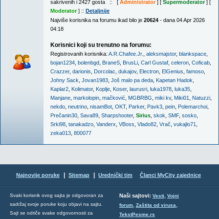
sakrivenih i 2427 gosta :: [
Administrator
] [
Supermoderator
] [
Moderator
] ::
Detaljnije
Najviše korisnika na forumu ikad bilo je
20624
- dana 04 Apr 2026
04:18
Korisnici koji su trenutno na forumu:
Registrovanih korisnika:
A.R.Chafee.Jr.
,
aleksmajstor
,
blankspace
,
bojan1234
,
bolenbgd
,
BraneS
,
BrusLi
,
Carl Gustaf
,
celeron
,
Coficab
,
Crazzer
,
darionis
,
Dorcolac
,
dukajov
,
Electron
,
ElGenius
,
famoso
,
Johny Sack
,
Jovan1983
,
Još malo pa deda
,
Kapetan Hadok
,
Kaplar2
,
Kolimator
,
Koplje
,
Koser
,
laurusri
,
luka1978
,
luka35
,
Manjane
,
markolopin
,
mačković
,
MGBRBG
,
miki kv
,
Miki01
,
Natuzzi
,
nekdo
,
neutrino
,
nisamBot
,
OKT
,
Parker
,
Pavk3
,
pein
,
Polemarchoi
,
Prečanin30
,
Sava89
,
Sharpshooter
,
Sirius
,
skok
,
SMF
,
sosko
,
Srki98
,
tanakadzo
,
Vanderx
,
VBoss
,
Vlado82
,
Vrač
,
vukajlo71
,
zeka013
,
800077
|
|
Najnovije poruke
Sitemap
Urednički tim
Članci MyCity zajednice
,
Svaki korisnik ovog sajta je odgovoran za
Naši sajtovi:
Vesti
Vojni
sadržaj svoje poruke koju objavi na sajtu.
,
,
forum
Zaštita od virusa
Sajt se odriče svake odgovornosti za
TekstPesme.rs