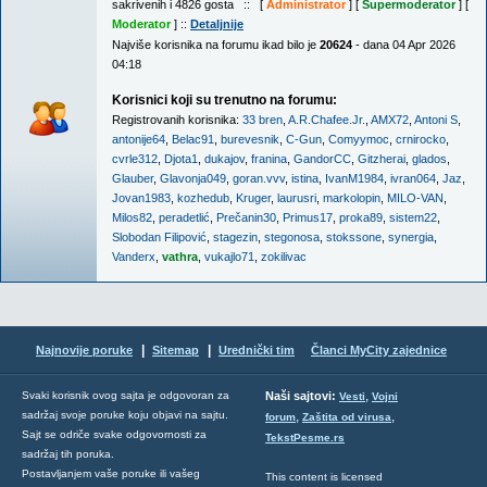
sakrivenih i 4826 gosta :: [
Administrator
] [
Supermoderator
] [
Moderator
] ::
Detaljnije
Najviše korisnika na forumu ikad bilo je
20624
- dana 04 Apr 2026
04:18
Korisnici koji su trenutno na forumu:
Registrovanih korisnika:
33 bren
,
A.R.Chafee.Jr.
,
AMX72
,
Antoni S
,
antonije64
,
Belac91
,
burevesnik
,
C-Gun
,
Comyymoc
,
crnirocko
,
cvrle312
,
Djota1
,
dukajov
,
franina
,
GandorCC
,
Gitzherai
,
glados
,
Glauber
,
Glavonja049
,
goran.vvv
,
istina
,
IvanM1984
,
ivran064
,
Jaz
,
Jovan1983
,
kozhedub
,
Kruger
,
laurusri
,
markolopin
,
MILO-VAN
,
Milos82
,
peradetlić
,
Prečanin30
,
Primus17
,
proka89
,
sistem22
,
Slobodan Filipović
,
stagezin
,
stegonosa
,
stokssone
,
synergia
,
Vanderx
,
vathra
,
vukajlo71
,
zokilivac
|
|
Najnovije poruke
Sitemap
Urednički tim
Članci MyCity zajednice
,
Svaki korisnik ovog sajta je odgovoran za
Naši sajtovi:
Vesti
Vojni
sadržaj svoje poruke koju objavi na sajtu.
,
,
forum
Zaštita od virusa
Sajt se odriče svake odgovornosti za
TekstPesme.rs
sadržaj tih poruka.
Postavljanjem vaše poruke ili vašeg
This content is licensed