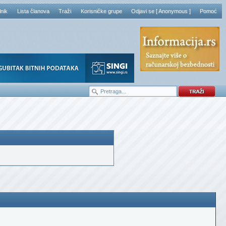
lnik
Lista članova
Traži
Korisničke grupe
Odjavi se [ Anonymous ]
Pomoć