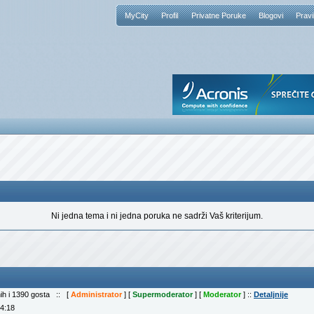
MyCity
Profil
Privatne Poruke
Blogovi
Pravi
Ni jedna tema i ni jedna poruka ne sadrži Vaš kriterijum.
nih i 1390 gosta :: [
Administrator
] [
Supermoderator
] [
Moderator
] ::
Detaljnije
04:18