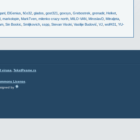
ganl
,
ElGenius
,
fićo32
,
glados
,
gost321
,
goxsys
,
Grebostrek
,
grenadir
,
Helket
,
8
,
markolopin
,
MarkTven
,
milenko crazy north
,
MILO-VAN
,
MiroslavD
,
Mitraljeta
,
am
,
Sin Boskic
,
Smiljkovich
,
sspp
,
Stevan Visoki
,
Vasilije Budović
,
VJ
,
wolf431
,
YU-
,
d virusa
TekstPesme.rs
Commons License
.
esigned by