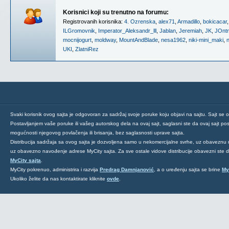
Korisnici koji su trenutno na forumu:
Registrovanih korisnika:
4. Ozrenska
,
alex71
,
Armadillo
,
bokicacar
ILGromovnik
,
Imperator_Aleksandr_lll
,
Jablan
,
Jeremiah
,
JK
,
JOnt
mocnijogurt
,
moldway
,
MountAndBlade
,
nesa1962
,
niki-mini_maki
,
n
UKI
,
ZlatniRez
Svaki korisnik ovog sajta je odgovoran za sadržaj svoje poruke koju objavi na sajtu. Sajt se 
Postavljanjem vaše poruke ili vašeg autorskog dela na ovaj sajt, saglasni ste da ovaj sajt post
mogućnosti njegovog povlačenja ili brisanja, bez saglasnosti uprave sajta.
Distribucija sadržaja sa ovog sajta je dozvoljena samo u nekomercijalne svrhe, uz obaveznu 
uz obavezno navođenje adrese MyCity sajta. Za sve ostale vidove distribucije obavezni ste
MyCity sajta
.
MyCity pokrenuo, administrira i razvija
Predrag Damnjanović
, a o uređenju sajta se brine
My
Ukoliko želite da nas kontaktirate kliknite
ovde
.