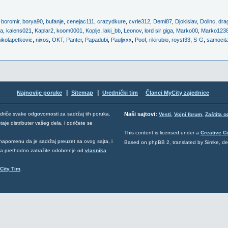
,
boromir
,
borya90
,
bufanje
,
cenejac111
,
crazydkure
,
cvrle312
,
Demi87
,
Djokislav
,
Dolinc
,
dra
ra
,
kalens021
,
Kaplar2
,
koom0001
,
Koplje
,
laki_bb
,
Leonov
,
lord sir giga
,
Marko00
,
Marko123
ikolapetkovic
,
nixos
,
OKT
,
Panter
,
Papadubi
,
Pauljxxx
,
Poof
,
rikirubio
,
royst33
,
S-G
,
samocit
|
|
Najnovije poruke
Sitemap
Urednički tim
Članci MyCity zajednice
,
,
odriče svake odgovornosti za sadržaj tih poruka.
Naši sajtovi:
Vesti
Vojni forum
Zaštita o
aje distributer vašeg dela, i odričete se
This content is licensed under a
Creative 
napomenu da je sadržaj preuzet sa ovog sajta, i
Based on phpBB 2, translated by Simke, d
 da prethodno zatražite odobrenje od
vlasnika
City Tim
.