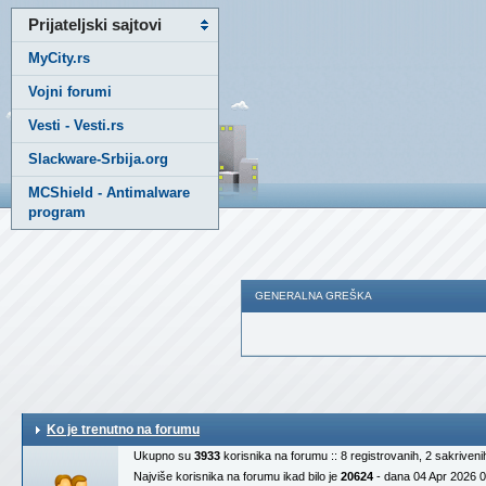
Prijateljski sajtovi
MyCity.rs
Vojni forumi
Vesti - Vesti.rs
Slackware-Srbija.org
MCShield - Antimalware
program
GENERALNA GREŠKA
Ko je trenutno na forumu
Ukupno su
3933
korisnika na forumu :: 8 registrovanih, 2 sakriven
Najviše korisnika na forumu ikad bilo je
20624
- dana 04 Apr 2026 