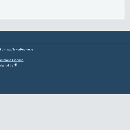
,
d virusa
TekstPesme.rs
Commons License
.
esigned by