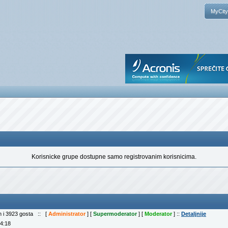
MyCity
Korisnicke grupe dostupne samo registrovanim korisnicima.
ih i 3923 gosta :: [
Administrator
] [
Supermoderator
] [
Moderator
] ::
Detaljnije
04:18