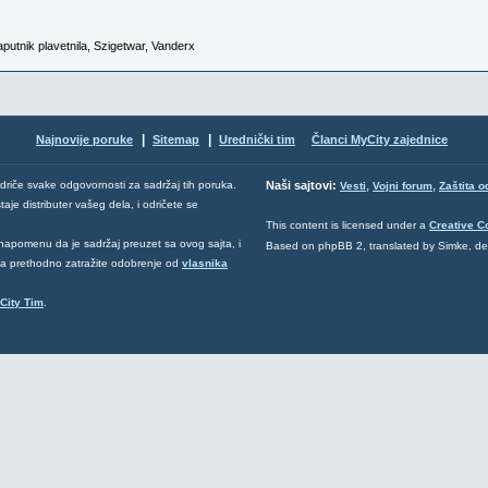
aputnik plavetnila
,
Szigetwar
,
Vanderx
|
|
Najnovije poruke
Sitemap
Urednički tim
Članci MyCity zajednice
,
,
odriče svake odgovornosti za sadržaj tih poruka.
Naši sajtovi:
Vesti
Vojni forum
Zaštita o
aje distributer vašeg dela, i odričete se
This content is licensed under a
Creative 
napomenu da je sadržaj preuzet sa ovog sajta, i
Based on phpBB 2, translated by Simke, d
 da prethodno zatražite odobrenje od
vlasnika
City Tim
.