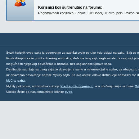
Korisnici koji su trenutno na forumu:
Registrovanih korisnika:
Fabius
,
FileFinder
,
JOntra
,
pein
,
Polifon
,
s
Svaki korisnik ovog sajta je odgovoran za sadržaj svoje poruke koju objavi na sajtu. Sajt se 
Postavljanjem vaše poruke ili vašeg autorskog dela na ovaj sajt, saglasni ste da ovaj sajt post
mogućnosti njegovog povlačenja ili brisanja, bez saglasnosti uprave sajta.
Distribucija sadržaja sa ovog sajta je dozvoljena samo u nekomercijalne svrhe, uz obaveznu 
uz obavezno navođenje adrese MyCity sajta. Za sve ostale vidove distribucije obavezni ste
MyCity sajta
.
MyCity pokrenuo, administrira i razvija
Predrag Damnjanović
, a o uređenju sajta se brine
My
Ukoliko želite da nas kontaktirate kliknite
ovde
.