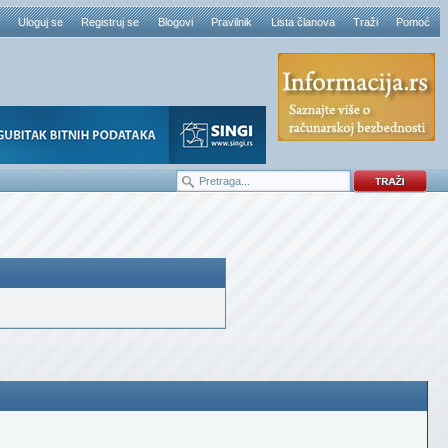
Uloguj se
Registruj se
Blogovi
Pravilnik
Lista članova
Traži
Pomoć