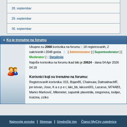
28. septembar
29. septembar
30. septembar
Ko je trenutno na forumu
Ukupno su
2068
korisnika na forumu :: 18 registrovanih, 2
sakrivenih i 2048 gosta :: [
Administrator
] [
Supermoderator
] [
Moderator
] ::
Detaljnije
Najviše korisnika na forumu ikad bilo je
20624
- dana 04 Apr 2026
04:18
Korisnici koji su trenutno na forumu:
Registrovanih korisnika:
015
,
Bojan85
,
Chainsaw
,
DalmatinacMF
,
jon istvan
,
Jose
,
K a s p e r
,
laki_bb
,
lakson001
,
Lazarus
,
M74AB3
,
Marko Marković
,
Milometer
,
saputnik plavetnila
,
stegonosa
,
tooljan
,
trutcina
,
zziko
|
|
Najnovije poruke
Sitemap
Urednički tim
Članci MyCity zajednice