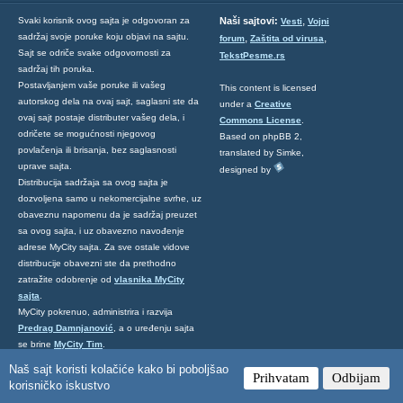
,
Svaki korisnik ovog sajta je odgovoran za
Naši sajtovi:
Vesti
Vojni
sadržaj svoje poruke koju objavi na sajtu.
,
,
forum
Zaštita od virusa
Sajt se odriče svake odgovornosti za
TekstPesme.rs
sadržaj tih poruka.
Postavljanjem vaše poruke ili vašeg
This content is licensed
autorskog dela na ovaj sajt, saglasni ste da
under a
Creative
ovaj sajt postaje distributer vašeg dela, i
Commons License
.
odričete se mogućnosti njegovog
Based on phpBB 2,
povlačenja ili brisanja, bez saglasnosti
translated by Simke,
uprave sajta.
designed by
Distribucija sadržaja sa ovog sajta je
dozvoljena samo u nekomercijalne svrhe, uz
obaveznu napomenu da je sadržaj preuzet
sa ovog sajta, i uz obavezno navođenje
adrese MyCity sajta. Za sve ostale vidove
distribucije obavezni ste da prethodno
zatražite odobrenje od
vlasnika MyCity
sajta
.
MyCity pokrenuo, administrira i razvija
Predrag Damnjanović
, a o uređenju sajta
se brine
MyCity Tim
.
Ukoliko želite da nas kontaktirate kliknite
Naš sajt koristi kolačiće kako bi poboljšao
Prihvatam
Odbijam
ovde
.
korisničko iskustvo