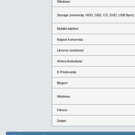
Windows
Storage (memorija, HDD, SSD, CD, DVD, USB flash)
Mobilni telefoni
Najave koncerata
Likovne umetnosti
Arhiva Ambulante
E-Poslovanje
Blogovi
Windows
Filmovi
Delphi