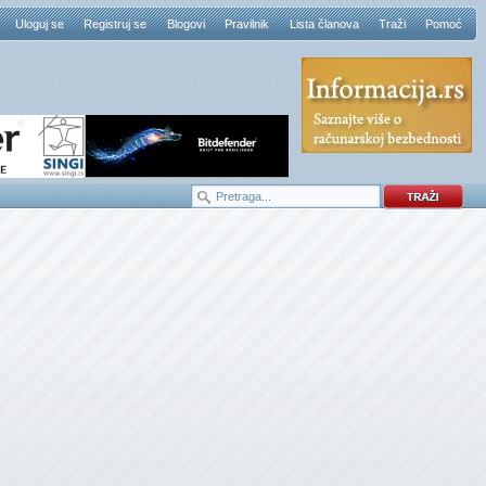
Uloguj se
Registruj se
Blogovi
Pravilnik
Lista članova
Traži
Pomoć