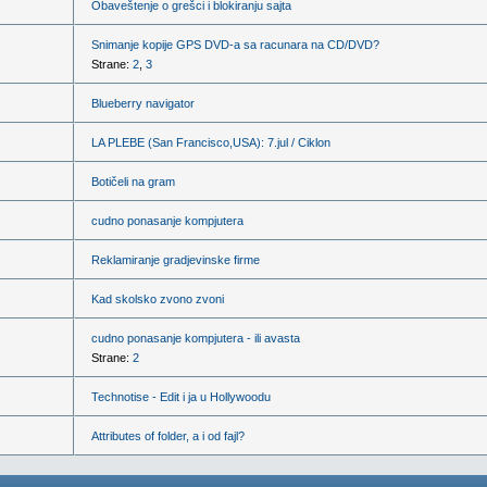
Obaveštenje o grešci i blokiranju sajta
Snimanje kopije GPS DVD-a sa racunara na CD/DVD?
Strane:
2
,
3
Blueberry navigator
LA PLEBE (San Francisco,USA): 7.jul / Ciklon
Botičeli na gram
cudno ponasanje kompjutera
Reklamiranje gradjevinske firme
Kad skolsko zvono zvoni
cudno ponasanje kompjutera - ili avasta
Strane:
2
Technotise - Edit i ja u Hollywoodu
Attributes of folder, a i od fajl?