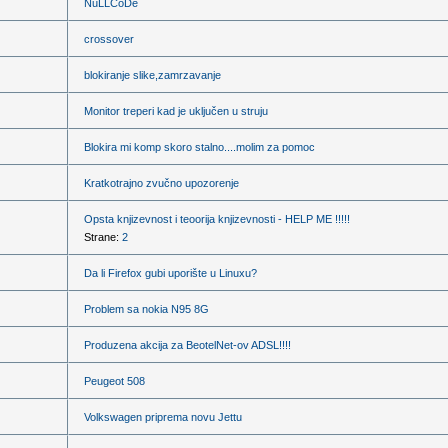
NuLLCoDe
crossover
blokiranje slike,zamrzavanje
Monitor treperi kad je uključen u struju
Blokira mi komp skoro stalno....molim za pomoc
Kratkotrajno zvučno upozorenje
Opsta knjizevnost i teoorija knjizevnosti - HELP ME !!!!!
Strane:
2
Da li Firefox gubi uporište u Linuxu?
Problem sa nokia N95 8G
Produzena akcija za BeotelNet-ov ADSL!!!!
Peugeot 508
Volkswagen priprema novu Jettu