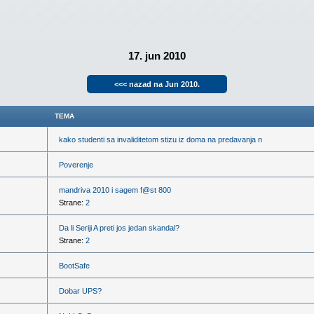
17. jun 2010
<<< nazad na Jun 2010.
TEMA
kako studenti sa invaliditetom stizu iz doma na predavanja n
Poverenje
mandriva 2010 i sagem f@st 800
Strane:
2
Da li Seriji A preti jos jedan skandal?
Strane:
2
BootSafe
Dobar UPS?