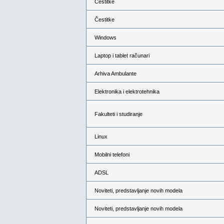
Čestitke
Čestitke
Windows
Laptop i tablet računari
Arhiva Ambulante
Elektronika i elektrotehnika
Fakulteti i studiranje
Linux
Mobilni telefoni
ADSL
Noviteti, predstavljanje novih modela
Noviteti, predstavljanje novih modela