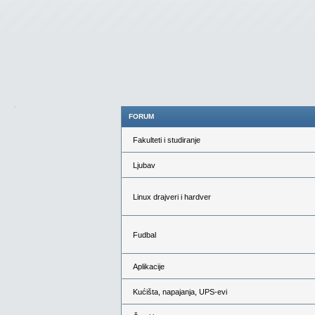
FORUM
Fakulteti i studiranje
Ljubav
Linux drajveri i hardver
Fudbal
Aplikacije
Kućišta, napajanja, UPS-evi