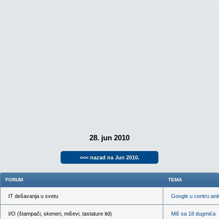
28. jun 2010
<<< nazad na Jun 2010.
FORUM
TEMA
IT dešavanja u svetu
Google u centru anti
I/O (štampači, skeneri, miševi, tastature itd)
Miš sa 18 dugmića