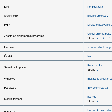
Igre
Konfiguracija
Srpski jezik
pisanje brojeva...
PHP
Direktno pozivanje p
Uslovi prijema pola
Zaštita od zlonamernih programa
Strane:
2
,
3
,
4
,
5
,
6
,
Hardware
Izbor od dve konfigu
Čestitke
Nate
Kupio bih Ficu!
Saveti za kupovinu
Strane:
2
Windows
Blokiranje programa
Hardware
IBM WorkPad C3
htc hd2
Mobilni telefoni
Strane:
2
Preporuke za radio 