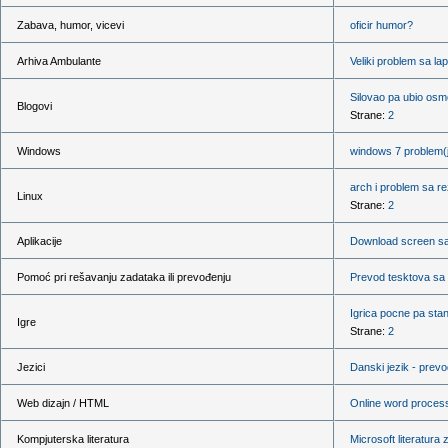
Zabava, humor, vicevi
oficir humor?
Arhiva Ambulante
Veliki problem sa la
Silovao pa ubio osm
Blogovi
Strane:
2
Windows
windows 7 problem(j
arch i problem sa r
Linux
Strane:
2
Aplikacije
Download screen s
Pomoć pri rešavanju zadataka ili prevođenju
Prevod tesktova sa 
Igrica pocne pa sta
Igre
Strane:
2
Jezici
Danski jezik - prevo
Web dizajn / HTML
Online word proces
Kompjuterska literatura
Microsoft literatura 