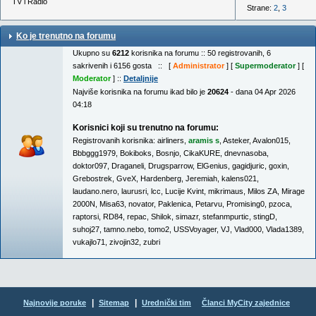
TV i Radio
Strane:
2
,
3
Ko je trenutno na forumu
Ukupno su
6212
korisnika na forumu :: 50 registrovanih, 6
sakrivenih i 6156 gosta :: [
Administrator
] [
Supermoderator
] [
Moderator
] ::
Detaljnije
Najviše korisnika na forumu ikad bilo je
20624
- dana 04 Apr 2026
04:18
Korisnici koji su trenutno na forumu:
Registrovanih korisnika:
airliners
,
aramis s
,
Asteker
,
Avalon015
,
Bbbggg1979
,
Bokiboks
,
Bosnjo
,
CikaKURE
,
dnevnasoba
,
doktor097
,
Draganeli
,
Drugsparrow
,
ElGenius
,
gagidjuric
,
goxin
,
Grebostrek
,
GveX
,
Hardenberg
,
Jeremiah
,
kalens021
,
laudano.nero
,
laurusri
,
lcc
,
Lucije Kvint
,
mikrimaus
,
Milos ZA
,
Mirage
2000N
,
Misa63
,
novator
,
Paklenica
,
Petarvu
,
Promising0
,
pzoca
,
raptorsi
,
RD84
,
repac
,
Shilok
,
simazr
,
stefanmpurtic
,
stingD
,
suhoj27
,
tamno.nebo
,
tomo2
,
USSVoyager
,
VJ
,
Vlad000
,
Vlada1389
,
vukajlo71
,
zivojin32
,
zubri
|
|
Najnovije poruke
Sitemap
Urednički tim
Članci MyCity zajednice