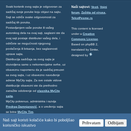
,
Svaki korisnik ovog sajta je odgovoran za
Naši sajtovi:
Vesti
Vojni
sadržaj svoje poruke koju objavi na sajtu.
,
,
forum
Zaštita od virusa
Sajt se odriče svake odgovornosti za
TekstPesme.rs
sadržaj tih poruka.
Postavljanjem vaše poruke ili vašeg
This content is licensed
autorskog dela na ovaj sajt, saglasni ste da
under a
Creative
ovaj sajt postaje distributer vašeg dela, i
Commons License
.
odričete se mogućnosti njegovog
Based on phpBB 2,
povlačenja ili brisanja, bez saglasnosti
translated by Simke,
uprave sajta.
designed by
Distribucija sadržaja sa ovog sajta je
dozvoljena samo u nekomercijalne svrhe, uz
obaveznu napomenu da je sadržaj preuzet
sa ovog sajta, i uz obavezno navođenje
adrese MyCity sajta. Za sve ostale vidove
distribucije obavezni ste da prethodno
zatražite odobrenje od
vlasnika MyCity
sajta
.
MyCity pokrenuo, administrira i razvija
Predrag Damnjanović
, a o uređenju sajta
se brine
MyCity Tim
.
Ukoliko želite da nas kontaktirate kliknite
Naš sajt koristi kolačiće kako bi poboljšao
Prihvatam
Odbijam
ovde
.
korisničko iskustvo