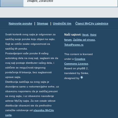
zmajbre
,
Zoran1959
|
|
Najnovije poruke
Sitemap
Urednički tim
Članci MyCity zajednice
,
Svaki korisnik ovog sajta je odgovoran za
Naši sajtovi:
Vesti
Vojni
sadržaj svoje poruke koju objavi na sajtu.
,
,
forum
Zaštita od virusa
Sajt se odriče svake odgovornosti za
TekstPesme.rs
sadržaj tih poruka.
Postavljanjem vaše poruke ili vašeg
This content is licensed
autorskog dela na ovaj sajt, saglasni ste da
under a
Creative
ovaj sajt postaje distributer vašeg dela, i
Commons License
.
odričete se mogućnosti njegovog
Based on phpBB 2,
povlačenja ili brisanja, bez saglasnosti
translated by Simke,
uprave sajta.
designed by
Distribucija sadržaja sa ovog sajta je
dozvoljena samo u nekomercijalne svrhe, uz
obaveznu napomenu da je sadržaj preuzet
sa ovog sajta, i uz obavezno navođenje
adrese MyCity sajta. Za sve ostale vidove
distribucije obavezni ste da prethodno
zatražite odobrenje od
vlasnika MyCity
sajta
.