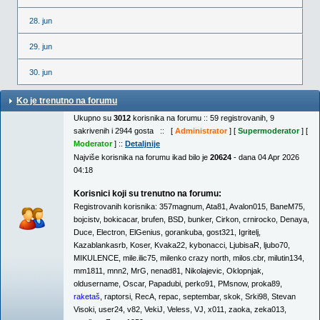
28. jun
29. jun
30. jun
Ko je trenutno na forumu
Ukupno su
3012
korisnika na forumu :: 59 registrovanih, 9
sakrivenih i 2944 gosta :: [
Administrator
] [
Supermoderator
] [
Moderator
] ::
Detaljnije
Najviše korisnika na forumu ikad bilo je
20624
- dana 04 Apr 2026
04:18
Korisnici koji su trenutno na forumu:
Registrovanih korisnika:
357magnum
,
Ata81
,
Avalon015
,
BaneM75
,
bojcistv
,
bokicacar
,
brufen
,
BSD
,
bunker
,
Cirkon
,
crnirocko
,
Denaya
,
Duce
,
Electron
,
ElGenius
,
gorankuba
,
gost321
,
Igritelj
,
Kazablankasrb
,
Koser
,
Kvaka22
,
kybonacci
,
LjubisaR
,
ljubo70
,
MIKULENCE
,
mile.ilic75
,
milenko crazy north
,
milos.cbr
,
milutin134
,
mm1811
,
mnn2
,
MrG
,
nenad81
,
Nikolajevic
,
Oklopnjak
,
oldusername
,
Oscar
,
Papadubi
,
perko91
,
PMsnow
,
proka89
,
raketaš
,
raptorsi
,
RecA
,
repac
,
septembar
,
skok
,
Srki98
,
Stevan
Visoki
,
user24
,
v82
,
VekiJ
,
Veless
,
VJ
,
x011
,
zaoka
,
zeka013
,