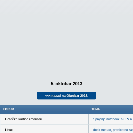
5. oktobar 2013
<<< nazad na Oktobar 2013.
FORUM
TEMA
Grafičke kartice i monitori
Spajanje notebook-a i TV-a
Linux
dock nestao, precice ne ra