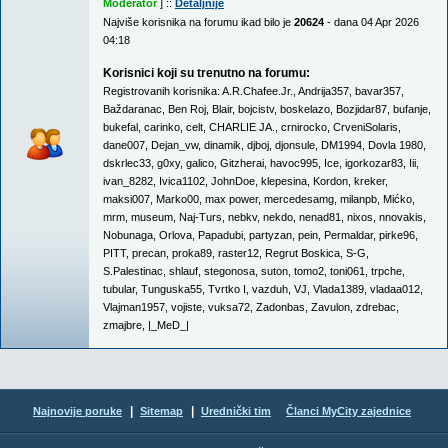
Moderator
] ::
Detaljnije
Najviše korisnika na forumu ikad bilo je
20624
- dana 04 Apr 2026
04:18
Korisnici koji su trenutno na forumu:
Registrovanih korisnika:
A.R.Chafee.Jr.
,
Andrija357
,
bavar357
,
Baždaranac
,
Ben Roj
,
Blair
,
bojcistv
,
boskelazo
,
Bozjidar87
,
bufanje
,
bukefal
,
carinko
,
celt
,
CHARLIE JA.
,
crnirocko
,
CrveniSolaris
,
dane007
,
Dejan_vw
,
dinamik
,
djboj
,
djonsule
,
DM1994
,
Dovla 1980
,
dskrlec33
,
g0xy
,
galico
,
Gitzherai
,
havoc995
,
Ice
,
igorkozar83
,
Iii
,
ivan_8282
,
Ivica1102
,
JohnDoe
,
klepesina
,
Kordon
,
kreker
,
maksi007
,
Marko00
,
max power
,
mercedesamg
,
milanpb
,
Mićko
,
mrm
,
museum
,
Naj-Turs
,
nebkv
,
nekdo
,
nenad81
,
nixos
,
nnovakis
,
Nobunaga
,
Orlova
,
Papadubi
,
partyzan
,
pein
,
Permaldar
,
pirke96
,
PITT
,
precan
,
proka89
,
raster12
,
Regrut Boskica
,
S-G
,
S.Palestinac
,
shlauf
,
stegonosa
,
suton
,
tomo2
,
toni061
,
trpche
,
tubular
,
Tunguska55
,
Tvrtko I
,
vazduh
,
VJ
,
Vlada1389
,
vladaa012
,
Vlajman1957
,
vojiste
,
vuksa72
,
Zadonbas
,
Zavulon
,
zdrebac
,
zmajbre
,
|_MeD_|
|
|
Najnovije poruke
Sitemap
Urednički tim
Članci MyCity zajednice