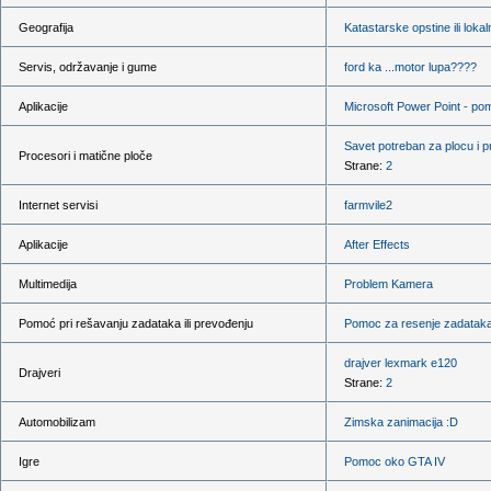
Geografija
Katastarske opstine ili loka
Servis, održavanje i gume
ford ka ...motor lupa????
Aplikacije
Microsoft Power Point - po
Savet potreban za plocu i 
Procesori i matične ploče
Strane:
2
Internet servisi
farmvile2
Aplikacije
After Effects
Multimedija
Problem Kamera
Pomoć pri rešavanju zadataka ili prevođenju
Pomoc za resenje zadatak
drajver lexmark e120
Drajveri
Strane:
2
Automobilizam
Zimska zanimacija :D
Igre
Pomoc oko GTA IV