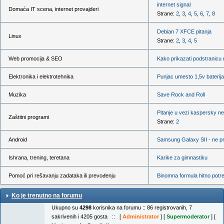
internet signal
Domaća IT scena, internet provajderi
Strane:
2
,
3
,
4
,
5
,
6
,
7
,
8
Debian 7 XFCE pitanja
Linux
Strane:
2
,
3
,
4
,
5
Web promocija & SEO
Kako prikazati podstranicu
Elektronika i elektrotehnika
Punjac umesto 1,5v baterija
Muzika
Save Rock and Roll
Pitanje u vezi kaspersky ne
Zaštitni programi
Strane:
2
Android
Samsung Galaxy SII - ne pri
Ishrana, trening, teretana
Karike za gimnastiku
Pomoć pri rešavanju zadataka ili prevođenju
Binomna formula hitno pot
Ko je trenutno na forumu
Ukupno su
4298
korisnika na forumu :: 86 registrovanih, 7
sakrivenih i 4205 gosta :: [
Administrator
] [
Supermoderator
] [