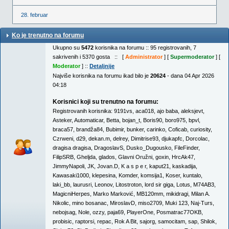
28. februar
Ko je trenutno na forumu
Ukupno su
5472
korisnika na forumu :: 95 registrovanih, 7
sakrivenih i 5370 gosta :: [
Administrator
] [
Supermoderator
] [
Moderator
] ::
Detaljnije
Najviše korisnika na forumu ikad bilo je
20624
- dana 04 Apr 2026
04:18
Korisnici koji su trenutno na forumu:
Registrovanih korisnika:
9191vs
,
aca018
,
ajo baba
,
aleksjevt
,
Asteker
,
Automaticar
,
Betta
,
bojan_t
,
Boris90
,
boro975
,
bpvl
,
braca57
,
brandža84
,
Bubimir
,
bunker
,
carinko
,
Coficab
,
curiosity
,
Czrweni
,
d29
,
dekan.m
,
delrey
,
Dimitrise93
,
djukapfc
,
Dorcolac
,
dragisa dragisa
,
DragoslavS
,
Dusko_Dugousko
,
FileFinder
,
FilipSRB
,
Gheljda
,
glados
,
Glavni Oružni
,
goxin
,
HrcAk47
,
JimmyNapoli
,
JK
,
Jovan.D
,
K a s p e r
,
kaput21
,
kaskadija
,
Kawasaki1000
,
klepesina
,
Komder
,
komsija1
,
Koser
,
kuntalo
,
laki_bb
,
laurusri
,
Leonov
,
Litostroton
,
lord sir giga
,
Lotus
,
M74AB3
,
MagicniHerpes
,
Marko Marković
,
MB120mm
,
mikidragi
,
Milan A.
Nikolic
,
mino bosanac
,
MiroslavD
,
miso2709
,
Muki 123
,
Naj-Turs
,
nebojsag
,
Nole
,
ozzy
,
paja69
,
PlayerOne
,
Posmatrac77OKB
,
probisic
,
raptorsi
,
repac
,
Rok A Bit
,
sajorg
,
samocitam
,
sap
,
Shilok
,