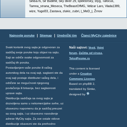
Sinisa76
,
Sir Budimir
,
Sky diver 29
,
spektorsky
,
styg
,
Tafocus
,
Tamna_strana_Meseca
,
TheBeastOfMG
,
Velizar Laro
,
Vlada1389
,
wize
,
Yugol33
,
Zastava
,
zlukic
,
zubri
,
|_MeD_|
,
Žrnov
|
|
Najnovije poruke
Sitemap
Urednički tim
Članci MyCity zajednice
,
Svaki korisnik ovog sajta je odgovoran za
Naši sajtovi:
Vesti
Vojni
sadržaj svoje poruke koju objavi na sajtu.
,
,
forum
Zaštita od virusa
Sajt se odriče svake odgovornosti za
TekstPesme.rs
sadržaj tih poruka.
Postavljanjem vaše poruke ili vašeg
This content is licensed
autorskog dela na ovaj sajt, saglasni ste da
under a
Creative
ovaj sajt postaje distributer vašeg dela, i
Commons License
.
odričete se mogućnosti njegovog
Based on phpBB 2,
povlačenja ili brisanja, bez saglasnosti
translated by Simke,
uprave sajta.
designed by
Distribucija sadržaja sa ovog sajta je
dozvoljena samo u nekomercijalne svrhe, uz
obaveznu napomenu da je sadržaj preuzet
sa ovog sajta, i uz obavezno navođenje
adrese MyCity sajta. Za sve ostale vidove
distribucije obavezni ste da prethodno