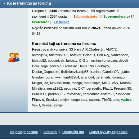
Ko je trenutno na forumu
Ukupno su
2448
korisnika na forumu :: 59 registrovanih, 5
sakrivenih i 2384 gosta :: [
Administrator
] [
Supermoderator
] [
Moderator
] ::
Detaljnije
Najviše korisnika na forumu ikad bilo je
20624
- dana 04 Apr 2026
04:18
Korisnici koji su trenutno na forumu:
Registrovanih korisnika:
33 bren
,
A.R.Chafee.Jr.
,
AMX72
,
antonije64
,
Aristotle2002
,
Asteker
,
Belac91
,
Ben Roj
,
blankspace
,
blatruc82
,
bobomicek
,
bojcistv
,
C-Gun
,
crnirocko
,
croato
,
debeli
,
Deki Duga Devetka
,
Djokislav
,
Dovla 1980
,
dukajov
,
Dusko_Dugousko
,
fijufijukrozkapiju55
,
franina
,
GandorCC
,
glados
,
Glauber
,
goran.vvv
,
IvanM1984
,
ivran064
,
Jeremiah
,
Kolimator
,
Kruger
,
lcc
,
MaksicZoran
,
mango
,
markolopin
,
MILO-VAN
,
Milos82
,
Mitraljeta
,
nesa1962
,
neutrino
,
OKT
,
peradetlić
,
Plavi1
,
Prečanin30
,
Primus17
,
proka89
,
S.Palestinac
,
septembar
,
sistem22
,
Slobodan
Filipović
,
Srpska zauvjek
,
stegonosa
,
supitox
,
TheDictator
,
vathra
,
VekiJ
,
Veless
,
Zorge
|
|
Najnovije poruke
Sitemap
Urednički tim
Članci MyCity zajednice