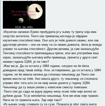
-Изузетан запажач Ерико пробудила је у њему ту причу која има
својство антитела. Тенго као прималац изгледа је обдарен
изузетним способностима. Оно што је тебе довело овамо, или пак
другачије речено – оно на чему си се овамо довезла, била је можда
управо та његова способност. Другим речима, ја сам захваљујући
Тенговој способности приповедања приче, или ако употребим ваш
израз, захваљујући његовој моћи примаоца, пренета у други свет
назван година 1Q84, је ли тако?
-Жао ми је. Да си остала у 1984 години, сигурно не би била
доведена пред такав избор. Али, истовремено, да си остала у 1984
години, не би имала начина да спознаш чињеницу да Тенго све
време мисли на тебе. Ако ништа друго, ту чињеницу си спознала
управо због тога што си на овај начин донета у годину 1Q84.
Чињеницу да су ваши умови у извесном смислу повезани.
-Тенго све до сада ни једну једину жену осим тебе није волео из
дубине душе. То је непобитна чињеница. Али ме ипак није тражио.
Ниси ни ти тражила њега. Зар није тако?
-Из њених очију сливале су се сузе. Плакала је због свега онога