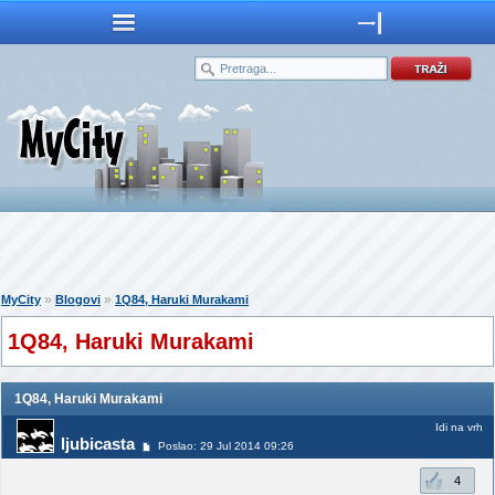
»
»
MyCity
Blogovi
1Q84, Haruki Murakami
1Q84, Haruki Murakami
1Q84, Haruki Murakami
Idi na vrh
ljubicasta
Poslao: 29 Jul 2014 09:26
4