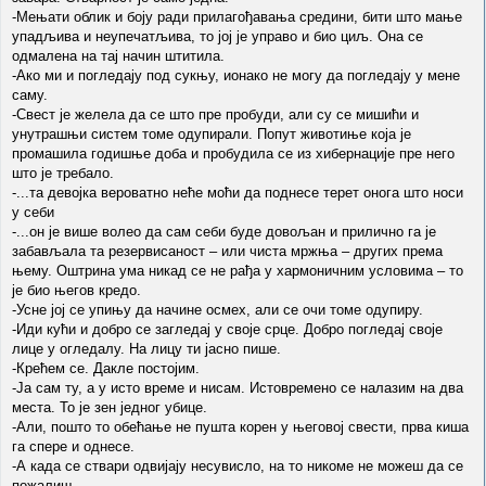
-Мењати облик и боју ради прилагођавања средини, бити што мање
упадљива и неупечатљива, то јој је управо и био циљ. Она се
одмалена на тај начин штитила.
-Ако ми и погледају под сукњу, ионако не могу да погледају у мене
саму.
-Свест је желела да се што пре пробуди, али су се мишићи и
унутрашњи систем томе одупирали. Попут животиње која је
промашила годишње доба и пробудила се из хибернације пре него
што је требало.
-...та девојка вероватно неће моћи да поднесе терет онога што носи
у себи
-...он је више волео да сам себи буде довољан и прилично га је
забављала та резервисаност – или чиста мржња – других према
њему. Оштрина ума никад се не рађа у хармоничним условима – то
је био његов кредо.
-Усне јој се упињу да начине осмех, али се очи томе одупиру.
-Иди кући и добро се загледај у своје срце. Добро погледај своје
лице у огледалу. На лицу ти јасно пише.
-Крећем се. Дакле постојим.
-Ја сам ту, а у исто време и нисам. Истовремено се налазим на два
места. То је зен једног убице.
-Али, пошто то обећање не пушта корен у његовој свести, прва киша
га спере и однесе.
-А када се ствари одвијају несувисло, на то никоме не можеш да се
пожалиш.