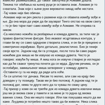
извесног размишљања, до таквог закључка је Аомаме дошла.
Тежина тог обећања на њеној руци је оставила знак. Аомаме је то
схватала. Знак који с њене руке вероватно никад неће нестати.
-Тај човек није био обичан.
-Аомаме није ни реч рекла о размени која се обавила између вође и
ње. Да она мора да умре да би заузврат Тенго опстао на овом свету
– то је био тајни пакт само између вође и Аомаме. Не открива га
ником.
-Са неколико ножића за резбарење и комада дрвета, за тили час је
правио фантастичне фигуре. Без икаквог исцртавања контура, у
глави би му се само одједном створила слика, и он би је прецизно и
симетрично израђивао. Врло детаљно, реалистично. Био је геније
своје врсте. Једном кад би га угледао, после тога би само радио
ножићем док миша не би извукао из комада дрвета. Често је
говорио: извући ћу миша. А миш кога он извуче стварно је изгледао
као да ће сваког тренутка почети да се мрда. Другим речима, он је
ослобађао, замишљеног миша затвореног у комаду дрвета.
-Оставили су га на миру да ради шта хоће.
-Ти си штитио тог дечака. Нисам то желео, али сам на крају био
доведен у ту позицију. Такав ми је био положај. А једном кад ти је
положај дат, нема ти друге него да га чуваш по сваку цену.
-Тај призор у коме он не трепће док из комада дрвета извлачи миша
још ми је веома свеж у памети и за мене је то једна од веома
важних слика. Она ми нешто говори. Или пак покушава нешто да ми
каже. Људима је потребно нешто такво да би живели. Нека слика