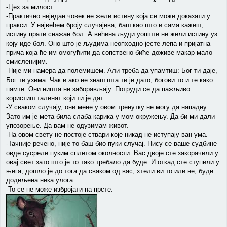
-Цех за милост.
-Практично ниједан човек не жели истину која се може доказати у
пракси. У највећем броју случајева, баш као што и сама кажеш,
истину прати снажан бол. А већина људи уопште не жели истину уз
коју иде бол. Оно што је људима неопходно јесте лепа и пријатна
прича која ће им омогућити да сопствено биће доживе макар мало
смисленијим.
-Није ми намера да полемишем. Али треба да упамтиш: Бог ти даје,
Бог ти узима. Чак и ако не знаш шта ти је дато, богови то и те како
памте. Они ништа не заборављају. Потруди се да пажљиво
користиш таленат који ти је дат.
-У сваком случају, они мене у овом тренутку не могу да нападну.
Зато им је мета била слаба карика у мом окружењу. Да би ми дали
упозорење. Да вам не одузимам живот.
-На овом свету не постоје ствари које никад не иступају ван ума.
-Тачније речено, није то баш био пуки случај. Нису се ваше судбине
овде сусреле пуким сплетом околности. Вас двоје сте закорачили у
овај свет зато што је то тако требало да буде. И откад сте ступили у
њега, дошло је до тога да сваком од вас, хтели ви то или не, буде
додељена нека улога.
-То се не може избројати на прсте.