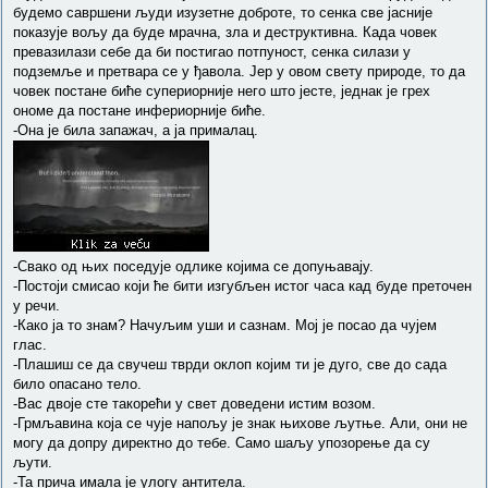
будемо савршени људи изузетне доброте, то сенка све јасније
показује вољу да буде мрачна, зла и деструктивна. Када човек
превазилази себе да би постигао потпуност, сенка силази у
подземље и претвара се у ђавола. Јер у овом свету природе, то да
човек постане биће супериорније него што јесте, једнак је грех
ономе да постане инфериорније биће.
-Она је била запажач, а ја прималац.
-Свако од њих поседује одлике којима се допуњавају.
-Постоји смисао који ће бити изгубљен истог часа кад буде преточен
у речи.
-Како ја то знам? Начуљим уши и сазнам. Мој је посао да чујем
глас.
-Плашиш се да свучеш тврди оклоп којим ти је дуго, све до сада
било опасано тело.
-Вас двоје сте такорећи у свет доведени истим возом.
-Грмљавина која се чује напољу је знак њихове љутње. Али, они не
могу да допру директно до тебе. Само шаљу упозорење да су
љути.
-Та прича имала је улогу антитела.