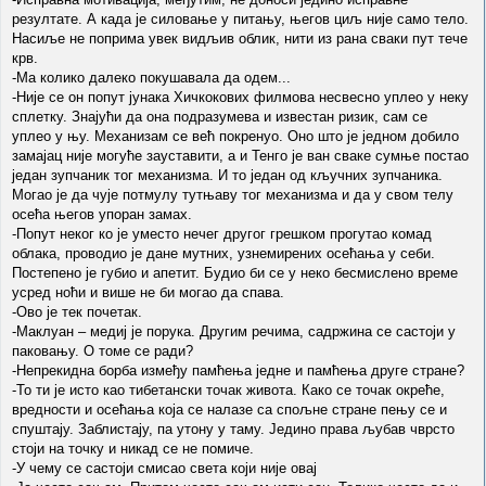
резултате. А када је силовање у питању, његов циљ није само тело.
Насиље не поприма увек видљив облик, нити из рана сваки пут тече
крв.
-Ма колико далеко покушавала да одем...
-Није се он попут јунака Хичкокових филмова несвесно уплео у неку
сплетку. Знајући да она подразумева и известан ризик, сам се
уплео у њу. Механизам се већ покренуо. Оно што је једном добило
замајац није могуће зауставити, а и Тенго је ван сваке сумње постао
један зупчаник тог механизма. И то један од кључних зупчаника.
Могао је да чује потмулу тутњаву тог механизма и да у свом телу
осећа његов упоран замах.
-Попут неког ко је уместо нечег другог грешком прогутао комад
облака, проводио је дане мутних, узнемирених осећања у себи.
Постепено је губио и апетит. Будио би се у неко бесмислено време
усред ноћи и више не би могао да спава.
-Ово је тек почетак.
-Маклуан – медиј је порука. Другим речима, садржина се састоји у
паковању. О томе се ради?
-Непрекидна борба између памћења једне и памћења друге стране?
-То ти је исто као тибетански точак живота. Како се точак окреће,
вредности и осећања која се налазе са спољне стране пењу се и
спуштају. Заблистају, па утону у таму. Једино права љубав чврсто
стоји на точку и никад се не помиче.
-У чему се састоји смисао света који није овај