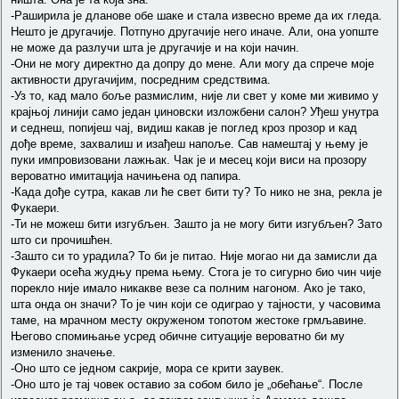
-Раширила је дланове обе шаке и стала извесно време да их гледа.
Нешто је другачије. Потпуно другачије него иначе. Али, она уопште
не може да разлучи шта је другачије и на који начин.
-Они не могу директно да допру до мене. Али могу да спрече моје
активности другачијим, посредним средствима.
-Уз то, кад мало боље размислим, није ли свет у коме ми живимо у
крајњој линији само један џиновски изложбени салон? Уђеш унутра
и седнеш, попијеш чај, видиш какав је поглед кроз прозор и кад
дође време, захвалиш и изађеш напоље. Сав намештај у њему је
пуки импровизовани лажњак. Чак је и месец који виси на прозору
вероватно имитација начињена од папира.
-Када дође сутра, какав ли ће свет бити ту? То нико не зна, рекла је
Фукаери.
-Ти не можеш бити изгубљен. Зашто ја не могу бити изгубљен? Зато
што си прочишћен.
-Зашто си то урадила? То би је питао. Није могао ни да замисли да
Фукаери осећа жудњу према њему. Стога је то сигурно био чин чије
порекло није имало никакве везе са полним нагоном. Ако је тако,
шта онда он значи? То је чин који се одиграо у тајности, у часовима
таме, на мрачном месту окруженом топотом жестоке грмљавине.
Његово спомињање усред обичне ситуације вероватно би му
изменило значење.
-Оно што се једном сакрије, мора се крити заувек.
-Оно што је тај човек оставио за собом било је „обећање“. После