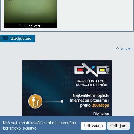
Zaključano
Idi na vrh
Naš sajt koristi kolačiće kako bi poboljšao
Prihvatam
Odbijam
korisničko iskustvo