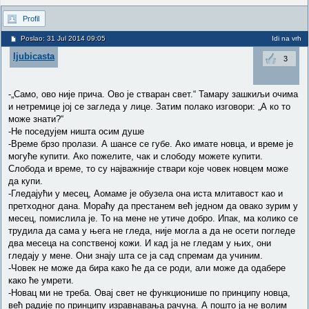
Profil
Poslao: 31 Jul 2014 09:05
Idi na vrh
ljubicasta
3
-„Само, ово није прича. Ово је стваран свет.“ Тамару зашкиљи очима
и нетремице јој се загледа у лице. Затим полако изговори: „А ко то
може знати?“
-Не поседујем ништа осим душе
-Време брзо пролази. А шансе се губе. Ако имате новца, и време је
могуће купити. Ако пожелите, чак и слободу можете купити.
Слобода и време, то су најважније ствари које човек новцем може
да купи.
-Гледајући у месец, Аомаме је обузела она иста млитавост као и
претходног дана. Мораћу да престанем већ једном да овако зурим у
месец, помислила је. То на мене не утиче добро. Ипак, ма колико се
трудила да сама у њега не гледа, није могла а да не осети погледе
два месеца на сопственој кожи. И кад ја не гледам у њих, они
гледају у мене. Они знају шта се ја сад спремам да учиним.
-Човек не може да бира како ће да се роди, али може да одабере
како ће умрети.
-Новац ми не треба. Овај свет не функционише по принципу новца,
већ радије по принципу изравнавања рачуна. А пошто ја не волим