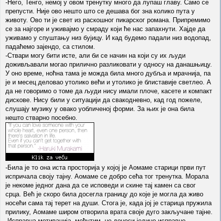
-Него, Тенго, немој у овом тренутку много да лупаш главу. Само се
препусти. Није ово нешто што се дешава бог зна колико пута у
животу. Ово ти је свет из раскошног пикарског романа. Припремимо
се за најгоре и уживајмо у смраду који ће нас запахнути. Хајде да
уживамо у спуштању низ бујицу. И кад будемо падали низ водопад,
падаћемо зајендо, са стилом.
-Ствари могу бити исте, али би се начин на који су их људи
доживљавали могао прилично разликовати у односу на данашњицу.
У оно време, ноћна тама је можда била много дубља и мрачнија, па
је и месец деловао утолико већи и утолико је блиставије светлео. А
да не говоримо о томе да људи нису имали плоче, касете и компакт
дискове. Нису били у ситуацији да свакодневно, кад год пожеле,
слушају музику у овако уобличеној форми. За њих је она била
нешто стварно посебно.
-Била је то она иста просторија у којој је Аомаме старици први пут
испричала своју тајну. Аомаме се добро сећа тог тренутка. Морала
је некоме једног дана да се исповеди и скине тај камен са свог
срца. Већ је скоро била досегла границу до које је могла да живо
носећи сама тај терет на души. Стога је, када јој је старица пружила
прилику, Аомаме широм отворила врата своје дуго закључане тајне.
-Исправна мотивација, међутим, не доноси једино исправне