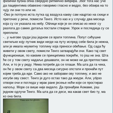
физички бубна опна свеједно ритмично вибрира. Због тога нас уче
да пацијентима обавезно говоримо гласно и ведро, без обзира на то
чују ли они то или не.
-Ово је потпуно иста лутка од ваздуха какву сам нацртао на скици и
преточио у речи, помисли Тенго. Исто као и у случају два месеца
која су се указала на небу. Облици које је он описао из неког су
разлога до самих детаља постали стварни. Узрок и последица су се
преплели.
-...у његове груди још једном се врати топлина. Попут сићушне
светиљке коју путник види негде на путу испред себе била је нежна,
али је имала неумитну топлину која преноси обећање. Од сада ћу
живети у овом свету, помисли Тенго затварајући очи. Како тај свет
функционише, по каквим се принципима покреће, то још не зна. Шта
ће се у том свету надаље дешавати, он не може ни да претпостави.
Али, и то је у реду. Нема потребе да се плаши. Ма шта да га чека,
он ће у овом свету са два месеца сигурно опстати и пронаћи пут
којим треба да иде. Само ако не заборави ову топлину, и ако не
изгуби ову свест. Тенго је дуго остао тако да жмури. Али, убрзо
отвори очи и погледа у мрак ране јесење ноћи који се простирао
напољу. Море се више није видело. Да пронађем Аомаме, још
једном одлучи Тенго. Ма шта да се деси, ма какав свет био ту, ма
ко она била.