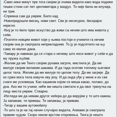
-Само неки минут пре тога својим је очима видела како вода подиже
тешки стони сат пет центиметара у ваздух. То није била ни илузија,
ни трик.
-Спремна сам да умрем. Било кад.
-Новопридошли месец, нови свет. Све је несигурно, бескрајно
нејасно.
-Њој је то било прво искуство да живи са нечим што има живота у
себи.
-Платити новцем живот који у њима постоји и учинити га нечим
својим она је сматрала неприкладним. То ју је подсетило на њу
саму из малих дана.
-Тамару је навикао да се стара о нечему што носи живот у себи и да
му пружа љубав.
-Желим да ме Тенго својим рукама загрли, мислила је. Да ме
милује својим великим шакама. И да тада осетим топлину његовог
целог тела. Желим да ме милује по целом телу. Да ме загреје. Да
из сржи мога тела извуче ову језу. И да онда уђе у мене и из све
снаге ме ускомеша. Као кашиком којом се меша какао, полако, до
дна. Ако ми то учини, неће ми ништа сметати и да овог тренутка на
лицу места умрем. Стварно.
-Изгледа ми да немам другог избора до да верујем у то што кажеш.
Ја запажам, ти примаш. Ти запажаш, ја примам.
-Тигар у вашем аутомобилу
-То што га је на тај начин случајно видела, Аомаме је сматрала
правим чудом. Скоро неком врстом откровења. Тенга је нешто