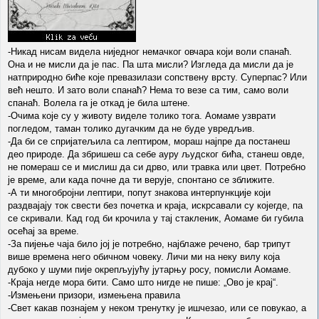
-Никад нисам видела ниједног немачког овчара који воли спанаћ.
Она и не мисли да је пас. Па шта мисли? Изгледа да мисли да је
натприродно биће које превазилази сопствену врсту. Суперпас? Или
већ нешто. И зато воли спанаћ? Нема то везе са тим, само воли
спанаћ. Волела га је откад је била штене.
-Очима које су у животу виделе толико тога. Аомаме узврати
погледом, таман толико дугачким да не буде увредљив.
-Да би се спријатељила са лептиром, мораш најпре да постанеш
део природе. Да збришеш са себе ауру људског бића, станеш овде,
не помераш се и мислиш да си дрво, или травка или цвет. Потребно
је време, али када почне да ти верује, спонтано се зближите.
-А ти многобројни лептири, попут знакова интерпункције који
раздвајају ток свести без почетка и краја, искрсавали су којегде, па
се скривали. Кад год би крочила у тај стакленик, Аомаме би губила
осећај за време.
-За пијење чаја било јој је потребно, најблаже речено, бар трипут
више времена него обичном човеку. Личи ми на неку вилу која
дубоко у шуми пије окрепљујућу јутарњу росу, помисли Аомаме.
-Краја негде мора бити. Само што нигде не пише: „Ово је крај“.
-Измењени призори, измењена правила
-Свет какав познајем у неком тренутку је ишчезао, или се повукао, а