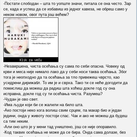
-Постати слободан – шта то уопште значи, питала се она често. Зар
се, када и успеш да се избавиш из једног кавеза, не обреш само у
неком новом, овог пута још већем?
-Незамршена, чиста осећања су сама по себи опасна. Човеку од
крви и меса није нимало лако да у себи носи таква осећања. Због
тога је неопходно да та осећања за тло привежеш чврсто, као
усидрени дирижабл. То им је и сврха. Тако ти се неће догодити да
помислиш да можеш да радиш шта хоћеш докле год су она
исправна, докле год су ти осећања чиста. Разумеш?
-Чудан је ово свет.
-Има људи који би се жалили на било шта.
-Ако постоји неко кога волиш свим срцем, па макар био и један
једини, онда у животу постоји спас. Чак и ако не можеш да будеш
са тим неким.
-Али оно што је у мени тад уништено, још се није опоравило.
-Код таквих осећања не може да се бира. Онда сама долазе, без