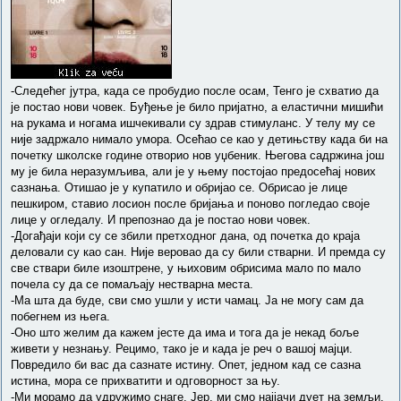
-Следећег јутра, када се пробудио после осам, Тенго је схватио да
је постао нови човек. Буђење је било пријатно, а еластични мишићи
на рукама и ногама ишчекивали су здрав стимуланс. У телу му се
није задржало нимало умора. Осећао се као у детињству када би на
почетку школске године отворио нов уџбеник. Његова садржина још
му је била неразумљива, али је у њему постојао предосећај нових
сазнања. Отишао је у купатило и обријао се. Обрисао је лице
пешкиром, ставио лосион после бријања и поново погледао своје
лице у огледалу. И препознао да је постао нови човек.
-Догађаји који су се збили претходног дана, од почетка до краја
деловали су као сан. Није веровао да су били стварни. И премда су
све ствари биле изоштрене, у њиховим обрисима мало по мало
почела су да се помаљају нестварна места.
-Ма шта да буде, сви смо ушли у исти чамац. Ја не могу сам да
побегнем из њега.
-Оно што желим да кажем јесте да има и тога да је некад боље
живети у незнању. Рецимо, тако је и када је реч о вашој мајци.
Повредило би вас да сазнате истину. Опет, једном кад се сазна
истина, мора се прихватити и одговорност за њу.
-Ми морамо да удружимо снаге. Јер, ми смо најјачи дует на земљи.