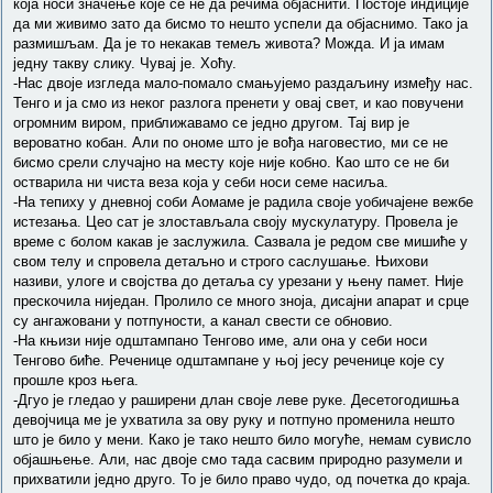
која носи значење које се не да речима објаснити. Постоје индиције
да ми живимо зато да бисмо то нешто успели да објаснимо. Тако ја
размишљам. Да је то некакав темељ живота? Можда. И ја имам
једну такву слику. Чувај је. Хоћу.
-Нас двоје изгледа мало-помало смањујемо раздаљину између нас.
Тенго и ја смо из неког разлога пренети у овај свет, и као повучени
огромним виром, приближавамо се једно другом. Тај вир је
вероватно кобан. Али по ономе што је вођа наговестио, ми се не
бисмо срели случајно на месту које није кобно. Као што се не би
остварила ни чиста веза која у себи носи семе насиља.
-На тепиху у дневној соби Аомаме је радила своје уобичајене вежбе
истезања. Цео сат је злостављала своју мускулатуру. Провела је
време с болом какав је заслужила. Сазвала је редом све мишиће у
свом телу и спровела детаљно и строго саслушање. Њихови
називи, улоге и својства до детаља су урезани у њену памет. Није
прескочила ниједан. Пролило се много зноја, дисајни апарат и срце
су ангажовани у потпуности, а канал свести се обновио.
-На књизи није одштампано Тенгово име, али она у себи носи
Тенгово биће. Реченице одштампане у њој јесу реченице које су
прошле кроз њега.
-Дгуо је гледао у раширени длан своје леве руке. Десетогодишња
девојчица ме је ухватила за ову руку и потпуно променила нешто
што је било у мени. Како је тако нешто било могуће, немам сувисло
објашњење. Али, нас двоје смо тада сасвим природно разумели и
прихватили једно друго. То је било право чудо, од почетка до краја.