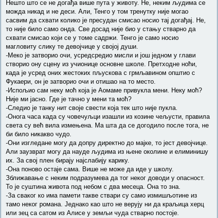
Нешто што се не догађа више пута у животу. Не, неким људима се
можда никад и не деси. Али, Тенго у том тренутку није могао
сасвим да схвати колико је пресудан смисао носио тај догађај. Не,
то није било само онда. Све досад није био у стању стварно да
схвати смисао који се у томе садржи. Тенго је само носио
магловиту слику те девојчице у својој души.
-Меко је затворио очи, усредсредио мисли и још једном у глави
створио ону сцену из учионице основне школе. Претходне ноћи,
када је усред оних жестоких пљускова с грмљавином општио с
Фукаери, он је затворио очи и отишао на то место.
-Испољио сам неку моћ која је Аомаме привукла мени. Неку моћ?
Није ми јасно. Где је тачно у мени та моћ?
-Следио је танку нит своје свести која тек што није пукла.
-Онога часа када су човечуљци изашли из козине чељусти, правила
света су већ вила измењена. Ма шта да се догодило после тога, не
би било никакво чудо.
-Они изгледане могу да допру директно до мајке, то јест девојчице.
Али заузврат могу да науде људима из њене околине и елиминишу
их. За свој плен бирају најслабију карику.
-Она поново остаје сама. Више не може да иде у школу.
Зближавање с неким подразумева да тог неког доводи у опасност.
То је суштина живота под небом с два месеца. Она то зна.
-За сваког ко има памети такве ствари су само измишљотине из
тамо неког романа. Једнако као што не верују ни да краљица херц
или зец са сатом из Алисе у земљи чуда стварно постоје.