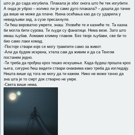
што је до сада изгубила. Плакала је због онога што ће тек изгубити.
А онда је убрзо – колико ли је само дуго плакала? – дошла до тачке
да више не може да плаче. Њена осећања као да су ударила у
невидљиви зид, а сузе пресахнуле.
-Ти ћеш вероватно умрети, знаш. Уловиће те и казниће те. Та казна
би могла бити сурова. Ти људи су фанатици. Нема везе. Зато што
имаш љубав. Аомаме климну главом. Без твоје љубави, све би то
био само лаки комад.
-Постоје ствари које се могу трампити само за живот.
-Али да будем искрена, хтела сам да живим и да са Тенгом
постанем једно.
-Ти треба да прођеш кроз тешко искушење. Када будеш прошла кроз
њега, сигурно ћеш видети ствари онаквима како треба да изгледају.
Ништа више од тога не могу да ти кажем. Нико не може тачно да
зна шта је то смрт док стварно не умре.
-Света више нема.