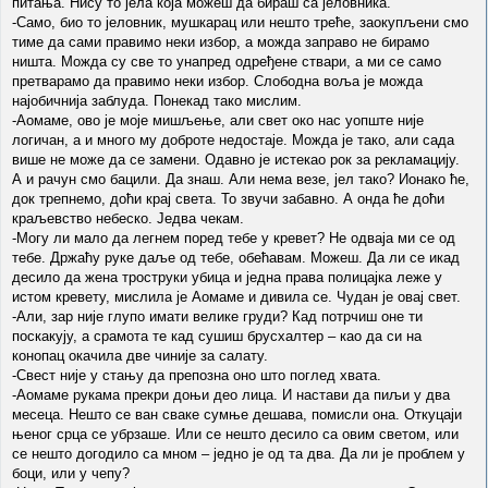
питања. Нису то јела која можеш да бираш са јеловника.
-Само, био то јеловник, мушкарац или нешто треће, заокупљени смо
тиме да сами правимо неки избор, а можда заправо не бирамо
ништа. Можда су све то унапред одређене ствари, а ми се само
претварамо да правимо неки избор. Слободна воља је можда
најобичнија заблуда. Понекад тако мислим.
-Аомаме, ово је моје мишљење, али свет око нас уопште није
логичан, а и много му доброте недостаје. Можда је тако, али сада
више не може да се замени. Одавно је истекао рок за рекламацију.
А и рачун смо бацили. Да знаш. Али нема везе, јел тако? Ионако ће,
док трепнемо, доћи крај света. То звучи забавно. А онда ће доћи
краљевство небеско. Једва чекам.
-Могу ли мало да легнем поред тебе у кревет? Не одваја ми се од
тебе. Држаћу руке даље од тебе, обећавам. Можеш. Да ли се икад
десило да жена троструки убица и једна права полицајка леже у
истом кревету, мислила је Аомаме и дивила се. Чудан је овај свет.
-Али, зар није глупо имати велике груди? Кад потрчиш оне ти
поскакују, а срамота те кад сушиш брусхалтер – као да си на
конопац окачила две чиније за салату.
-Свест није у стању да препозна оно што поглед хвата.
-Аомаме рукама прекри доњи део лица. И настави да пиљи у два
месеца. Нешто се ван сваке сумње дешава, помисли она. Откуцаји
њеног срца се убрзаше. Или се нешто десило са овим светом, или
се нешто догодило са мном – једно је од та два. Да ли је проблем у
боци, или у чепу?