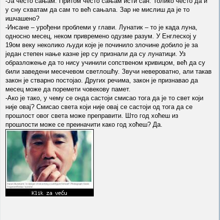
-Ја често сањам. Притом често сањам исти сан. Толико често да и
у сну схватам да сам то већ сањала. Зар не мислиш да је то
ишчашено?
-Инсане – урођени проблеми у глави. Лунатик – то је када луна,
односно месец, неком привремено одузме разум. У Енглеској у
19ом веку неколико људи које је починило злочине добило је за
један степен нање казне јер су признали да су лунатици. Уз
образложење да то нису учинили сопственом кривицом, већ да су
били заведени месечевом светлошћу. Звучи невероватно, али такав
закон је стварно постојао. Других речима, закон је признавао да
месец може да поремети човекову памет.
-Ако је тако, у чему се онда састоји смисао тога да је то свет који
није овај? Смисао света који није овај се састоји од тога да се
прошлост овог света може преправити. Што год хоћеш из
прошлости може се преиначити како год хоћеш? Да.