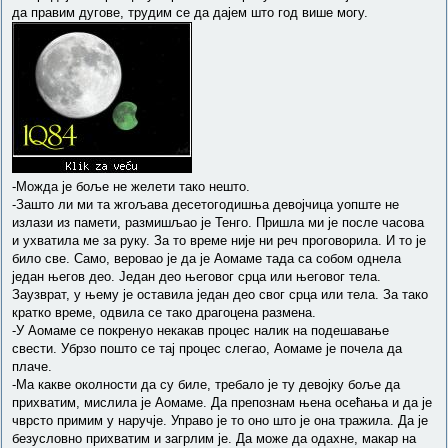
да правим дугове, трудим се да дајем што год више могу.
-Можда је боље не желети тако нешто.
-Зашто ли ми та жгољава десетогодишња девојчица уопште не
излази из памети, размишљао је Тенго. Пришла ми је после часова
и ухватила ме за руку. За то време није ни реч проговорила. И то је
било све. Само, веровао је да је Аомаме тада са собом однела
један његов део. Један део његовог срца или његовог тела.
Заузврат, у њему је оставила један део свог срца или тела. За тако
кратко време, одвила се тако драгоцена размена.
-У Аомаме се покренуо некакав процес налик на подешавање
свести. Убрзо пошто се тај процес слегао, Аомаме је почела да
плаче.
-Ма какве околности да су биле, требало је ту девојку боље да
прихватим, мислила је Аомаме. Да препознам њена осећања и да је
чврсто примим у наручје. Управо је то оно што је она тражила. Да је
безусловно прихватим и загрлим је. Да може да одахне, макар на