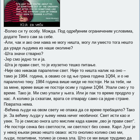
-Волео си ту особу. Можда. Под одређеним ограниченим условима,
додате Тенго сам за себе.
-Али, чак и ако они нама не могу ништа, могу ли уместо тога нешто
да ураде људима из наше околине?
-Шта значи стварно?
-Јер смо једно ти и ја.
-Шта је прави свет, то је изузетно тешко питање.
-Није ово никакав паралелни свет. Није то ништа налик на оно –
тамо је 1984. година, а овамо се од ње грана година 1Q84, и о не
паралелно теку. 1984 година више нигде не постоји. Ни за тебе, ни
за мене, време више не постоји осим у години 1Q84. Упали смо у то
време. Тако је. Ми смо упали у њега. Или је пак то време продрло у
нас. А колико ја схватам, врата се отварају само са једне стране.
Повратка нема.
-Већина људи на овом свету не опажа да се време пребацило? Тако
је. За већину људи у њему нема ничег необичног. Свет исти као и
увек. То је смисао онога што мислим када кажем „ово је прави свет“.
-Не постоји сенка без светлости, ни светлост без сенке. Карл Јунг је
у некој књизи рекао нешто овако: исто онолико колико смо ми,
људи, позитивни, толико је сенка зла. Што се ми више трудимо да