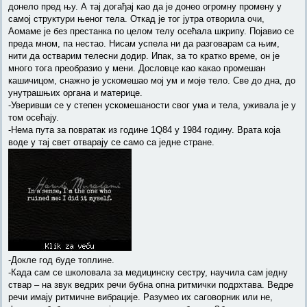
донело пред њу. А тај догађај као да је донео огромну промену у
самој структури њеног тела. Откад је тог јутра отворила очи,
Аомаме је без престанка по целом телу осећала шкрипу. Појавио се
преда мном, па нестао. Нисам успела ни да разговарам са њим,
нити да остварим телесни додир. Ипак, за то кратко време, он је
много тога преобразио у мени. Дословце као какао промешан
кашичицом, снажно је ускомешао мој ум и моје тело. Све до дна, до
унутрашњих органа и материце.
-Уверивши се у степен ускомешаности свог ума и тела, уживала је у
том осећају.
-Нема пута за повратак из године 1Q84 у 1984 годину. Врата која
воде у тај свет отварају се само са једне стране.
-Докле год буде топлине.
-Када сам се школовала за медицинску сестру, научила сам једну
ствар – на звук ведрих речи бубна опна ритмички подрхтава. Ведре
речи имају ритмичне вибрације. Разумео их саговорник или не,