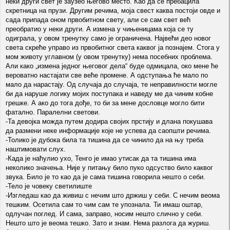
неки други свет је заузео његово место. Као да се пребацила
скретница на прузи. Другим речима, моја свест каква постоји овде и
сада припада оном првобитном свету, али се сам свет већ
преобратио у неки други. А измена у чињеницама која се ту
одиграла, у овом тренутку само је ограничена. Највећи део новог
света скреће управо из првобитног света каквог ја познајем. Стога у
мом животу углавном (у овом тренутку) нема посебних проблема.
Али како „измена једног његовог дела“ буде одмицала, око мене ће
вероватно настајати све веће промене. А одступања ће мало по
мало да нарастају. Од случаја до случаја, те неправилности могле
би да наруше логику мојих поступака и наведу ме да чиним кобне
грешке. А ако до тога дође, то би за мене дословце могло бити
фатално. Паралелни светови.
-Та девојка можда путем додира својих прстију и длана покушава
да размени неке информације које не успева да саопшти речима.
-Толико је дубока била та тишина да се чинило да на њу треба
наштимовати слух.
-Када је наћулио ухо, Тенго је имао утисак да та тишина има
неколико значења. Није у питању било пуко одсуство било каквог
звука. Било је то као да је сама тишина говорила нешто о себи.
-Тело је човеку светилиште
-Изгледаш као да живиш с нечим што држиш у себи. С нечим веома
тешким. Осетила сам то чим сам те упознала. Ти имаш оштар,
одлучан поглед. И сама, заправо, носим нешто слично у себи.
Нешто што је веома тешко. Зато и знам. Нема разлога да журиш.