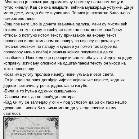
-Мушкарац је посматрао драматичну промену на њеном лицу и
гутао кнедлу. Кад се она намршти, већина мушкараца устукне. Да је
мало дете, можда би се и упишкио. Толико је шокантно било њено
намрштено лице.
-Још пре него што је донета званична одлука, мени су мисли већ
отишле на ту страну и крећу се саме по сопственом нахођењу.
-Утисак о потпуно истом тексту приказаном на екрану текст
процесора и одштампаном на папиру за нијансу се разликује.
Писање оловком по папиру и куцање уз помоћ тастатуре на
процесору мења осећај о речима којима покушаваш да се
позабавиш. Неопходно је проверити све из оба угла. Једну по једну
исправку исписану оловком на одштампаном тексту он уноси на
текст процесору.
-Коза има улогу пролаза између човечуљака и овог света.
-То је један од оних догађаја чије се најважније нијансе, када их
једном преточиш у речи, једноставно изгубе.
-Била је то ћутња од оних смишљених.
-Сасвим тихо, да не пробуди лептира.
-Кад би му се загледао у очи – под условом да би он тако нешто
дозволио – човек би у њима могао да угледа сасвим топлу
светлост.