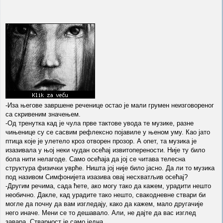
-Иза његове завршене реченице остао је мали грумен неизговореног
са скривеним значењем.
-Од тренутка кад је чула прве тактове увода те музике, разне
чињенице су се сасвим рефлексно појавиле у њеном уму. Као јато
птица које је улетело кроз отворен прозор. А опет, та музика је
изазивала у њој неки чудан осећај извитоперености. Није ту било
бола нити нелагоде. Само осећаја да јој се читава телесна
структура физички уврће. Ништа јој није било јасно. Да ли то музика
под називом Симфонијета изазива овај несхватљив осећај?
-Другим речима, сада ћете, ако могу тако да кажем, урадити нешто
необично. Дакле, кад урадите тако нешто, свакодневне ствари би
могле да почну да вам изгледају, како да кажем, мало другачије
него иначе. Мени се то дешавало. Али, не дајте да вас изглед
завара. Стварност је само једна.