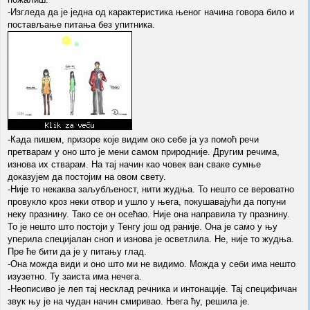
-Изгледа да је једна од карактеристика њеног начина говора било и
постављање питања без упитника.
-Када пишем, призоре које видим око себе ја уз помоћ речи
претварам у оно што је мени самом природније. Другим речима,
изнова их стварам. На тај начин као човек ван сваке сумње
доказујем да постојим на овом свету.
-Није то некаква заљубљеност, нити жудња. То нешто се вероватно
провукло кроз неки отвор и ушло у њега, покушавајући да попуни
неку празнину. Тако се он осећао. Није она направила ту празнину.
То је нешто што постоји у Тенгу још од раније. Она је само у њу
уперила специјалан сноп и изнова је осветлила. Не, није то жудња.
Пре ће бити да је у питању глад.
-Она можда види и оно што ми не видимо. Можда у себи има нешто
изузетно. Ту заиста има нечега.
-Неописиво је леп тај несклад речника и интонације. Тај специфичан
звук њу је на чудан начин смиривао. Њега ћу, решила је.