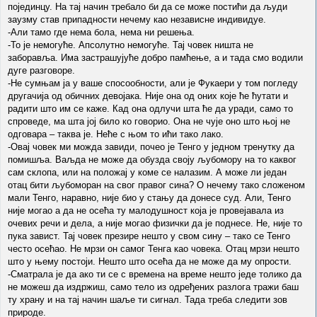
појединцу. На тај начин требало би да се може постићи да људи
заузму став припадности нечему као независне индивидуе.
-Али тамо где нема бола, нема ни решења.
-То је немогуће. Апсолутно немогуће. Тај човек ништа не
заборавља. Има застрашујуће добро памћење, а и тада смо водили
дуге разговоре.
-Не сумњам ја у ваше спосообности, али је Фукаери у том погледу
другачија од обичних девојака. Није она од оних које ће ћутати и
радити што им се каже. Кад она одлучи шта ће да уради, само то
спроведе, ма шта јој било ко говорио. Она не чује оно што њој не
одговара – таква је. Неће с њом то ићи тако лако.
-Овај човек ми можда завиди, почео је Тенго у једном тренутку да
помишља. Ваљда не може да обузда своју љубомору на то каквог
сам склопа, или на положај у коме се налазим. А може ли један
отац бити љубоморан на свог правог сина? О нечему тако сложеном
мали Тенго, наравно, није био у стању да донесе суд. Али, Тенго
није могао а да не осећа ту малодушност која је провејавала из
очевих речи и дела, а није могао физички да је поднесе. Не, није то
пука завист. Тај човек презире нешто у свом сину – тако се Тенго
често осећао. Не мрзи он самог Тенга као човека. Отац мрзи нешто
што у њему постоји. Нешто што осећа да не може да му опрости.
-Сматрала је да ако ти се с времена на време нешто једе толико да
не можеш да издржиш, само тело из одређених разлога тражи баш
ту храну и на тај начин шаље ти сигнал. Тада треба следити зов
природе.