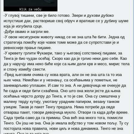
-У глувој тишини, све је било готово. Звери и духови дубоко
испустише дах, растворише свој обруч и вратише се у дубину шуме
која је изгубила срце.
-Дођи овамо и загрли ме.
-У овом несигурном животу никад се не зна шта ће бити. Једна од
стратегија помоћу које човек томе може да се супротстави је и
ревносније прање пиџаме.
-У кревету грлити Фукаери, тако у његовој сопственој пиџами, за
Тенга је био чудан осећај. Скоро као да је грлио неки део себе. Као
да у наручју има неко биће које са њим дели крв и месо, мирис тела
и спону између свести.
-Пред његовим очима су нова врата, али он не зна шта га то иза
њих чека. Немоћан и у незнању, са осећањима у пометњи, не
занемарљиво уплашен. И сам то зна. А ни девојчица не очекује да
ће сада и овде бити схваћена. Оно што она жели јесте да њена
осећања чврсто допру до Тенга, и то је све. Она су смештена у
малену тврду кутију, умотану урадним папиром, везану танком
узицом. Такав је пакет Тенгу предала. Нема потребе да овде
отвараш пакет, говори девојчица мукло. Отвори га када дође време.
Сада треба само да га примиш. Она већ зна много тога, помисли
Тенго. Он још не зна. Она је имала вођство у том новом пољу. Ту су
постојала нова правила, нови циљ и нова динамика. Тенго не зна
ништа. Она је та која зна.