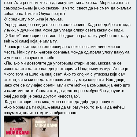
трен. Али ја нисам могла да испуним њена хтења. Мој инстинкт за
самоодржањем је био снажан, и уз то, свест да не смем да окаљам
сећање на Тамаки Оцука прејака.
-У средишту мог бића је љубав.
-Усред таме, она види његове топле зенице. Када се добро загледа
у њих, у дубини она може да угледа слику света какву он види.
-„Збогом“, изговори она тихо. Поздрав на растанку упућен не стану,
већ њој самој која је била ту.
-Човек је очигледно телефонирао с неког незамисливо мирног
места. Или су пак његова осећања можда одиграла улогу вакуума
и упила све звуке око себе.
-„Па, ако ми дозволите да употребим стари израз, можда ће се
испоставити да сте вас двоје отворили Пандорину кутију. Из ње је
много тога изашло на овај свет. Ако то спојим с утиском који сам
стекао, чини ми се да тако размишљају моји клијенти. Вас двоје,
иако сте се случајно срели, били сте моћнија комбинација него што
и сами мислите. Успели сте да делотворно међусобно допуните
онај део који је оном другом недостајао“.
-Кад се створи празнина, мора нешто да дође да је попуни.
-Ако морам да ти објашњавам да би разумео, то значи да нећеш
разумети, колико год ти ја објашњавао.