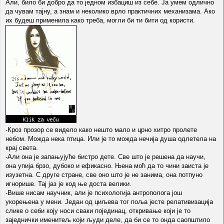
Али, било би добро да то једном избациш из себе. Ја умем одлично
да чувам тајну, а знам и неколико врло практичних механизама. Ако
их будеш применила како треба, могли би ти бити од користи.
-Кроз прозор се видело како нешто мало и црно хитро пролете
небом. Можда нека птица. Или је то можда нечија душа одлетела на
крај света.
-Али она је запањујуће бистро дете. Све што је решена да научи,
она упија брзо, дубоко и ефикасно. Њена моћ да то чини заиста је
изузетна. С друге стране, све оно што је не занима, она потпуно
игнорише. Тај јаз је код ње доста велики.
-Више нисам научник, али је психологија антрополога још
укорењена у мени. Један од циљева тог поља јесте релативизација
слике о себи коју носи сваки појединац, откривање који је то
заједнички именитељ који људи деле, да би се то онда саопштило