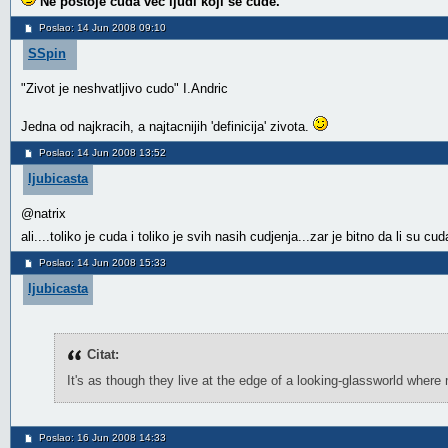
Ne postoje čuda već ljudi koji se čude.
Poslao: 14 Jun 2008 09:10
SSpin
"Zivot je neshvatljivo cudo" I.Andric
Jedna od najkracih, a najtacnijih 'definicija' zivota.
Poslao: 14 Jun 2008 13:52
ljubicasta
@natrix
ali....toliko je cuda i toliko je svih nasih cudjenja...zar je bitno da li su
Poslao: 14 Jun 2008 15:33
ljubicasta
Citat:
It's as though they live at the edge of a looking-glassworld wher
Poslao: 16 Jun 2008 14:33