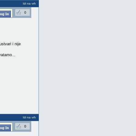
Idi na vrh
0
stvari i nije
vatamo...
Idi na vrh
0