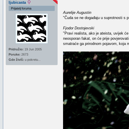
ljubicasta
Prijatelj foruma
Aurelije Augustin
"Čuda se ne događaju u suprotnosti s 
Fjodor Dostojevski
"Pravi realista, ako je ateista, uvijek 
neosporan fakat, on će prije povjerova
smatraće ga prirodnom pojavom, koja m
Pridružio:
19 Jun 2005
Poruke:
2673
Gde živiš:
u pokretu...