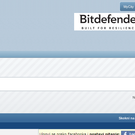
MyCity
N
Skokni na 