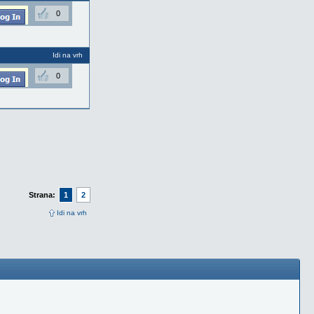
0
Idi na vrh
0
Strana:
1
2
Idi na vrh