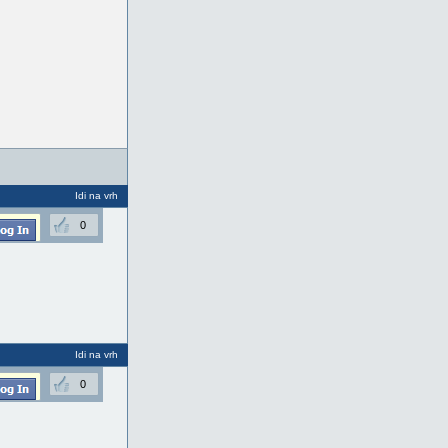
Idi na vrh
0
Idi na vrh
0