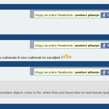
 cuda cudnovata ili smo cudnovati mi zacudjeni
e mundane objects come to life, where flora and fauna take on near-human quali