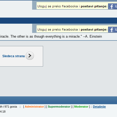
iracle. The other is as though everything is a miracle." --A. Einstein
Sledeca strana
nih i 971 gosta :: [
Administrator
] [
Supermoderator
] [
Moderator
] ::
Detaljnije
04:18