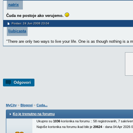
natrix
Čuda ne postoje ako verujemo.
Poslao: 24 Jun 2008 23:04
ljubicasta
"There are only two ways to live your life. One is as though nothing is a m
Odgovori
»
»
MyCity
Blogovi
Cuda...
Ko je trenutno na forumu
Ukupno su
1036
korisnika na forumu :: 58 registrovanih, 7 sakrive
Najviše korisnika na forumu ikad bilo je
20624
- dana 04 Apr 2026 