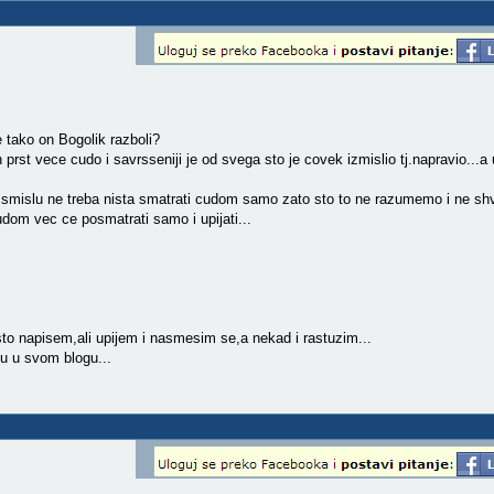
 tako on Bogolik razboli?
 prst vece cudo i savrsseniji je od svega sto je covek izmislio tj.napravio...a u
mislu ne treba nista smatrati cudom samo zato sto to ne razumemo i ne sh
udom vec ce posmatrati samo i upijati...
to napisem,ali upijem i nasmesim se,a nekad i rastuzim...
cu u svom blogu...