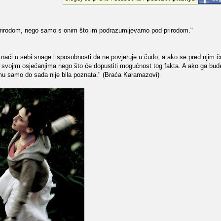
prirodom, nego samo s onim što im podrazumijevamo pod prirodom."
će naći u sebi snage i sposobnosti da ne povjeruje u čudo, a ako se pred njim 
ti svojim osjećanjima nego što će dopustiti mogućnost tog fakta. A ako ga b
u samo do sada nije bila poznata." (Braća Karamazovi)