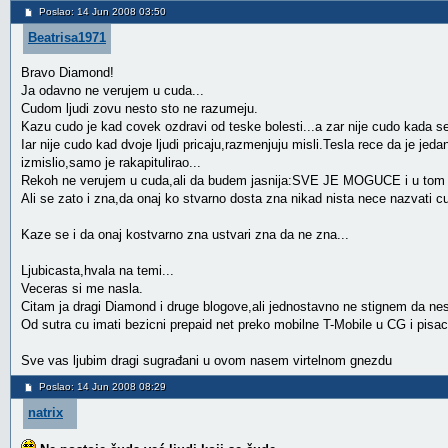
Poslao: 14 Jun 2008 03:50
Beatrisa1971
Bravo Diamond!
Ja odavno ne verujem u cuda...
Cudom ljudi zovu nesto sto ne razumeju.
Kazu cudo je kad covek ozdravi od teske bolesti...a zar nije cudo kada se
Iar nije cudo kad dvoje ljudi pricaju,razmenjuju misli.Tesla rece da je jedan
izmislio,samo je rakapitulirao...
Rekoh ne verujem u cuda,ali da budem jasnija:SVE JE MOGUCE i u tom s
Ali se zato i zna,da onaj ko stvarno dosta zna nikad nista nece nazvati c
Kaze se i da onaj kostvarno zna ustvari zna da ne zna...
Ljubicasta,hvala na temi...
Veceras si me nasla.
Citam ja dragi Diamond i druge blogove,ali jednostavno ne stignem da nes
Od sutra cu imati bezicni prepaid net preko mobilne T-Mobile u CG i pisa
Sve vas ljubim dragi sugrađani u ovom nasem virtelnom gnezdu
Poslao: 14 Jun 2008 08:29
natrix