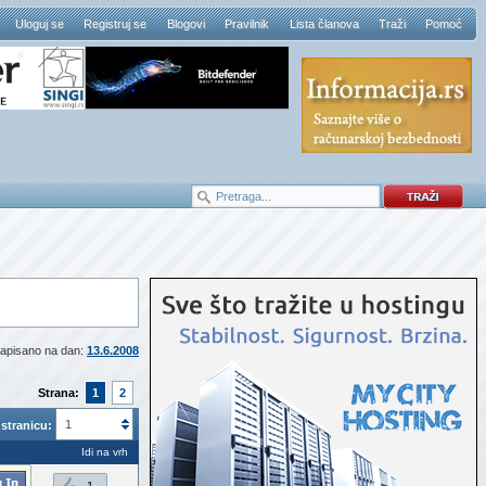
Uloguj se
Registruj se
Blogovi
Pravilnik
Lista članova
Traži
Pomoć
apisano na dan:
13.6.2008
Strana:
1
2
1
stranicu:
Idi na vrh