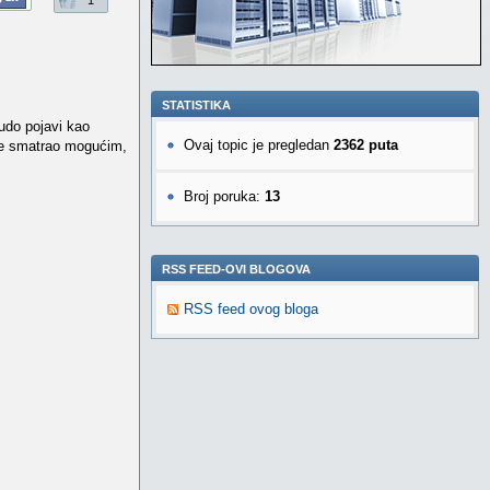
1
STATISTIKA
čudo pojavi kao
Ovaj topic je pregledan
2362 puta
ude smatrao mogućim,
Broj poruka:
13
RSS FEED-OVI BLOGOVA
RSS feed ovog bloga