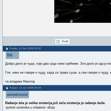
Profil
Poslao: 13 Jun 2008 20:05
RIA
Добро дело је чудо, које два срца чини срећним. Зло дело је одсуств
Гле, нико не говори о чуду, када се трава суши, а сви говоре о чуду, 
св.владика Николај
Poslao: 14 Jun 2008 00:08
asimetricnost
Rađanje tela je velika misterija,još veća misterija je rađanje duše.
-portret umetnika u mladosti- džojs