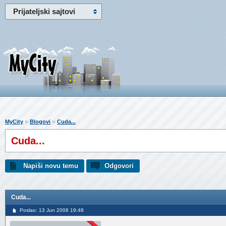
Prijateljski sajtovi
»
»
MyCity
Blogovi
Cuda...
Cuda...
Napiši novu temu
Odgovori
Cuda...
Poslao: 13 Jun 2008 19:48