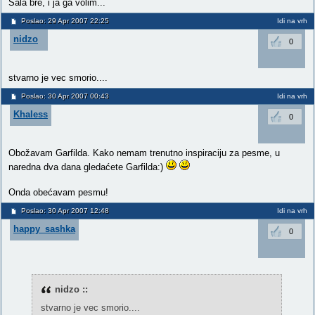
Sala bre, i ja ga volim...
Poslao: 29 Apr 2007 22:25
Idi na vrh
nidzo
0
stvarno je vec smorio....
Poslao: 30 Apr 2007 00:43
Idi na vrh
Khaless
0
Obožavam Garfilda. Kako nemam trenutno inspiraciju za pesme, u
naredna dva dana gledaćete Garfilda:)
Onda obećavam pesmu!
Poslao: 30 Apr 2007 12:48
Idi na vrh
happy_sashka
0
nidzo ::
stvarno je vec smorio....