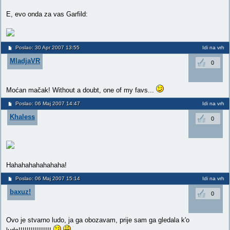
E, evo onda za vas Garfild:
Poslao: 30 Apr 2007 13:55
Idi na vrh
MladjaVR
0
Moćan mačak! Without a doubt, one of my favs...
Poslao: 06 Maj 2007 14:47
Idi na vrh
Khaless
0
Hahahahahahahaha!
Poslao: 06 Maj 2007 15:14
Idi na vrh
baxuz!
0
Ovo je stvarno ludo, ja ga obozavam, prije sam ga gledala k'o