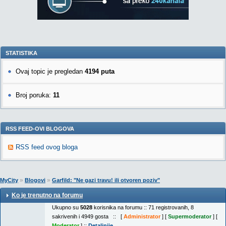
STATISTIKA
Ovaj topic je pregledan
4194 puta
Broj poruka:
11
RSS FEED-OVI BLOGOVA
RSS feed ovog bloga
»
»
MyCity
Blogovi
Garfild: "Ne gazi travu! ili otvoren poziv"
Ko je trenutno na forumu
Ukupno su
5028
korisnika na forumu :: 71 registrovanih, 8
sakrivenih i 4949 gosta :: [
Administrator
] [
Supermoderator
] [
Moderator
] ::
Detaljnije