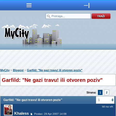
»
»
MyCity
Blogovi
Garfild: "Ne gazi travu! ili otvoren poziv"
Garfild: "Ne gazi travu! ili otvoren poziv"
Strana:
1
2
Garfild: "Ne gazi travu! ili otvoren poziv"
1
Idi na vrh
Khaless
Poslao: 29 Apr 2007 14:08