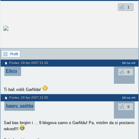
1
Profil
Poslao: 29 Apr 2007 21:16
Idi na vrh
Elkris
0
Ti baš voliš Garfilda!
Poslao: 29 Apr 2007 21:50
Idi na vrh
happy_sashka
0
Sad bas brojim i ... 9 blogova samo o Garfildu! Pa, mislim da si postavio
rekord!!!