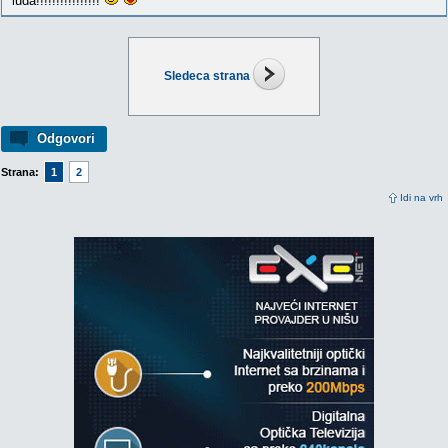
luda!!!!!!!!!!!!!!!!
Sledeca strana
Odgovori
Strana:
1
2
Idi na vrh