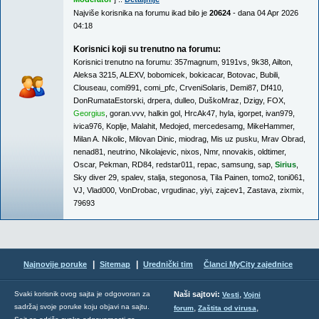
Najviše korisnika na forumu ikad bilo je
20624
- dana 04 Apr 2026
04:18
Korisnici koji su trenutno na forumu:
Korisnici trenutno na forumu:
357magnum
,
9191vs
,
9k38
,
Ailton
,
Aleksa 3215
,
ALEXV
,
bobomicek
,
bokicacar
,
Botovac
,
Bubili
,
Clouseau
,
comi991
,
comi_pfc
,
CrveniSolaris
,
Demi87
,
Df410
,
DonRumataEstorski
,
drpera
,
dulleo
,
DuškoMraz
,
Dzigy
,
FOX
,
Georgius
,
goran.vvv
,
halkin gol
,
HrcAk47
,
hyla
,
igorpet
,
ivan979
,
ivica976
,
Koplje
,
Malahit
,
Medojed
,
mercedesamg
,
MikeHammer
,
Milan A. Nikolic
,
Milovan Dinic
,
miodrag
,
Mis uz pusku
,
Mrav Obrad
,
nenad81
,
neutrino
,
Nikolajevic
,
nixos
,
Nmr
,
nnovakis
,
oldtimer
,
Oscar
,
Pekman
,
RD84
,
redstar011
,
repac
,
samsung
,
sap
,
Sirius
,
Sky diver 29
,
spalev
,
stalja
,
stegonosa
,
Tila Painen
,
tomo2
,
toni061
,
VJ
,
Vlad000
,
VonDrobac
,
vrgudinac
,
yiyi
,
zajcev1
,
Zastava
,
zixmix
,
79693
|
|
Najnovije poruke
Sitemap
Urednički tim
Članci MyCity zajednice
,
Svaki korisnik ovog sajta je odgovoran za
Naši sajtovi:
Vesti
Vojni
sadržaj svoje poruke koju objavi na sajtu.
,
,
forum
Zaštita od virusa