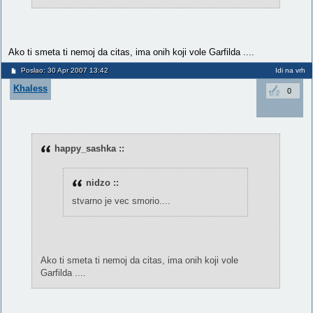
Ako ti smeta ti nemoj da citas, ima onih koji vole Garfilda ....
Poslao: 30 Apr 2007 13:42
Idi na vrh
Khaless
0
happy_sashka ::
nidzo ::
stvarno je vec smorio....
Ako ti smeta ti nemoj da citas, ima onih koji vole
Garfilda ....