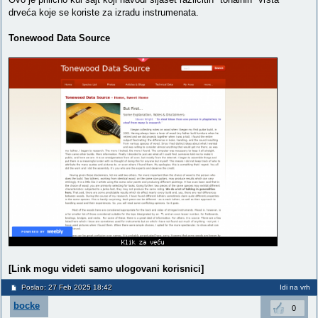
drveća koje se koriste za izradu instrumenata.
Tonewood Data Source
[Link mogu videti samo ulogovani korisnici]
Poslao: 27 Feb 2025 18:42
Idi na vrh
bocke
0