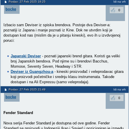
Poslao: 27 Feb 2025 19:25
Idi na vrh
bocke
0
Izbacio sam Deviser iz spiska brendova. Postoje dva Deviser-a:
poznatiji iz Japana i manje poznati iz Kine. Dok ne utvrdim koji je
dostupan kod nas (mislim da je u pitanju kineski), evo ih u izvdvojenoj
poruci:
Japanski Deviser
- poznati japanski brend gitara. Koristi ga veliki
broj Japanskih bendova. Pod njime su i brendovi Bacchus,
Momose, Seventy Seven, Headway i STR.
Deviser iz Guangzhou-a
- kineski proizvođač i veleprodavac gitara
koji proizvodi početničke i srednju klasu instrumenata. Takođe
dostupan i na Ali Expressu (samo veleprodaja).
Poslao: 27 Feb 2025 21:49
Idi na vrh
bocke
0
Fender Standard
Nova serija Fender Standard je dostupna od ove godine. Fender
Standard se proizvodi u Indoneziji (kao i Squier) i pozicioniran je između