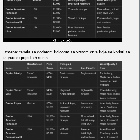
Izmena: tabela sa dodatom kolonom sa vrstom drva koje se koristi za
izgradnju pojedinih serija.