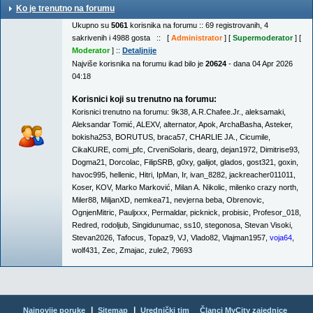
Ko je trenutno na forumu
Ukupno su
5061
korisnika na forumu :: 69 registrovanih, 4
sakrivenih i 4988 gosta :: [
Administrator
] [
Supermoderator
] [
Moderator
] ::
Detaljnije
Najviše korisnika na forumu ikad bilo je
20624
- dana 04 Apr 2026
04:18
Korisnici koji su trenutno na forumu:
Korisnici trenutno na forumu:
9k38
,
A.R.Chafee.Jr.
,
aleksamaki
,
Aleksandar Tomić
,
ALEXV
,
alternator
,
Apok
,
ArchaBasha
,
Asteker
,
bokisha253
,
BORUTUS
,
braca57
,
CHARLIE JA.
,
Cicumile
,
CikaKURE
,
comi_pfc
,
CrveniSolaris
,
dearg
,
dejan1972
,
Dimitrise93
,
Dogma21
,
Dorcolac
,
FilipSRB
,
g0xy
,
galijot
,
glados
,
gost321
,
goxin
,
havoc995
,
hellenic
,
Hitri
,
IpMan
,
Ir
,
ivan_8282
,
jackreacher011011
,
Koser
,
KOV
,
Marko Marković
,
Milan A. Nikolic
,
milenko crazy north
,
Miler88
,
MiljanXD
,
nemkea71
,
nevjerna beba
,
Obrenovic
,
OgnjenMitric
,
Pauljxxx
,
Permaldar
,
picknick
,
probisic
,
Profesor_018
,
Redred
,
rodoljub
,
Singidunumac
,
ss10
,
stegonosa
,
Stevan Visoki
,
Stevan2026
,
Tafocus
,
Topaz9
,
VJ
,
Vlado82
,
Vlajman1957
,
voja64
,
wolf431
,
Zec
,
Zmajac
,
zule2
,
79693
|
|
Najnovije poruke
Sitemap
Urednički tim
Članci MyCity zajednice