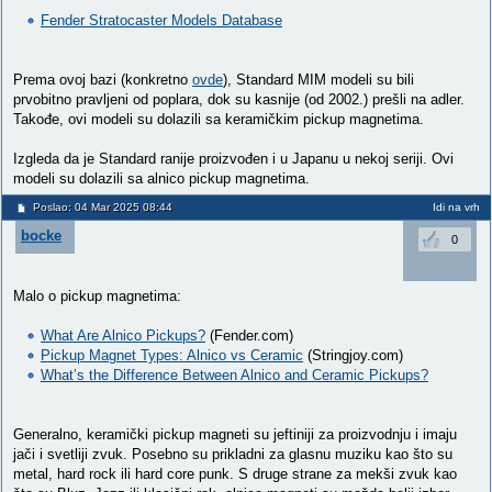
Fender Stratocaster Models Database
Prema ovoj bazi (konkretno
ovde
), Standard MIM modeli su bili
prvobitno pravljeni od poplara, dok su kasnije (od 2002.) prešli na adler.
Takođe, ovi modeli su dolazili sa keramičkim pickup magnetima.
Izgleda da je Standard ranije proizvođen i u Japanu u nekoj seriji. Ovi
modeli su dolazili sa alnico pickup magnetima.
Poslao: 04 Mar 2025 08:44
Idi na vrh
bocke
0
Malo o pickup magnetima:
What Are Alnico Pickups?
(Fender.com)
Pickup Magnet Types: Alnico vs Ceramic
(Stringjoy.com)
What’s the Difference Between Alnico and Ceramic Pickups?
Generalno, keramički pickup magneti su jeftiniji za proizvodnju i imaju
jači i svetliji zvuk. Posebno su prikladni za glasnu muziku kao što su
metal, hard rock ili hard core punk. S druge strane za mekši zvuk kao