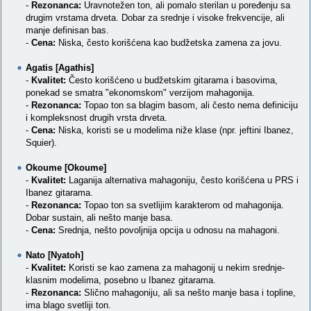
-
Rezonanca:
Uravnotežen ton, ali pomalo sterilan u poređenju sa
drugim vrstama drveta. Dobar za srednje i visoke frekvencije, ali
manje definisan bas.
-
Cena:
Niska, često korišćena kao budžetska zamena za jovu.
Agatis [Agathis]
-
Kvalitet:
Često korišćeno u budžetskim gitarama i basovima,
ponekad se smatra "ekonomskom" verzijom mahagonija.
-
Rezonanca:
Topao ton sa blagim basom, ali često nema definiciju
i kompleksnost drugih vrsta drveta.
-
Cena:
Niska, koristi se u modelima niže klase (npr. jeftini Ibanez,
Squier).
Okoume [Okoume]
-
Kvalitet:
Laganija alternativa mahagoniju, često korišćena u PRS i
Ibanez gitarama.
-
Rezonanca:
Topao ton sa svetlijim karakterom od mahagonija.
Dobar sustain, ali nešto manje basa.
-
Cena:
Srednja, nešto povoljnija opcija u odnosu na mahagoni.
Nato [Nyatoh]
-
Kvalitet:
Koristi se kao zamena za mahagonij u nekim srednje-
klasnim modelima, posebno u Ibanez gitarama.
-
Rezonanca:
Slično mahagoniju, ali sa nešto manje basa i topline,
ima blago svetliji ton.