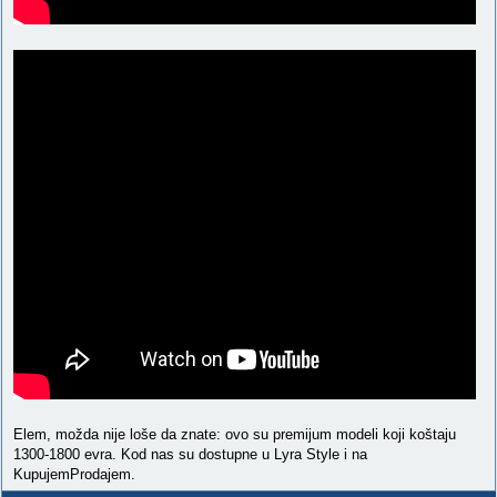
Elem, možda nije loše da znate: ovo su premijum modeli koji koštaju
1300-1800 evra. Kod nas su dostupne u Lyra Style i na
KupujemProdajem.