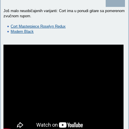
Još malo neuobičajenih varijanti: Cort ima u ponudi gitare sa pomerenom
zvučnom rupom.
Cort Masterpiece Roselyn Redux
Modern Black