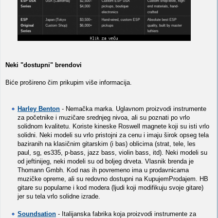
Neki "dostupni" brendovi
Biće prošireno čim prikupim više informacija.
Harley Benton
- Nemačka marka. Uglavnom proizvodi instrumente
za početnike i muzičare srednjeg nivoa, ali su poznati po vrlo
solidnom kvalitetu. Koriste kineske Roswell magnete koji su isti vrlo
solidni. Neki modeli su vrlo pristojni za cenu i imaju širok opseg tela
baziranih na klasičnim gitarskim (i bas) oblicima (strat, tele, les
paul, sg, es335, p-bass, jazz bass, violin bass, itd). Neki modeli su
od jeftinijeg, neki modeli su od boljeg drveta. Vlasnik brenda je
Thomann Gmbh. Kod nas ih povremeno ima u prodavnicama
muzičke opreme, ali su redovno dostupni na KupujemProdajem. HB
gitare su popularne i kod modera (ljudi koji modifikuju svoje gitare)
jer su tela vrlo solidne izrade.
Soundsation
- Italijanska fabrika koja proizvodi instrumente za