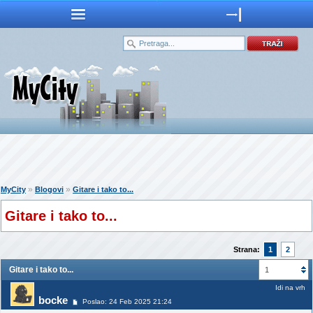
»
»
MyCity
Blogovi
Gitare i tako to...
Gitare i tako to...
Strana:
1
2
Gitare i tako to...
1
Idi na vrh
bocke
Poslao: 24 Feb 2025 21:24