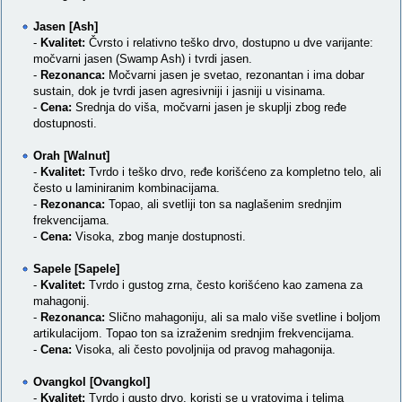
Jasen [Ash]
-
Kvalitet:
Čvrsto i relativno teško drvo, dostupno u dve varijante:
močvarni jasen (Swamp Ash) i tvrdi jasen.
-
Rezonanca:
Močvarni jasen je svetao, rezonantan i ima dobar
sustain, dok je tvrdi jasen agresivniji i jasniji u visinama.
-
Cena:
Srednja do viša, močvarni jasen je skuplji zbog ređe
dostupnosti.
Orah [Walnut]
-
Kvalitet:
Tvrdo i teško drvo, ređe korišćeno za kompletno telo, ali
često u laminiranim kombinacijama.
-
Rezonanca:
Topao, ali svetliji ton sa naglašenim srednjim
frekvencijama.
-
Cena:
Visoka, zbog manje dostupnosti.
Sapele [Sapele]
-
Kvalitet:
Tvrdo i gustog zrna, često korišćeno kao zamena za
mahagonij.
-
Rezonanca:
Slično mahagoniju, ali sa malo više svetline i boljom
artikulacijom. Topao ton sa izraženim srednjim frekvencijama.
-
Cena:
Visoka, ali često povoljnija od pravog mahagonija.
Ovangkol [Ovangkol]
-
Kvalitet:
Tvrdo i gusto drvo, koristi se u vratovima i telima