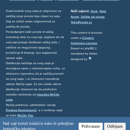
,
Svaki korisnik ovog sajta je odgovoran za
Naši sajtovi:
Vesti
Vojni
sadržaj svoje poruke koju objavi na sajtu.
,
,
forum
Zaštita od virusa
Sajt se odriče svake odgovornosti za
TekstPesme.rs
sadržaj tih poruka.
Postavljanjem vaše poruke ili vašeg
This content is licensed
autorskog dela na ovaj sajt, saglasni ste da
under a
Creative
ovaj sajt postaje distributer vašeg dela, i
Commons License
.
odričete se mogućnosti njegovog
Based on phpBB 2,
povlačenja ili brisanja, bez saglasnosti
translated by Simke,
uprave sajta.
designed by
Distribucija sadržaja sa ovog sajta je
dozvoljena samo u nekomercijalne svrhe, uz
obaveznu napomenu da je sadržaj preuzet
sa ovog sajta, i uz obavezno navođenje
adrese MyCity sajta. Za sve ostale vidove
distribucije obavezni ste da prethodno
zatražite odobrenje od
vlasnika MyCity
sajta
.
MyCity pokrenuo, administrira i razvija
Predrag Damnjanović
, a o uređenju sajta
se brine
MyCity Tim
.
Ukoliko želite da nas kontaktirate kliknite
Naš sajt koristi kolačiće kako bi poboljšao
Prihvatam
Odbijam
ovde
.
korisničko iskustvo