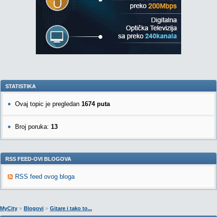
STATISTIKA
Ovaj topic je pregledan
1674 puta
Broj poruka:
13
RSS FEED-OVI BLOGOVA
RSS feed ovog bloga
»
»
MyCity
Blogovi
Gitare i tako to...