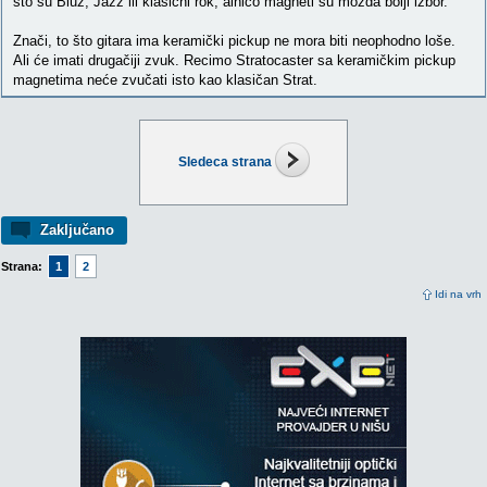
što su Bluz, Jazz ili klasični rok, alnico magneti su možda bolji izbor.
Znači, to što gitara ima keramički pickup ne mora biti neophodno loše.
Ali će imati drugačiji zvuk. Recimo Stratocaster sa keramičkim pickup
magnetima neće zvučati isto kao klasičan Strat.
Sledeca strana
Zaključano
Strana:
1
2
Idi na vrh