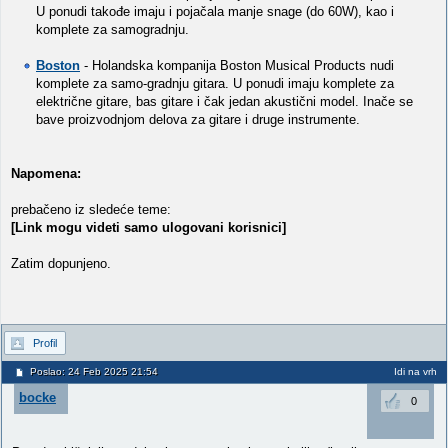
U ponudi takođe imaju i pojačala manje snage (do 60W), kao i
komplete za samogradnju.
Boston
- Holandska kompanija Boston Musical Products nudi
komplete za samo-gradnju gitara. U ponudi imaju komplete za
električne gitare, bas gitare i čak jedan akustični model. Inače se
bave proizvodnjom delova za gitare i druge instrumente.
Napomena:
prebačeno iz sledeće teme:
[Link mogu videti samo ulogovani korisnici]
Zatim dopunjeno.
Profil
Poslao: 24 Feb 2025 21:54
Idi na vrh
bocke
0