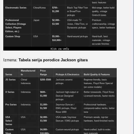
Izmena:
Tabela serija porodice Jackson gitara