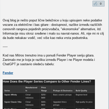
0
Ovaj blog je nešto poput lične beležnice u koju upisujem neke podatke
vezane za električne i bas gitare - dostupnost, razlike između različitih
cenovnih rangova pojedinih proizvođača, "ekonomske" alternative, itd.
Informacije nisu skroz sređene i malo su navrat-nanos. Ali, nije mi ni cilj
da bude nekakav vodič, već više kao neka vrsta podsetnika.
-----
Kod nas Mitros trenutno ima u ponudi Fender Player seriju gitara.
Zanimalo me je koja je razlika između Player i ne Player modela i
ChatGPT je sastavio sledeću tabelu:
Fender