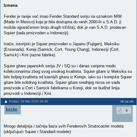
Izmena
Fender je ranije već imao Fender Standard seriju sa oznakom MIM
(Made In Mexico) koja je bila dostupna do ranih 2000-ih u S.A.D. (i
možda ograničenom broju drugih tržišta), dok je van S.A.D. prodavan
Squier (tada proizvoden u Indoneziji).
Inače, istorijski je Squier proizvođen u Japanu (Fujigen), Meksiku
(Ensenada), Koreji (Samick, Cort, Young Chang), Indoneziji (Cort,
Samick) i Kini (razne fabrike).
Squier gitare japanskih serija JV i SQ su i danas cenjene među
kolekcionarima zbog svog visokog kvaliteta. Squier gitare iz Meksika su
bile boljeg kvaliteta od kasnijih gitara iz Koreje, iako su i korejske Squier
gitare bile solidnog kvaliteta. Squier gitare srednjeg nivoa se sada
proizvode u Cort i Samick fabrikama u Koreji, dok se budžet linija
proizvodi u Indoneziji i Kini.
Poslao: 04 Mar 2025 08:36
Idi na vrh
bocke
0
Mnogo detaljnija i tačnija baza svih Fenderovih Stratocaster modela
(uključujući Squier i Standard modele):