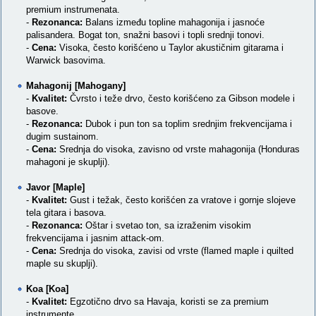
premium instrumenata.
-
Rezonanca:
Balans između topline mahagonija i jasnoće
palisandera. Bogat ton, snažni basovi i topli srednji tonovi.
-
Cena:
Visoka, često korišćeno u Taylor akustičnim gitarama i
Warwick basovima.
Mahagonij [Mahogany]
-
Kvalitet:
Čvrsto i teže drvo, često korišćeno za Gibson modele i
basove.
-
Rezonanca:
Dubok i pun ton sa toplim srednjim frekvencijama i
dugim sustainom.
-
Cena:
Srednja do visoka, zavisno od vrste mahagonija (Honduras
mahagoni je skuplji).
Javor [Maple]
-
Kvalitet:
Gust i težak, često korišćen za vratove i gornje slojeve
tela gitara i basova.
-
Rezonanca:
Oštar i svetao ton, sa izraženim visokim
frekvencijama i jasnim attack-om.
-
Cena:
Srednja do visoka, zavisi od vrste (flamed maple i quilted
maple su skuplji).
Koa [Koa]
-
Kvalitet:
Egzotično drvo sa Havaja, koristi se za premium
instrumente.