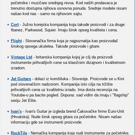
početnike i muzičare srednjeg nivoa. Kod naših prodavaca je
trenutno dostupna njihova osnovna ponuda. Srednje modele nisam
našao kod nas - samo na njihovom sajtu.
Cort
- Južno korejska kompanija koja takođe proizvodi i za druge:
Ibanez, Parkwood, Squier. Imaju širok opseg kvaliteta i cena.
Flight
- Slovenačka firma koja je najpoznatija kao proizvođač
širokog opsega ukulelea. Takođe proizvode i gitare.
Vintage Ltd
- britanska kompanija kojoj je cilj da proizvodi
instrumente prihvatljivih cene sa klasičnim dizajnom i kvalitetnom
izradom.
Jet Guitars
- dolazi iz komšiluka - Slovenije. Proizvode se u Kini
pod slovenačkim nadzorom. Kompanija isto cilja na tržište
prihvatljivih cena uz kvalitetnu izradu. Ima dosta recenzija na
Youtube-u pa bacite pogled. Dopuna: sad vidim da imaju i "flagship"
seriju Jet Elite.
Ivan's
- Ivan's Guitar je izgleda brend Čakovačke firme Euro-Unit
(Hrvatska). Nude širok opseg gitara za početnike. Nisam našao
informaciju gde se instrumenti proizvode.
RockTile
- Nemačka kompanija koja nudi instrumente za početnike.