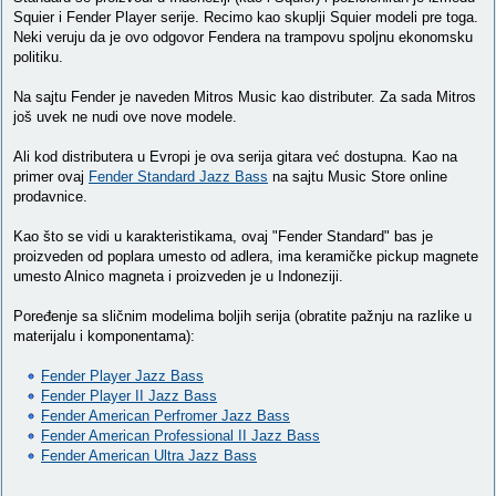
Squier i Fender Player serije. Recimo kao skuplji Squier modeli pre toga.
Neki veruju da je ovo odgovor Fendera na trampovu spoljnu ekonomsku
politiku.
Na sajtu Fender je naveden Mitros Music kao distributer. Za sada Mitros
još uvek ne nudi ove nove modele.
Ali kod distributera u Evropi je ova serija gitara već dostupna. Kao na
primer ovaj
Fender Standard Jazz Bass
na sajtu Music Store online
prodavnice.
Kao što se vidi u karakteristikama, ovaj "Fender Standard" bas je
proizveden od poplara umesto od adlera, ima keramičke pickup magnete
umesto Alnico magneta i proizveden je u Indoneziji.
Poređenje sa sličnim modelima boljih serija (obratite pažnju na razlike u
materijalu i komponentama):
Fender Player Jazz Bass
Fender Player II Jazz Bass
Fender American Perfromer Jazz Bass
Fender American Professional II Jazz Bass
Fender American Ultra Jazz Bass