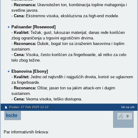
-
Rezonanca:
Uravnotežen ton, kombinacija topline mahagonija i
svetline javora.
-
Cena:
Ekstremno visoka, ekskluzivna za high-end modele.
Palisander [Rosewood]
-
Kvalitet:
Težak, gust, luksuzan materijal, danas ređe korišćen
zbog ograničenja u trgovini egzotičnim drvima.
-
Rezonanca:
Dubok, bogat ton sa izraženim basovima i toplim
sustainom.
-
Cena:
Visoka, često korišćen za fingerboarde, ali retko za celo
telo zbog težine.
Ebanovina [Ebony]
-
Kvalitet:
Jedno od najtvrđih i najgušćih drveta, koristi se uglavnom
za fingerboarde.
-
Rezonanca:
Oštar, jasan ton sa jakim attack-om i dugim
sustainom.
-
Cena:
Veoma visoka, teško dostupna.
Poslao: 27 Feb 2025 12:12
Idi na vrh
bocke
0
Par informativnih linkova: