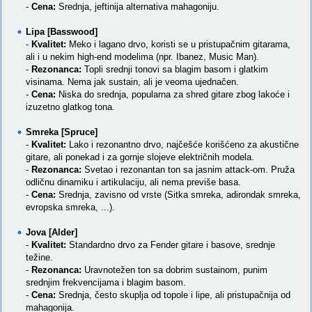
-
Cena:
Srednja, jeftinija alternativa mahagoniju.
Lipa [Basswood]
-
Kvalitet:
Meko i lagano drvo, koristi se u pristupačnim gitarama,
ali i u nekim high-end modelima (npr. Ibanez, Music Man).
-
Rezonanca:
Topli srednji tonovi sa blagim basom i glatkim
visinama. Nema jak sustain, ali je veoma ujednačen.
-
Cena:
Niska do srednja, popularna za shred gitare zbog lakoće i
izuzetno glatkog tona.
Smreka [Spruce]
-
Kvalitet:
Lako i rezonantno drvo, najčešće korišćeno za akustične
gitare, ali ponekad i za gornje slojeve električnih modela.
-
Rezonanca:
Svetao i rezonantan ton sa jasnim attack-om. Pruža
odličnu dinamiku i artikulaciju, ali nema previše basa.
-
Cena:
Srednja, zavisno od vrste (Sitka smreka, adirondak smreka,
evropska smreka, ...).
Jova [Alder]
-
Kvalitet:
Standardno drvo za Fender gitare i basove, srednje
težine.
-
Rezonanca:
Uravnotežen ton sa dobrim sustainom, punim
srednjim frekvencijama i blagim basom.
-
Cena:
Srednja, često skuplja od topole i lipe, ali pristupačnija od
mahagonija.