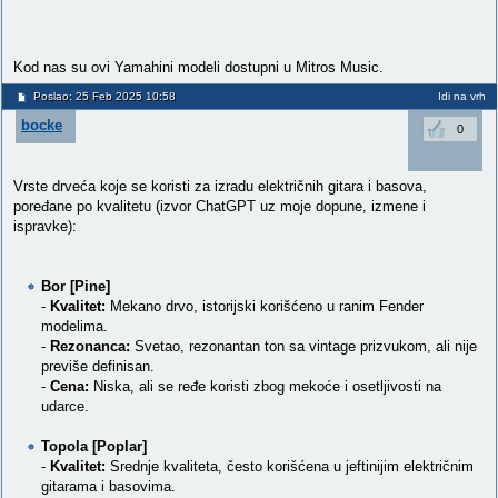
Kod nas su ovi Yamahini modeli dostupni u Mitros Music.
Poslao: 25 Feb 2025 10:58
Idi na vrh
bocke
0
Vrste drveća koje se koristi za izradu električnih gitara i basova,
poređane po kvalitetu (izvor ChatGPT uz moje dopune, izmene i
ispravke):
Bor [Pine]
-
Kvalitet:
Mekano drvo, istorijski korišćeno u ranim Fender
modelima.
-
Rezonanca:
Svetao, rezonantan ton sa vintage prizvukom, ali nije
previše definisan.
-
Cena:
Niska, ali se ređe koristi zbog mekoće i osetljivosti na
udarce.
Topola [Poplar]
-
Kvalitet:
Srednje kvaliteta, često korišćena u jeftinijim električnim
gitarama i basovima.