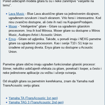
Pored uobičajnih modela gitara tu su i neke zanimljive "varijante na
temu".
Lava Music
- Blue Lava akustične gitare sa jedinstvenim dizajnom,
ugrađenom ozvukom i touch ekranom. Vrlo fensi i interesantno. Kod
nisu zvanično dostupne, ali ćete ih naći na KupujemProdajem.
Mooer
- "inteligentne" gitare - Gitare sa ugrađenim gitarskim
procesorom. Ima ih kod Mitrosa. Mooer gitare su dostupne u Mitros
Music, Audiopro Artist i Acoustic Union.
Enya
- Gitare od ugljenika. Takođe, u ponudi imaju i NEXG pametne
gitare sa ugrađenim procesorom. Kao i serije T10 i S1 koje su
izrađene od punog drveta. Enya gitare su dostupne u Acoustic
Union.
Pametne gitare obično imaju ugrađen funkcionalan gitarski procesor:
štimer, nekoliko uobičajenih efekata za gitare, ponekad i looper, a često i
neke jedinstvene aplikacije za vežbu i učenje sviranja.
Od skupljih gitara sa pametnim kerefekama, znam da Yamaha nudi
TransAcoustic seriju gitara:
Yamaha TA (TransAcoustic 1st gen)
Yamaha TAG 3 (TransAcoustic 2nd gen)