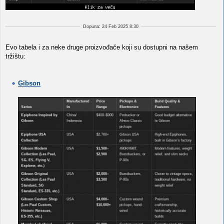
Dopuna: 24 Feb 2025 8:30
Evo tabela i za neke druge proizvođače koji su dostupni na našem
tržištu:
Gibson