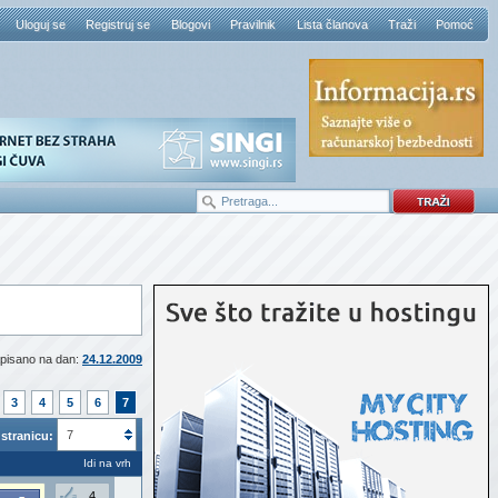
Uloguj se
Registruj se
Blogovi
Pravilnik
Lista članova
Traži
Pomoć
pisano na dan:
24.12.2009
3
4
5
6
7
7
stranicu:
Idi na vrh
4