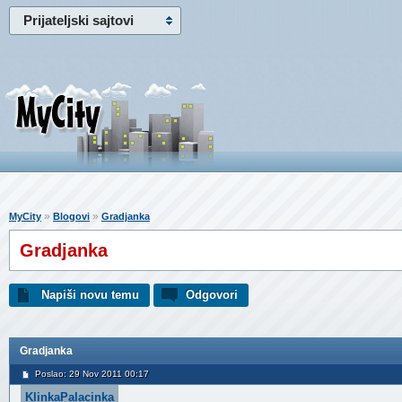
Prijateljski sajtovi
»
»
MyCity
Blogovi
Gradjanka
Gradjanka
Napiši novu temu
Odgovori
Gradjanka
Poslao: 29 Nov 2011 00:17
KlinkaPalacinka