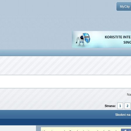
MyCity
Na
Strana:
1
2
Skokni na 