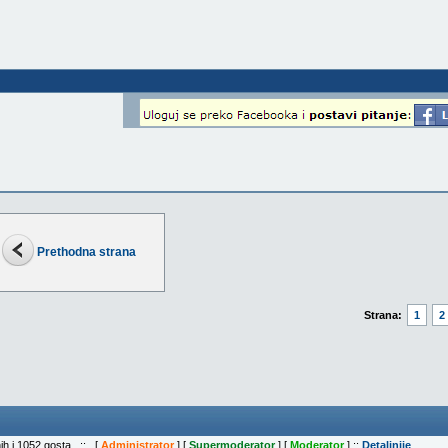
Prethodna strana
Strana:
1
2
nih i 1052 gosta :: [
Administrator
] [
Supermoderator
] [
Moderator
] ::
Detaljnije