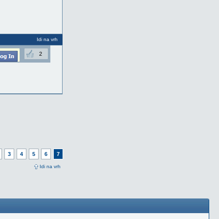
Idi na vrh
2
3
4
5
6
7
Idi na vrh