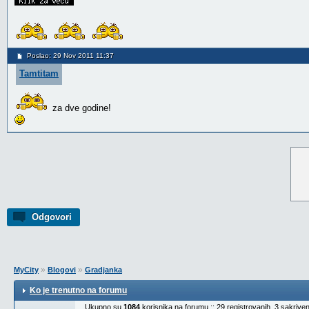
Poslao: 29 Nov 2011 11:37
Tamtitam
za dve godine!
Odgovori
»
»
MyCity
Blogovi
Gradjanka
Ko je trenutno na forumu
Ukupno su
1084
korisnika na forumu :: 29 registrovanih, 3 sakrive