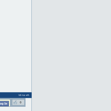
Idi na vrh
0