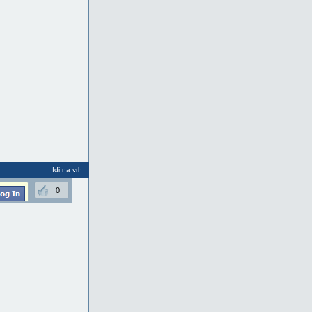
Idi na vrh
0