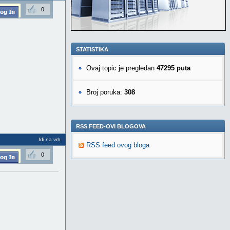
0
STATISTIKA
Ovaj topic je pregledan
47295 puta
Broj poruka:
308
RSS FEED-OVI BLOGOVA
Idi na vrh
RSS feed ovog bloga
0