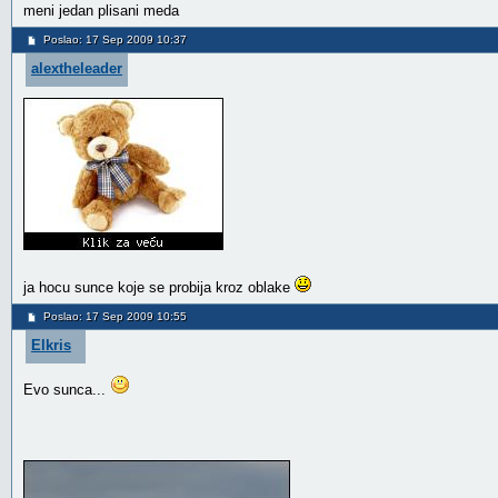
meni jedan plisani meda
Poslao: 17 Sep 2009 10:37
alextheleader
ja hocu sunce koje se probija kroz oblake
Poslao: 17 Sep 2009 10:55
Elkris
Evo sunca...