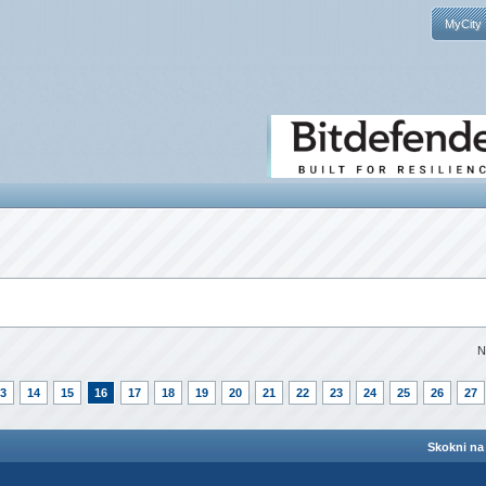
MyCity
N
3
14
15
16
17
18
19
20
21
22
23
24
25
26
27
Skokni na 