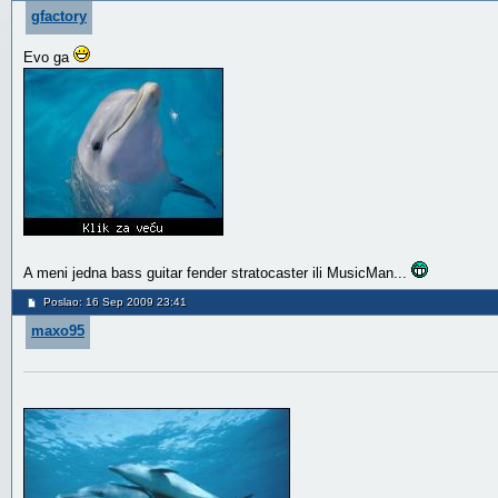
gfactory
Evo ga
A meni jedna bass guitar fender stratocaster ili MusicMan...
Poslao: 16 Sep 2009 23:41
maxo95