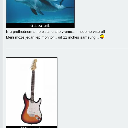
E u prethodnom smo pisali u isto vreme... i necemo vise off
Meni moze jedan lep monitor... od 22 inches samsung...