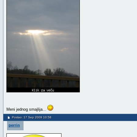
Meni jednog smajlija...
Poslao: 17 Sep 2009 10:58
perrin