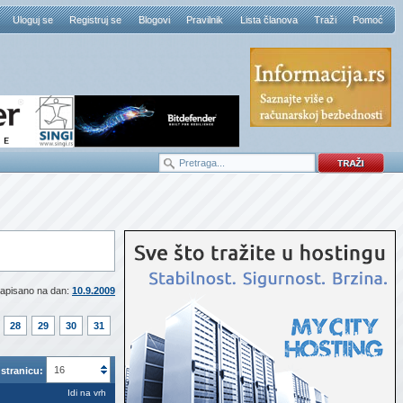
Uloguj se
Registruj se
Blogovi
Pravilnik
Lista članova
Traži
Pomoć
apisano na dan:
10.9.2009
28
29
30
31
16
stranicu:
Idi na vrh