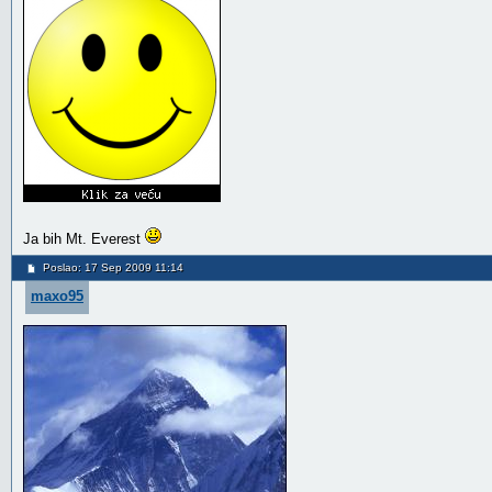
Ja bih Mt. Everest
Poslao: 17 Sep 2009 11:14
maxo95