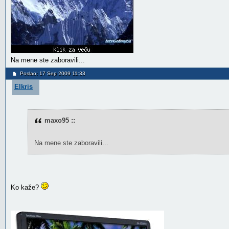
Na mene ste zaboravili...
Poslao: 17 Sep 2009 11:33
Elkris
maxo95 ::
Na mene ste zaboravili...
Ko kaže?