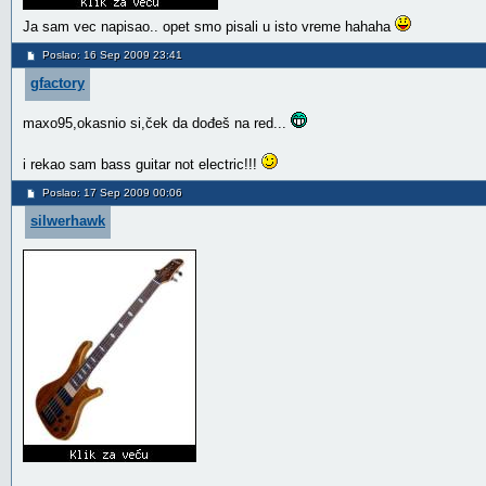
Ja sam vec napisao.. opet smo pisali u isto vreme hahaha
Poslao: 16 Sep 2009 23:41
gfactory
maxo95,okasnio si,ček da dođeš na red...
i rekao sam bass guitar not electric!!!
Poslao: 17 Sep 2009 00:06
silwerhawk