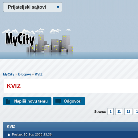
Prijateljski sajtovi
»
»
MyCity
Blogovi
KVIZ
KVIZ
Napiši novu temu
Odgovori
Strana:
1
11
12
1
KVIZ
Poslao: 16 Sep 2009 23:39