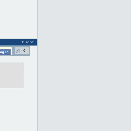
Idi na vrh
0