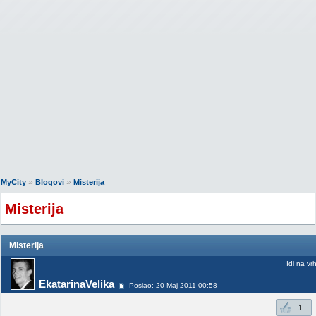
»
»
MyCity
Blogovi
Misterija
Misterija
Misterija
Idi na vr
EkatarinaVelika
Poslao: 20 Maj 2011 00:58
1