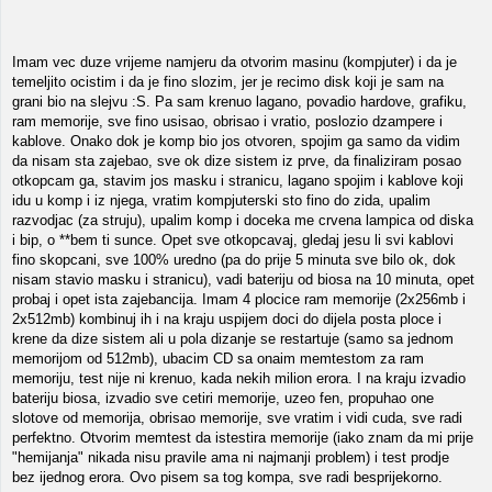
Imam vec duze vrijeme namjeru da otvorim masinu (kompjuter) i da je
temeljito ocistim i da je fino slozim, jer je recimo disk koji je sam na
grani bio na slejvu :S. Pa sam krenuo lagano, povadio hardove, grafiku,
ram memorije, sve fino usisao, obrisao i vratio, poslozio dzampere i
kablove. Onako dok je komp bio jos otvoren, spojim ga samo da vidim
da nisam sta zajebao, sve ok dize sistem iz prve, da finaliziram posao
otkopcam ga, stavim jos masku i stranicu, lagano spojim i kablove koji
idu u komp i iz njega, vratim kompjuterski sto fino do zida, upalim
razvodjac (za struju), upalim komp i doceka me crvena lampica od diska
i bip, o **bem ti sunce. Opet sve otkopcavaj, gledaj jesu li svi kablovi
fino skopcani, sve 100% uredno (pa do prije 5 minuta sve bilo ok, dok
nisam stavio masku i stranicu), vadi bateriju od biosa na 10 minuta, opet
probaj i opet ista zajebancija. Imam 4 plocice ram memorije (2x256mb i
2x512mb) kombinuj ih i na kraju uspijem doci do dijela posta ploce i
krene da dize sistem ali u pola dizanje se restartuje (samo sa jednom
memorijom od 512mb), ubacim CD sa onaim memtestom za ram
memoriju, test nije ni krenuo, kada nekih milion erora. I na kraju izvadio
bateriju biosa, izvadio sve cetiri memorije, uzeo fen, propuhao one
slotove od memorija, obrisao memorije, sve vratim i vidi cuda, sve radi
perfektno. Otvorim memtest da istestira memorije (iako znam da mi prije
"hemijanja" nikada nisu pravile ama ni najmanji problem) i test prodje
bez ijednog erora. Ovo pisem sa tog kompa, sve radi besprijekorno.