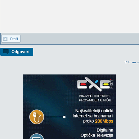
Profil
Odgovori
Idi na v