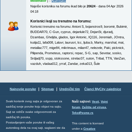
Moderator
] ::
Detaljnije
Najviše korisnika na forumu ikad bilo je
20624
- dana 04 Apr 2026
04:18
Korisnici koji su trenutno na forumu:
Korisnici trenutno na forumu:
Antoni S
,
bojanstros9
,
boromir
,
Bubimir
,
BUDDAR70
,
C-Gun
,
cyprus
,
dejanlule72
,
DejanSt
,
djuradj
,
Dzambas
,
Gheljda
,
glados
,
Igor Antonic
,
IQ116
,
Jeremiah
,
JOntra
,
kutija11
,
lafa008
,
Laluvr
,
laurusri
,
lcc
,
ljuba.b
,
Marky
,
marshal
,
mat
,
metallac777
,
mige84
,
mikrimaus
,
milan47
,
nelezele
,
Paki
,
picknick
,
Pilipenda
,
Prometeus
,
raptorsi
,
repac
,
S-G
,
sap
,
Sevetar
,
sosko
,
Srdjadj70
,
sspp
,
stokssone
,
strelac07
,
suton
,
Tribal
,
TTN
,
VanZan
,
vazduh
,
vladaa012
,
yrraf
,
Zandar
,
zeka013
,
Šule
|
|
Najnovije poruke
Sitemap
Urednički tim
Članci MyCity zajednice
,
Svaki korisnik ovog sajta je odgovoran za
Naši sajtovi:
Vesti
Vojni
sadržaj svoje poruke koju objavi na sajtu.
,
,
forum
Zaštita od virusa
Sajt se odriče svake odgovornosti za
TekstPesme.rs
sadržaj tih poruka.
Postavljanjem vaše poruke ili vašeg
This content is licensed
autorskog dela na ovaj sajt, saglasni ste da
under a
Creative