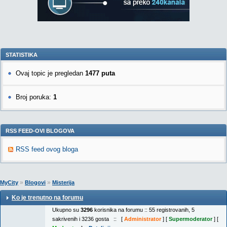
STATISTIKA
Ovaj topic je pregledan
1477 puta
Broj poruka:
1
RSS FEED-OVI BLOGOVA
RSS feed ovog bloga
»
»
MyCity
Blogovi
Misterija
Ko je trenutno na forumu
Ukupno su
3296
korisnika na forumu :: 55 registrovanih, 5
sakrivenih i 3236 gosta :: [
Administrator
] [
Supermoderator
] [