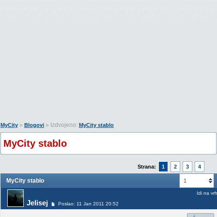
»
» Izdvojeno:
MyCity
Blogovi
MyCity stablo
MyCity stablo
Strana:
1
2
3
4
MyCity stablo
1
Idi na vr
Jelisej
Poslao: 11 Jan 2011 20:52