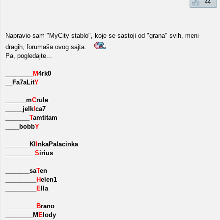
44
Napravio sam "MyCity stablo", koje se sastoji od "grana" svih, meni
dragih, forumaša ovog sajta.
Pa, pogledajte...
________
M
4rk0
__Fa7aLit
Y
______m
C
rule
_____jelk
I
ca7
_______
T
amtitam
____bobb
Y
_______Kl
I
nkaPalacinka
________
S
irius
_______sa
T
en
_________
H
elen1
_________
E
lla
_________
B
rano
________M
E
lody