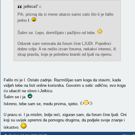
jelkica7 ::
Pih, priznaj da si mene ubacio samo zato što ti je falilo
jedno
I
.
Šalim se. Lepo, domišljato i pažljivo od tebe.
Oduvek sam verovala da forum čine LJUDI. Pojedinci
dobre volje. A ne nešto izvan foruma, nekakvi interesi, ili
skup pravila, koje je potrebno braniti od ljudi na njemu.
Falilo mi je I. Ostalo zadnje. Razmišljao sam koga da stavim, kada
vidjeh tebe na listi online korisnika. Govorim u sebi:
odlično, evo koga
ću ubaciti na slovo i-Jelkicu.
Šalim se i ja.
Iskreno, tebe sam se, među prvima, sjetio.
U pravu si. I ja mislim, bolje reći, siguran sam, da forum čine ljudi. Oni
koji su uvijek spremni da pomognu drugima, da podjele svoje znanje i
iskustvo.