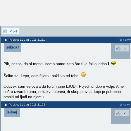
Profil
Poslao: 11 Jan 2011 21:11
Idi na vr
jelkica7
5
Pih, priznaj da si mene ubacio samo zato što ti je falilo jedno
I
.
Šalim se. Lepo, domišljato i pažljivo od tebe.
Oduvek sam verovala da forum čine LJUDI. Pojedinci dobre volje. A ne
nešto izvan foruma, nekakvi interesi, ili skup pravila, koje je potrebno
braniti od ljudi na njemu.
Poslao: 11 Jan 2011 21:22
Idi na vr
Jelisej
2