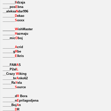
_______l
I
dzaja
____pos
E
bna
__aleksa
N
dar996
_______
D
ekao
_______
S
oxxx
_______
W
ishMaster
_______
H
azmaju
____mic
O
boj
_______
A
crid
______g
R
be
_______
E
lkris
____FAM
A
S
____P2al
L
__Crazy
W
iking
______br
A
nko62
_____Ra
Y
ela
_______
S
ource
_______d
R
Bora
_______n
E
prilagodjena
_____Boj
A
n
_______
D
R