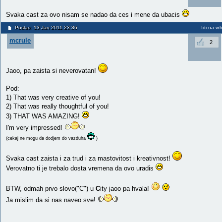
Svaka cast za ovo nisam se nadao da ces i mene da ubacis
Poslao: 13 Jan 2011 23:36
Idi na vr
mcrule
2
Jaoo, pa zaista si neverovatan!
Pod:
1) That was very creative of you!
2) That was really thoughtful of you!
3) THAT WAS AMAZING!
I'm very impressed!
(cekaj ne mogu da dodjem do vazduha
)
Svaka cast zaista i za trud i za mastovitost i kreativnost!
Verovatno ti je trebalo dosta vremena da ovo uradis
BTW, odmah prvo slovo("C") u
C
ity jaoo pa hvala!
Ja mislim da si nas naveo sve!