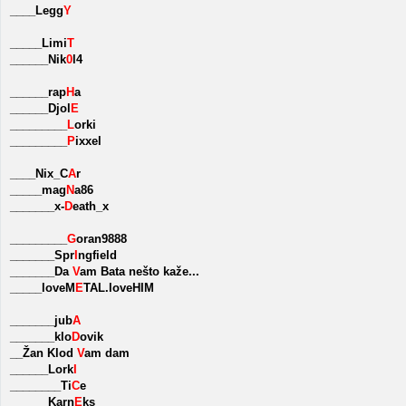
____Legg
Y
_____Limi
T
______Nik
0
l4
______rap
H
a
______Djol
E
_________
L
orki
_________
P
ixxel
____Nix_C
A
r
_____mag
N
a86
_______x-
D
eath_x
_________
G
oran9888
_______Spr
I
ngfield
_______Da
V
am Bata nešto kaže...
_____loveM
E
TAL.loveHIM
_______jub
A
_______klo
D
ovik
__Žan Klod
V
am dam
______Lork
I
________Ti
C
e
______Karn
E
ks