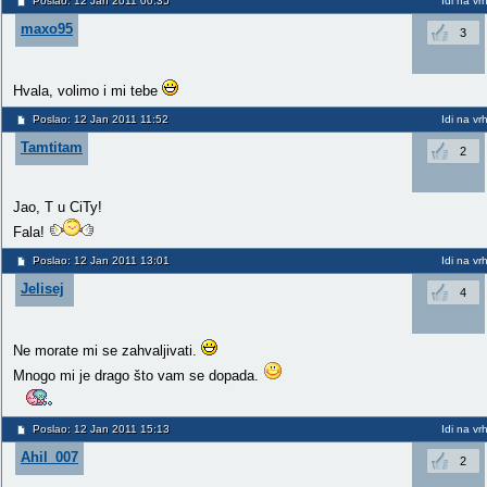
Poslao: 12 Jan 2011 00:35
Idi na vr
maxo95
3
Hvala, volimo i mi tebe
Poslao: 12 Jan 2011 11:52
Idi na vr
Tamtitam
2
Jao, T u CiTy!
Fala!
Poslao: 12 Jan 2011 13:01
Idi na vr
Jelisej
4
Ne morate mi se zahvaljivati.
Mnogo mi je drago što vam se dopada.
Poslao: 12 Jan 2011 15:13
Idi na vr
Ahil_007
2