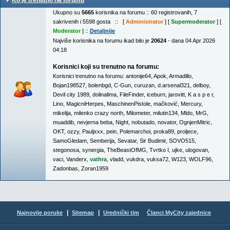
Ko je trenutno na forumu
Ukupno su
5665
korisnika na forumu :: 60 registrovanih, 7
sakrivenih i 5598 gosta :: [
Administrator
] [
Supermoderator
] [
Moderator
] ::
Detaljnije
Najviše korisnika na forumu ikad bilo je
20624
- dana 04 Apr 2026
04:18
Korisnici koji su trenutno na forumu:
Korisnici trenutno na forumu:
antonije64
,
Apok
,
Armadillo
,
Bojan198527
,
bolenbgd
,
C-Gun
,
curuzan
,
d.arsenal321
,
delboy
,
Devil city 1989
,
dolinalima
,
FileFinder
,
iceburn
,
jarovitt
,
K a s p e r
,
Lino
,
MagicniHerpes
,
MaschinenPistole
,
mačković
,
Mercury
,
mikelija
,
milenko crazy north
,
Milometer
,
milutin134
,
Mldo
,
MrG
,
muaddib
,
nevjerna beba
,
Night
,
nobutado
,
novator
,
OgnjenMitric
,
OKT
,
ozzy
,
Pauljxxx
,
pein
,
Polemarchoi
,
proka89
,
proljece
,
SamoGledam
,
Semberija
,
Sevatar
,
Sir Budimir
,
SOVO515
,
stegonosa
,
synergia
,
TheBeastOfMG
,
Tvrtko I
,
ujke
,
ulogovan
,
vaci
,
Vanderx
,
vathra
,
vladd
,
vukdra
,
vuksa72
,
W123
,
WOLF96
,
Zadonbas
,
Zoran1959
|
|
Najnovije poruke
Sitemap
Urednički tim
Članci MyCity zajednice