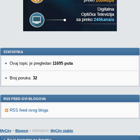
STATISTIKA
Ovaj topic je pregledan
11695 puta
Broj poruka:
32
RSS FEED-OVI BLOGOVA
RSS feed ovog bloga
»
» Izdvojeno:
MyCity
Blogovi
MyCity stablo