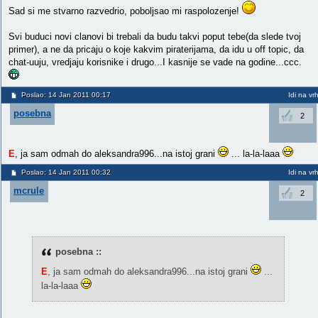
Sad si me stvarno razvedrio, poboljsao mi raspolozenje!
Svi buduci novi clanovi bi trebali da budu takvi poput tebe(da slede tvoj
primer), a ne da pricaju o koje kakvim piraterijama, da idu u off topic, da
chat-uuju, vredjaju korisnike i drugo...I kasnije se vade na godine...ccc.
Poslao: 14 Jan 2011 00:17
Idi na vr
posebna
2
E
, ja sam odmah do aleksandra996...na istoj grani
... la-la-laaa
Poslao: 14 Jan 2011 00:32
Idi na vr
mcrule
2
posebna ::
E
, ja sam odmah do aleksandra996...na istoj grani
...
la-la-laaa