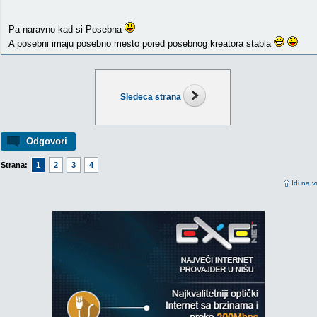
Pa naravno kad si Posebna
A posebni imaju posebno mesto pored posebnog kreatora stabla
Sledeca strana
Odgovori
Strana:
1
2
3
4
Idi na v