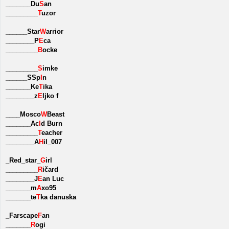
_______Du
S
an
_________
T
uzor
______Star
W
arrior
________P
E
ca
_________
B
ocke
_________
S
imke
______SSp
I
n
_______Ke
T
ika
________z
E
ljko f
____Mosco
W
Beast
_______Ac
I
d Burn
_________
T
eacher
________A
H
il_007
_Red_star_
G
irl
_________
R
ičard
________J
E
an Luc
_______m
A
xo95
_______te
T
ka danuska
_Farscape
F
an
_______
R
ogi