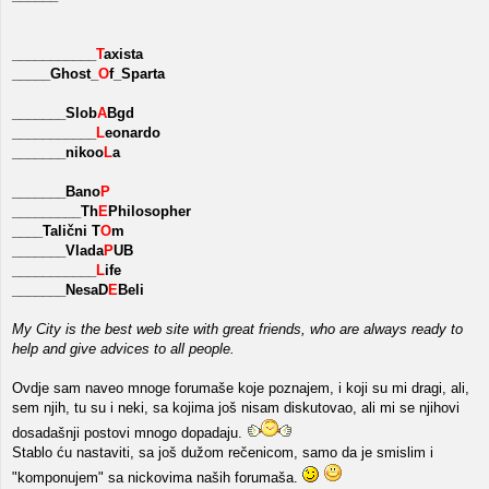
___________
T
axista
_____Ghost_
O
f_Sparta
_______Slob
A
Bgd
___________
L
eonardo
_______nikoo
L
a
_______Bano
P
_________Th
E
Philosopher
____Talični T
O
m
_______Vlada
P
UB
___________
L
ife
_______NesaD
E
Beli
My City is the best web site with great friends, who are always ready to
help and give advices to all people.
Ovdje sam naveo mnoge forumaše koje poznajem, i koji su mi dragi, ali,
sem njih, tu su i neki, sa kojima još nisam diskutovao, ali mi se njihovi
dosadašnji postovi mnogo dopadaju.
Stablo ću nastaviti, sa još dužom rečenicom, samo da je smislim i
"komponujem" sa nickovima naših forumaša.