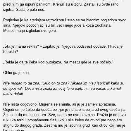
pred njim ga ispuni panikom. Krenuli su u zoru. Zastali su ovde rano
izjutra. Sada je pala noć.
Pogledao je ka srednjem retrovizoru i sreo se sa hladnim pogledom svog
sina. Njegovi podočnjaci su bili veći nego juče a koža žućkasta.
Mesecima je izgledao sve gore.
„Šta je mama rekla?“ – zapitao je. Njegova podsvest dodade: I kada je
to rekla?
„Rekla je da te čeka kod putokaza. Na mestu gde je sve počelo.“
Oblio ga je znoj.
Nije mogao to da zna. Kako on to zna? Nikada im nisu ispričali kako su
se upoznali. Deca nisu znala za ovaj luna park, niti za vašar, a kamoli
takav detalj.
Nije ništa odgovorio. Migrena se smirila, ali ju je zamenilapraznina.
Odjednom je želeo da oseća bol, jer je i ona bila bolja od ovog osećanja.
Želeo je da mu ispuni um. Sve, samo ne ovo praznina. Pružio je drhtavu
ruku ka torbi i pronašaoonu flašu koju nije želeo da otvori pre nego što
stignu do drugog grada. Žestina mu je ispunila grudi kao otrov koji mu je
bio potreban.