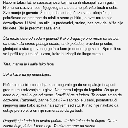
Naporni talasi lažne saosećajnosti kojima su ih obasipali su in gušili.
Njemu su izazivali bes. Njegovog sina su samo još više terali u sebe.
Sve manje je govorio. Želeo je da se isključi iz sveta, očajnički je
pokušavao da prestane da misli o svom gubitku, a svet mu to nije
dozvoljavao. U školi, na ulici, u prodavnici, stalno, bez prekida. Više nije
bio dete. Bio je predmet sažaljenja.
Šta može dete od sedam godina? Kako drugačije ono može da se bori
sa ovim? Da nismo pobegli odatle, on bi poludeo,
pravdao je sebe,
gledajući u starog crvenog golfa u kom je sedeo njegov sin. Spremili su
se i pošli tog jutra još u zoru, kako bi izbegli da ikoga sretnu.
Tata, mama je i dalje jako lepa.
Seka kaže da joj nedostaješ.
Reči koje su bile poslednja kap i pogurale ga da se spakuje i napusti
grad su mu odzvanjale u glavi. Ne smem i njega da izgubim.
Da ga je
neko čuo, uzeli bi ga od mene. Stavili bi ga u ludaru. To nisam smeo da
dozvolim. Razumeš, zar ne ljubavi?
– zapitao je u sebi, posmatrajući
njegovog sina kako spava na zadnjem sedištu. Klinac nije navikao da
ustaje pre zore, a on nije nameravao da ga budi.
Drugačije je kada ti ja ovako pričam. Ja bih želeo da te čujem. On te
zaista čuje, dušo. I tebe i nju. To niko ne sme da sazna.