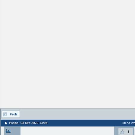
Profil
Poslao: 03 Dec 2023 13:06
Idi na vr
Lu
1