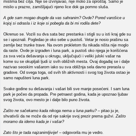
mislima bez cilja. Nije se izvinjavao, nije molio za oproštaj. Samo je
mislio u prazno, zamišljajući njeno lice dok ga pomno sluša.
A gde sam mogao drugde da vas sahranim? Ovde? Pored varošice u
kojoj si odrasla i iz koje si pobegla da bi mi rodila dete?
Okrenuo se. Vozili su dva sata bez prestanka i stigli su u isti kraj gde su
se i upoznali. Pogledao je oko sebe u pustoš. Vetar je nosio prašinu sa
zemlje bez trunke trave. Na ovom prokletom tlu nikada ništa nije moglo
da raste. Ovde je izgrađen i luna park, a pustoš oko njega je korišćena
za sva veća dešavanja u okrugu, uključujući i veliki julski vašar na
kome su se okupljali ljudi iz svih obližnih mesta. Ovaj događaj se i dalje
nazivao seoskim vašarom iako su sva obližnja sela davno prerasla u
gradove. Od svega toga, od svih tih aktivnosti i svog tog života ostao je
samo napušteni luna park.
Svake godine su dešavanja i vašari bili sve manje posećeni. I sam luna
park je počeo da propada. Pre petnaest godina, kada je upoznao ljubav
svog života, ovo mesto je i dalje bilo puno života.
Zašto ne sačekamo kada nikoga nema u luna parku?
– pitao ju je,
shvativši da ne može da od nje sakrije svoj prezir prema gužvi.
Zašto
moramo da idemo kada je i vašar?
Zato što je tada najzanimljivije!
– odgovorila mu je vedro.