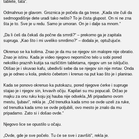
tablete, tata“.
Odmahnuo je glavom. Groznica je počela da ga trese. „Kada ste čuli da
sedmogodišnje dete uradi tako nešto? To je čista glupost. On ni ne zna
šta je to. Sve je u redu. Samo je umoran. On je i dalje sa mnom.“
„Da li ćeš da čekaš da počne da smrdi?“ – prekorno ga je zapitala
supruga. „Kao što i mi uveliko smrdimo?“ – dodala je, optužujuće.
Okrenuo se ka kolima. Znao je da mu se njegov sin malopre nije obratio.
Znao je istinu. Kada je video njegovo nepomično telo u sobi pored
nekoliko praznih kutija sa različitim tabletama, njegov um se isključio.
Otišao je i skuvao kafu, ubedivši sebe da se njegov sin nije mrtav. Onda
ga je odneo u kola, prekrio ćebetom i krenuo na put kao što je i planirao.
Kada se ponovo okrenuo ka putokazu, pored njegove ćerke i supruge
stajao je i njegov sin, krvavih očiju. Kapilari su mu popucali. Držao je
majku za onu ruku koju joj hauba nije odsekla.„Mi pripadamo ovom
mestu, ljubavi“, rekla je. „Od trenutka kada smo se ovde uzeli za ruke,
od trenutka kada smo se ovde poljubili, ovo mesto je znalo da mu
pripadamo. Zato si i došao ovde.“
Njegovo lice se opustilo u očaju.
„Ovde, gde je sve počelo. Tu će se sve i završiti“, rekla je.