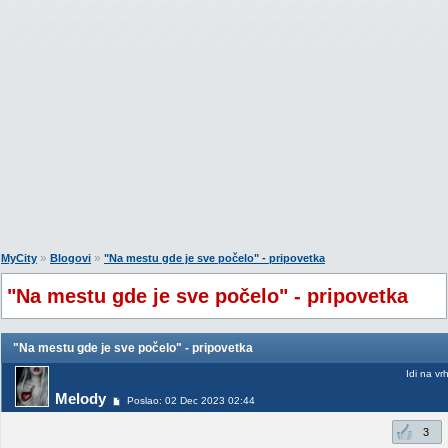
»
»
MyCity
Blogovi
"Na mestu gde je sve počelo" - pripovetka
"Na mestu gde je sve počelo" - pripovetka
"Na mestu gde je sve počelo" - pripovetka
Idi na vr
Melody
Poslao: 02 Dec 2023 02:44
3