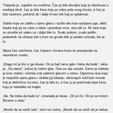
Treperila je, zajedno sa svetlima. Čas je bila devojka koju je obožavao u
srednjoj školi, čas je bila žena koju je voleo pola svog života, a čas je
bila rasečeni, polutruli ali i dalje krvavi leš koji je oplakivao.
Staklo koje se zabilo u njenu glavu i razlilo oko kao razbijeno jaje, delić
haube koji joj se zario u rebra i presekao srce, nisu bili tu. Ali rane koje
su otvorile pri udaru su i dalje bile tu. Svaki prelom, svaki podliv,
podsetnik na užasan bol u kom se grcala dok je polako umirala, bio je
tu.
Njena čas savršena, čas čupava i krvava kosa se presijavala na
neonskom svetlu.
„Drago mi je što si ga doveo. On je baš tamo gde i treba da bude“, rekla
je. „Sa nama“, začuo je ćerkin glas. Ona se nije vezala. Samo je izletela
je kroz staklo i slomila vrat udarivši glavom u stenu. Ogromna rana koja
je rasporila njenu glavu i ulubila joj lobanju, otkrivajući ružičasti mozak
koji je delimično iscureo, čas je bila tu, a čas ju je prekrivala lepa kosa
koju je nasledila od majke.
„Ne. Ne treba da bude tu“, iznenada je rekao. „On je živ. On je sa mnom.
Bićemo u redu.“
„Moraš da se setiš tata“, reče mu ćerka. „Moraš da se setiš da je našao