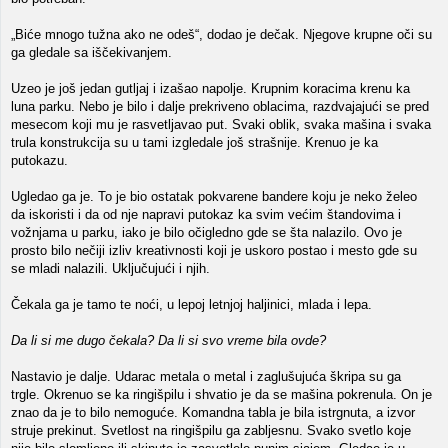
„Biće mnogo tužna ako ne odeš“, dodao je dečak. Njegove krupne oči su
ga gledale sa iščekivanjem.
Uzeo je još jedan gutljaj i izašao napolje. Krupnim koracima krenu ka
luna parku. Nebo je bilo i dalje prekriveno oblacima, razdvajajući se pred
mesecom koji mu je rasvetljavao put. Svaki oblik, svaka mašina i svaka
trula konstrukcija su u tami izgledale još strašnije. Krenuo je ka
putokazu.
Ugledao ga je. To je bio ostatak pokvarene bandere koju je neko želeo
da iskoristi i da od nje napravi putokaz ka svim većim štandovima i
vožnjama u parku, iako je bilo očigledno gde se šta nalazilo. Ovo je
prosto bilo nečiji izliv kreativnosti koji je uskoro postao i mesto gde su
se mladi nalazili. Uključujući i njih.
Čekala ga je tamo te noći, u lepoj letnjoj haljinici, mlada i lepa.
Da li si me dugo čekala? Da li si svo vreme bila ovde?
Nastavio je dalje. Udarac metala o metal i zaglušujuća škripa su ga
trgle. Okrenuo se ka ringišpilu i shvatio je da se mašina pokrenula. On je
znao da je to bilo nemoguće. Komandna tabla je bila istrgnuta, a izvor
struje prekinut. Svetlost na ringišpilu ga zabljesnu. Svako svetlo koje