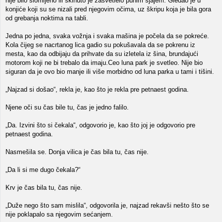
nije bilo slomljeno ili skinuto je zasvetlelo punim sjajem. Gledao je u
konjiće koji su se nizali pred njegovim očima, uz škripu koja je bila gora
od grebanja noktima na tabli.
Jedna po jedna, svaka vožnja i svaka mašina je počela da se pokreće.
Kola čijeg se nacrtanog lica gadio su pokušavala da se pokrenu iz
mesta, kao da odbijaju da prihvate da su izletela iz šina, brundajući
motorom koji ne bi trebalo da imaju.Ceo luna park je svetleo. Nije bio
siguran da je ovo bio manje ili više morbidno od luna parka u tami i tišini.
„Najzad si došao“, rekla je, kao što je rekla pre petnaest godina.
Njene oči su čas bile tu, čas je jedno falilo.
„Da. Izvini što si čekala“, odgovorio je, kao što joj je odgovorio pre
petnaest godina.
Nasmešila se. Donja vilica je čas bila tu, čas nije.
„Da li si me dugo čekala?“
Krv je čas bila tu, čas nije.
„Duže nego što sam mislila“, odgovorila je, najzad rekavši nešto što se
nije poklapalo sa njegovim sećanjem.