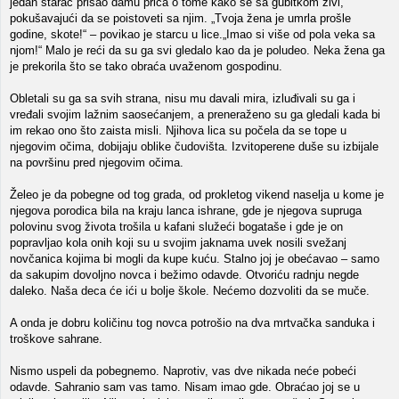
jedan starac prišao damu priča o tome kako se sa gubitkom živi,
pokušavajući da se poistoveti sa njim. „Tvoja žena je umrla prošle
godine, skote!“ – povikao je starcu u lice.„Imao si više od pola veka sa
njom!“ Malo je reći da su ga svi gledalo kao da je poludeo. Neka žena ga
je prekorila što se tako obraća uvaženom gospodinu.
Obletali su ga sa svih strana, nisu mu davali mira, izluđivali su ga i
vređali svojim lažnim saosećanjem, a preneraženo su ga gledali kada bi
im rekao ono što zaista misli. Njihova lica su počela da se tope u
njegovim očima, dobijaju oblike čudovišta. Izvitoperene duše su izbijale
na površinu pred njegovim očima.
Želeo je da pobegne od tog grada, od prokletog vikend naselja u kome je
njegova porodica bila na kraju lanca ishrane, gde je njegova supruga
polovinu svog života trošila u kafani služeći bogataše i gde je on
popravljao kola onih koji su u svojim jaknama uvek nosili svežanj
novčanica kojima bi mogli da kupe kuću. Stalno joj je obećavao – samo
da sakupim dovoljno novca i bežimo odavde. Otvoriću radnju negde
daleko. Naša deca će ići u bolje škole. Nećemo dozvoliti da se muče.
A onda je dobru količinu tog novca potrošio na dva mrtvačka sanduka i
troškove sahrane.
Nismo uspeli da pobegnemo. Naprotiv, vas dve nikada neće pobeći
odavde. Sahranio sam vas tamo. Nisam imao gde. Obraćao joj se u