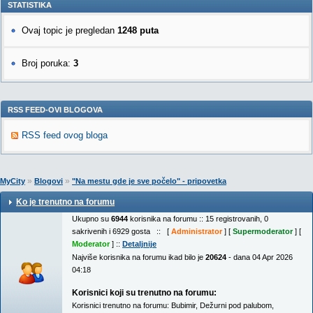
STATISTIKA
Ovaj topic je pregledan
1248 puta
Broj poruka:
3
RSS FEED-OVI BLOGOVA
RSS feed ovog bloga
»
»
MyCity
Blogovi
"Na mestu gde je sve počelo" - pripovetka
Ko je trenutno na forumu
Ukupno su
6944
korisnika na forumu :: 15 registrovanih, 0
sakrivenih i 6929 gosta :: [
Administrator
] [
Supermoderator
] [
Moderator
] ::
Detaljnije
Najviše korisnika na forumu ikad bilo je
20624
- dana 04 Apr 2026
04:18
Korisnici koji su trenutno na forumu:
Korisnici trenutno na forumu:
Bubimir
,
Dežurni pod palubom
,