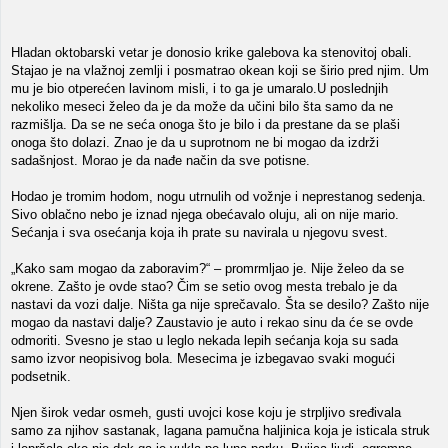
Hladan oktobarski vetar je donosio krike galebova ka stenovitoj obali.
Stajao je na vlažnoj zemlji i posmatrao okean koji se širio pred njim. Um
mu je bio otperećen lavinom misli, i to ga je umaralo.U poslednjih
nekoliko meseci želeo da je da može da učini bilo šta samo da ne
razmišlja. Da se ne seća onoga što je bilo i da prestane da se plaši
onoga što dolazi. Znao je da u suprotnom ne bi mogao da izdrži
sadašnjost. Morao je da nađe način da sve potisne.
Hodao je tromim hodom, nogu utrnulih od vožnje i neprestanog sedenja.
Sivo oblačno nebo je iznad njega obećavalo oluju, ali on nije mario.
Sećanja i sva osećanja koja ih prate su navirala u njegovu svest.
„Kako sam mogao da zaboravim?“ – promrmljao je. Nije želeo da se
okrene. Zašto je ovde stao? Čim se setio ovog mesta trebalo je da
nastavi da vozi dalje. Ništa ga nije sprečavalo. Šta se desilo? Zašto nije
mogao da nastavi dalje? Zaustavio je auto i rekao sinu da će se ovde
odmoriti. Svesno je stao u leglo nekada lepih sećanja koja su sada
samo izvor neopisivog bola. Mesecima je izbegavao svaki mogući
podsetnik.
Njen širok vedar osmeh, gusti uvojci kose koju je strpljivo sređivala
samo za njihov sastanak, lagana pamučna haljinica koja je isticala struk