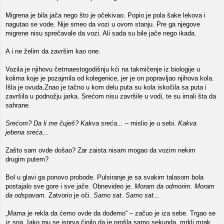
Migrena je bila jača nego što je očekivao. Popio je pola šake lekova i
nagutao se vode. Nije smeo da vozi u ovom stanju. Pre ga njegove
migrene nisu sprečavale da vozi. Ali sada su bile jače nego ikada.
A i ne želim da završim kao one.
Vozila je njihovu četrnaestogodišnju kći na takmičenje iz biologije u
kolima koje je pozajmila od kolegenice, jer je on popravljao njihova kola.
Išla je ovuda.Znao je tačno u kom delu puta su kola iskočila sa puta i
završila u podnožju jarka. Srećom nisu završile u vodi, te su imali šta da
sahrane.
Srećom? Da li me čuješ? Kakva sreća...
– mislio je u sebi.
Kakva
jebena sreća...
Zašto sam ovde došao? Zar zaista nisam mogao da vozim nekim
drugim putem?
Bol u glavi ga ponovo probode. Pulsiranje je sa svakim talasom bola
postajalo sve gore i sve jače. Obnevideo je.
Moram da odmorim. Moram
da odspavam.
Zatvorio je oči.
Samo sat. Samo sat...
„Mama je rekla da ćemo ovde da dođemo“ – začuo je iza sebe. Trgao se
iz sna. Iako mu se isprva činilo da je prošla samo sekunda, mrkli mrak