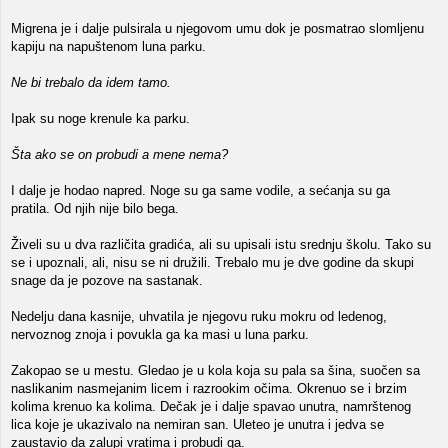
Migrena je i dalje pulsirala u njegovom umu dok je posmatrao slomljenu
kapiju na napuštenom luna parku.
Ne bi trebalo da idem tamo.
Ipak su noge krenule ka parku.
Šta ako se on probudi a mene nema?
I dalje je hodao napred. Noge su ga same vodile, a sećanja su ga
pratila. Od njih nije bilo bega.
Živeli su u dva različita gradića, ali su upisali istu srednju školu. Tako su
se i upoznali, ali, nisu se ni družili. Trebalo mu je dve godine da skupi
snage da je pozove na sastanak.
Nedelju dana kasnije, uhvatila je njegovu ruku mokru od ledenog,
nervoznog znoja i povukla ga ka masi u luna parku.
Zakopao se u mestu. Gledao je u kola koja su pala sa šina, suočen sa
naslikanim nasmejanim licem i razrookim očima. Okrenuo se i brzim
kolima krenuo ka kolima. Dečak je i dalje spavao unutra, namrštenog
lica koje je ukazivalo na nemiran san. Uleteo je unutra i jedva se
zaustavio da zalupi vratima i probudi ga.