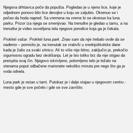
Njegova drhtavica poče da popušta. Pogledao je u njeno lice, koje je
odjednom ponovo bilo lice devojke u koju se zaljubio. Okrenuo se i
počeo da hoda napred. Sa vremena na vreme bi se okrenuo ka luna
parku. Prizor iza njega se smenjivao. Na trenutke je gledao u tamu, a na
trenutke je video osvetljena tela njegove porodice koja ga je čekala.
Prokleti vašar. Prokleti luna park. Znao sam da nije trebalo ovde da se
nađemo
– pomislio je, na trenutak se vrativši u srednjoškolske dane
kada je žalio za svaki sitnicu. Ali to više nije bitno, zaključio je, prekočio
sigurnosnu ogradu bez okolišanja. Let je bio toliko brz da nije stigao da
preispita ovaj čin. Njegovo iskrivljeno, polomljeno telo je ležalo na
stenama poput odbačene marionete nekoliko minuta pre nego što ga je
voda odnela.
Luna park je ostao u tami. Putokaz je i dalje stajao u njegovom centru -
mesto gde je sve počelo i gde se sve završilo.