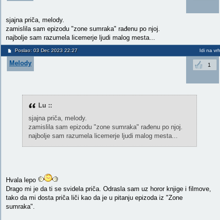
sjajna priča, melody.
zamislila sam epizodu "zone sumraka" rađenu po njoj.
najbolje sam razumela licemerje ljudi malog mesta...
Poslao: 03 Dec 2023 22:27
Idi na vr
Melody
1
Lu ::
sjajna priča, melody.
zamislila sam epizodu "zone sumraka" rađenu po njoj.
najbolje sam razumela licemerje ljudi malog mesta...
Hvala lepo
Drago mi je da ti se svidela priča. Odrasla sam uz horor knjige i filmove,
tako da mi dosta priča liči kao da je u pitanju epizoda iz "Zone
sumraka".