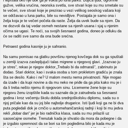
i lepršala oko nje dok ga je vukla po luna parku. Bujica ljudi, ogromne
gužve, velika vrućina, neonska svetla, sve stvari koje su mu smetale su
te večeri, sve stvari koje je prezirao u vezi velikog seoskog vašara koji
se održavao u luna parku, bile su nevidljive. Postajala je samo ona i
želja koja je te večeri počela da raste. Želja da uvek bude sa njom. Da
ne dozvoli da taj vedar osmeh nestane sa njenih usana i sjaj u njenim
očima se ugasi. Te noći, sa svojih šesnaest godina, doneo je odluku da
će se raditi sve samo da ona bude srećna.
Petnaest godina kasnije ju je sahranio.
Na samu pomisao na glatku površinu njenog kovčega dok su ga spuštali
u zemlji izazva zaslepljujući talas migrene u njegovoj glavi. „Izazvao ju
je stres“, rekao je njegov doktor.„Trebalo bi da odmaraš“, zabrinuto je
dodao. Stari doktor, kao i svaka osoba u tom prokletom gradiću je znala
šta se desilo. Kako i ne? U malom mestu nema privatnosti. Nije mogao
da izađe i da kupi novine a da mu neko ne priđe da ga pita kako mu je i
da li treba nešto njemu ili njegovom sinu. Licemerne žene koje su
njegovu ženu izopštile kada su saznale da je zatrudnela sa šesnaest
godina i kroz večernju školu dobila srednjoškolsku diplomu, sada su o
njoj pričale kao da su joj bile najbolje drugarice. Isti ljudi koji ga ne bi dva
puta pogledali dok je crnčio u automehaničarskoj radnji i koji bi mu jedva
rekli „dobar dan“ jer je bio radnička klasa, sada su mu prilazili uz
saosećajne osmehe. Trenutak kada je shvatio da mora da pobegne i da
je izgubio spremnost da se bori sa tim pogledima bilo je kada mu je