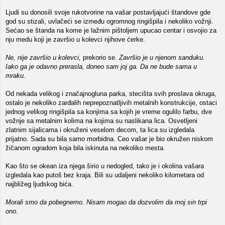
Ljudi su donosili svoje rukotvorine na vašar postavljajući štandove gde
god su stizali, uvlačeći se između ogromnog ringišpila i nekoliko vožnji.
Sećao se štanda na kome je lažnim pištoljem upucao centar i osvojio za
nju medu koji je završio u kolevci njihove ćerke.
Ne, nije završio u kolevci,
prekorio se.
Završio je u njenom sanduku.
Iako ga je odavno prerasla, doneo sam joj ga. Da ne bude sama u
mraku.
Od nekada velikog i značajnogluna parka, stecišta svih proslava okruga,
ostalo je nekoliko zarđalih neprepoznatljivih metalnih konstrukcije, ostaci
jednog velikog ringišpila sa konjima sa kojih je vreme ogulilo farbu, dve
vožnje sa metalnim kolima na kojima su naslikana lica. Osvetljeni
zlatnim sijalicama i okruženi veselom decom, ta lica su izgledala
prijatno. Sada su bila samo morbidna. Ceo vašar je bio okružen niskom
žičanom ogradom koja bila iskinuta na nekoliko mesta.
Kao što se okean iza njega širio u nedogled, tako je i okolina vašara
izgledala kao putoš bez kraja. Bili su udaljeni nekoliko kilometara od
najbližeg ljudskog bića.
Morali smo da pobegnemo. Nisam mogao da dozvolim da moj sin trpi
ono.