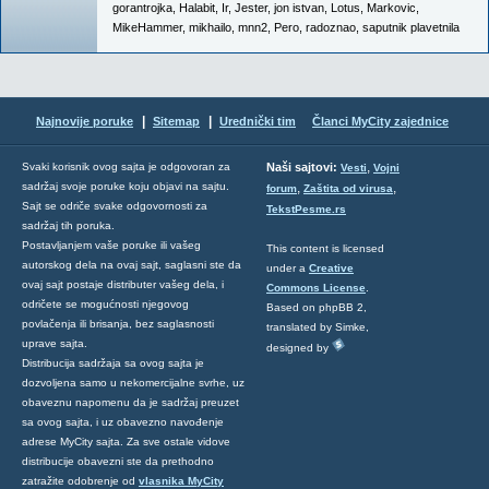
gorantrojka
,
Halabit
,
Ir
,
Jester
,
jon istvan
,
Lotus
,
Markovic
,
MikeHammer
,
mikhailo
,
mnn2
,
Pero
,
radoznao
,
saputnik plavetnila
|
|
Najnovije poruke
Sitemap
Urednički tim
Članci MyCity zajednice
,
Svaki korisnik ovog sajta je odgovoran za
Naši sajtovi:
Vesti
Vojni
sadržaj svoje poruke koju objavi na sajtu.
,
,
forum
Zaštita od virusa
Sajt se odriče svake odgovornosti za
TekstPesme.rs
sadržaj tih poruka.
Postavljanjem vaše poruke ili vašeg
This content is licensed
autorskog dela na ovaj sajt, saglasni ste da
under a
Creative
ovaj sajt postaje distributer vašeg dela, i
Commons License
.
odričete se mogućnosti njegovog
Based on phpBB 2,
povlačenja ili brisanja, bez saglasnosti
translated by Simke,
uprave sajta.
designed by
Distribucija sadržaja sa ovog sajta je
dozvoljena samo u nekomercijalne svrhe, uz
obaveznu napomenu da je sadržaj preuzet
sa ovog sajta, i uz obavezno navođenje
adrese MyCity sajta. Za sve ostale vidove
distribucije obavezni ste da prethodno
zatražite odobrenje od
vlasnika MyCity