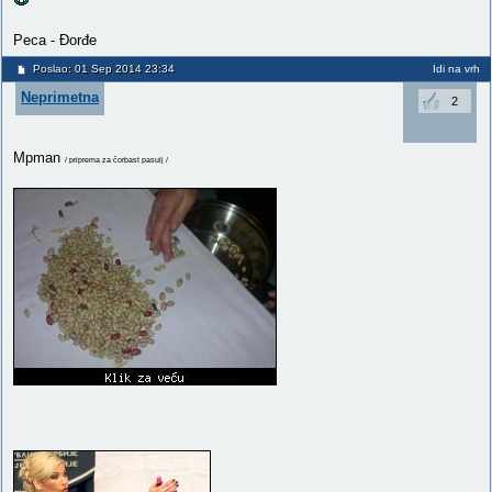
Peca - Đorđe
Poslao: 01 Sep 2014 23:34
Idi na vrh
Neprimetna
2
Mpman
/ priprema za čorbast pasulj /