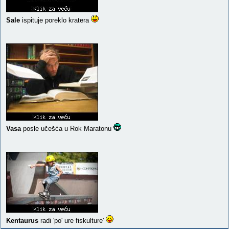
Sale
ispituje poreklo kratera
Vasa
posle učešća u Rok Maratonu
Kentaurus
radi 'po' ure fiskulture'