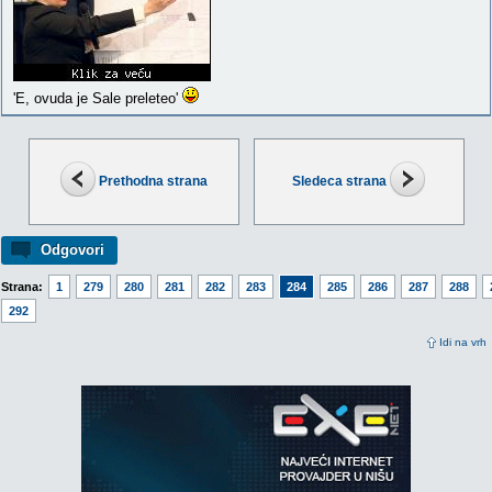
'E, ovuda je Sale preleteo'
Prethodna strana
Sledeca strana
Odgovori
Strana:
1
279
280
281
282
283
284
285
286
287
288
292
Idi na vrh