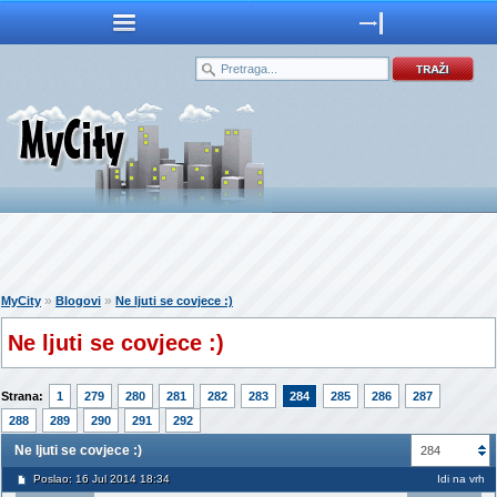
»
»
MyCity
Blogovi
Ne ljuti se covjece :)
Ne ljuti se covjece :)
Strana:
1
279
280
281
282
283
284
285
286
287
288
289
290
291
292
Ne ljuti se covjece :)
284
Poslao: 16 Jul 2014 18:34
Idi na vrh