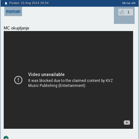
Poslao: 21 Avg 2014 16:54
Idi na vrh
mpman
1
MC okupljanje