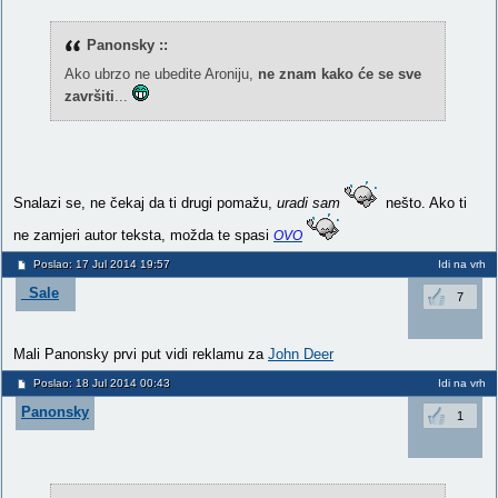
Panonsky ::
Ako ubrzo ne ubedite Aroniju,
ne znam kako će se sve
završiti
...
Snalazi se, ne čekaj da ti drugi pomažu,
uradi sam
nešto. Ako ti
ne zamjeri autor teksta, možda te spasi
OVO
Poslao: 17 Jul 2014 19:57
Idi na vrh
_Sale
7
Mali Panonsky prvi put vidi reklamu za
John Deer
Poslao: 18 Jul 2014 00:43
Idi na vrh
Panonsky
1