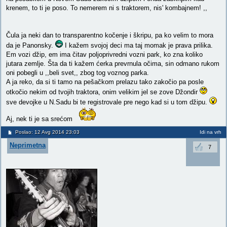
krenem, to ti je poso. To nemerem ni s traktorem, nis' kombajnem! ,,
Čula ja neki dan to transparentno kočenje i škripu, pa ko velim to mora
da je Panonsky.
I kažem svojoj deci ma taj momak je prava prilika.
Em vozi džip, em ima čitav poljoprivredni vozni park, ko zna koliko
jutara zemlje. Šta da ti kažem ćerka prevrnula očima, sin odmano rukom
oni pobegli u ,,beli svet,, zbog tog voznog parka.
A ja reko, da si ti tamo na pešačkom prelazu tako zakočio pa posle
otkočio nekim od tvojih traktora, onim velikim jel se zove Džondir
sve devojke u N.Sadu bi te registrovale pre nego kad si u tom džipu.
Aj, nek ti je sa srećom
Poslao: 12 Avg 2014 23:03
Idi na vrh
Neprimetna
7