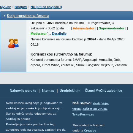
»
»
MyCity
Blogovi
Ne ljuti se covjece :)
Ko je trenutno na forumu
Ukupno su
3076
korisnika na forumu :: 11 registrovanih, 3
sakrivenih i 3062 gosta :: [
Administrator
] [
Supermoderator
] [
Moderator
] ::
Detaljnije
Najviše korisnika na forumu ikad bilo je
20624
- dana 04 Apr 2026
04:18
Korisnici koji su trenutno na forumu:
Korisnici trenutno na forumu:
1MAP
,
Alogosapir
,
Armadillo
,
Dobi
,
drpera
,
Great White
,
knutveliki
,
Shilok
,
Slingshot
,
veljko82
,
Zastava
|
|
Najnovije poruke
Sitemap
Urednički tim
Članci MyCity zajednice
,
Svaki korisnik ovog sajta je odgovoran za
Naši sajtovi:
Vesti
Vojni
sadržaj svoje poruke koju objavi na sajtu.
,
,
forum
Zaštita od virusa
Sajt se odriče svake odgovornosti za
TekstPesme.rs
sadržaj tih poruka.
Postavljanjem vaše poruke ili vašeg
This content is licensed
autorskog dela na ovaj sajt, saglasni ste da
under a
Creative