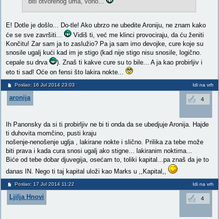
biti otvorenog uma, vono...
E! Dotle je došlo... Do-tle! Ako ubrzo ne ubedite Aroniju, ne znam kako
će se sve završiti...
Vidiš ti, već me klinci provociraju, da ću ženiti
Končitu! Zar sam ja to zaslužio? Pa ja sam imo devojke, cure koje su
snosile ugalj kući kad im je stigo (kad nije stigo nisu snosile, logično.
cepale su drva
). Znaš ti kakve cure su to bile... A ja kao probirljiv i
eto ti sad! Oće on fensi što lakira nokte...
Poslao: 16 Jul 2014 23:03
Idi na vrh
aronija
4
Ih Panonsky da si ti probirljiv ne bi ti onda da se ubedjuje Aronija. Hajde
ti duhovita momčino, pusti kraju
nošenje-nenošenje uglja , lakirane nokte i slično. Prilika za tebe može
biti prava i kada cura snosi ugalj ako stigne... lakiranim noktima...
Biće od tebe dobar djuvegija, osećam to, toliki kapital...pa znaš da je to
danas IN. Nego ti taj kapital uloži kao Marks u ,,Kapital,,
Poslao: 17 Jul 2014 11:22
Idi na vrh
Ljilja Hnovi
4