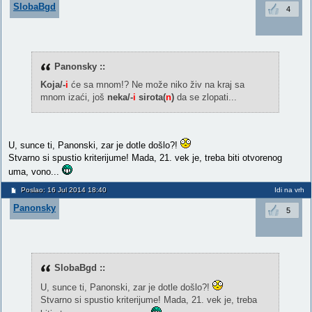
SlobaBgd
4
Panonsky ::
Koja/-
i
će sa mnom!? Ne može niko živ na kraj sa
mnom izaći, još
neka/-
i
sirota(
n
)
da se zlopati...
U, sunce ti, Panonski, zar je dotle došlo?!
Stvarno si spustio kriterijume! Mada, 21. vek je, treba biti otvorenog
uma, vono...
Poslao: 16 Jul 2014 18:40
Idi na vrh
Panonsky
5
SlobaBgd ::
U, sunce ti, Panonski, zar je dotle došlo?!
Stvarno si spustio kriterijume! Mada, 21. vek je, treba