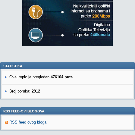
STATISTIKA
Ovaj topic je pregledan
476104 puta
Broj poruka:
2912
RSS FEED-OVI BLOGOVA
RSS feed ovog bloga