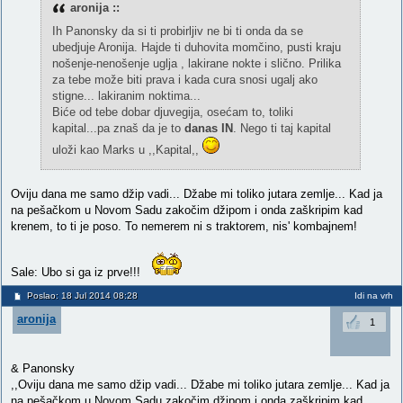
aronija ::
Ih Panonsky da si ti probirljiv ne bi ti onda da se
ubedjuje Aronija. Hajde ti duhovita momčino, pusti kraju
nošenje-nenošenje uglja , lakirane nokte i slično. Prilika
za tebe može biti prava i kada cura snosi ugalj ako
stigne... lakiranim noktima...
Biće od tebe dobar djuvegija, osećam to, toliki
kapital...pa znaš da je to
danas IN
. Nego ti taj kapital
uloži kao Marks u ,,Kapital,,
Oviju dana me samo džip vadi... Džabe mi toliko jutara zemlje... Kad ja
na pešačkom u Novom Sadu zakočim džipom i onda zaškripim kad
krenem, to ti je poso. To nemerem ni s traktorem, nis' kombajnem!
Sale: Ubo si ga iz prve!!!
Poslao: 18 Jul 2014 08:28
Idi na vrh
aronija
1
& Panonsky
,,Oviju dana me samo džip vadi... Džabe mi toliko jutara zemlje... Kad ja
na pešačkom u Novom Sadu zakočim džipom i onda zaškripim kad