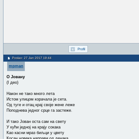
Profil
Poslao: 27 Jan 2017 19:44
mpman
О Јовану
(I део)
Након не тако много лета
Истом улицом корачала је сета.
Од туге и отац крај своје жене леже
Поподнева једног срце га застеже.
И тако Јован оста сам на свету
У кући једној на крају сокака
Као касни мраз биљци у цвету
Косач човека направи од дечака.