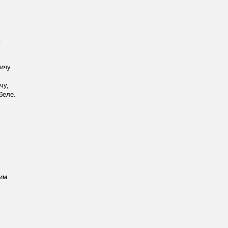
ричу
чу,
беле.
вим