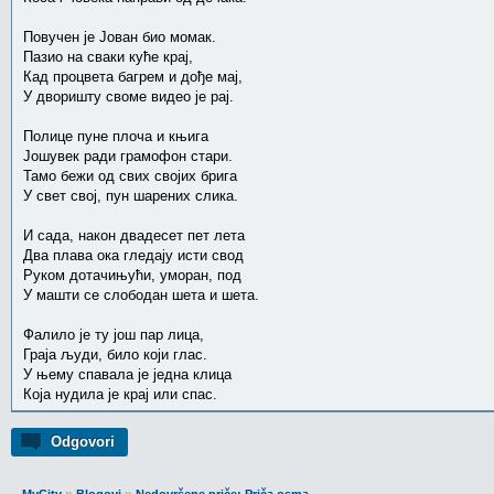
Повучен је Јован био момак.
Пазио на сваки куће крај,
Кад процвета багрем и дође мај,
У дворишту своме видео је рај.
Полице пуне плоча и књига
Јошувек ради грамофон стари.
Тамо бежи од свих својих брига
У свет свој, пун шарених слика.
И сада, након двадесет пет лета
Два плава ока гледају исти свод
Руком дотачињући, уморан, под
У машти се слободан шета и шета.
Фалило је ту још пар лица,
Граја људи, било који глас.
У њему спавала је једна клица
Која нудила је крај или спас.
Odgovori