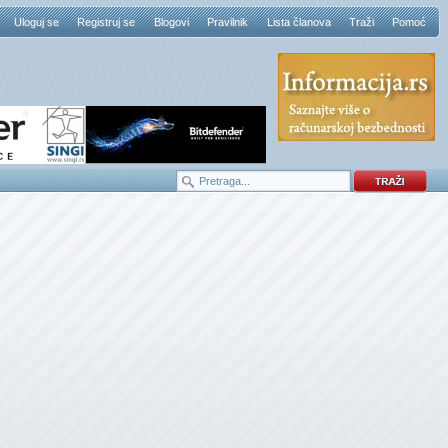
Uloguj se
Registruj se
Blogovi
Pravilnik
Lista članova
Traži
Pomoć