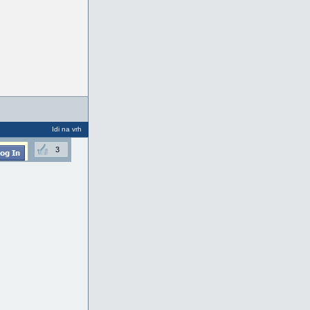
Idi na vrh
3