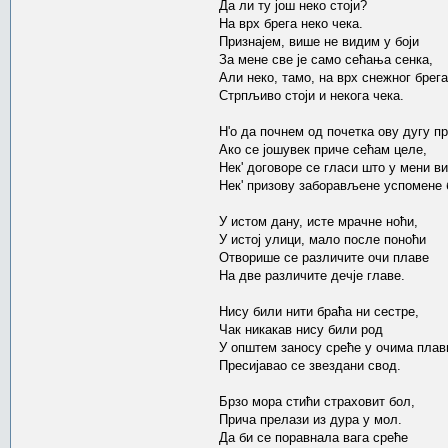
Да ли ту још неко стоји?
На врх брега неко чека.
Признајем, више не видим у боји
За мене све је само сећања сенка,
Али неко, тамо, на врх снежног брега
Стрпљиво стоји и некога чека.
Н'о да почнем од почетка ову дугу п
Ако се јошувек приче сећам целе,
Нек' договоре се гласи што у мени ви
Нек' призову заборављене успомене 
У истом дану, исте мрачне ноћи,
У истој улици, мало после поноћи
Отворише се различите очи плаве
На две различите дечје главе.
Нису били нити браћа ни сестре,
Чак никакав нису били род
У општем заносу среће у очима пла
Пресијавао се звездани свод.
Брзо мора стићи страховит бол,
Прича прелази из дура у мол.
Да би се поравнала вага среће