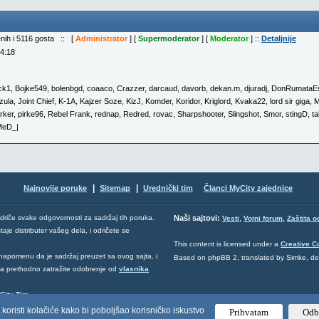
enih i 5116 gosta :: [
Administrator
] [
Supermoderator
] [
Moderator
] ::
Detaljnije
04:18
ck1
,
Bojke549
,
bolenbgd
,
coaaco
,
Crazzer
,
darcaud
,
davorb
,
dekan.m
,
djuradj
,
DonRumataEs
zula
,
Joint Chief
,
K-1A
,
Kajzer Soze
,
KizJ
,
Komder
,
Koridor
,
Kriglord
,
Kvaka22
,
lord sir giga
,
M
rker
,
pirke96
,
Rebel Frank
,
rednap
,
Redred
,
rovac
,
Sharpshooter
,
Slingshot
,
Smor
,
stingD
,
ta
MeD_|
|
|
Najnovije poruke
Sitemap
Urednički tim
Članci MyCity zajednice
,
,
odriče svake odgovornosti za sadržaj tih poruka.
Naši sajtovi:
Vesti
Vojni forum
Zaštita o
aje distributer vašeg dela, i odričete se
This content is licensed under a
Creative 
napomenu da je sadržaj preuzet sa ovog sajta, i
Based on phpBB 2, translated by Simke, d
 da prethodno zatražite odobrenje od
vlasnika
City Tim
.
 koristi kolačiće kako bi poboljšao korisničko iskustvo
Prihvatam
Odb