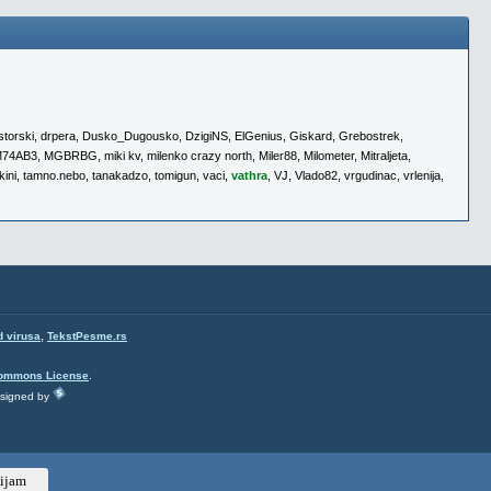
torski
,
drpera
,
Dusko_Dugousko
,
DzigiNS
,
ElGenius
,
Giskard
,
Grebostrek
,
74AB3
,
MGBRBG
,
miki kv
,
milenko crazy north
,
Miler88
,
Milometer
,
Mitraljeta
,
kini
,
tamno.nebo
,
tanakadzo
,
tomigun
,
vaci
,
vathra
,
VJ
,
Vlado82
,
vrgudinac
,
vrlenija
,
,
d virusa
TekstPesme.rs
Commons License
.
esigned by
ijam