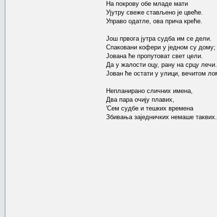
На покрову обе младе мати
Ујутру свеже стављено је цвеће.
Управо одатле, ова прича креће.
Још првога јутра судба им се дели.
Спаковани кофери у једном су дому;
Јована ће пропутоват свет цели.
Да у жалости оцу, рану на срцу лечи.
Јован ће остати у улици, вечитом ло
Непланирано сличних имена,
Два пара очију плавих,
'Сем судбе и тешких времена
Збивања заједничких немаше таквих.