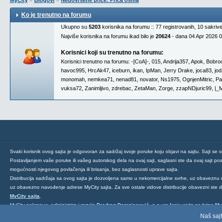
»
»
MyCity
Blogovi
Nedovršene priče: Priča osma
Ko je trenutno na forumu
Ukupno su
5203
korisnika na forumu :: 77 registrovanih, 10 sakriv
Najviše korisnika na forumu ikad bilo je
20624
- dana 04 Apr 2026 
Korisnici koji su trenutno na forumu:
Korisnici trenutno na forumu:
-[CoA]-
,
015
,
Andrija357
,
Apok
,
Bobro
havoc995
,
HrcAk47
,
iceburn
,
ikan
,
IpMan
,
Jerry Drake
,
joca83
,
jod
monomah
,
nemkea71
,
nenad81
,
novator
,
Ns1975
,
OgnjenMitric
,
Pa
vuksa72
,
Zanimljivo
,
zdrebac
,
ZetaMan
,
Zorge
,
zzapNDjuric99
,
|_
Svaki korisnik ovog sajta je odgovoran za sadržaj svoje poruke koju objavi na sajtu. Sajt se 
Postavljanjem vaše poruke ili vašeg autorskog dela na ovaj sajt, saglasni ste da ovaj sajt post
mogućnosti njegovog povlačenja ili brisanja, bez saglasnosti uprave sajta.
Distribucija sadržaja sa ovog sajta je dozvoljena samo u nekomercijalne svrhe, uz obaveznu 
uz obavezno navođenje adrese MyCity sajta. Za sve ostale vidove distribucije obavezni ste
MyCity sajta
.
MyCity pokrenuo, administrira i razvija
Predrag Damnjanović
, a o uređenju sajta se brine
My
Ukoliko želite da nas kontaktirate kliknite
ovde
.
Naš sajt