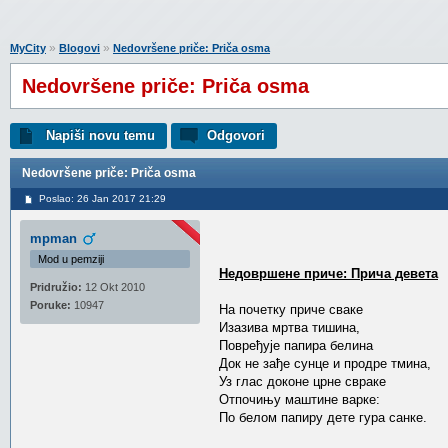
»
»
MyCity
Blogovi
Nedovršene priče: Priča osma
Nedovršene priče: Priča osma
Napiši novu temu
Odgovori
Nedovršene priče: Priča osma
Poslao: 26 Jan 2017 21:29
mpman
Mod u pemziji
Недовршене приче: Прича девета
Pridružio:
12 Okt 2010
Poruke:
10947
На почетку приче сваке
Изазива мртва тишина,
Повређује папира белина
Док не зађе сунце и продре тмина,
Уз глас доконе црне свраке
Отпочињу маштине варке:
По белом папиру дете гура санке.