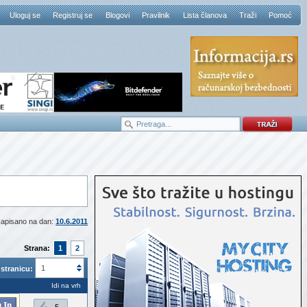
Uloguj se
Registruj se
Blogovi
Pravilnik
Lista članova
Traži
Pomoć
apisano na dan:
10.6.2011
Strana:
1
2
1
stranicu:
Idi na vrh