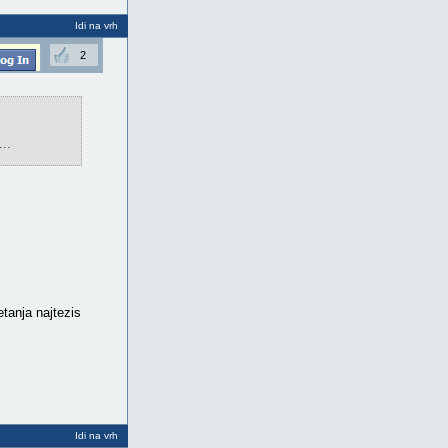
Idi na vrh
2
..
etanja najtezis
Idi na vrh