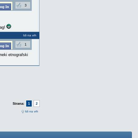
3
lag!
Idi na vrh
1
neki etnografski
Strana:
1
2
Idi na vrh