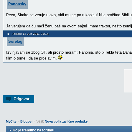
Panonsky
Peco, Simke ne veruje u ovo, vidi mu se po rukopisu! Nije pročitao Bibliju
Ja verujem da ću naći ženu baš na ovom sajtu! Imam traktor, nešto zemlj
Poslao: 12 Jun 2011 01:14
Sorelag
Izvinjavam se zbog OT, ali prosto moram: Panonia, što bi rekla teta Dana,
film o tome i da se proslavim.
Odgovori
»
» Vest:
MyCity
Blogovi
Nova polja za lične podatke
Ko je trenutno na forumu