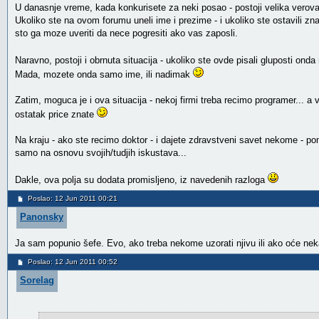
U danasnje vreme, kada konkurisete za neki posao - postoji velika verova
Ukoliko ste na ovom forumu uneli ime i prezime - i ukoliko ste ostavili
sto ga moze uveriti da nece pogresiti ako vas zaposli.
Naravno, postoji i obrnuta situacija - ukoliko ste ovde pisali gluposti ond
Mada, mozete onda samo ime, ili nadimak
Zatim, moguca je i ova situacija - nekoj firmi treba recimo programer... a v
ostatak price znate
Na kraju - ako ste recimo doktor - i dajete zdravstveni savet nekome - p
samo na osnovu svojih/tudjih iskustava...
Dakle, ova polja su dodata promisljeno, iz navedenih razloga
Poslao: 12 Jun 2011 00:21
Panonsky
Ja sam popunio šefe. Evo, ako treba nekome uzorati njivu ili ako oće ne
Poslao: 12 Jun 2011 00:52
Sorelag