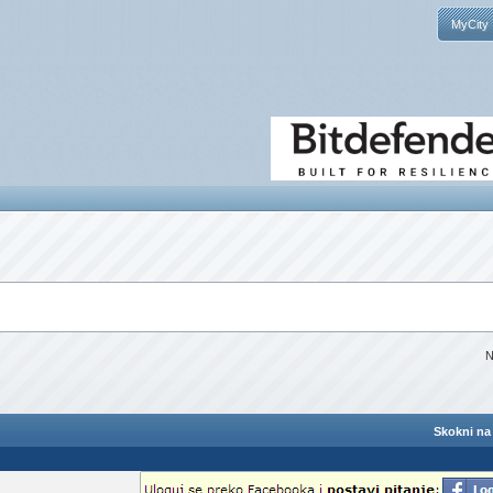
MyCity
N
Skokni na 