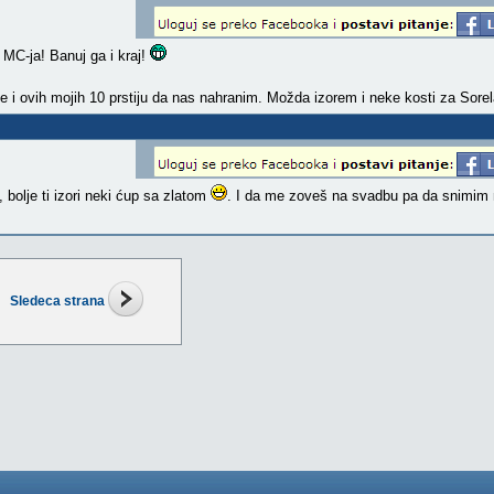
 MC-ja! Banuj ga i kraj!
e i ovih mojih 10 prstiju da nas nahranim. Možda izorem i neke kosti za Sore
 bolje ti izori neki ćup sa zlatom
. I da me zoveš na svadbu pa da snimim 
Sledeca strana