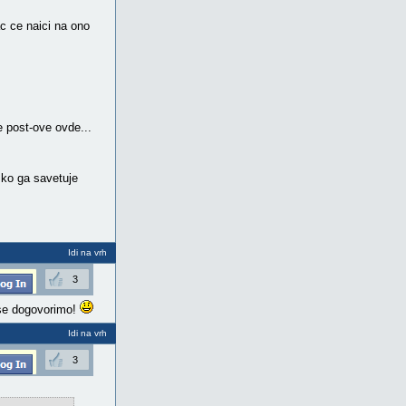
c ce naici na ono
se post-ove ovde...
 ko ga savetuje
Idi na vrh
3
 se dogovorimo!
Idi na vrh
3