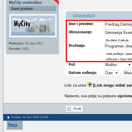
MyCity uredništvo
Super građanin
Pridružio:
05 Sep 2007
Poruke:
1061
Link za unos
[Link mogu videti sa
Naravno, sva polja su potpuno
opcion
Profil
Poslao: 11 Jun 2011 22:04
Peca