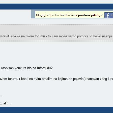
e ostavili znanje na ovom forumu - to vam moze samo pomoci pri konkurisanju .
 raspisan konkurs bio na Infostudu?
na ovom forumu ( kao i na svim ostalim na kojima se pojavio ) banovan zbog lup
..
 ali ...