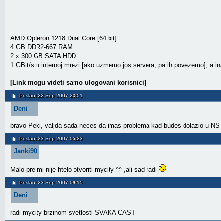
AMD Opteron 1218 Dual Core [64 bit]
4 GB DDR2-667 RAM
2 x 300 GB SATA HDD
1 GBit/s u internoj mrezi [ako uzmemo jos servera, pa ih povezemo], a in
[Link mogu videti samo ulogovani korisnici]
Poslao: 22 Sep 2007 23:01
Deni
bravo Peki, valjda sada neces da imas problema kad budes dolazio u NS
Poslao: 23 Sep 2007 05:23
Janki90
Malo pre mi nije htelo otvoriti mycity ^^ ,ali sad radi
Poslao: 23 Sep 2007 09:15
Deni
radi mycity brzinom svetlosti-SVAKA CAST