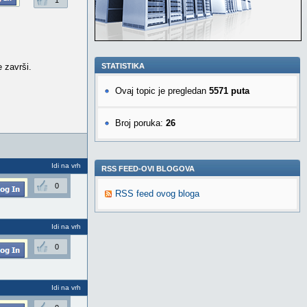
1
e završi.
STATISTIKA
Ovaj topic je pregledan
5571 puta
Broj poruka:
26
Idi na vrh
RSS FEED-OVI BLOGOVA
0
RSS feed ovog bloga
Idi na vrh
0
Idi na vrh