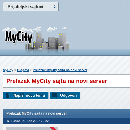
Prijateljski sajtovi
»
»
MyCity
Blogovi
Prelazak MyCity sajta na novi server
Prelazak MyCity sajta na novi server
Napiši novu temu
Odgovori
Prelazak MyCity sajta na novi server
Poslao: 21 Sep 2007 22:22