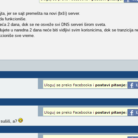
ta, jer se sajt premešta na novi (brži) server.
 da funkcioniše.
edeća 2 dana, dok se ne osveže svi DNS serveri širom sveta.
jete u naredna 2 dana neće biti vidljivi svim korisnicima, dok se tranzicija n
nkcioniše sve vreme.
h sušiš, a?