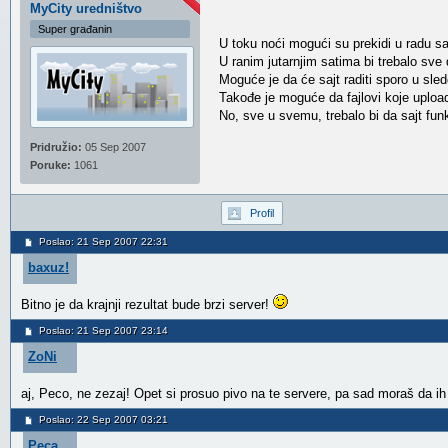
MyCity uredništvo
Super građanin
U toku noći mogući su prekidi u radu saj
U ranim jutarnjim satima bi trebalo sve
Moguće je da će sajt raditi sporo u sl
Takođe je moguće da fajlovi koje uploadu
No, sve u svemu, trebalo bi da sajt fu
Pridružio:
05 Sep 2007
Poruke:
1061
Profil
Poslao: 21 Sep 2007 22:31
baxuz!
Bitno je da krajnji rezultat bude brzi server!
Poslao: 21 Sep 2007 23:14
ZoNi
aj, Peco, ne zezaj! Opet si prosuo pivo na te servere, pa sad moraš da i
Poslao: 22 Sep 2007 03:21
Peca