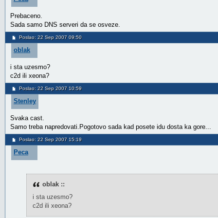
Prebaceno.
Sada samo DNS serveri da se osveze.
Poslao: 22 Sep 2007 09:50
oblak
i sta uzesmo?
c2d ili xeona?
Poslao: 22 Sep 2007 10:59
Stenley
Svaka cast.
Samo treba napredovati.Pogotovo sada kad posete idu dosta ka gore...
Poslao: 22 Sep 2007 15:19
Peca
oblak ::
i sta uzesmo?
c2d ili xeona?