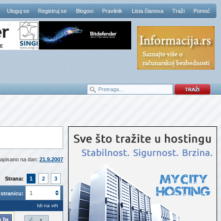
Uloguj se
Registruj se
Blogovi
Pravilnik
Lista članova
Traži
Pomoć
apisano na dan:
21.9.2007
Strana:
1
2
3
1
stranicu:
Idi na vrh