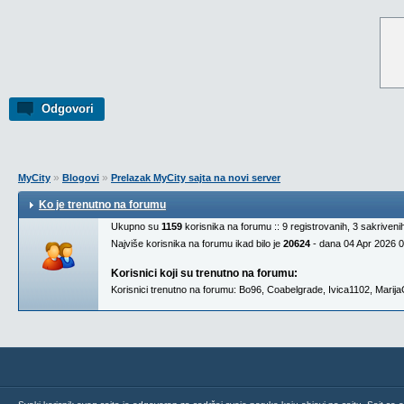
Odgovori
»
»
MyCity
Blogovi
Prelazak MyCity sajta na novi server
Ko je trenutno na forumu
Ukupno su
1159
korisnika na forumu :: 9 registrovanih, 3 sakriven
Najviše korisnika na forumu ikad bilo je
20624
- dana 04 Apr 2026 
Korisnici koji su trenutno na forumu:
Korisnici trenutno na forumu:
Bo96
,
Coabelgrade
,
Ivica1102
,
Marij