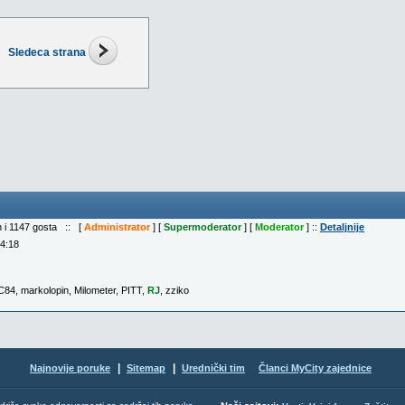
Sledeca strana
ih i 1147 gosta :: [
Administrator
] [
Supermoderator
] [
Moderator
] ::
Detaljnije
04:18
aC84
,
markolopin
,
Milometer
,
PITT
,
RJ
,
zziko
|
|
Najnovije poruke
Sitemap
Urednički tim
Članci MyCity zajednice