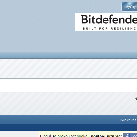
MyCity
N
Skokni na 