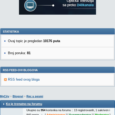
STATISTIKA
Ovaj topic je pregledan
10176 puta
Broj poruka:
81
RSS FEED-OVI BLOGOVA
RSS feed ovog bloga
»
»
MyCity
Blogovi
Rec u pesmi
Ko je trenutno na forumu
Ukupno su
954
korisnika na forumu :: 13 registrovanih, 1 sakriven i
940 gosta :: [
Administrator
] [
Supermoderator
] [
Moderator
]