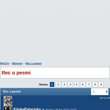
»
»
MyCity
Blogovi
Rec u pesmi
Rec u pesmi
Strana:
1
2
3
4
5
6
7
8
9
Rec u pesmi
1
Idi na vr
KlinkaPalacinka
Poslao: 30 Apr 2010 15:52