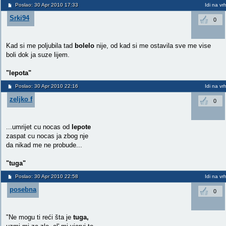
Poslao: 30 Apr 2010 17:33
Idi na vr
Srki94
0
Kad si me poljubila tad
bolelo
nije, od kad si me ostavila sve me vise
boli dok ja suze lijem.
"lepota"
Poslao: 30 Apr 2010 22:16
Idi na vr
zeljko f
0
...umrijet cu nocas od
lepote
zaspat cu nocas ja zbog nje
da nikad me ne probude...
"tuga"
Poslao: 30 Apr 2010 22:58
Idi na vr
posebna
0
"Ne mogu ti reći šta je
tuga,