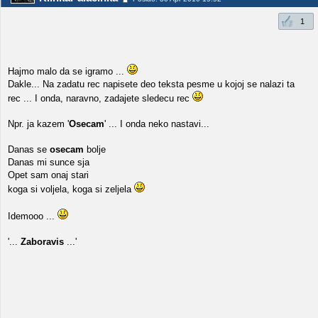
1
Hajmo malo da se igramo ...
Dakle... Na zadatu rec napisete deo teksta pesme u kojoj se nalazi ta
rec ... I onda, naravno, zadajete sledecu rec
Npr. ja kazem '
Osecam
' ... I onda neko nastavi...
Danas se
osecam
bolje
Danas mi sunce sja
Opet sam onaj stari
koga si voljela, koga si zeljela
Idemooo ...
'...
Zaboravis
...'