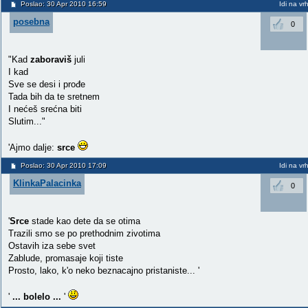
Poslao: 30 Apr 2010 16:59
Idi na vr
posebna
0
"Kad
zaboraviš
juli
I kad
Sve se desi i prođe
Tada bih da te sretnem
I nećeš srećna biti
Slutim..."
'Ajmo dalje:
srce
Poslao: 30 Apr 2010 17:09
Idi na vr
KlinkaPalacinka
0
'
Srce
stade kao dete da se otima
Trazili smo se po prethodnim zivotima
Ostavih iza sebe svet
Zablude, promasaje koji tiste
Prosto, lako, k'o neko beznacajno pristaniste... '
'
... bolelo ...
'