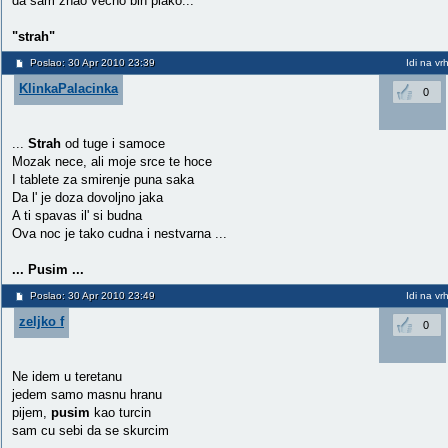
da sam znao vecno bih plako...
"strah"
Poslao: 30 Apr 2010 23:39
Idi na vr
KlinkaPalacinka
0
...
Strah
od tuge i samoce
Mozak nece, ali moje srce te hoce
I tablete za smirenje puna saka
Da l' je doza dovoljno jaka
A ti spavas il' si budna
Ova noc je tako cudna i nestvarna ...
... Pusim ...
Poslao: 30 Apr 2010 23:49
Idi na vr
zeljko f
0
Ne idem u teretanu
jedem samo masnu hranu
pijem,
pusim
kao turcin
sam cu sebi da se skurcim