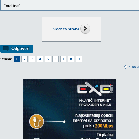
"maline"
Sledeca strana
Odgovori
Strana:
1
2
3
4
5
6
7
8
9
Idi na v