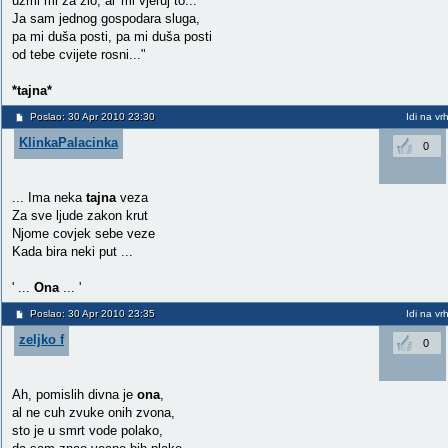
uzmi mi za zlo, al' mi vjeruj to...
Ja sam jednog gospodara sluga,
pa mi duša posti, pa mi duša posti
od tebe cvijete rosni..."
*tajna*
Poslao: 30 Apr 2010 23:30
Idi na vr
KlinkaPalacinka
0
... Ima neka
tajna
veza
Za sve ljude zakon krut
Njome covjek sebe veze
Kada bira neki put ...
' ...
Ona
... '
Poslao: 30 Apr 2010 23:35
Idi na vr
zeljko f
0
Ah, pomislih divna je
ona
,
al ne cuh zvuke onih zvona,
sto je u smrt vode polako,