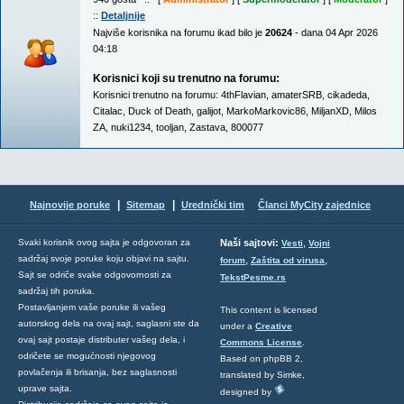
::
Detaljnije
Najviše korisnika na forumu ikad bilo je
20624
- dana 04 Apr 2026
04:18
Korisnici koji su trenutno na forumu:
Korisnici trenutno na forumu:
4thFlavian
,
amaterSRB
,
cikadeda
,
Citalac
,
Duck of Death
,
galijot
,
MarkoMarkovic86
,
MiljanXD
,
Milos
ZA
,
nuki1234
,
tooljan
,
Zastava
,
800077
|
|
Najnovije poruke
Sitemap
Urednički tim
Članci MyCity zajednice
,
Svaki korisnik ovog sajta je odgovoran za
Naši sajtovi:
Vesti
Vojni
sadržaj svoje poruke koju objavi na sajtu.
,
,
forum
Zaštita od virusa
Sajt se odriče svake odgovornosti za
TekstPesme.rs
sadržaj tih poruka.
Postavljanjem vaše poruke ili vašeg
This content is licensed
autorskog dela na ovaj sajt, saglasni ste da
under a
Creative
ovaj sajt postaje distributer vašeg dela, i
Commons License
.
odričete se mogućnosti njegovog
Based on phpBB 2,
povlačenja ili brisanja, bez saglasnosti
translated by Simke,
uprave sajta.
designed by