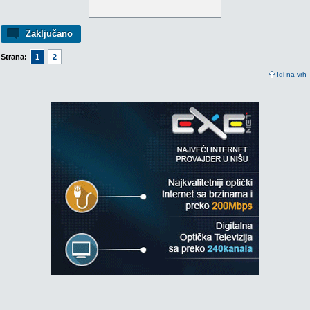
Zaključano
Strana:
1
2
Idi na vrh