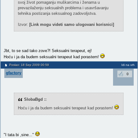
svoj život pomaganju muškarcima i ženama u
prevazilaženju seksualnih problema i usavršavanju
tehnika postizanja seksualnog zadovoljstva.
Izvor:
[Link mogu videti samo ulogovani korisnici]
Jbt, to se sad tako zove?! Seksualni terapeut, ej!
Hoću i ja da budem seksualni terapeut kad porastem!
Poslao: 18 Sep 2009 00:59
Idi na vrh
gfactory
0
SlobaBgd ::
Hoću i ja da budem seksualni terapeut kad porastem!
"I tata bi ,sine..."