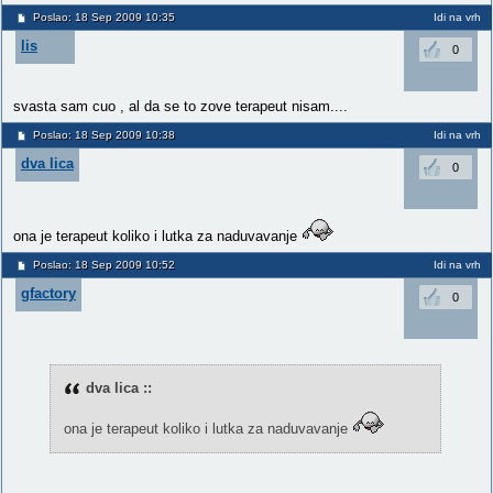
Poslao: 18 Sep 2009 10:35
Idi na vrh
lis
0
svasta sam cuo , al da se to zove terapeut nisam....
Poslao: 18 Sep 2009 10:38
Idi na vrh
dva lica
0
ona je terapeut koliko i lutka za naduvavanje
Poslao: 18 Sep 2009 10:52
Idi na vrh
gfactory
0
dva lica ::
ona je terapeut koliko i lutka za naduvavanje