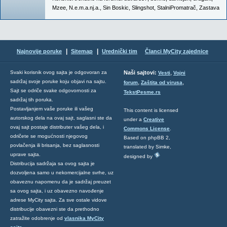
Mzee
,
N.e.m.a.nj.a.
,
Sin Boskic
,
Slingshot
,
StalniPromatrač
,
Zastava
|
|
Najnovije poruke
Sitemap
Urednički tim
Članci MyCity zajednice
,
Svaki korisnik ovog sajta je odgovoran za
Naši sajtovi:
Vesti
Vojni
sadržaj svoje poruke koju objavi na sajtu.
,
,
forum
Zaštita od virusa
Sajt se odriče svake odgovornosti za
TekstPesme.rs
sadržaj tih poruka.
Postavljanjem vaše poruke ili vašeg
This content is licensed
autorskog dela na ovaj sajt, saglasni ste da
under a
Creative
ovaj sajt postaje distributer vašeg dela, i
Commons License
.
odričete se mogućnosti njegovog
Based on phpBB 2,
povlačenja ili brisanja, bez saglasnosti
translated by Simke,
uprave sajta.
designed by
Distribucija sadržaja sa ovog sajta je
dozvoljena samo u nekomercijalne svrhe, uz
obaveznu napomenu da je sadržaj preuzet
sa ovog sajta, i uz obavezno navođenje
adrese MyCity sajta. Za sve ostale vidove
distribucije obavezni ste da prethodno
zatražite odobrenje od
vlasnika MyCity