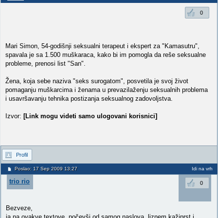
0
Mari Simon, 54-godišnji seksualni terapeut i ekspert za "Kamasutru",
spavala je sa 1.500 muškaraca, kako bi im pomogla da reše seksualne
probleme, prenosi list "San".
Žena, koja sebe naziva "seks surogatom", posvetila je svoj život
pomaganju muškarcima i ženama u prevazilaženju seksualnih problema
i usavršavanju tehnika postizanja seksualnog zadovoljstva.
Izvor:
[Link mogu videti samo ulogovani korisnici]
Profil
Poslao: 17 Sep 2009 13:27
Idi na vrh
trio rio
0
Bezveze,
ja na ovakve textove, počevši od samog naslova, liznem kažiprst i