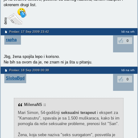
okrenem drugi list.
Poslao: 17 Sep 2009 23:42
Idi na vrh
rapha
0
Jbg, žena spojila lepo i korisno.
Ne bih sa ovom da je, ne znam ni ja šta u pitanju.
Poslao: 18 Sep 2009 00:38
Idi na vrh
SlobaBgd
0
MilenaNS ::
Mari Simon, 54-godišnji
seksualni terapeut
i ekspert za
"Kamasutru", spavala je sa 1.500 muškaraca, kako bi im
pomogla da reše seksualne probleme, prenosi list "San".
Žena, koja sebe naziva "seks surogatom", posvetila je