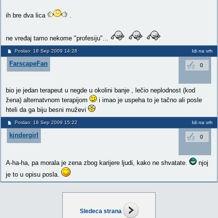
ih bre dva lica
.
ne vređaj tamo nekome "profesiju"...
Poslao: 18 Sep 2009 14:28
Idi na vrh
FarscapeFan
0
bio je jedan terapeut u negde u okolini banje , lečio neplodnost (kod
žena) alternatvnom terapijom
i imao je uspeha to je tačno ali posle
hteli da ga biju besni muževi
Poslao: 18 Sep 2009 15:22
Idi na vrh
kindergirl
0
A-ha-ha, pa morala je zena zbog karijere ljudi, kako ne shvatate.
njoj
je to u opisu posla.
Sledeca strana