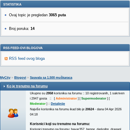
STATISTIKA
Ovaj topic je pregledan
3065 puta
Broj poruka:
14
RSS FEED-OVI BLOGOVA
RSS feed ovog bloga
»
»
MyCity
Blogovi
Spavala sa 1.500 muškaraca
Ko je trenutno na forumu
Ukupno su
2958
korisnika na forumu :: 10 registrovanih, 1 sakriven
i 2947 gosta :: [
Administrator
] [
Supermoderator
] [
Moderator
] ::
Detaljnije
Najviše korisnika na forumu ikad bilo je
20624
- dana 04 Apr 2026
04:18
Korisnici koji su trenutno na forumu:
Korisnici trenutno na forumu:
bavar357
,
benne
,
darkojbn
,
draganl
,