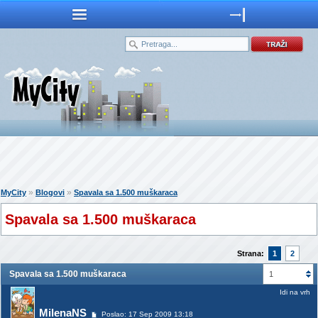
»
»
MyCity
Blogovi
Spavala sa 1.500 muškaraca
Spavala sa 1.500 muškaraca
Strana:
1
2
Spavala sa 1.500 muškaraca
1
Idi na vrh
MilenaNS
Poslao: 17 Sep 2009 13:18