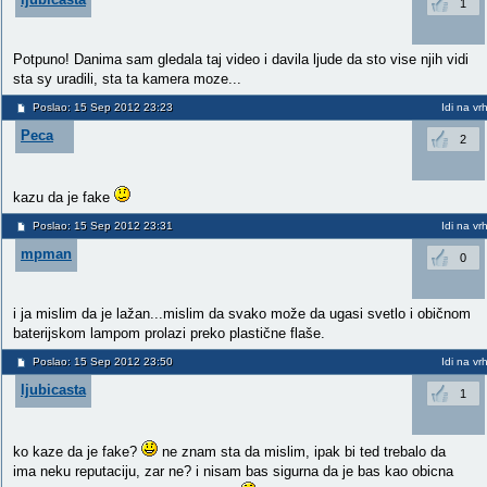
1
Potpuno! Danima sam gledala taj video i davila ljude da sto vise njih vidi
sta sy uradili, sta ta kamera moze...
Poslao: 15 Sep 2012 23:23
Idi na vr
Peca
2
kazu da je fake
Poslao: 15 Sep 2012 23:31
Idi na vr
mpman
0
i ja mislim da je lažan...mislim da svako može da ugasi svetlo i običnom
baterijskom lampom prolazi preko plastične flaše.
Poslao: 15 Sep 2012 23:50
Idi na vr
ljubicasta
1
ko kaze da je fake?
ne znam sta da mislim, ipak bi ted trebalo da
ima neku reputaciju, zar ne? i nisam bas sigurna da je bas kao obicna