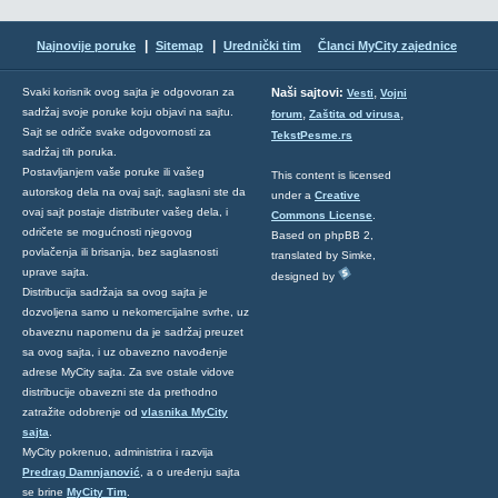
|
|
Najnovije poruke
Sitemap
Urednički tim
Članci MyCity zajednice
,
Svaki korisnik ovog sajta je odgovoran za
Naši sajtovi:
Vesti
Vojni
sadržaj svoje poruke koju objavi na sajtu.
,
,
forum
Zaštita od virusa
Sajt se odriče svake odgovornosti za
TekstPesme.rs
sadržaj tih poruka.
Postavljanjem vaše poruke ili vašeg
This content is licensed
autorskog dela na ovaj sajt, saglasni ste da
under a
Creative
ovaj sajt postaje distributer vašeg dela, i
Commons License
.
odričete se mogućnosti njegovog
Based on phpBB 2,
povlačenja ili brisanja, bez saglasnosti
translated by Simke,
uprave sajta.
designed by
Distribucija sadržaja sa ovog sajta je
dozvoljena samo u nekomercijalne svrhe, uz
obaveznu napomenu da je sadržaj preuzet
sa ovog sajta, i uz obavezno navođenje
adrese MyCity sajta. Za sve ostale vidove
distribucije obavezni ste da prethodno
zatražite odobrenje od
vlasnika MyCity
sajta
.
MyCity pokrenuo, administrira i razvija
Predrag Damnjanović
, a o uređenju sajta
se brine
MyCity Tim
.