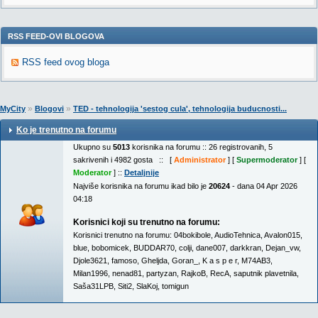
RSS FEED-OVI BLOGOVA
RSS feed ovog bloga
»
»
MyCity
Blogovi
TED - tehnologija 'sestog cula', tehnologija buducnosti...
Ko je trenutno na forumu
Ukupno su
5013
korisnika na forumu :: 26 registrovanih, 5
sakrivenih i 4982 gosta :: [
Administrator
] [
Supermoderator
] [
Moderator
] ::
Detaljnije
Najviše korisnika na forumu ikad bilo je
20624
- dana 04 Apr 2026
04:18
Korisnici koji su trenutno na forumu:
Korisnici trenutno na forumu:
04bokibole
,
AudioTehnica
,
Avalon015
,
blue
,
bobomicek
,
BUDDAR70
,
colji
,
dane007
,
darkkran
,
Dejan_vw
,
Djole3621
,
famoso
,
Gheljda
,
Goran_
,
K a s p e r
,
M74AB3
,
Milan1996
,
nenad81
,
partyzan
,
RajkoB
,
RecA
,
saputnik plavetnila
,
Saša31LPB
,
Siti2
,
SlaKoj
,
tomigun