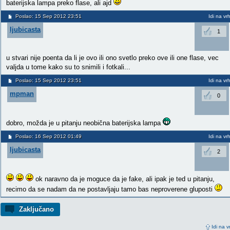
baterijska lampa preko flase, ali ajd
Poslao: 15 Sep 2012 23:51
Idi na vr
ljubicasta
1
u stvari nije poenta da li je ovo ili ono svetlo preko ove ili one flase, vec
valjda u tome kako su to snimili i fotkali...
Poslao: 15 Sep 2012 23:51
Idi na vr
mpman
0
dobro, možda je u pitanju neobična baterijska lampa
Poslao: 16 Sep 2012 01:49
Idi na vr
ljubicasta
2
ok naravno da je moguce da je fake, ali ipak je ted u pitanju,
recimo da se nadam da ne postavljaju tamo bas neproverene gluposti
Zaključano
Idi na v