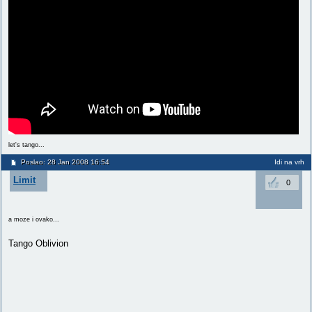
let's tango...
Poslao: 28 Jan 2008 16:54
Idi na vrh
Limit
0
a moze i ovako...
Tango Oblivion