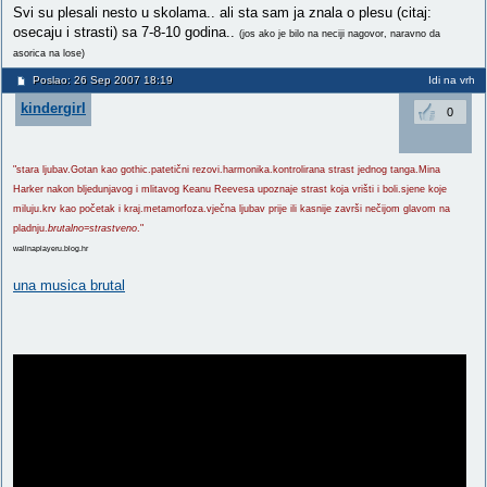
Svi su plesali nesto u skolama.. ali sta sam ja znala o plesu (citaj:
osecaju i strasti) sa 7-8-10 godina..
(jos ako je bilo na neciji nagovor, naravno da
asorica na lose)
Poslao: 26 Sep 2007 18:19
Idi na vrh
kindergirl
0
"stara ljubav.Gotan kao gothic.patetični rezovi.harmonika.kontrolirana strast jednog tanga.Mina
Harker nakon bljedunjavog i mlitavog Keanu Reevesa upoznaje strast koja vrišti i boli.sjene koje
miluju.krv kao početak i kraj.metamorfoza.vječna ljubav prije ili kasnije završi nečijom glavom na
pladnju.
brutalno=strastveno
."
wallnaplayeru.blog.hr
una musica brutal