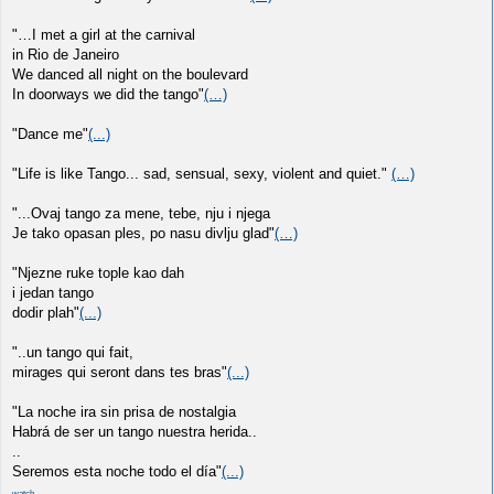
"…I met a girl at the carnival
in Rio de Janeiro
We danced all night on the boulevard
In doorways we did the tango"
(…)
"Dance me"
(...)
"Life is like Tango... sad, sensual, sexy, violent and quiet."
(…)
"...Ovaj tango za mene, tebe, nju i njega
Je tako opasan ples, po nasu divlju glad"
(…)
"Njezne ruke tople kao dah
i jedan tango
dodir plah"
(...)
"..un tango qui fait,
mirages qui seront dans tes bras"
(...)
"La noche ira sin prisa de nostalgia
Habrá de ser un tango nuestra herida..
..
Seremos esta noche todo el día"
(...)
watch