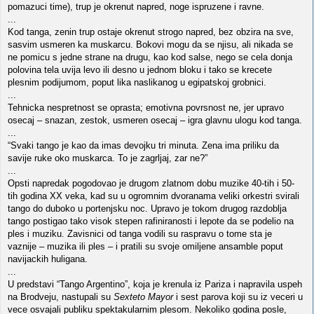
pomazuci time), trup je okrenut napred, noge ispruzene i ravne.
...
Kod tanga, zenin trup ostaje okrenut strogo napred, bez obzira na sve,
sasvim usmeren ka muskarcu. Bokovi mogu da se njisu, ali nikada se
ne pomicu s jedne strane na drugu, kao kod salse, nego se cela donja
polovina tela uvija levo ili desno u jednom bloku i tako se krecete
plesnim podijumom, poput lika naslikanog u egipatskoj grobnici.
...
Tehnicka nespretnost se oprasta; emotivna povrsnost ne, jer upravo
osecaj – snazan, zestok, usmeren osecaj – igra glavnu ulogu kod tanga.
...
“Svaki tango je kao da imas devojku tri minuta. Zena ima priliku da
savije ruke oko muskarca. To je zagrljaj, zar ne?”
...
Opsti napredak pogodovao je drugom zlatnom dobu muzike 40-tih i 50-
tih godina XX veka, kad su u ogromnim dvoranama veliki orkestri svirali
tango do duboko u portenjsku noc. Upravo je tokom drugog razdoblja
tango postigao tako visok stepen rafiniranosti i lepote da se podelio na
ples i muziku. Zavisnici od tanga vodili su raspravu o tome sta je
vaznije – muzika ili ples – i pratili su svoje omiljene ansamble poput
navijackih huligana.
...
U predstavi “Tango Argentino”, koja je krenula iz Pariza i napravila uspeh
na Brodveju, nastupali su
Sexteto Mayor
i sest parova koji su iz veceri u
vece osvajali publiku spektakularnim plesom. Nekoliko godina posle,