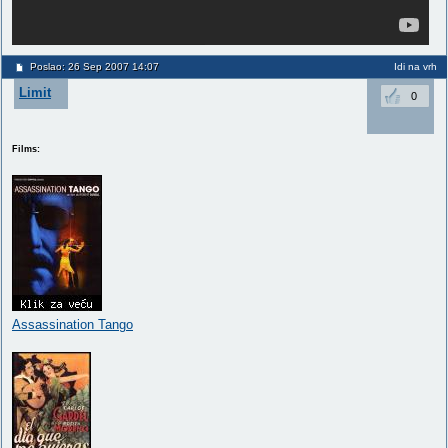
Poslao: 26 Sep 2007 14:07
Idi na vrh
Limit
0
Films:
Assassination Tango