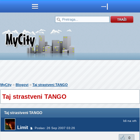
»
»
MyCity
Blogovi
Taj strastveni TANGO
Taj strastveni TANGO
Taj strastveni TANGO
Idi na vrh
Limit
Poslao: 26 Sep 2007 03:26
0