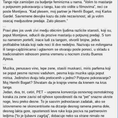
Tango nije zamisljen za budjenje feminizma u nama. “Volim to mastanje
o potpunom pokoravanju u tangu, kao sto vidite u filmovima”, reci ce
posle Montijeva. “Kad plesem, moj partner je Hemfri Bogart, moj Karlos
Gardel. Savremene devojke kazu da zele nezavisnost, ali ja volim
osecaj medjusobne predaje. Zato plesem.”
...
Pravi ples jos uvek zivi medju obicnim ljudima razlicite starosti, koji su,
poput Montijeve, odlucili da prozive mastariju o potpunoj predaji. S tom
su namerom
porteñi
, inace ludi za tangom, otvorili brojne, jedva
profitabilne lokala koji rade noci ili dve nedeljno. Nazivaju se
milongama
ili tango-cajdzinicama i uglavnom se otvaraju posle ponoci, u skladu s
tradicionalnim odnosom prema vremenu u nocnom zivotu Buenos
Ajresa.
...
Muzika, penusavo vino, lepe zene, stasiti muskarci, miris parfema koji
se poput pesme raznosi vaduhom, pesma koju muzika upija poput
mirisa. Jedinstvo dvaju tela pretocenih u jedno? Potpuno pokoravanje?
Moj Hemfri Bogart? Shvatam da je krajnje vreme da krenem na krus
tanga.
Jedan, dva, tri, cetiri, PET – uspesna konverzija osnovnog osmotaktnog
koraka za zene zavisi od njihove sposobnosti da na “pet” snazno ukrste
noge, levu preko desne. To je sasvim jednostavan zadatak, ako se
istovremeno ne skoncentrisete na drzanje desnog ramena prema dole,
desnog lakta gore, opustenosti leve ruke koja pociva na partnerovim
ledjima (“to je ljubavni zagrljaj”, dobacuje neko sa strane nimalo ne