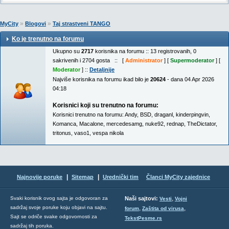
»
»
MyCity
Blogovi
Taj strastveni TANGO
Ko je trenutno na forumu
Ukupno su
2717
korisnika na forumu :: 13 registrovanih, 0
sakrivenih i 2704 gosta :: [
Administrator
] [
Supermoderator
] [
Moderator
] ::
Detaljnije
Najviše korisnika na forumu ikad bilo je
20624
- dana 04 Apr 2026
04:18
Korisnici koji su trenutno na forumu:
Korisnici trenutno na forumu:
Andy
,
BSD
,
draganl
,
kinderpingvin
,
Komanca
,
Macalone
,
mercedesamg
,
nuke92
,
rednap
,
TheDictator
,
tritonus
,
vaso1
,
vespa nikola
|
|
Najnovije poruke
Sitemap
Urednički tim
Članci MyCity zajednice
,
Svaki korisnik ovog sajta je odgovoran za
Naši sajtovi:
Vesti
Vojni
sadržaj svoje poruke koju objavi na sajtu.
,
,
forum
Zaštita od virusa
Sajt se odriče svake odgovornosti za
TekstPesme.rs
sadržaj tih poruka.