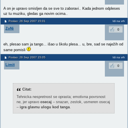
A on je upravo smisljen da se sve to zaboravi.. Kada jednom odpleses
uz tu muziku, gledas ga novim ocima..
Poslao: 26 Sep 2007 15:01
Idi na vrh
ZoNi
0
eh, plesao sam ja tango... išao u školu plesa... u, bre, sad se naježih od
same pomisli
Poslao: 26 Sep 2007 15:05
Idi na vrh
Limit
0
Citat:
Tehnicka nespretnost se oprasta; emotivna povrsnost
ne, jer upravo
osecaj
– snazan, zestok, usmeren osecaj
–
igra glavnu ulogu kod tanga
.