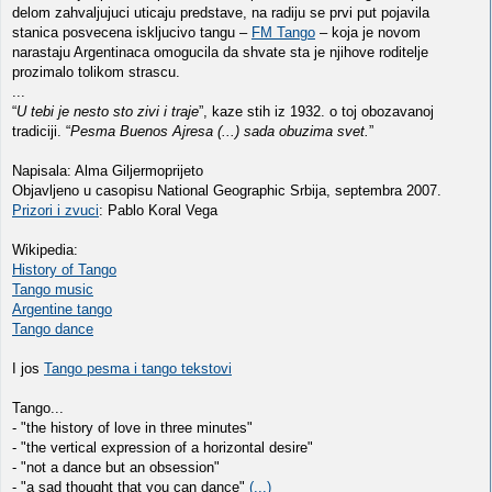
delom zahvaljujuci uticaju predstave, na radiju se prvi put pojavila
stanica posvecena iskljucivo tangu –
FM Tango
– koja je novom
narastaju Argentinaca omogucila da shvate sta je njihove roditelje
prozimalo tolikom strascu.
...
“
U tebi je nesto sto zivi i traje
”, kaze stih iz 1932. o toj obozavanoj
tradiciji. “
Pesma Buenos Ajresa (...) sada obuzima svet.
”
Napisala: Alma Giljermoprijeto
Objavljeno u casopisu National Geographic Srbija, septembra 2007.
Prizori i zvuci
: Pablo Koral Vega
Wikipedia:
History of Tango
Tango music
Argentine tango
Tango dance
I jos
Tango pesma i tango tekstovi
Tango...
- "the history of love in three minutes"
- "the vertical expression of a horizontal desire"
- "not a dance but an obsession"
- "a sad thought that you can dance"
(...)