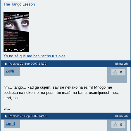
The Tango Lesson
Yo no sé qué me han hecho tus ojos
Poslao: 26 Sep 2007 14:36
Idi na vrh
ZoNi
0
hm... tango... kad ga čujem, sav se nekako naježim! Mnogo me
podseća na neko zlo, na posmrtni marš, na tamu, usamljenost, noć,
smrt, bol...
uf...
Poslao: 26 Sep 2007 14:55
Idi na vrh
Limit
0