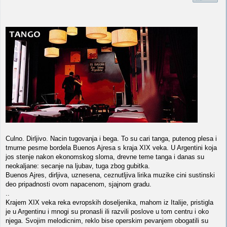
Culno. Dirljivo. Nacin tugovanja i bega. To su cari tanga, putenog plesa i
tmurne pesme bordela Buenos Ajresa s kraja XIX veka. U Argentini koja
jos stenje nakon ekonomskog sloma, drevne teme tanga i danas su
neokaljane: secanje na ljubav, tuga zbog gubitka.
Buenos Ajres, dirljiva, uznesena, ceznutljiva lirika muzike cini sustinski
deo pripadnosti ovom napacenom, sjajnom gradu.
..
Krajem XIX veka reka evropskih doseljenika, mahom iz Italije, pristigla
je u Argentinu i mnogi su pronasli ili razvili poslove u tom centru i oko
njega. Svojim melodicnim, reklo bise operskim pevanjem obogatili su