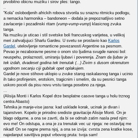
prvobitno obicnu muziku i sirov ples: tango.
..
“Kola” oslobodjenih africkih robova stvorila su snaznu ritmicku podlogu,
a nemacka harmonika – bandoneon – dodala je prepoznatljivo setno
zavlacenje i pozadinski ritam (
vump-vump-vump
) klasicnog zvuka
tanga.
Na muziku je uticao i stil svetske boli francuskog varijetea, u velikoj
meri zahvaljujuci Sharlu Gardeu. U svetu se proslavio kao
Karlos
Gardel
, utelovljenje romanticne povezanosti Argentine sa pesmom.
Pevao je nezaboravne pesme o onom sto ljudima svugde nanosi bol:
neuspehu, prolaznosti, umiranju ljubavi i poverenja.
Znam da ljubav je
tek izdah, dvadeset godina tek trenutak (...) Zivim s dusom okrenutom
ugodnom secanju ciji gubitak opet oplakujem.
Gardel je nove stihove uklopio u zvuke starog raskalasnog tanga i ucinio
ih tako profinjenim, erotskim, tragicnim i smelim, da su pesnici tanga
uskoro poceli da pisu novu vrstu tanga posebno za njega.
...
(Alisija Monti i Karlos Kopel drze besplatne casove tanga u holu trznog
centra Abasto)
Tehnika je manje-vise jasna: kad usklade korak, ucinak je divan i
tajanstven. Kopelo je prirodno srediste gravitacije Alisije Monti. On je
blago odgurne, a ona se zavrti, da bi se odmah zatim nasla pred njim:
evo me! On odstupa, a ona je za trenutak vec uz njega: ne ostavljaj me
nikad! On se nagne prema njoj, a ona se izvija: cvrsta zena kratke kose,
najedanput savitljiva poput vrbovog pruta: tvoja sam!