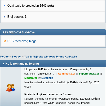
Ovaj topic je pregledan
1445 puta
Broj poruka:
3
RSS FEED-OVI BLOGOVA
RSS feed ovog bloga
»
»
MyCity
Blogovi
Top 5: Najbolje Windows Phone Aplikacije
Ko je trenutno na forumu
Ukupno su
1656
korisnika na forumu :: 15 registrovanih, 2
sakrivenih i 1639 gosta :: [
Administrator
] [
Supermoderator
] [
Moderator
] ::
Detaljnije
Najviše korisnika na forumu ikad bilo je
20624
- dana 04 Apr 2026
04:18
Korisnici koji su trenutno na forumu:
Korisnici trenutno na forumu:
Avalon015
,
benne
,
BZ
,
dekir
,
Dežurni
pod palubom
,
Great White
,
knutveliki
,
Konda
,
lcc
,
PrincipL
,