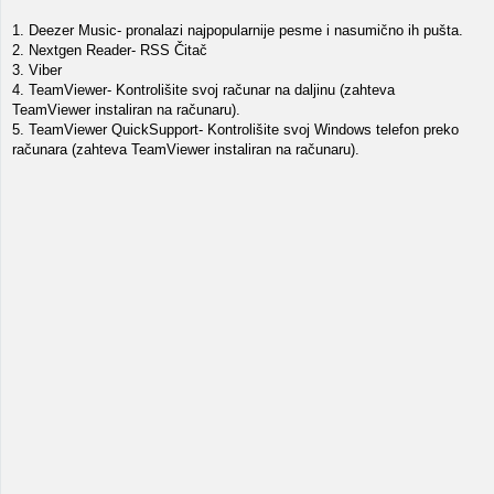
1. Deezer Music- pronalazi najpopularnije pesme i nasumično ih pušta.
2. Nextgen Reader- RSS Čitač
3. Viber
4. TeamViewer- Kontrolišite svoj računar na daljinu (zahteva
TeamViewer instaliran na računaru).
5. TeamViewer QuickSupport- Kontrolišite svoj Windows telefon preko
računara (zahteva TeamViewer instaliran na računaru).