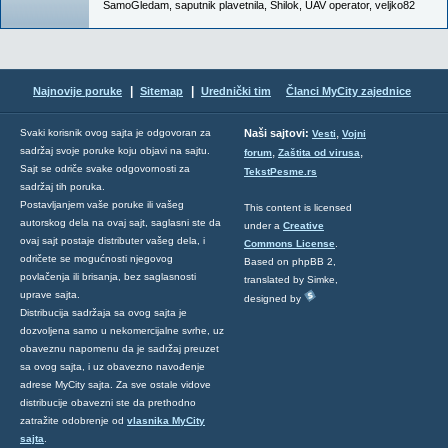
SamoGledam
,
saputnik plavetnila
,
Shilok
,
UAV operator
,
veljko82
|
|
Najnovije poruke
Sitemap
Urednički tim
Članci MyCity zajednice
,
Svaki korisnik ovog sajta je odgovoran za
Naši sajtovi:
Vesti
Vojni
sadržaj svoje poruke koju objavi na sajtu.
,
,
forum
Zaštita od virusa
Sajt se odriče svake odgovornosti za
TekstPesme.rs
sadržaj tih poruka.
Postavljanjem vaše poruke ili vašeg
This content is licensed
autorskog dela na ovaj sajt, saglasni ste da
under a
Creative
ovaj sajt postaje distributer vašeg dela, i
Commons License
.
odričete se mogućnosti njegovog
Based on phpBB 2,
povlačenja ili brisanja, bez saglasnosti
translated by Simke,
uprave sajta.
designed by
Distribucija sadržaja sa ovog sajta je
dozvoljena samo u nekomercijalne svrhe, uz
obaveznu napomenu da je sadržaj preuzet
sa ovog sajta, i uz obavezno navođenje
adrese MyCity sajta. Za sve ostale vidove
distribucije obavezni ste da prethodno
zatražite odobrenje od
vlasnika MyCity
sajta
.