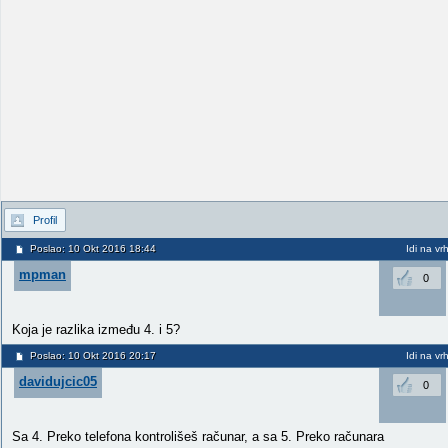
Profil
Poslao: 10 Okt 2016 18:44
Idi na vr
mpman
0
Koja je razlika između 4. i 5?
Poslao: 10 Okt 2016 20:17
Idi na vr
davidujcic05
0
Sa 4. Preko telefona kontrolišeš računar, a sa 5. Preko računara