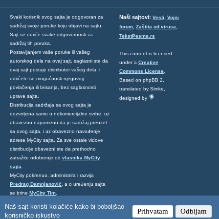
,
Svaki korisnik ovog sajta je odgovoran za
Naši sajtovi:
Vesti
Vojni
sadržaj svoje poruke koju objavi na sajtu.
,
,
forum
Zaštita od virusa
Sajt se odriče svake odgovornosti za
TekstPesme.rs
sadržaj tih poruka.
Postavljanjem vaše poruke ili vašeg
This content is licensed
autorskog dela na ovaj sajt, saglasni ste da
under a
Creative
ovaj sajt postaje distributer vašeg dela, i
Commons License
.
odričete se mogućnosti njegovog
Based on phpBB 2,
povlačenja ili brisanja, bez saglasnosti
translated by Simke,
uprave sajta.
designed by
Distribucija sadržaja sa ovog sajta je
dozvoljena samo u nekomercijalne svrhe, uz
obaveznu napomenu da je sadržaj preuzet
sa ovog sajta, i uz obavezno navođenje
adrese MyCity sajta. Za sve ostale vidove
distribucije obavezni ste da prethodno
zatražite odobrenje od
vlasnika MyCity
sajta
.
MyCity pokrenuo, administrira i razvija
Predrag Damnjanović
, a o uređenju sajta
se brine
MyCity Tim
.
Ukoliko želite da nas kontaktirate kliknite
Naš sajt koristi kolačiće kako bi poboljšao
Prihvatam
Odbijam
ovde
.
korisničko iskustvo