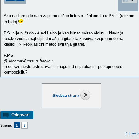
Ako nadjem gde sam zapisao slične linkove - šaljem ti na PM... (a imam
ih brdo)
P.S. Nije ni čudo - Alexi Laiho je kao klinac svirao violinu i klavir (a
ionako većina najboljih današnjih gitarista zasniva svoje umeće na
klasici => NeoKlasični metod sviranja gitare).
P.P.S.
@
MoscowBeast
&
bocke
:
ja se sve nešto ustručavam - mogu li da i ja ubacim po koju dobru
kompoziciju?
Sledeca strana
Odgovori
Strana:
1
2
Idi na v