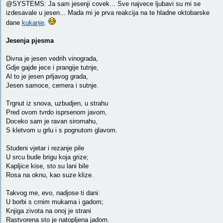
@SYSTEMS: Ja sam jesenji covek... Sve najvece ljubavi su mi se
izdesavale u jesen... Mada mi je prva reakcija na te hladne oktobarske
dane
kukanje
.
Jesenja pjesma
Divna je jesen vedrih vinograda,
Gdje gajde jece i prangije tutnje,
Al to je jesen prljavog grada,
Jesen samoce, cemera i sutnje.
Trgnut iz snova, uzbudjen, u strahu
Pred ovom tvrdo isprsenom javom,
Doceko sam je ravan siromahu,
S kletvom u grlu i s pognutom glavom.
Studeni vjetar i rezanje pile
U srcu bude brigu koja grize;
Kapljice kise, sto su lani bile
Rosa na oknu, kao suze klize.
Takvog me, evo, nadjose ti dani:
U borbi s crnim mukama i gadom;
Knjiga zivota na onoj je strani
Rastvorena sto je natopljena jadom.