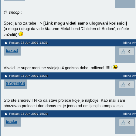
@
snoop
:
Specijalno za tebe =>
[Link mogu videti samo ulogovani korisnici]
(a mogu i drugi da vide šta ume Metal bend 'Children of Bodom'; nećete
zažaliti)
Poslao: 24 Jun 2007 13:35
Idi na vr
baxuz!
0
Vivaldi je super meni se svidjaju 4 godisna doba, odlicno!!!!!!!
Poslao: 24 Jun 2007 14:33
Idi na vr
SYSTEMS
0
Sto ste smorevi! Niko da stavi prolece koje je najbolje. Kao mali sam
obozavao prolece i dan danas mi je jedno od omiljenijih kompozicija
Poslao: 24 Jun 2007 15:30
Idi na vr
bocke
0