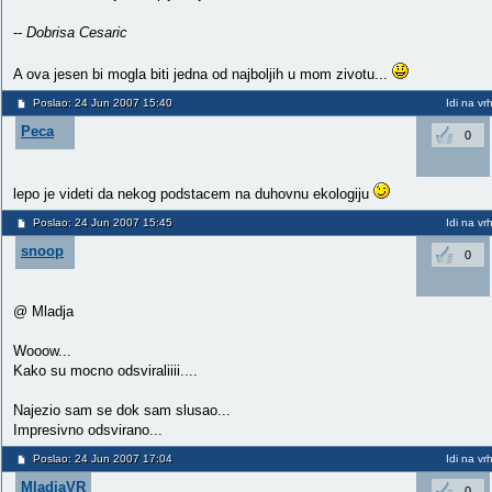
--
Dobrisa Cesaric
A ova jesen bi mogla biti jedna od najboljih u mom zivotu...
Poslao: 24 Jun 2007 15:40
Idi na vr
Peca
0
lepo je videti da nekog podstacem na duhovnu ekologiju
Poslao: 24 Jun 2007 15:45
Idi na vr
snoop
0
@ Mladja
Wooow...
Kako su mocno odsviraliiii....
Najezio sam se dok sam slusao...
Impresivno odsvirano...
Poslao: 24 Jun 2007 17:04
Idi na vr
MladjaVR
0