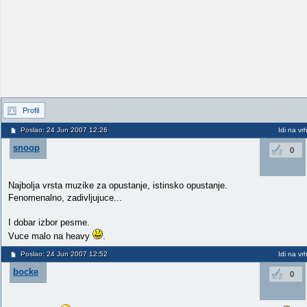
Profil
Poslao: 24 Jun 2007 12:26
Idi na vr
snoop
0
Najbolja vrsta muzike za opustanje, istinsko opustanje.
Fenomenalno, zadivljujuce...
I dobar izbor pesme.
Vuce malo na heavy
.
Poslao: 24 Jun 2007 12:52
Idi na vr
bocke
0