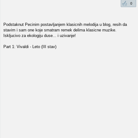
0
Podstaknut Pecinim postavljanjem klasicnih melodija u blog, resih da
stavim i sam one koje smatram remek delima klasicne muzike.
Iskljucivo za ekologiju duse... i uzivanje!
Part 1: Vivaldi - Leto (III stav)