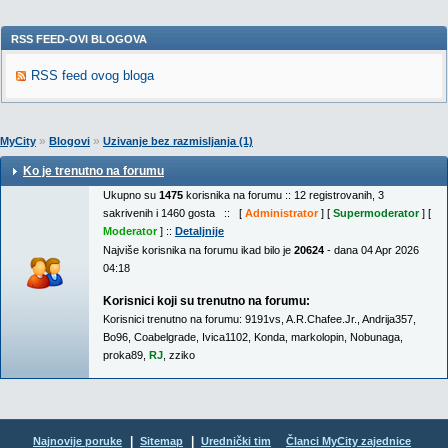
RSS FEED-OVI BLOGOVA
RSS feed ovog bloga
»
»
MyCity
Blogovi
Uzivanje bez razmisljanja (1)
Ko je trenutno na forumu
Ukupno su
1475
korisnika na forumu :: 12 registrovanih, 3
sakrivenih i 1460 gosta :: [
Administrator
] [
Supermoderator
] [
Moderator
] ::
Detaljnije
Najviše korisnika na forumu ikad bilo je
20624
- dana 04 Apr 2026
04:18
Korisnici koji su trenutno na forumu:
Korisnici trenutno na forumu:
9191vs
,
A.R.Chafee.Jr.
,
Andrija357
,
Bo96
,
Coabelgrade
,
Ivica1102
,
Konda
,
markolopin
,
Nobunaga
,
proka89
,
RJ
,
zziko
|
|
Najnovije poruke
Sitemap
Urednički tim
Članci MyCity zajednice