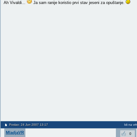
Ah Vivaldi...
Ja sam ranije koristio prvi stav jeseni za opuštanje.
Poslao: 24 Jun 2007 13:17
Idi na vr
MladjaVR
0