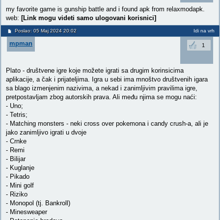
my favorite game is gunship battle and i found apk from relaxmodapk.
web:
[Link mogu videti samo ulogovani korisnici]
Poslao: 05 Maj 2024 20:02
Idi na vrh
mpman
1
Plato - društvene igre koje možete igrati sa drugim korinsicima
aplikacije, a čak i prijateljima. Igra u sebi ima mnoštvo društvenih igara
sa blago izmenjenim nazivima, a nekad i zanimljivim pravilima igre,
pretpostavljam zbog autorskih prava. Ali među njima se mogu naći:
- Uno;
- Tetris;
- Matching monsters - neki cross over pokemona i candy crush-a, ali je
jako zanimljivo igrati u dvoje
- Crnke
- Remi
- Bilijar
- Kuglanje
- Pikado
- Mini golf
- Riziko
- Monopol (tj. Bankroll)
- Minesweaper