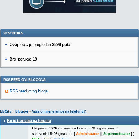
STATISTIKA
Ovaj topic je pregledan
2898 puta
Broj poruka:
19
RSS FEED-OVI BLOGOVA
RSS feed ovog bloga
»
»
MyCity
Blogovi
Vaše omiljene igrice na telefonu?
Ko je trenutno na forumu
Ukupno su
5576
korisnika na forumu :: 78 registrovanih, 5
sakrivenih i 5493 gosta :: [
Administrator
] [
Supermoderator
] [