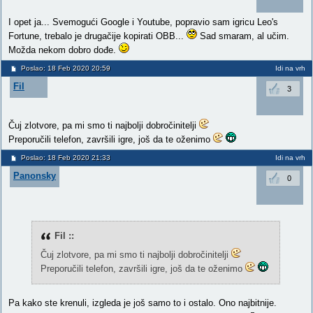
I opet ja... Svemogući Google i Youtube, popravio sam igricu Leo's
Fortune, trebalo je drugačije kopirati OBB...
Sad smaram, al učim.
Možda nekom dobro dođe.
Poslao: 18 Feb 2020 20:59
Idi na vrh
Fil
3
Čuj zlotvore, pa mi smo ti najbolji dobročinitelji
Preporučili telefon, završili igre, još da te oženimo
Poslao: 18 Feb 2020 21:33
Idi na vrh
Panonsky
0
Fil ::
Čuj zlotvore, pa mi smo ti najbolji dobročinitelji
Preporučili telefon, završili igre, još da te oženimo
Pa kako ste krenuli, izgleda je još samo to i ostalo. Ono najbitnije.