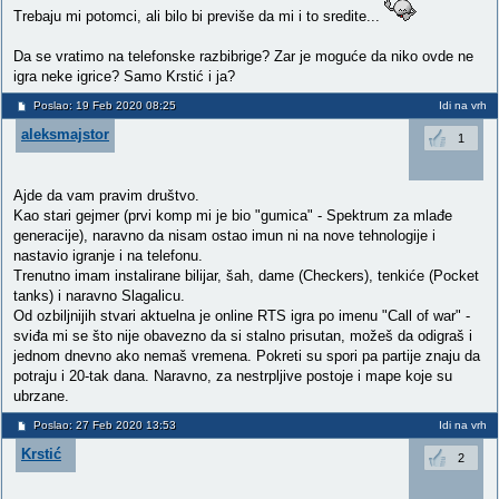
Trebaju mi potomci, ali bilo bi previše da mi i to sredite...
Da se vratimo na telefonske razbibrige? Zar je moguće da niko ovde ne
igra neke igrice? Samo Krstić i ja?
Poslao: 19 Feb 2020 08:25
Idi na vrh
aleksmajstor
1
Ajde da vam pravim društvo.
Kao stari gejmer (prvi komp mi je bio "gumica" - Spektrum za mlađe
generacije), naravno da nisam ostao imun ni na nove tehnologije i
nastavio igranje i na telefonu.
Trenutno imam instalirane bilijar, šah, dame (Checkers), tenkiće (Pocket
tanks) i naravno Slagalicu.
Od ozbiljnijih stvari aktuelna je online RTS igra po imenu "Call of war" -
sviđa mi se što nije obavezno da si stalno prisutan, možeš da odigraš i
jednom dnevno ako nemaš vremena. Pokreti su spori pa partije znaju da
potraju i 20-tak dana. Naravno, za nestrpljive postoje i mape koje su
ubrzane.
Poslao: 27 Feb 2020 13:53
Idi na vrh
Krstić
2