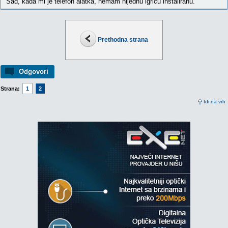
Sad, kada mi je telefon alatka, nemam nijednu igricu instaliranu.
Prethodna strana
Odgovori
Strana:
1
2
Idi na vrh