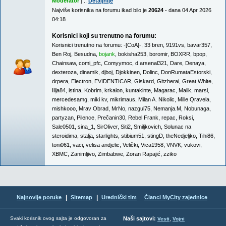
Moderator
] ::
Detaljnije
Najviše korisnika na forumu ikad bilo je
20624
- dana 04 Apr 2026
04:18
Korisnici koji su trenutno na forumu:
Korisnici trenutno na forumu:
-[CoA]-
,
33 bren
,
9191vs
,
bavar357
,
Ben Roj
,
Besudna
,
bojank
,
bokisha253
,
boromir
,
BOXRR
,
bpop
,
Chainsaw
,
comi_pfc
,
Comyymoc
,
d.arsenal321
,
Dare
,
Denaya
,
dexteroza
,
dinamik
,
djboj
,
Djokkinen
,
Dolinc
,
DonRumataEstorski
,
drpera
,
Electron
,
EVIDENTICAR
,
Giskard
,
Gitzherai
,
Great White
,
Ilija84
,
istina
,
Kobrim
,
krkalon
,
kuntakinte
,
Magarac
,
Malik
,
marsi
,
mercedesamg
,
miki kv
,
mikrimaus
,
Milan A. Nikolic
,
Mille Qravela
,
mishkooo
,
Mrav Obrad
,
MrNo
,
nazgul75
,
Nemanja.M
,
Nobunaga
,
partyzan
,
Pilence
,
Prečanin30
,
Rebel Frank
,
repac
,
Roksi
,
Sale0501
,
sina_1
,
SirOliver
,
Siti2
,
Smiljkovich
,
Solunac na
steroidima
,
stalja
,
starlights
,
stibium51
,
stingD
,
theNedjeljko
,
Tihi86
,
toni061
,
vaci
,
velisa andjelic
,
Velički
,
Vica1958
,
VNVK
,
vukovi
,
XBMC
,
Zanimljivo
,
Zimbabwe
,
Zoran Rapajić
,
zziko
|
|
Najnovije poruke
Sitemap
Urednički tim
Članci MyCity zajednice
,
Svaki korisnik ovog sajta je odgovoran za
Naši sajtovi:
Vesti
Vojni