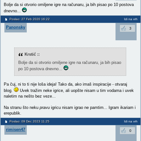
Bolje da si otvorio omiljene igre na računaru, ja bih pisao po 10 postova
dnevno...
Poslao: 27 Feb 2020 16:22
Idi na vrh
Panonsky
3
Krstić ::
Bolje da si otvorio omiljene igre na računaru, ja bih pisao
po 10 postova dnevno...
Pa čuj, ni to ti nije loša ideja! Tako da, ako imaš inspiracije - otvaraj
blog.
Uvek tražim neke igrice, ali uopšte nisam u tim vodama i uvek
naletim na nešto bez veze...
Na stranu što neku
pravu
igricu nisam igrao ne pamtim... Igram ikariam i
erepublik.
Poslao: 09 Dec 2023 11:25
Idi na vrh
rimisen47
0