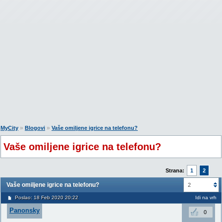
»
»
MyCity
Blogovi
Vaše omiljene igrice na telefonu?
Vaše omiljene igrice na telefonu?
Strana:
1
2
Vaše omiljene igrice na telefonu?
2
Poslao: 18 Feb 2020 20:22
Idi na vrh
Panonsky
0