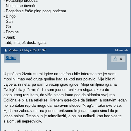
- Potapanje brodova
- Ne ljuti se čoveče
- Pogađanje čaše ping pong lopticom
- Bingo
- Šah
- Go
- Domine
- Jamb
...itd, ima još dosta igara.
Poslao: 21 Maj 2024 17:37
Idi na vrh
Sirius
0
U prošlom životu su mi igrice na telefonu bile interesantne jer sam
mobilni imao već druge godine kad se kod nas pojavio. Nije bilo ni
vajbera, ni neta, pa sam u vožnji igrao igrice. Moja omiljena igra na
''Nokiji'' bila je ''zmija''. Tu sam jednom prilikom stigao skoro do
apsolutnog rezultata, da više nisam imao gde da sklonim svoj rep.
Odlična je bila za reflekse. Krenem gore-dole da šniram, a ostavim jedan
horizontalan rep da mogu da napravim sledeći ''krug''...i tako sve brže.
E, da ne zaboravim - na jednom eriksonu koji sam kupio sinu bila je
igrica baloni. Trebalo ih je mimoilaziti, a oni su nailazili kao kad vozite
slalom, ali nepredvidiv.