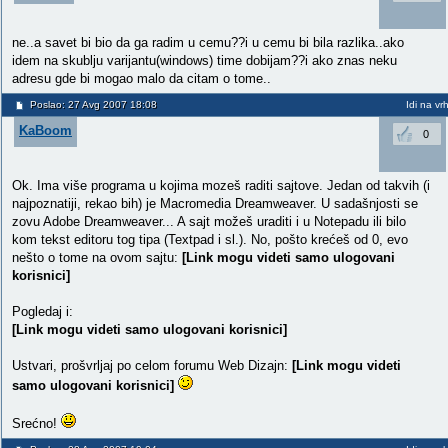
ne..a savet bi bio da ga radim u cemu??i u cemu bi bila razlika..ako
idem na skublju varijantu(windows) time dobijam??i ako znas neku
adresu gde bi mogao malo da citam o tome..
Poslao: 27 Avg 2007 18:08
Idi na vr
KaBoom
0
Ok. Ima više programa u kojima mozeš raditi sajtove. Jedan od takvih (i
najpoznatiji, rekao bih) je Macromedia Dreamweaver. U sadašnjosti se
zovu Adobe Dreamweaver... A sajt možeš uraditi i u Notepadu ili bilo
kom tekst editoru tog tipa (Textpad i sl.). No, pošto krećeš od 0, evo
nešto o tome na ovom sajtu:
[Link mogu videti samo ulogovani
korisnici]
Pogledaj i:
[Link mogu videti samo ulogovani korisnici]
Ustvari, prošvrljaj po celom forumu Web Dizajn:
[Link mogu videti
samo ulogovani korisnici]
Srećno!