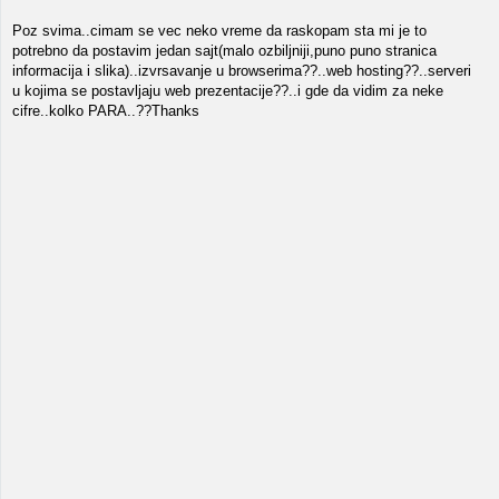
Poz svima..cimam se vec neko vreme da raskopam sta mi je to
potrebno da postavim jedan sajt(malo ozbiljniji,puno puno stranica
informacija i slika)..izvrsavanje u browserima??..web hosting??..serveri
u kojima se postavljaju web prezentacije??..i gde da vidim za neke
cifre..kolko PARA..??Thanks