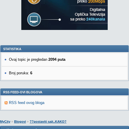
STATISTIKA
Ovaj topic je pregledan
2094 puta
Broj poruka:
6
RSS FEED-OVI BLOGOVA
RSS feed ovog bloga
»
»
MyCity
Blogovi
??postaviti sajt..KAKO?