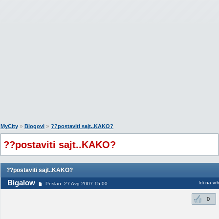
»
»
MyCity
Blogovi
??postaviti sajt..KAKO?
??postaviti sajt..KAKO?
??postaviti sajt..KAKO?
Bigalow
Idi na vr
Poslao: 27 Avg 2007 15:00
0