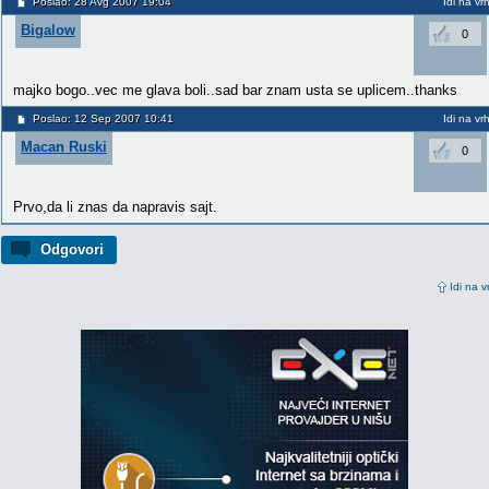
Poslao: 28 Avg 2007 19:04
Idi na vr
Bigalow
0
majko bogo..vec me glava boli..sad bar znam usta se uplicem..thanks
Poslao: 12 Sep 2007 10:41
Idi na vr
Macan Ruski
0
Prvo,da li znas da napravis sajt.
Odgovori
Idi na v