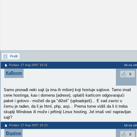
Profil
Poslao: 27 Avg 2007 15:11
Idi na vr
KaBoom
0
Samo pronađi neki sajt (a ima ih milion) koji hostuje sajtove. Tamo imaš
cene hostinga, kao i domena (adrese), uplatiš karticom odgovarajući
paket i gotovo - možeš da ga "dižeš" (uploaduješ)... E sad zavisi u
čemu je rađen, da li je html, php, asp... Prema tome vidiš da li ti treba
skuplji Windows ili može i jeftiniji Linux hosting. Jel imaš već napravljan
sajt?
Poslao: 27 Avg 2007 15:21
Idi na vr
Bigalow
0