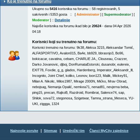
Ko je trenutno na forumu
Ukupno su
5416
korisnika na forumu :: 58 registrovanih, 5
sakrivenih i 5353 gosta :: [
Administrator
] [
Supermoderator
] [
Moderator
] ::
Detaljnije
Najviše korisnika na forumu ikad bilo je
20624
- dana 04 Apr 2026
04:18
Korisnici koji su trenutno na forumu:
Korisnici trenutno na forumu:
9k38
,
Aleksa 3215
,
Aleksandar Tomić
,
ALFASPORTIVO
,
Avalon015
,
Ba4e
,
bb929
,
bbrasnjo3
,
Bo96
,
bokicacar
,
cavatina
,
cebam
,
CHARLIE JA.
,
Clouseau
,
Crazzer
,
Darko Jovanovic
,
djboj
,
DonRumataEstorski
,
dusanobr
,
eulereix
,
EXIT78
,
Foxdie
,
g_g
,
glados
,
Hardenberg
,
Imperator_Aleksandr_lll
,
Incognito
,
Joint Chief
,
koliko
,
Leonov
,
loon123
,
Malik
,
Mickey91
,
Milan A. Nikolic
,
Milos1987
,
Mirage 2000N
,
Mićko
,
Mrav Obrad
,
nebojsag
,
Nemanja Opalić
,
nemkea71
,
nenad81
,
nevjerna beba
,
ping15
,
precan
,
RajkoB
,
Razdroid
,
Romibrat
,
Salence74
,
sap
,
Shilok
,
sova72
,
stegonosa
,
Szigetwar
,
Tamna_strana_Meseca
,
YU-
UKI
,
ziggga
,
1324
|
|
Najnovije poruke
Sitemap
Urednički tim
Članci MyCity zajednice