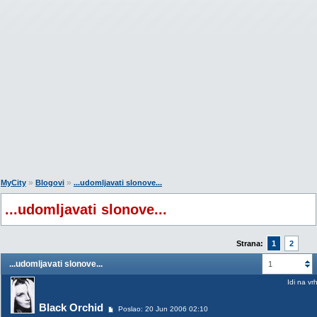
»
»
MyCity
Blogovi
...udomljavati slonove...
...udomljavati slonove...
Strana:
1
2
...udomljavati slonove...
1
Idi na vr
Black Orchid
Poslao: 20 Jun 2006 02:10