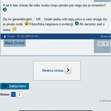
A jel ti bas moras da vidis svaku moju poruku pre nego sto je izmenim?
Da ne generalizujem... Uff... Imam jednu vrlo lepu pricu u vezi onoga sto
je pisalo ovde.
Filozofska rasprava o evoluciji.
Ali necemo sad o
tome.
Poslao: 15 Jul 2006 22:40
Idi na vr
Black Orchid
1
Sledeca strana
Zaključano
Strana:
1
2
Idi na v