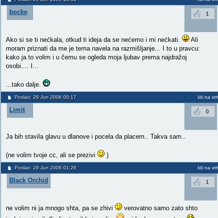
bocke
1
Ako si se ti nećkala, otkud ti ideja da se nećemo i mi nećkati.
Ali
moram priznati da me je tema navela na razmišljanje... I to u pravcu:
kako ja to volim i u čemu se ogleda moja ljubav prema najdražoj
osobi.... I...
...tako dalje.
Poslao: 29 Jun 2006 00:17
Idi na vr
Limit
0
Ja bih stavila glavu u dlanove i pocela da placem.. Takva sam..
(ne volim tvoje cc, ali se prezivi
)
Poslao: 29 Jun 2006 01:26
Idi na vr
Black Orchid
1
ne volim ni ja mnogo shta, pa se zhivi
verovatno samo zato shto