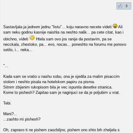
3
Sastavljala ja jednom jednu "listu"... koju naravno necete videti
Ali
sam neku godinu kasnije naishla na neshto nalik... pa cete citat, kao i
obichno, videti
Htela sam ovo jos ranije da postavim, pa se
necckala, zhestoko, pa... evo, nocas... poneshto na forumu me ponovo
setilo, i... neka...
"...
Kada sam se vratio u nashu sobu, ona je sjedila za malim pisaccim
stolom i neshto pisala na hotelskom papiru za pisma.
Sitnim zbijenim rukopisom bila je vec ispunila desetke stranica.
Kome to pishesh? Zapitao sam je naginjuci se da je poljubim u vrat.
Tebi.
Meni?...
...zashto mi pishesh?
Oh, zapravo ti ne pishem zaozbiljno, pishem ono shto bih zheljela s