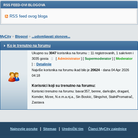
RSS FEED-OVI BLOGOVA
RSS feed ovog bloga
»
»
MyCity
Blogovi
...udomljavati slonove...
Ko je trenutno na forumu
Ukupno su
3047
korisnika na forumu :: 11 registrovanih, 1 sakriven i
3035 gosta :: [
Administrator
] [
Supermoderator
] [
Moderator
] ::
Detaljnije
Najviše korisnika na forumu ikad bilo je
20624
- dana 04 Apr 2026
04:18
Korisnici koji su trenutno na forumu:
Korisnici trenutno na forumu:
bavar357
,
benne
,
darkojbn
,
draganl
,
Komder
,
Mzee
,
N.e.m.a.nj.a.
,
Sin Boskic
,
Slingshot
,
StalniPromatrač
,
Zastava
|
|
Najnovije poruke
Sitemap
Urednički tim
Članci MyCity zajednice