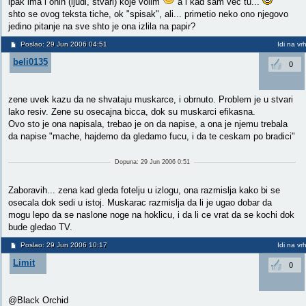
ipak ima i onih (ljudi, stvari) koje volim
a i kad sam vec tu...
shto se ovog teksta tiche, ok "spisak", ali... primetio neko ono njegovo
jedino pitanje na sve shto je ona izlila na papir?
Poslao: 29 Jun 2006 04:51
Idi na vr
beli0135
0
zene uvek kazu da ne shvataju muskarce, i obrnuto. Problem je u stvari
lako resiv. Zene su osecajna bicca, dok su muskarci efikasna.
Ovo sto je ona napisala, trebao je on da napise, a ona je njemu trebala
da napise "mache, hajdemo da gledamo fucu, i da te ceskam po bradici"
Dopuna: 29 Jun 2006 0:51
Zaboravih... zena kad gleda fotelju u izlogu, ona razmislja kako bi se
osecala dok sedi u istoj. Muskarac razmislja da li je ugao dobar da
mogu lepo da se naslone noge na hoklicu, i da li ce vrat da se kochi dok
bude gledao TV.
Poslao: 29 Jun 2006 10:17
Idi na vr
Limit
0
@Black Orchid