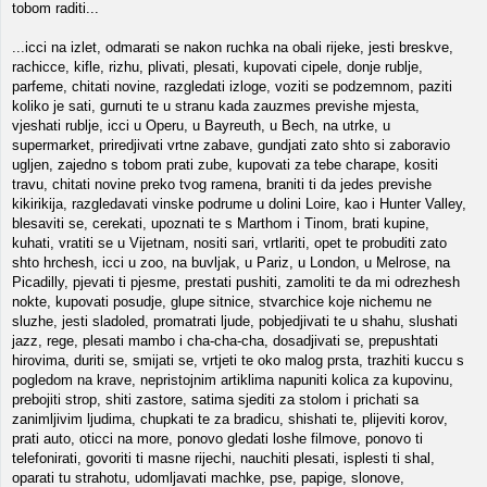
tobom raditi...
...icci na izlet, odmarati se nakon ruchka na obali rijeke, jesti breskve,
rachicce, kifle, rizhu, plivati, plesati, kupovati cipele, donje rublje,
parfeme, chitati novine, razgledati izloge, voziti se podzemnom, paziti
koliko je sati, gurnuti te u stranu kada zauzmes previshe mjesta,
vjeshati rublje, icci u Operu, u Bayreuth, u Bech, na utrke, u
supermarket, priredjivati vrtne zabave, gundjati zato shto si zaboravio
ugljen, zajedno s tobom prati zube, kupovati za tebe charape, kositi
travu, chitati novine preko tvog ramena, braniti ti da jedes previshe
kikirikija, razgledavati vinske podrume u dolini Loire, kao i Hunter Valley,
blesaviti se, cerekati, upoznati te s Marthom i Tinom, brati kupine,
kuhati, vratiti se u Vijetnam, nositi sari, vrtlariti, opet te probuditi zato
shto hrchesh, icci u zoo, na buvljak, u Pariz, u London, u Melrose, na
Picadilly, pjevati ti pjesme, prestati pushiti, zamoliti te da mi odrezhesh
nokte, kupovati posudje, glupe sitnice, stvarchice koje nichemu ne
sluzhe, jesti sladoled, promatrati ljude, pobjedjivati te u shahu, slushati
jazz, rege, plesati mambo i cha-cha-cha, dosadjivati se, prepushtati
hirovima, duriti se, smijati se, vrtjeti te oko malog prsta, trazhiti kuccu s
pogledom na krave, nepristojnim artiklima napuniti kolica za kupovinu,
prebojiti strop, shiti zastore, satima sjediti za stolom i prichati sa
zanimljivim ljudima, chupkati te za bradicu, shishati te, plijeviti korov,
prati auto, oticci na more, ponovo gledati loshe filmove, ponovo ti
telefonirati, govoriti ti masne rijechi, nauchiti plesati, isplesti ti shal,
oparati tu strahotu, udomljavati machke, pse, papige, slonove,