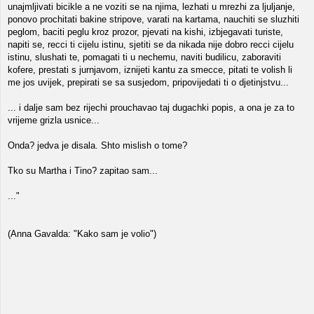
unajmljivati bicikle a ne voziti se na njima, lezhati u mrezhi za ljuljanje,
ponovo prochitati bakine stripove, varati na kartama, nauchiti se sluzhiti
peglom, baciti peglu kroz prozor, pjevati na kishi, izbjegavati turiste,
napiti se, recci ti cijelu istinu, sjetiti se da nikada nije dobro recci cijelu
istinu, slushati te, pomagati ti u nechemu, naviti budilicu, zaboraviti
kofere, prestati s jurnjavom, iznijeti kantu za smecce, pitati te volish li
me jos uvijek, prepirati se sa susjedom, pripovijedati ti o djetinjstvu...
... i dalje sam bez rijechi prouchavao taj dugachki popis, a ona je za to
vrijeme grizla usnice...
Onda? jedva je disala. Shto mislish o tome?
Tko su Martha i Tino? zapitao sam...
..."
(Anna Gavalda: "Kako sam je volio")