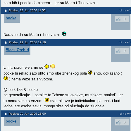
zato bih i pocela da placem... jer su Marta i Tino vazni..
Poslao: 29 Jun 2006 11:55
Idi na vr
bocke
0
Naravno da su Marta i Tino vazni.
Poslao: 29 Jun 2006 17:19
Idi na vr
Black Orchid
0
Limit, razumele smo se
bocke bi rekao zato shto smo obe zhenskog pola
shto, dokazano (
) nema veze sa zhivotom.
@ beli0135 & bocke
ne generalizujte. i batalite to "zhene su ovakve, mushkarci onakvi", jer
to nema veze s vezom.
sve, ali sve je individualno. pa chak i kod
jedne iste osobe zavisi mnogo shta od sluchaja do sluchaja.
Poslao: 29 Jun 2006 23:00
Idi na vr
bocke
0