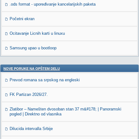
.ods format - upoređivanje kancelarijskih paketa
Početni ekran
Ocitavanje Licnih karti u linuxu
Samsung upao u bootloop
NOVE PORUKE NA OPŠTEM DELU
Prevod romana sa srpskog na engleski
FK Partizan 2026/27.
Zlatibor – Namešten dvosoban stan 37 m&#178; | Panoramski
pogled | Direktno od vlasnika
Dilucida intervalla Srbije