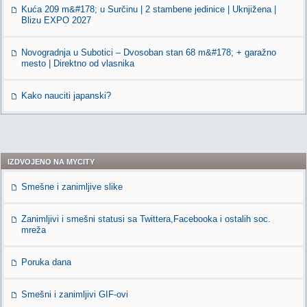
Kuća 209 m&#178; u Surčinu | 2 stambene jedinice | Uknjižena |
Blizu EXPO 2027
Novogradnja u Subotici – Dvosoban stan 68 m&#178; + garažno
mesto | Direktno od vlasnika
Kako nauciti japanski?
IZDVOJENO NA MYCITY
Smešne i zanimljive slike
Zanimljivi i smešni statusi sa Twittera,Facebooka i ostalih soc.
mreža
Poruka dana
Smešni i zanimljivi GIF-ovi