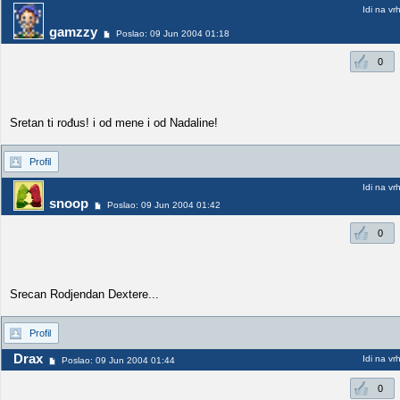
Idi na vr
gamzzy
Poslao: 09 Jun 2004 01:18
0
Sretan ti rođus! i od mene i od Nadaline!
Profil
Idi na vr
snoop
Poslao: 09 Jun 2004 01:42
0
Srecan Rodjendan Dextere...
Profil
Drax
Idi na vr
Poslao: 09 Jun 2004 01:44
0