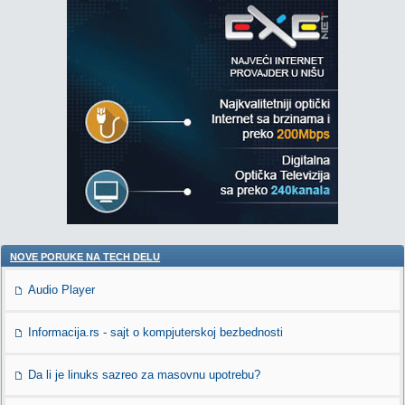
NOVE PORUKE NA TECH DELU
Audio Player
Informacija.rs - sajt o kompjuterskoj bezbednosti
Da li je linuks sazreo za masovnu upotrebu?