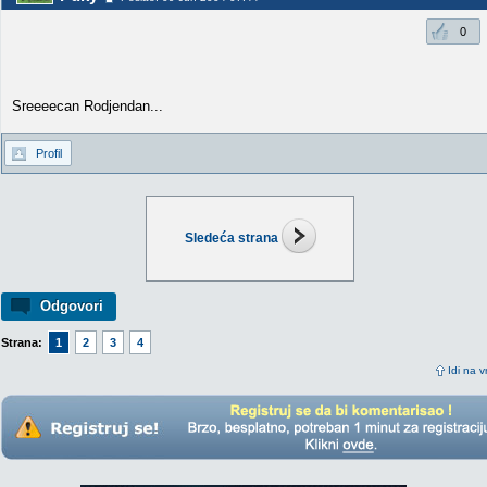
0
Sreeeecan Rodjendan...
Profil
Sledeća strana
Odgovori
Strana:
1
2
3
4
Idi na v