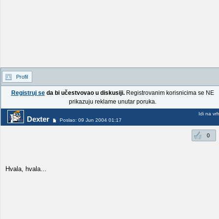
Profil
Registruj se
da bi učestvovao u diskusiji.
Registrovanim korisnicima se NE
prikazuju reklame unutar poruka.
Idi na vr
Dexter
Poslao: 09 Jun 2004 01:17
0
Hvala, hvala...