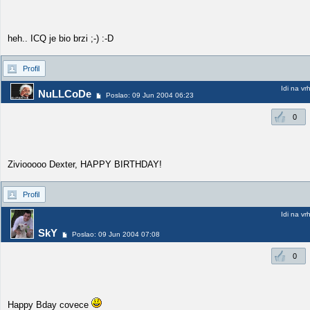
heh.. ICQ je bio brzi ;-) :-D
Profil
Idi na vr
NuLLCoDe
Poslao: 09 Jun 2004 06:23
0
Ziviooooo Dexter, HAPPY BIRTHDAY!
Profil
Idi na vr
SkY
Poslao: 09 Jun 2004 07:08
0
Happy Bday covece