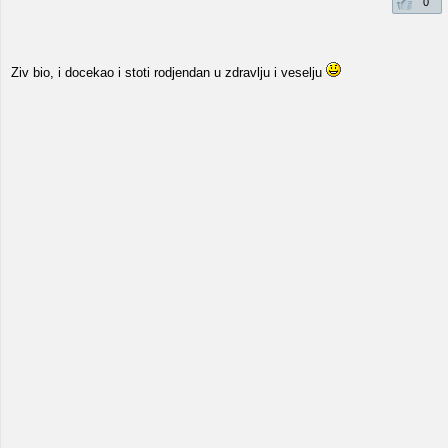
0
Ziv bio, i docekao i stoti rodjendan u zdravlju i veselju