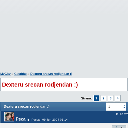
»
»
MyCity
Čestitke
Dexteru srecan rodjendan :)
Dexteru srecan rodjendan :)
Strana:
1
2
3
4
Dexteru srecan rodjendan :)
1
Idi na vr
Peca
Poslao: 09 Jun 2004 01:14