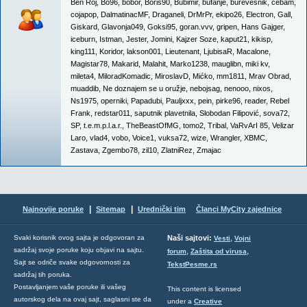
Ben Roj
,
Bo96
,
bobor
,
Boris90
,
Bubimir
,
bufanje
,
burevesnik
,
cebam
,
cojapop
,
DalmatinacMF
,
Draganeli
,
DrMrPr
,
ekipo26
,
Electron
,
Gall
,
Giskard
,
Glavonja049
,
Goksi95
,
goran.vvv
,
gripen
,
Hans Gajger
,
iceburn
,
Istman
,
Jester
,
Jomini
,
Kajzer Soze
,
kaput21
,
kikisp
,
king111
,
Koridor
,
lakson001
,
Lieutenant
,
LjubisaR
,
Macalone
,
Magistar78
,
Makarid
,
Malahit
,
Marko1238
,
mauglibn
,
miki kv
,
mileta4
,
MiloradKomadic
,
MiroslavD
,
Mićko
,
mm1811
,
Mrav Obrad
,
muaddib
,
Ne doznajem se u oružje
,
nebojsag
,
nenooo
,
nixos
,
Ns1975
,
operniki
,
Papadubi
,
Pauljxxx
,
pein
,
pirke96
,
reader
,
Rebel
Frank
,
redstar011
,
saputnik plavetnila
,
Slobodan Filipović
,
sova72
,
SP
,
t.e.m.p.l.a.r.
,
TheBeastOfMG
,
tomo2
,
Tribal
,
VaRvArI 85
,
Velizar
Laro
,
vlad4
,
vobo
,
Voice1
,
vuksa72
,
wize
,
Wrangler
,
XBMC
,
Zastava
,
Zgembo78
,
zil10
,
ZlatniRez
,
Zmajac
|
|
Najnovije poruke
Sitemap
Urednički tim
Članci MyCity zajednice
,
Svaki korisnik ovog sajta je odgovoran za
Naši sajtovi:
Vesti
Vojni
sadržaj svoje poruke koju objavi na sajtu.
,
,
forum
Zaštita od virusa
Sajt se odriče svake odgovornosti za
TekstPesme.rs
sadržaj tih poruka.
Postavljanjem vaše poruke ili vašeg
This content is licensed
autorskog dela na ovaj sajt, saglasni ste da
under a
Creative