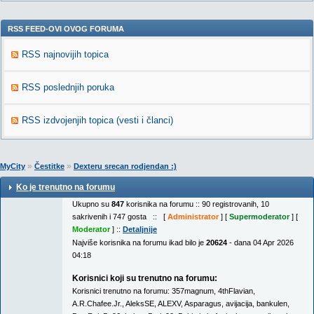
RSS FEED-OVI OVOG FORUMA
RSS najnovijih topica
RSS poslednjih poruka
RSS izdvojenjih topica (vesti i članci)
»
»
MyCity
Čestitke
Dexteru srecan rodjendan :)
Ko je trenutno na forumu
Ukupno su
847
korisnika na forumu :: 90 registrovanih, 10
sakrivenih i 747 gosta :: [
Administrator
] [
Supermoderator
] [
Moderator
] ::
Detaljnije
Najviše korisnika na forumu ikad bilo je
20624
- dana 04 Apr 2026
04:18
Korisnici koji su trenutno na forumu:
Korisnici trenutno na forumu:
357magnum
,
4thFlavian
,
A.R.Chafee.Jr.
,
AleksSE
,
ALEXV
,
Asparagus
,
avijacija
,
bankulen
,