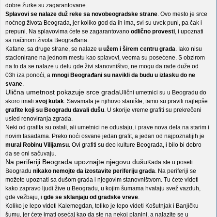
dobre žurke su zagarantovane.
Splavovi se nalaze duž reke sa novobeogradske strane
. Ovo mesto je srce
noćnog života Beograda, jer koliko god da ih ima, svi su uvek puni, pa čak i
prepuni. Na splavovima ćete se zagarantovano
odlično provesti
, i upoznati
sa načinom života Beograđana.
Kafane, sa druge strane, se nalaze
u užem i širem centru grada
. Iako nisu
stacionirane na jednom mestu kao splavovi, veoma su posećene. S obzirom
na to da se nalaze u delu gde živi stanovništvo, ne mogu da rade duže od
03h iza ponoći, a
mnogi Beograđani su navikli da budu u izlasku do ne
svane
.
Ulična umetnost pokazuje srce grada
Ulični umetnici su u Beogradu do
skoro imali
svoj kutak
. Savamala je njihovo stanište, tamo su pravili najlepše
grafite koji su Beogradu davali dušu
. U skorije vreme grafiti su prekrečeni
usled renoviranja zgrada.
Neki od grafita su ostali, ali umetnici ne odustaju, i prave nova dela na starim i
novim fasadama. Preko noći osvane jedan grafit, a jedan od najpoznatijih je
mural Robinu Vilijamsu
. Ovi grafiti su deo kulture Beograda, i bilo bi dobro
da se oni sačuvaju.
Na periferiji Beograda upoznajte njegovu dušu
Kada ste u poseti
Beogradu
nikako nemojte da izostavite periferiju grada
. Na periferiji se
možete upoznati sa dušom grada i njegovim stanovništvom. Tu ćete videti
kako zapravo ljudi žive u Beogradu, u kojim šumama hvataju svež vazduh,
gde vežbaju, i
gde se sklanjaju od gradske vreve
.
Koliko je lepo videti Kalemegdan, toliko je lepo videti Košutnjak i Banjičku
šumu, jer ćete imati osećaj kao da ste na nekoj planini, a nalazite se u