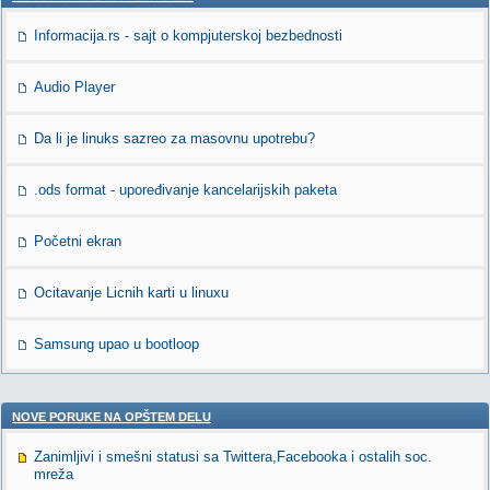
Informacija.rs - sajt o kompjuterskoj bezbednosti
Audio Player
Da li je linuks sazreo za masovnu upotrebu?
.ods format - upoređivanje kancelarijskih paketa
Početni ekran
Ocitavanje Licnih karti u linuxu
Samsung upao u bootloop
NOVE PORUKE NA OPŠTEM DELU
Zanimljivi i smešni statusi sa Twittera,Facebooka i ostalih soc.
mreža