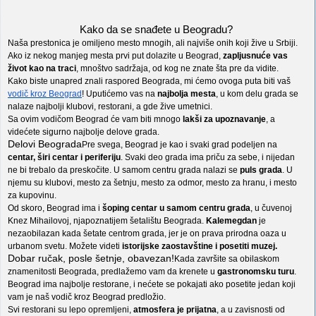
Kako da se snađete u Beogradu?
Naša prestonica je omiljeno mesto mnogih, ali najviše onih koji žive u Srbiji.
Ako iz nekog manjeg mesta prvi put dolazite u Beograd,
zapljusnuće vas
život kao na traci
, mnoštvo sadržaja, od kog ne znate šta pre da vidite.
Kako biste unapred znali raspored Beograda, mi ćemo ovoga puta biti vaš
vodič kroz Beograd
! Uputićemo vas na
najbolja mesta
, u kom delu grada se
nalaze najbolji klubovi, restorani, a gde žive umetnici.
Sa ovim vodičom Beograd će vam biti mnogo
lakši za upoznavanje
, a
videćete sigurno najbolje delove grada.
Delovi Beograda
Pre svega, Beograd je kao i svaki grad podeljen na
centar, širi centar i periferiju
. Svaki deo grada ima priču za sebe, i nijedan
ne bi trebalo da preskočite. U samom centru grada nalazi se
puls grada
. U
njemu su klubovi, mesto za šetnju, mesto za odmor, mesto za hranu, i mesto
za kupovinu.
Od skoro, Beograd ima i
šoping centar u samom centru grada
, u čuvenoj
Knez Mihailovoj, njapoznatijem šetalištu Beograda.
Kalemegdan
je
nezaobilazan kada šetate centrom grada, jer je on prava prirodna oaza u
urbanom svetu. Možete videti
istorijske zaostavštine i posetiti muzej.
Dobar ručak, posle šetnje, obavezan!
Kada završite sa obilaskom
znamenitosti Beograda, predlažemo vam da krenete u
gastronomsku turu
.
Beograd ima najbolje restorane, i nećete se pokajati ako posetite jedan koji
vam je naš vodič kroz Beograd predložio.
Svi restorani su lepo opremljeni,
atmosfera je prijatna
, a u zavisnosti od