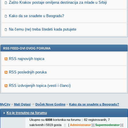
Zašto Krakov postaje omiljena destinacija za mlade u Srbiji
Kako da se snađete u Beogradu?
Na čemu (ne) treba štedeti kada putujete
RSS FEED-OVI OVOG FORUMA
RSS najnovijih topica
RSS poslednjih poruka
RSS izdvojenjih topica (vesti i članci)
»
->
»
MyCity
Mali Oglasi
Doček Nove Godine
Kako da se snađete u Beogradu?
Ko je trenutno na forumu
Ukupno su
6008
korisnika na forumu :: 82 registrovanih, 7
sakrivenih i 5919 gosta :: [
Administrator
] [
Supermoderator
] [