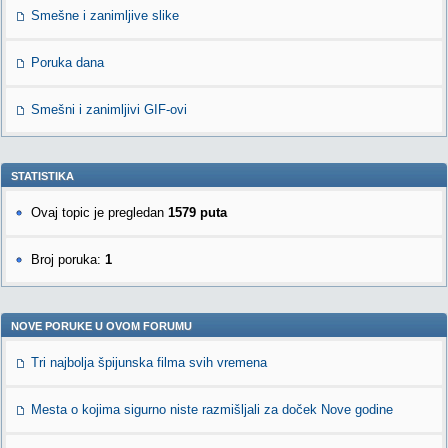
Smešne i zanimljive slike
Poruka dana
Smešni i zanimljivi GIF-ovi
STATISTIKA
Ovaj topic je pregledan
1579 puta
Broj poruka:
1
NOVE PORUKE U OVOM FORUMU
Tri najbolja špijunska filma svih vremena
Mesta o kojima sigurno niste razmišljali za doček Nove godine