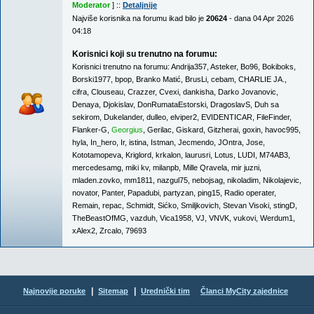
Moderator
] ::
Detaljnije
Najviše korisnika na forumu ikad bilo je
20624
- dana 04 Apr 2026
04:18
Korisnici koji su trenutno na forumu:
Korisnici trenutno na forumu:
Andrija357
,
Asteker
,
Bo96
,
Bokiboks
,
Borski1977
,
bpop
,
Branko Matić
,
BrusLi
,
cebam
,
CHARLIE JA.
,
cifra
,
Clouseau
,
Crazzer
,
Cvexi
,
dankisha
,
Darko Jovanovic
,
Denaya
,
Djokislav
,
DonRumataEstorski
,
DragoslavS
,
Duh sa
sekirom
,
Dukelander
,
dulleo
,
elviper2
,
EVIDENTICAR
,
FileFinder
,
Flanker-G
,
Georgius
,
Gerilac
,
Giskard
,
Gitzherai
,
goxin
,
havoc995
,
hyla
,
In_hero
,
Ir
,
istina
,
Istman
,
Jecmendo
,
JOntra
,
Jose
,
Kototamopeva
,
Kriglord
,
krkalon
,
laurusri
,
Lotus
,
LUDI
,
M74AB3
,
mercedesamg
,
miki kv
,
milanpb
,
Mille Qravela
,
mir juzni
,
mladen.zovko
,
mm1811
,
nazgul75
,
nebojsag
,
nikoladim
,
Nikolajevic
,
novator
,
Panter
,
Papadubi
,
partyzan
,
ping15
,
Radio operater
,
Remain
,
repac
,
Schmidt
,
Sićko
,
Smiljkovich
,
Stevan Visoki
,
stingD
,
TheBeastOfMG
,
vazduh
,
Vica1958
,
VJ
,
VNVK
,
vukovi
,
Werdum1
,
xAlex2
,
Zrcalo
,
79693
|
|
Najnovije poruke
Sitemap
Urednički tim
Članci MyCity zajednice