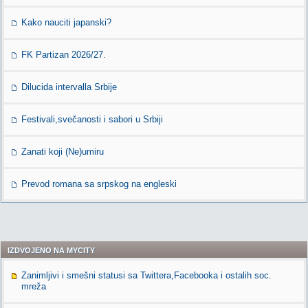
Kako nauciti japanski?
FK Partizan 2026/27.
Dilucida intervalla Srbije
Festivali,svečanosti i sabori u Srbiji
Zanati koji (Ne)umiru
Prevod romana sa srpskog na engleski
IZDVOJENO NA MYCITY
Zanimljivi i smešni statusi sa Twittera,Facebooka i ostalih soc.
mreža