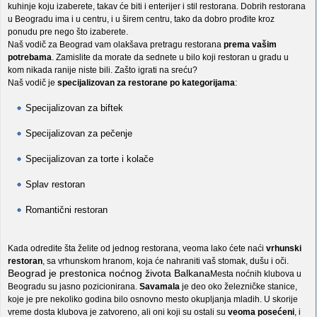
kuhinje koju izaberete, takav će biti i enterijer i stil restorana. Dobrih restorana
u Beogradu ima i u centru, i u širem centru, tako da dobro prođite kroz
ponudu pre nego što izaberete.
Naš vodič za Beograd vam olakšava pretragu restorana
prema vašim
potrebama
. Zamislite da morate da sednete u bilo koji restoran u gradu u
kom nikada ranije niste bili. Zašto igrati na sreću?
Naš vodič je
specijalizovan za restorane po kategorijama
:
Specijalizovan za biftek
Specijalizovan za pečenje
Specijalizovan za torte i kolače
Splav restoran
Romantični restoran
Kada odredite šta želite od jednog restorana, veoma lako ćete naći
vrhunski
restoran
, sa vrhunskom hranom, koja će nahraniti vaš stomak, dušu i oči.
Beograd je prestonica noćnog života Balkana
Mesta noćnih klubova u
Beogradu su jasno pozicionirana.
Savamala
je deo oko železničke stanice,
koje je pre nekoliko godina bilo osnovno mesto okupljanja mladih. U skorije
vreme dosta klubova je zatvoreno, ali oni koji su ostali su
veoma posećeni
, i