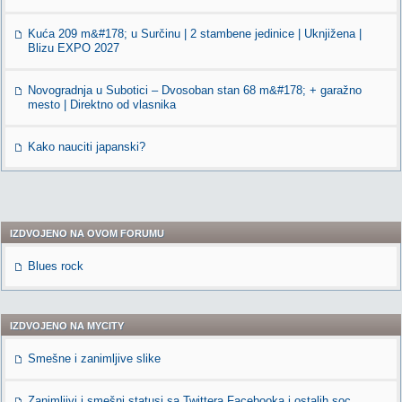
Kuća 209 m&#178; u Surčinu | 2 stambene jedinice | Uknjižena |
Blizu EXPO 2027
Novogradnja u Subotici – Dvosoban stan 68 m&#178; + garažno
mesto | Direktno od vlasnika
Kako nauciti japanski?
IZDVOJENO NA OVOM FORUMU
Blues rock
IZDVOJENO NA MYCITY
Smešne i zanimljive slike
Zanimljivi i smešni statusi sa Twittera,Facebooka i ostalih soc.