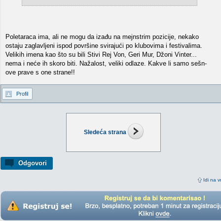
Poletaraca ima, ali ne mogu da izađu na mejnstrim pozicije, nekako
ostaju zaglavljeni ispod površine svirajući po klubovima i festivalima.
Velikih imena kao što su bili Stivi Rej Von, Geri Mur, Džoni Vinter...
nema i neće ih skoro biti. Nažalost, veliki odlaze. Kakve li samo sešn-
ove prave s one strane!!
Profil
Sledeća strana
Odgovori
Idi na v