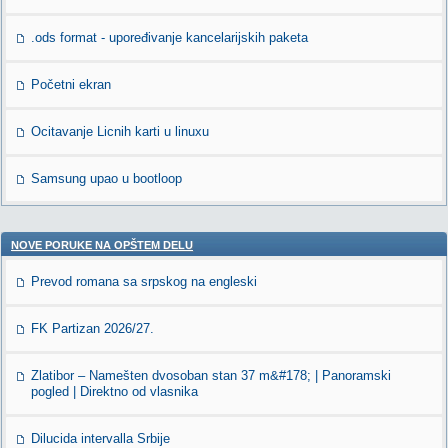
.ods format - upoređivanje kancelarijskih paketa
Početni ekran
Ocitavanje Licnih karti u linuxu
Samsung upao u bootloop
NOVE PORUKE NA OPŠTEM DELU
Prevod romana sa srpskog na engleski
FK Partizan 2026/27.
Zlatibor – Namešten dvosoban stan 37 m&#178; | Panoramski
pogled | Direktno od vlasnika
Dilucida intervalla Srbije