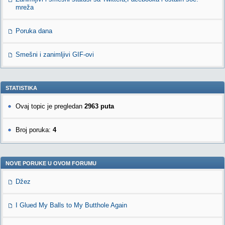
mreža
Poruka dana
Smešni i zanimljivi GIF-ovi
STATISTIKA
Ovaj topic je pregledan
2963 puta
Broj poruka:
4
NOVE PORUKE U OVOM FORUMU
Džez
I Glued My Balls to My Butthole Again