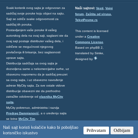
,
Svaki korisnik ovog sajta je odgovoran za
Naši sajtovi:
Vesti
Vojni
sadržaj svoje poruke koju objavi na sajtu.
,
,
forum
Zaštita od virusa
Sajt se odriče svake odgovornosti za
TekstPesme.rs
sadržaj tih poruka.
Postavljanjem vaše poruke ili vašeg
This content is licensed
autorskog dela na ovaj sajt, saglasni ste da
under a
Creative
ovaj sajt postaje distributer vašeg dela, i
Commons License
.
odričete se mogućnosti njegovog
Based on phpBB 2,
povlačenja ili brisanja, bez saglasnosti
translated by Simke,
uprave sajta.
designed by
Distribucija sadržaja sa ovog sajta je
dozvoljena samo u nekomercijalne svrhe, uz
obaveznu napomenu da je sadržaj preuzet
sa ovog sajta, i uz obavezno navođenje
adrese MyCity sajta. Za sve ostale vidove
distribucije obavezni ste da prethodno
zatražite odobrenje od
vlasnika MyCity
sajta
.
MyCity pokrenuo, administrira i razvija
Predrag Damnjanović
, a o uređenju sajta
se brine
MyCity Tim
.
Ukoliko želite da nas kontaktirate kliknite
Naš sajt koristi kolačiće kako bi poboljšao
Prihvatam
Odbijam
ovde
.
korisničko iskustvo