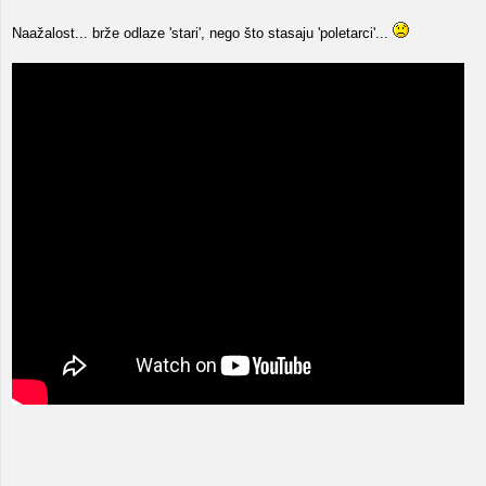
Naažalost... brže odlaze 'stari', nego što stasaju 'poletarci'...