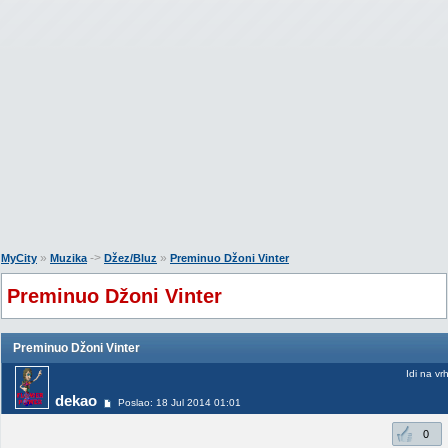
»
->
»
MyCity
Muzika
Džez/Bluz
Preminuo Džoni Vinter
Preminuo Džoni Vinter
Preminuo Džoni Vinter
Idi na vr
dekao
Poslao: 18 Jul 2014 01:01
0