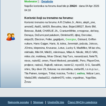
Moderator
] ::
Detaljnije
Najviše korisnika na forumu ikad bilo je
20624
- dana 04 Apr 2026
04:18
Korisnici koji su trenutno na forumu:
Korisnici trenutno na forumu:
A.R.Chafee.Jr.
,
Akiro
,
aleph_one
,
amstel2
,
Ata81
,
bb929
,
Besudna
,
blue
,
Bojan198527
,
Boris BM
,
Botovac
,
Bubili
,
CHARLIE JA.
,
CraniumWhite
,
crnogorac
,
del boy
,
Denaya
,
Dežurni pod palubom
,
Dimitrise93
,
djboj
,
Dorcolac
,
ekipo26
,
Electron
,
Feller
,
gagidjuric
,
Georgius
,
Giskard
,
Griffon
vulture
,
Hans Gajger
,
Haris
,
Iii
,
istina
,
Jeremiah
,
jodzula
,
Joksss
,
JOntra
,
klepesina
,
Krusarac
,
Lotus
,
Lucky 6
,
MadMike
,
Mi lao shu
,
mikhailo
,
Miki 84
,
Miki01
,
mikrimaus
,
Milan A. Nikolic
,
MILO-VAN
,
milos.cbr
,
moldway
,
Mrav Obrad
,
Naj-Turs
,
narandzasti
,
Nele79
,
nixos
,
nuke92
,
omen
,
Pavel Medved
,
peradetlić
,
Pero
,
PlayerOne
,
proljece
,
radza1
,
RajkoB
,
rakivan
,
raster12
,
royst33
,
S-G
,
Sava89
,
shiro
,
Sky diver 29
,
Solunac na steroidima
,
stefan95
,
t.e.m.p.l.a.r.
,
Tila Painen
,
tomigun
,
Tribal
,
trutcina
,
Tvrtko I
,
vathra
,
Velizar Laro
,
Vlada1389
,
vladaa012
,
vladimir070
,
vobo
,
vrgudinac
,
YugoSlav
,
Žrnov
|
|
Najnovije poruke
Sitemap
Urednički tim
Članci MyCity zajednice