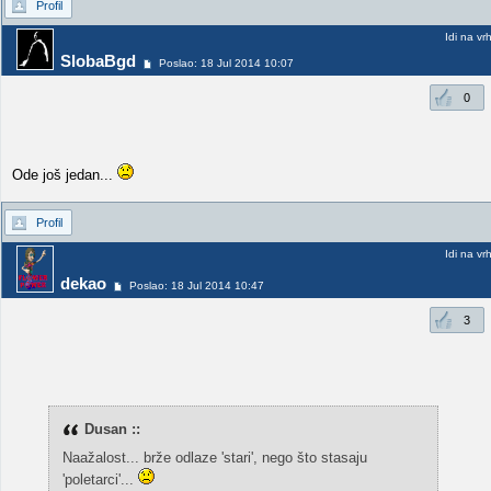
Profil
Idi na vr
SlobaBgd
Poslao: 18 Jul 2014 10:07
0
Ode još jedan...
Profil
Idi na vr
dekao
Poslao: 18 Jul 2014 10:47
3
Dusan ::
Naažalost... brže odlaze 'stari', nego što stasaju
'poletarci'...