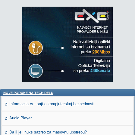
NOVE PORUKE NA TECH DELU
Informacija.rs - sajt o kompjuterskoj bezbednosti
Audio Player
Da li je linuks sazreo za masovnu upotrebu?