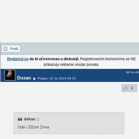
Profil
Registruj se
da bi učestvovao u diskusiji.
Registrovanim korisnicima se NE
prikazuju reklame unutar poruka.
Idi na vr
Dusan
Poslao: 18 Jul 2014 09:19
2
dekao ::
Ode i Džoni Zima