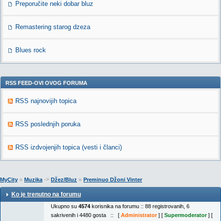
Preporučite neki dobar bluz
Remastering starog dzeza
Blues rock
RSS FEED-OVI OVOG FORUMA
RSS najnovijih topica
RSS poslednjih poruka
RSS izdvojenjih topica (vesti i članci)
»
->
»
MyCity
Muzika
Džez/Bluz
Preminuo Džoni Vinter
Ko je trenutno na forumu
Ukupno su
4574
korisnika na forumu :: 88 registrovanih, 6
sakrivenih i 4480 gosta :: [
Administrator
] [
Supermoderator
] [