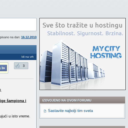
pisano na dan:
16.12.2010
Idi na vrh
3
0.
Lige šampiona i
IZDVOJENO NA OVOM FORUMU
Sastavite najbolji tim sveta
ujući u isto vreme.