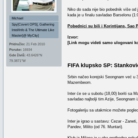
Niko do sada nije bio pobednik više od je
kada je u finalu savladao Barselonu (1:0
Michael
Spy[Covert OPS], Gathering
Pobednici su bili i Korintijans, Sao 
Intel/Info & The Ultimate Like
Master[@ MyCity]
Izvor:
[Link mogu videti samo ulogovani ko
Pridružio:
21 Feb 2010
Poruke:
16934
Gde živiš:
43.6426°N
79.3871°W
FIFA klupsko SP: Stankovi
Srbin načeo korejski Seongnam već u 3. m
Mazembeom.
Inter će se u subotu (18,00) boriti sa
savladao najbolji tim Azije, Seongnam i
Fotogaleriju sa utakmice možete pogle
Inter je igrao u sastavu: Cezar - Zanet
Pandev, Milito (od 76. Muntari).
Klub iz Milana je u oba prethodna pokuš