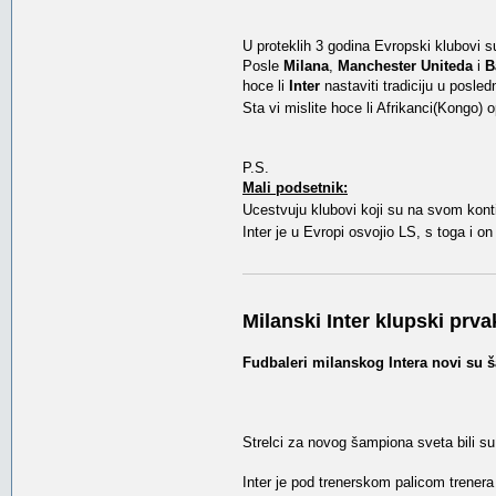
U proteklih 3 godina Evropski klubovi su 
Posle
Milana
,
Manchester Uniteda
i
B
hoce li
Inter
nastaviti tradiciju u posled
Sta vi mislite hoce li Afrikanci(Kongo) o
P.S.
Mali podsetnik:
Ucestvuju klubovi koji su na svom konti
Inter je u Evropi osvojio LS, s toga i on
Milanski Inter klupski prva
Fudbaleri milanskog Intera novi su š
Strelci za novog šampiona sveta bili su
Inter je pod trenerskom palicom trener