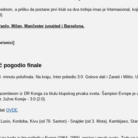
dnom, a priliku da postane prvi klub sa dva trofeja imao je Internasional, koji 
).
Paolo, Milan, Mančester junajted i Barselona.
risnici]
ć pogodio finale
inutu polufinala. Na kraju, Inter pobedio 3:0. Golove dali i Zaneti i Milito. U
 Mazembeom iz DR Konga za titulu klupskog prvaka sveta. Šampion Evrope je u
z Južne Koreje - 3:0 (2:0).
dati
OVDE
.
i, Lusio, Kordoba, Kivu (od 79. Santon) - Snajder (od 3. Mota), Kambijaso, Sta
aja kada je bio najbolji u Evropi (1964, 1965), postao i prvak sveta. Tada se 