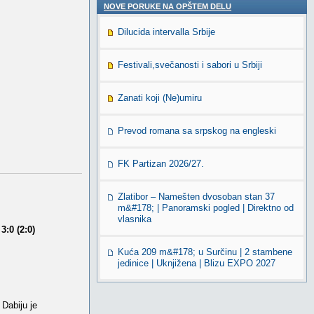
NOVE PORUKE NA OPŠTEM DELU
Dilucida intervalla Srbije
Festivali,svečanosti i sabori u Srbiji
Zanati koji (Ne)umiru
Prevod romana sa srpskog na engleski
FK Partizan 2026/27.
Zlatibor – Namešten dvosoban stan 37
m&#178; | Panoramski pogled | Direktno od
vlasnika
:0 (2:0)
Kuća 209 m&#178; u Surčinu | 2 stambene
jedinice | Uknjižena | Blizu EXPO 2027
 Dabiju je