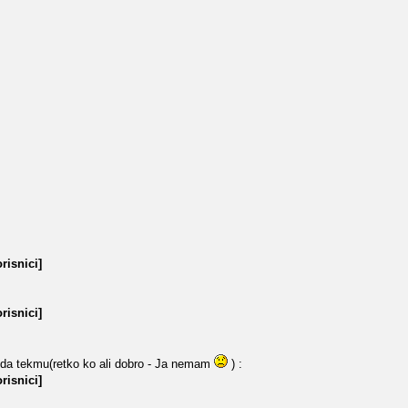
risnici]
risnici]
da tekmu(retko ko ali dobro - Ja nemam
) :
risnici]