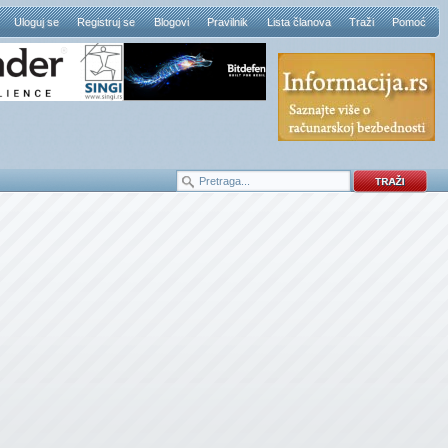
Uloguj se
Registruj se
Blogovi
Pravilnik
Lista članova
Traži
Pomoć