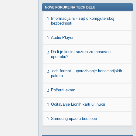
NOVE PORUKE NA TECH DELU
Informacija.rs - sajt o kompjuterskoj
bezbednosti
Audio Player
Da li je linuks sazreo za masovnu
upotrebu?
.ods format - upoređivanje kancelarijskih
paketa
Početni ekran
Ocitavanje Licnih karti u linuxu
Samsung upao u bootloop