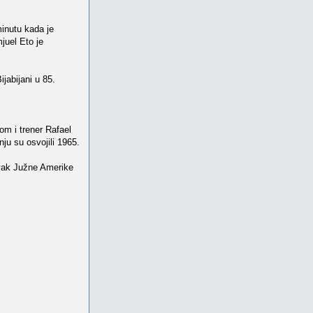
minutu kada je
juel Eto je
jabijani u 85.
jom i trener Rafael
ju su osvojili 1965.
Prvak Južne Amerike