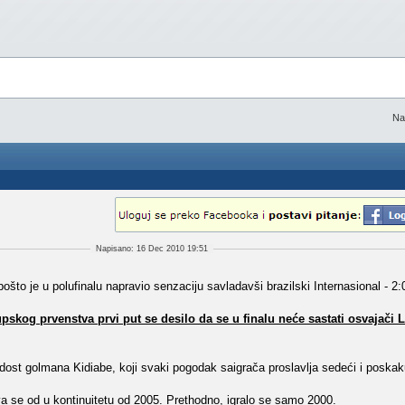
Na
Napisano: 16 Dec 2010 19:51
što je u polufinalu napravio senzaciju savladavši brazilski Internasional - 2:
kog prvenstva prvi put se desilo da se u finalu neće sastati osvajači 
dost golmana Kidiabe, koji svaki pogodak saigrača proslavlja sedeći i poskak
 se od u kontinuitetu od 2005. Prethodno, igralo se samo 2000.