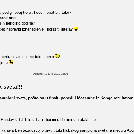
podigli ovaj trofej, hoce li opet biti tako?
arcelone
,
njih nekoliko godina?
pet napraviti iznenadjenje i poraziti Intera?
nentu osvojili elitno takmicenje
 je tu
Dopuna: 19 Dec 2010 18:36
k sveta!!!
ampioni sveta, pošto su u finalu pobedili Mazembe iz Konga rezultatom 3
 Pandev u 13. Eto u 17. i Bibiani u 85. minutu utakmice.
a Rafaela Beniteza osvojio prvu titulu klubskog šampiona sveta, a meču u Abu