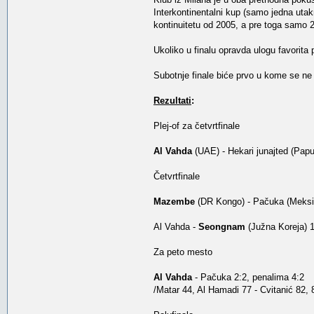
Interkontinentalni kup (samo jedna utak
kontinuitetu od 2005, a pre toga samo 
Ukoliko u finalu opravda ulogu favorita 
Subotnje finale biće prvo u kome se ne 
Rezultati
:
Plej-of za četvrtfinale
Al Vahda
(UAE) - Hekari junajted (Pap
Četvrtfinale
Mazembe
(DR Kongo) - Pačuka (Meksi
Al Vahda -
Seongnam
(Južna Koreja) 1
Za peto mesto
Al Vahda
- Pačuka 2:2, penalima 4:2
/Matar 44, Al Hamadi 77 - Cvitanić 82, 