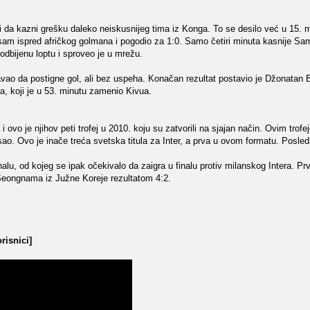
i da kazni grešku daleko neiskusnijeg tima iz Konga. To se desilo već u 15. 
m ispred afričkog golmana i pogodio za 1:0. Samo četiri minuta kasnije Sam
odbijenu loptu i sproveo je u mrežu.
o da postigne gol, ali bez uspeha. Konačan rezultat postavio je Džonatan Bi
a, koji je u 53. minutu zamenio Kivua.
 ovo je njihov peti trofej u 2010. koju su zatvorili na sjajan način. Ovim trofe
o. Ovo je inače treća svetska titula za Inter, a prva u ovom formatu. Posledn
nalu, od kojeg se ipak očekivalo da zaigra u finalu protiv milanskog Intera. 
v Seongnama iz Južne Koreje rezultatom 4:2.
risnici]