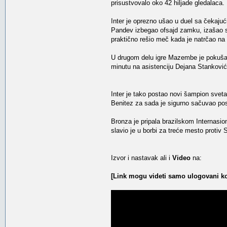
prisustvovalo oko 42 hiljade gledalaca.
Inter je oprezno ušao u duel sa čekajuć
Pandev izbegao ofsajd zamku, izašao sa
praktično rešio meč kada je natrčao na 
U drugom delu igre Mazembe je pokušava
minutu na asistenciju Dejana Stanković
Inter je tako postao novi šampion sveta i
Benitez za sada je sigurno sačuvao posa
Bronza je pripala brazilskom Internasio
slavio je u borbi za treće mesto proti
Izvor i nastavak ali i
Video
na:
[Link mogu videti samo ulogovani ko