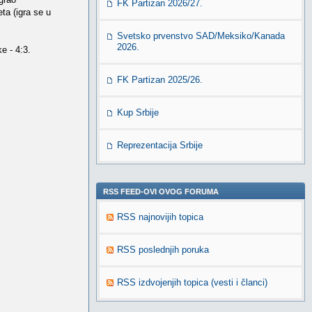
FK Partizan 2026/27.
ta (igra se u
Svetsko prvenstvo SAD/Meksiko/Kanada
2026.
e - 4:3.
FK Partizan 2025/26.
Kup Srbije
Reprezentacija Srbije
RSS FEED-OVI OVOG FORUMA
RSS najnovijih topica
RSS poslednjih poruka
RSS izdvojenjih topica (vesti i članci)