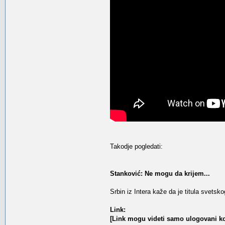
Takodje pogledati:
Stanković: Ne mogu da krijem...
Srbin iz Intera kaže da je titula svetsk
Link:
[Link mogu videti samo ulogovani ko