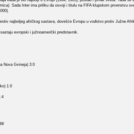
mica). Sada Inter ima priliku da osvoji i titulu na FIFA klupskom prvenstvu sve
2000).
protiv najboljeg afričkog sastava, dovešće Evropu u vođstvo protiv Južne Afrik
sastaju evropski i južnoamerički predstavnik.
ua Nova Gvineja) 3:0
ko) 1:0
:4
89/