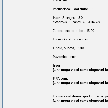
Polufinale
Internacional -
Mazembe
0:2
Inter
- Seongnam 3:0
/Stanković 3, Zaneti 32, Milito 73/
Za treće mesto, subota 15,00
Internasional - Seongnam
Finale, subota, 18,00
Mazembe - Inter!
Izvor:
[Link mogu videti samo ulogovani ko
FIFA.com:
[Link mogu videti samo ulogovani ko
Ko ima kanal
Arena Sport
moze da gle
[Link mogu videti samo ulogovani ko