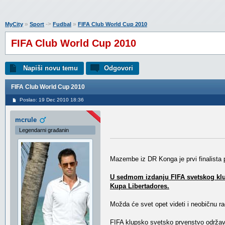
»
->
»
MyCity
Sport
Fudbal
FIFA Club World Cup 2010
FIFA Club World Cup 2010
Napiši novu temu
Odgovori
FIFA Club World Cup 2010
Poslao: 19 Dec 2010 18:36
mcrule
Legendarni građanin
Mazembe iz DR Konga je prvi finalista po
U sedmom izdanju FIFA svetskog klups
Kupa Libertadores.
Možda će svet opet videti i neobičnu ra
FIFA klupsko svetsko prvenstvo održava