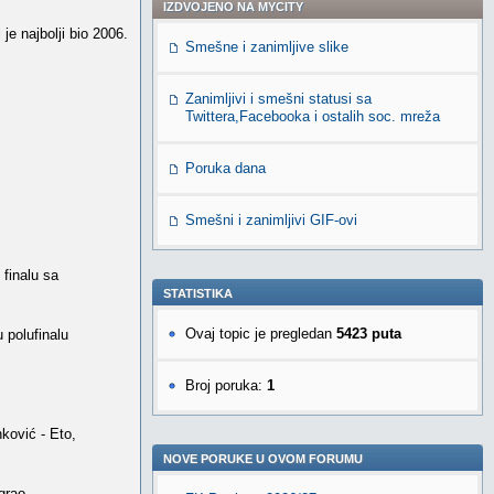
IZDVOJENO NA MYCITY
je najbolji bio 2006.
Smešne i zanimljive slike
Zanimljivi i smešni statusi sa
Twittera,Facebooka i ostalih soc. mreža
Poruka dana
Smešni i zanimljivi GIF-ovi
 finalu sa
STATISTIKA
Ovaj topic je pregledan
5423 puta
 polufinalu
Broj poruka:
1
nković - Eto,
NOVE PORUKE U OVOM FORUMU
igrao