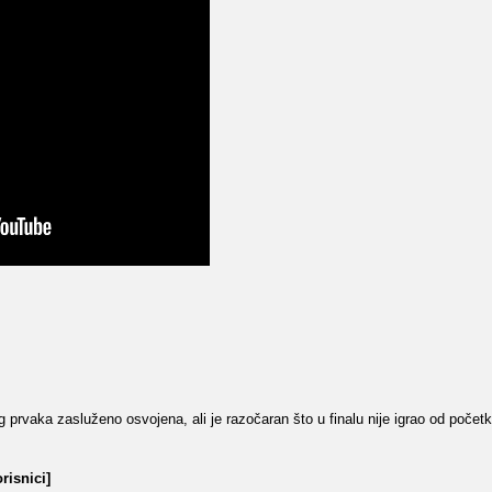
og prvaka zasluženo osvojena, ali je razočaran što u finalu nije igrao od početk
risnici]