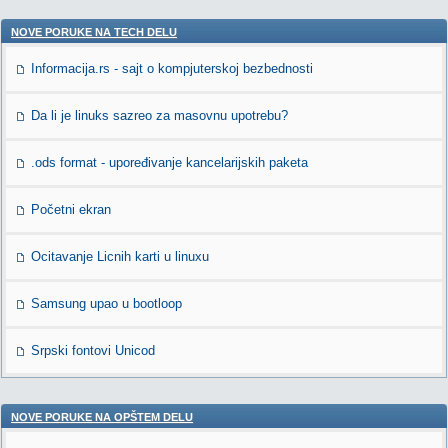
NOVE PORUKE NA TECH DELU
Informacija.rs - sajt o kompjuterskoj bezbednosti
Da li je linuks sazreo za masovnu upotrebu?
.ods format - upoređivanje kancelarijskih paketa
Početni ekran
Ocitavanje Licnih karti u linuxu
Samsung upao u bootloop
Srpski fontovi Unicod
NOVE PORUKE NA OPŠTEM DELU