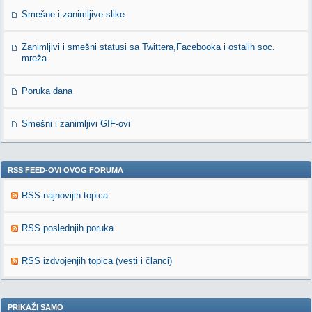
Smešne i zanimljive slike
Zanimljivi i smešni statusi sa Twittera,Facebooka i ostalih soc.
mreža
Poruka dana
Smešni i zanimljivi GIF-ovi
RSS FEED-OVI OVOG FORUMA
RSS najnovijih topica
RSS poslednjih poruka
RSS izdvojenjih topica (vesti i članci)
PRIKAŽI SAMO