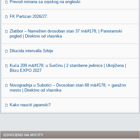
Prevod romana sa srpskog na engleski
FK Partizan 2026/27.
Zlatibor – Namešten dvosoban stan 37 m&#178; | Panoramski
pogled | Direktno od vlasnika
Dilucida intervalla Srbije
Kuća 209 m&#178; u Surčinu | 2 stambene jedinice | Uknjižena |
Blizu EXPO 2027
Novogradnja u Subotici – Dvosoban stan 68 m&#178; + garažno
mesto | Direktno od vlasnika
Kako nauciti japanski?
IZDVOJENO NA MYCITY