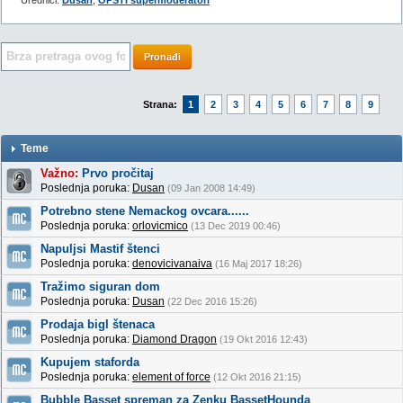
Urednici:
Dusan
,
OPŠTI supermoderatori
Pronađi
Strana:
1
2
3
4
5
6
7
8
9
Teme
Važno:
Prvo pročitaj
Poslednja poruka:
Dusan
(09 Jan 2008 14:49)
Potrebno stene Nemackog ovcara......
Poslednja poruka:
orlovicmico
(13 Dec 2019 00:46)
Napuljsi Mastif štenci
Poslednja poruka:
denovicivanaiva
(16 Maj 2017 18:26)
Tražimo siguran dom
Poslednja poruka:
Dusan
(22 Dec 2016 15:26)
Prodaja bigl štenaca
Poslednja poruka:
Diamond Dragon
(19 Okt 2016 12:43)
Kupujem staforda
Poslednja poruka:
element of force
(12 Okt 2016 21:15)
Bubble Basset spreman za Zenku BassetHounda