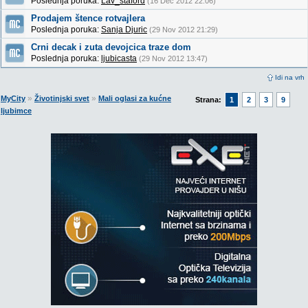
Poslednja poruka:
Lav_staford
(16 Dec 2012 22:06)
Prodajem štence rotvajlera
Poslednja poruka:
Sanja Djuric
(29 Nov 2012 21:29)
Crni decak i zuta devojcica traze dom
Poslednja poruka:
ljubicasta
(29 Nov 2012 13:47)
Idi na vrh
»
»
MyCity
Životinjski svet
Mali oglasi za kućne
Strana:
1
2
3
9
ljubimce