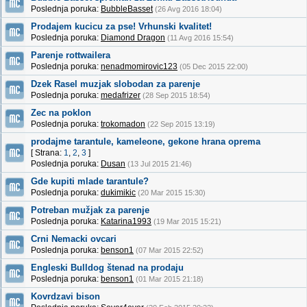
Poslednja poruka:
BubbleBasset
(26 Avg 2016 18:04)
Prodajem kucicu za pse! Vrhunski kvalitet!
Poslednja poruka:
Diamond Dragon
(11 Avg 2016 15:54)
Parenje rottwailera
Poslednja poruka:
nenadmomirovic123
(05 Dec 2015 22:00)
Dzek Rasel muzjak slobodan za parenje
Poslednja poruka:
medafrizer
(28 Sep 2015 18:54)
Zec na poklon
Poslednja poruka:
trokomadon
(22 Sep 2015 13:19)
prodajme tarantule, kameleone, gekone hrana oprema
[ Strana:
1
,
2
,
3
]
Poslednja poruka:
Dusan
(13 Jul 2015 21:46)
Gde kupiti mlade tarantule?
Poslednja poruka:
dukimikic
(20 Mar 2015 15:30)
Potreban mužjak za parenje
Poslednja poruka:
Katarina1993
(19 Mar 2015 15:21)
Crni Nemacki ovcari
Poslednja poruka:
benson1
(07 Mar 2015 22:52)
Engleski Bulldog štenad na prodaju
Poslednja poruka:
benson1
(01 Mar 2015 21:18)
Kovrdzavi bison