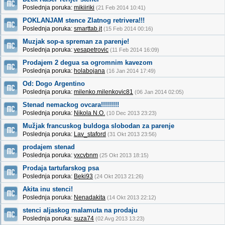
Poslednja poruka:
mikiiriki
(21 Feb 2014 10:41)
POKLANJAM stence Zlatnog retrivera!!!
Poslednja poruka:
smarttab.jt
(15 Feb 2014 00:16)
Muzjak sop-a spreman za parenje!
Poslednja poruka:
vesapetrovic
(11 Feb 2014 16:09)
Prodajem 2 degua sa ogromnim kavezom
Poslednja poruka:
holabojana
(16 Jan 2014 17:49)
Od: Dogo Argentino
Poslednja poruka:
milenko.milenkovic81
(06 Jan 2014 02:05)
Stenad nemackog ovcara!!!!!!!!!
Poslednja poruka:
Nikola N.O.
(10 Dec 2013 23:23)
Mužjak francuskog buldoga slobodan za parenje
Poslednja poruka:
Lav_staford
(31 Okt 2013 23:56)
prodajem stenad
Poslednja poruka:
yxcvbnm
(25 Okt 2013 18:15)
Prodaja tartufarskog psa
Poslednja poruka:
Beki93
(24 Okt 2013 21:26)
Akita inu stenci!
Poslednja poruka:
Nenadakita
(14 Okt 2013 22:12)
stenci aljaskog malamuta na prodaju
Poslednja poruka:
suza74
(02 Avg 2013 13:23)