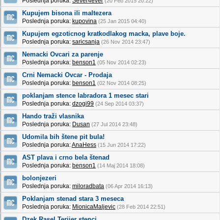
Poslednja poruka:
Sever4ever
(20 Feb 2015 20:22)
Kupujem bisona ili maltezera
Poslednja poruka:
kupovina
(25 Jan 2015 04:40)
Kupujem egzoticnog kratkodlakog macka, plave boje.
Poslednja poruka:
saricsanja
(26 Nov 2014 23:47)
Nemacki Ovcari za parenje
Poslednja poruka:
benson1
(05 Nov 2014 02:23)
Crni Nemacki Ovcar - Prodaja
Poslednja poruka:
benson1
(02 Nov 2014 08:25)
poklanjam stence labradora 1 mesec stari
Poslednja poruka:
dzogi99
(24 Sep 2014 03:37)
Hando traži vlasnika
Poslednja poruka:
Dusan
(27 Jul 2014 23:48)
Udomila bih štene pit bula!
Poslednja poruka:
AnaHess
(15 Jun 2014 17:22)
AST plava i crno bela štenad
Poslednja poruka:
benson1
(14 Maj 2014 18:08)
bolonjezeri
Poslednja poruka:
miloradbata
(06 Apr 2014 16:13)
Poklanjam stenad stara 3 meseca
Poslednja poruka:
MionicaMaljevic
(28 Feb 2014 22:51)
Dzek Rasel Terijer stenci