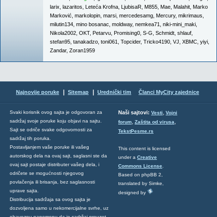
larix
,
lazaritos
,
Leteća Krofna
,
LjubisaR
,
M855
,
Mae
,
Malahit
,
Marko
Marković
,
markolopin
,
marsi
,
mercedesamg
,
Mercury
,
mikrimaus
,
milutin134
,
mino bosanac
,
moldway
,
nemkea71
,
niki-mini_maki
,
Nikola2002
,
OKT
,
Petarvu
,
Promising0
,
S-G
,
Schmidt
,
shlauf
,
stefan95
,
tanakadzo
,
toni061
,
Topcider
,
Tricko4190
,
VJ
,
XBMC
,
yiyi
,
Zandar
,
Zoran1959
|
|
Najnovije poruke
Sitemap
Urednički tim
Članci MyCity zajednice
,
Svaki korisnik ovog sajta je odgovoran za
Naši sajtovi:
Vesti
Vojni
sadržaj svoje poruke koju objavi na sajtu.
,
,
forum
Zaštita od virusa
Sajt se odriče svake odgovornosti za
TekstPesme.rs
sadržaj tih poruka.
Postavljanjem vaše poruke ili vašeg
This content is licensed
autorskog dela na ovaj sajt, saglasni ste da
under a
Creative
ovaj sajt postaje distributer vašeg dela, i
Commons License
.
odričete se mogućnosti njegovog
Based on phpBB 2,
povlačenja ili brisanja, bez saglasnosti
translated by Simke,
uprave sajta.
designed by
Distribucija sadržaja sa ovog sajta je
dozvoljena samo u nekomercijalne svrhe, uz
obaveznu napomenu da je sadržaj preuzet