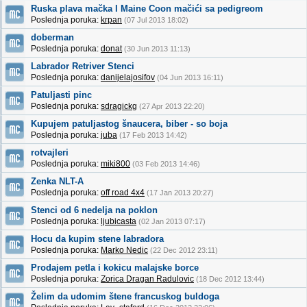
Ruska plava mačka I Maine Coon mačići sa pedigreom
Poslednja poruka:
krpan
(07 Jul 2013 18:02)
doberman
Poslednja poruka:
donat
(30 Jun 2013 11:13)
Labrador Retriver Stenci
Poslednja poruka:
danijelajosifov
(04 Jun 2013 16:11)
Patuljasti pinc
Poslednja poruka:
sdragickg
(27 Apr 2013 22:20)
Kupujem patuljastog šnaucera, biber - so boja
Poslednja poruka:
juba
(17 Feb 2013 14:42)
rotvajleri
Poslednja poruka:
miki800
(03 Feb 2013 14:46)
Zenka NLT-A
Poslednja poruka:
off road 4x4
(17 Jan 2013 20:27)
Stenci od 6 nedelja na poklon
Poslednja poruka:
ljubicasta
(02 Jan 2013 07:17)
Hocu da kupim stene labradora
Poslednja poruka:
Marko Nedic
(22 Dec 2012 23:11)
Prodajem petla i kokicu malajske borce
Poslednja poruka:
Zorica Dragan Radulovic
(18 Dec 2012 13:44)
Želim da udomim štene francuskog buldoga