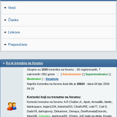
Vesti
Članke
Linkove
Preporučene
Ko je trenutno na forumu
Ukupno su
1015
korisnika na forumu :: 56 registrovanih, 7
sakrivenih i 952 gosta :: [
Administrator
] [
Supermoderator
] [
Moderator
] ::
Detaljnije
Najviše korisnika na forumu ikad bilo je
20624
- dana 04 Apr 2026
04:18
Korisnici koji su trenutno na forumu:
Korisnici trenutno na forumu:
A.R.Chafee.Jr.
,
Apok
,
Armadillo
,
bbelic
,
blankspace
,
bojan1234
,
bokisha253
,
CikaKURE
,
cole77
,
Colt D
,
Dado78
,
darkojovxp
,
Dekanovic
,
Denaya
,
DonRumataEstorski
,
foka106
,
Georgius
,
igorkozar83
,
JOntra
,
Još malo pa deda
,
Kruger
,