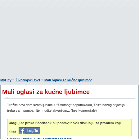
»
»
MyCity
Životinjski svet
Mali oglasi za kućne ljubimce
Mali oglasi za kućne ljubimce
Tražite novi dom svom ljubimcu, "životnog" saputnika/cu, želite novog prijatelja,
treba vam pumpa, flter, nudite akvarijum... (bez komercijale)
Uloguj se preko Facebook-a i postavi novu diskusiju za problem koji
imaš: