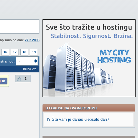
apisano na dan:
27.2.2005
16
17
18
19
2
stranicu:
Idi na vrh
1
U FOKUSU NA OVOM FORUMU
Šta vam je danas ulepšalo dan?