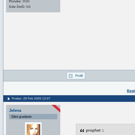
Poruke:
3590
Gde živiš:
Niš
Profil
Regi
Poslao: 28 Feb 2005 13:07
Jelena
Elitni građanin
prophet ::