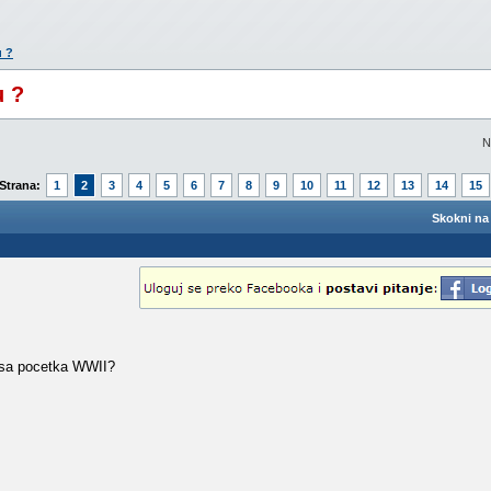
u ?
u ?
N
Strana:
1
2
3
4
5
6
7
8
9
10
11
12
13
14
15
Skokni na 
r sa pocetka WWII?