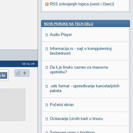
RSS izdvojenjih topica (vesti i članci)
NOVE PORUKE NA TECH DELU
Audio Player
Informacija.rs - sajt o kompjuterskoj
bezbednosti
Idi na vrh
Da li je linuks sazreo za masovnu
upotrebu?
0
.ods format - upoređivanje kancelarijskih
paketa
Početni ekran
Ocitavanje Licnih karti u linuxu
Samsung upao u bootloop