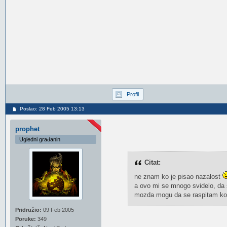
Profil
Poslao: 28 Feb 2005 13:13
prophet
Ugledni građanin
Citat:
ne znam ko je pisao nazalost
a ovo mi se mnogo svidelo, da 
mozda mogu da se raspitam kod
Pridružio:
09 Feb 2005
Poruke:
349