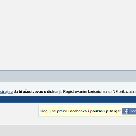
struj se
da bi učestvovao u diskusiji.
Registrovanim korisnicima se NE prikazuju 