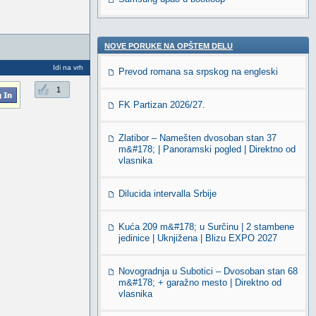
NOVE PORUKE NA OPŠTEM DELU
Idi na vrh
Prevod romana sa srpskog na engleski
1
FK Partizan 2026/27.
Zlatibor – Namešten dvosoban stan 37
m&#178; | Panoramski pogled | Direktno od
vlasnika
Dilucida intervalla Srbije
Kuća 209 m&#178; u Surčinu | 2 stambene
jedinice | Uknjižena | Blizu EXPO 2027
Novogradnja u Subotici – Dvosoban stan 68
m&#178; + garažno mesto | Direktno od
vlasnika