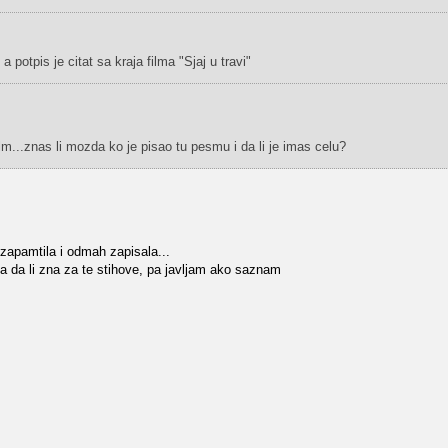
 a potpis je citat sa kraja filma "Sjaj u travi"
m...znas li mozda ko je pisao tu pesmu i da li je imas celu?
zapamtila i odmah zapisala...
da li zna za te stihove, pa javljam ako saznam