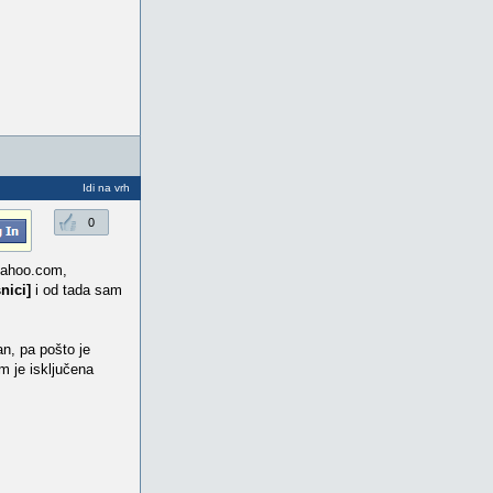
Idi na vrh
0
 yahoo.com,
nici]
i od tada sam
n, pa pošto je
m je isključena