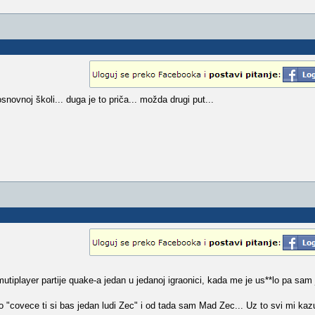
snovnoj školi... duga je to priča... možda drugi put...
mutiplayer partije quake-a jedan u jedanoj igraonici, kada me je us**lo pa sa
kao "covece ti si bas jedan ludi Zec" i od tada sam Mad Zec... Uz to svi mi 