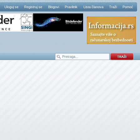
Uloguj se
Registruj se
Blogovi
Pravilnik
Lista članova
Traži
Pomoć