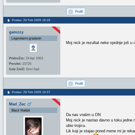
Profil
Poslao: 28 Feb 2005 16:29
gamzzy
Legendarni građanin
Moj nick je rezultat neke sprdnje još u o
Pridružio:
24 Apr 2003
Poruke:
10725
Gde živiš:
Novi Sad
Profil
Poslao: 28 Feb 2005 16:37
Mad_Zec
Black Rabbit
Da nas vratim u ON
Moj nick je nastao davno u toku jedne 
ubio trojicu.
Lik koji je stajao pored mene mi je re