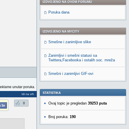
IZDVOJENO NA OVOM FORUMU
Poruka dana
IZDVOJENO NA MYCITY
Smešne i zanimljive slike
Zanimljivi i smešni statusi sa
Twittera,Facebooka i ostalih soc. mreža
Smešni i zanimljivi GIF-ovi
reklame unutar poruka.
STATISTIKA
Idi na vrh
Ovaj topic je pregledan
39253 puta
0
Broj poruka:
190