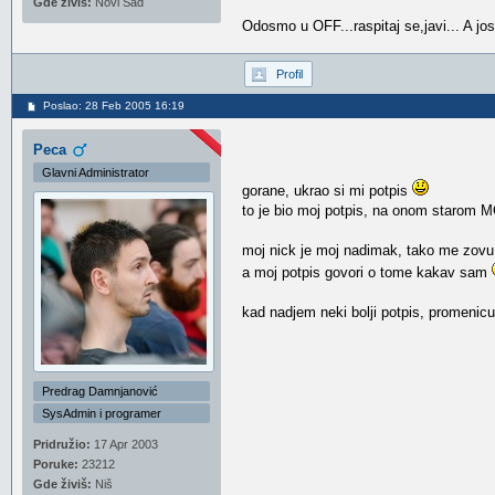
Gde živiš:
Novi Sad
Odosmo u OFF...raspitaj se,javi... A 
Profil
Poslao: 28 Feb 2005 16:19
Peca
Glavni Administrator
gorane, ukrao si mi potpis
to je bio moj potpis, na onom starom M
moj nick je moj nadimak, tako me zovu.
a moj potpis govori o tome kakav sam
kad nadjem neki bolji potpis, promenicu 
Predrag Damnjanović
SysAdmin i programer
Pridružio:
17 Apr 2003
Poruke:
23212
Gde živiš:
Niš