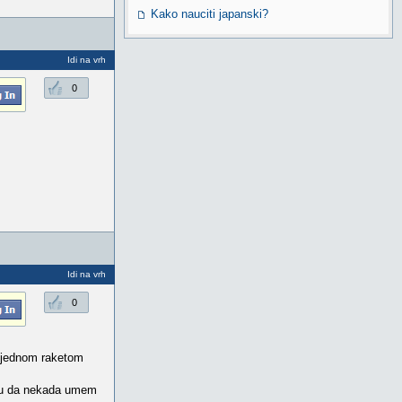
Kako nauciti japanski?
Idi na vrh
0
Idi na vrh
0
m jednom raketom
kazu da nekada umem