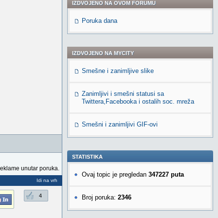
IZDVOJENO NA OVOM FORUMU
Poruka dana
IZDVOJENO NA MYCITY
Smešne i zanimljive slike
Zanimljivi i smešni statusi sa
Twittera,Facebooka i ostalih soc. mreža
Smešni i zanimljivi GIF-ovi
STATISTIKA
reklame unutar poruka.
Ovaj topic je pregledan
347227 puta
Idi na vrh
4
Broj poruka:
2346