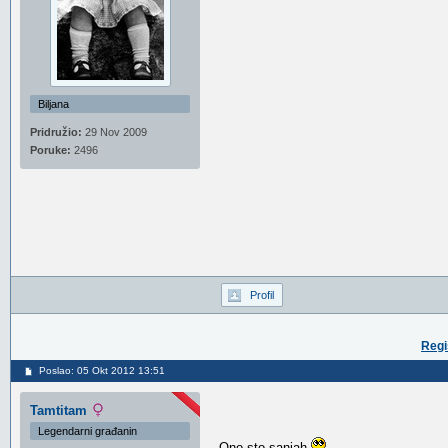
Biljana
Pridružio:
29 Nov 2009
Poruke:
2496
Profil
Regi
Poslao: 05 Okt 2012 13:51
Tamtitam
Legendarni građanin
Ono sto sanjah