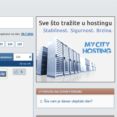
apisano na dan:
29.7.2011
23
124
125
106
stranicu:
Idi na vrh
5
U FOKUSU NA OVOM FORUMU
Šta vam je danas ulepšalo dan?