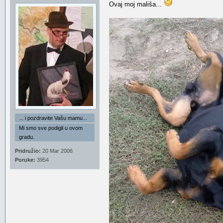
Ovaj moj mališa...
... i pozdravite Vašu mamu...
Mi smo sve podigli u ovom
gradu.
Pridružio:
20 Mar 2006
Poruke:
3954