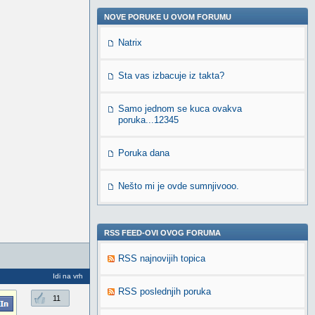
NOVE PORUKE U OVOM FORUMU
Natrix
Sta vas izbacuje iz takta?
Samo jednom se kuca ovakva
poruka...12345
Poruka dana
Nešto mi je ovde sumnjivooo.
RSS FEED-OVI OVOG FORUMA
RSS najnovijih topica
Idi na vrh
RSS poslednjih poruka
11