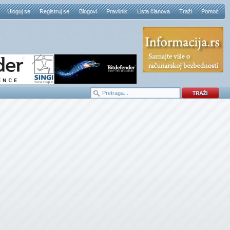
Uloguj se
Registruj se
Blogovi
Pravilnik
Lista članova
Traži
Pomoć