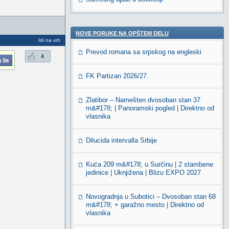
NOVE PORUKE NA OPŠTEM DELU
Idi na vrh
Prevod romana sa srpskog na engleski
4
FK Partizan 2026/27.
Zlatibor – Namešten dvosoban stan 37
m&#178; | Panoramski pogled | Direktno od
vlasnika
Dilucida intervalla Srbije
Kuća 209 m&#178; u Surčinu | 2 stambene
jedinice | Uknjižena | Blizu EXPO 2027
Novogradnja u Subotici – Dvosoban stan 68
m&#178; + garažno mesto | Direktno od
vlasnika