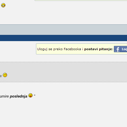
i
se
 umire
poslednja
"