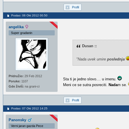
Profil
Poslao: 06 Okt 2012 00:50
angelika
Super građanin
Dusan ::
"Nada uvek umire
poslednja
Pridružio:
29 Feb 2012
Sta ti je jedno slovo.... u imenu.
Poruke:
1107
Meni ce se sutra posreciti.
Nada
m se.
Gde živiš:
na grani-ci
Profil
Poslao: 07 Okt 2012 14:25
Panonsky
Verni jaran gazda Pece