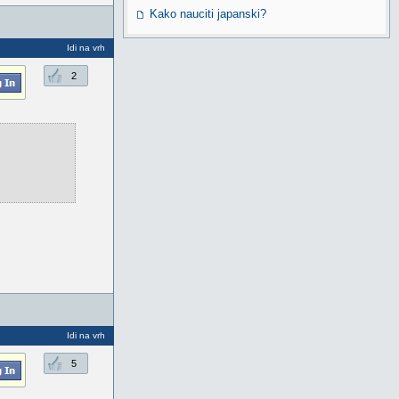
Kako nauciti japanski?
Idi na vrh
2
Idi na vrh
5