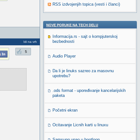
RSS izdvojenjih topica (vesti i članci)
NOVE PORUKE NA TECH DELU
Informacija.rs - sajt o kompjuterskoj
bezbednosti
Idi na vrh
5
Audio Player
Da li je linuks sazreo za masovnu
upotrebu?
.ods format - upoređivanje kancelarijskih
paketa
Početni ekran
Ocitavanje Licnih karti u linuxu
Samsung upao u bootloop