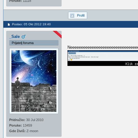
Poruke:
11118
Profil
Poslao: 05 Okt 2012 19:40
_Sale
Prijatelj foruma
Neeeeeeeeeeeeeeeeeeeeeeeeeeeeeeeee
Pridružio:
30 Jul 2010
Poruke:
13459
Gde živiš:
Z-moon