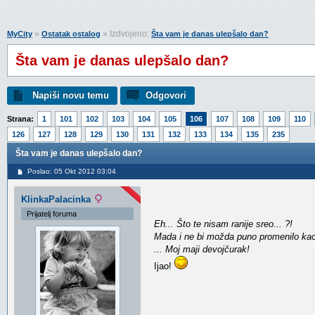
»
» Izdvojeno:
MyCity
Ostatak ostalog
Šta vam je danas ulepšalo dan?
Šta vam je danas ulepšalo dan?
Napiši novu temu
Odgovori
Strana:
1
101
102
103
104
105
106
107
108
109
110
126
127
128
129
130
131
132
133
134
135
235
Šta vam je danas ulepšalo dan?
Poslao: 05 Okt 2012 03:04
KlinkaPalacinka
Prijatelj foruma
Eh... Što te nisam ranije sreo... ?!
Mada i ne bi možda puno promenilo kao 
... Moj maji devojčurak!
Ijao!