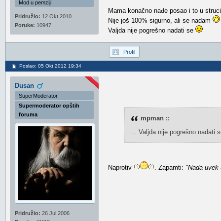
Mod u pemziji
Mama konačno nađe posao i to u struc
Pridružio:
12 Okt 2010
Nije još 100% sigurno, ali se nadam
Poruke:
10947
Valjda nije pogrešno nadati se
Profil
Poslao: 05 Okt 2012 19:34
Dusan
SuperModerator
Supermoderator opštih
foruma
mpman ::
... Valjda nije pogrešno nadati 
Naprotiv
. Zapamti:
"Nada uvek
Pridružio:
26 Jul 2006