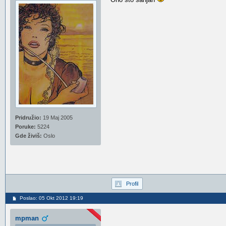
Pridružio:
19 Maj 2005
Poruke:
5224
Gde živiš:
Oslo
Profil
Poslao: 05 Okt 2012 19:19
mpman