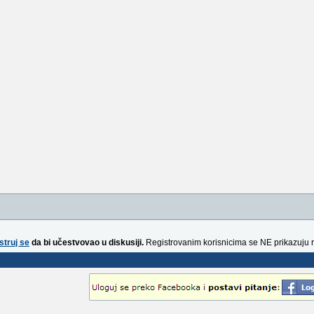
struj se
da bi učestvovao u diskusiji.
Registrovanim korisnicima se NE prikazuju 