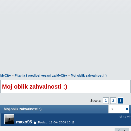
»
»
MyCity
Pitanja i predlozi vezani za MyCity
Moj oblik zahvalnosti :)
Moj oblik zahvalnosti :)
Strana:
1
2
3
Moj oblik zahvalnosti :)
3
Idi na vr
maxo95
Poslao: 12 Okt 2009 10:11