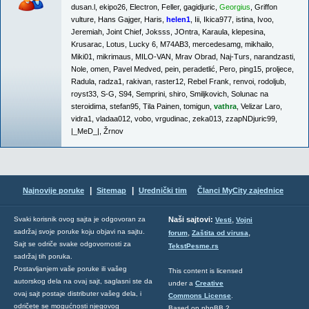
dusan.l
,
ekipo26
,
Electron
,
Feller
,
gagidjuric
,
Georgius
,
Griffon
vulture
,
Hans Gajger
,
Haris
,
helen1
,
Iii
,
Ikica977
,
istina
,
Ivoo
,
Jeremiah
,
Joint Chief
,
Joksss
,
JOntra
,
Karaula
,
klepesina
,
Krusarac
,
Lotus
,
Lucky 6
,
M74AB3
,
mercedesamg
,
mikhailo
,
Miki01
,
mikrimaus
,
MILO-VAN
,
Mrav Obrad
,
Naj-Turs
,
narandzasti
,
Nole
,
omen
,
Pavel Medved
,
pein
,
peradetlić
,
Pero
,
ping15
,
proljece
,
Radula
,
radza1
,
rakivan
,
raster12
,
Rebel Frank
,
renvoi
,
rodoljub
,
royst33
,
S-G
,
S94
,
Semprini
,
shiro
,
Smiljkovich
,
Solunac na
steroidima
,
stefan95
,
Tila Painen
,
tomigun
,
vathra
,
Velizar Laro
,
vidra1
,
vladaa012
,
vobo
,
vrgudinac
,
zeka013
,
zzapNDjuric99
,
|_MeD_|
,
Žrnov
|
|
Najnovije poruke
Sitemap
Urednički tim
Članci MyCity zajednice
,
Svaki korisnik ovog sajta je odgovoran za
Naši sajtovi:
Vesti
Vojni
sadržaj svoje poruke koju objavi na sajtu.
,
,
forum
Zaštita od virusa
Sajt se odriče svake odgovornosti za
TekstPesme.rs
sadržaj tih poruka.
Postavljanjem vaše poruke ili vašeg
This content is licensed
autorskog dela na ovaj sajt, saglasni ste da
under a
Creative
ovaj sajt postaje distributer vašeg dela, i
Commons License
.
odričete se mogućnosti njegovog
Based on phpBB 2,