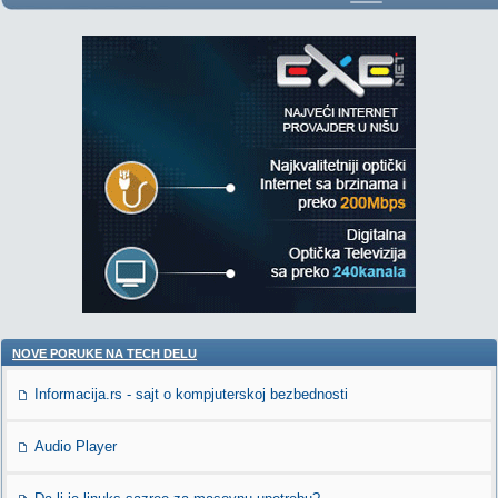
NOVE PORUKE NA TECH DELU
Informacija.rs - sajt o kompjuterskoj bezbednosti
Audio Player