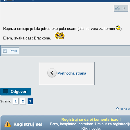
0
Repriza emisije je bila jutros oko pola osam (alal im vera za termin
).
Elem, svaka čast Brackone.
Profil
Prethodna strana
Odgovori
Strana:
1
2
3
Idi na v