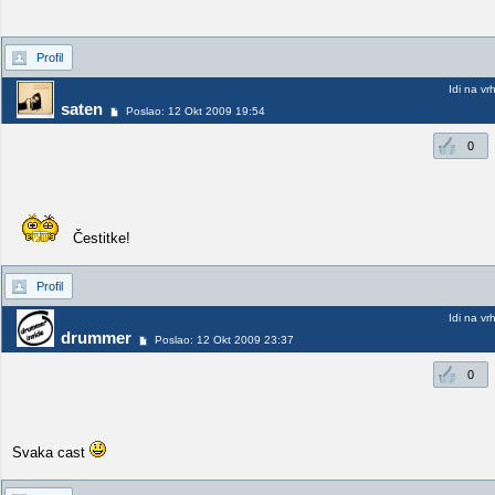
Profil
Idi na vr
saten
Poslao: 12 Okt 2009 19:54
0
Čestitke!
Profil
Idi na vr
drummer
Poslao: 12 Okt 2009 23:37
0
Svaka cast