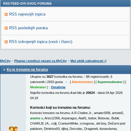
RSS FEED-OVI OVOG FORUMA
RSS najnovijih topica
RSS poslednjih poruka
RSS izdvojenjih topica (vesti i članci)
»
»
MyCity
Pitanja i predlozi vezani za MyCity
Moj oblik zahvalnosti :)
Ko je trenutno na forumu
Ukupno su
3027
korisnika na forumu :: 88 registrovanih, 6
sakrivenih i 2933 gosta :: [
Administrator
] [
Supermoderator
] [
Moderator
] ::
Detaljnije
Najviše korisnika na forumu ikad bilo je
20624
- dana 04 Apr 2026
04:18
Korisnici koji su trenutno na forumu:
Korisnici trenutno na forumu:
A.R.Chafee.Jr.
,
amaterSRB
,
amstel2
,
aramis s
,
Ares12356
,
Asparagus
,
Ata81
,
bobor
,
Botovac
,
Bubili
,
CHARLIE JA.
,
colji
,
CraniumWhite
,
crnogorac
,
del boy
,
Dežurni pod
palubom
,
Dimitrise93
,
djboj
,
Dorcolac
,
Draganeli
,
dunavdunav
,