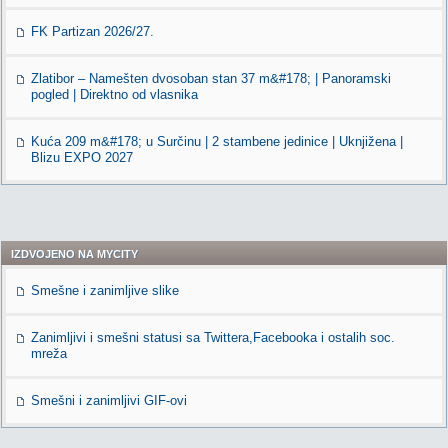
FK Partizan 2026/27.
Zlatibor – Namešten dvosoban stan 37 m&#178; | Panoramski
pogled | Direktno od vlasnika
Kuća 209 m&#178; u Surčinu | 2 stambene jedinice | Uknjižena |
Blizu EXPO 2027
IZDVOJENO NA MYCITY
Smešne i zanimljive slike
Zanimljivi i smešni statusi sa Twittera,Facebooka i ostalih soc.
mreža
Smešni i zanimljivi GIF-ovi