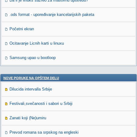
Da li je linuks sazreo za masovnu upotrebu?
.ods format - upoređivanje kancelarijskih paketa
Početni ekran
Ocitavanje Licnih karti u linuxu
Samsung upao u bootloop
NOVE PORUKE NA OPŠTEM DELU
Dilucida intervalla Srbije
Festivali,svečanosti i sabori u Srbiji
Zanati koji (Ne)umiru
Prevod romana sa srpskog na engleski