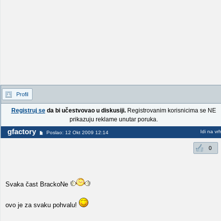
Profil
Registruj se
da bi učestvovao u diskusiji.
Registrovanim korisnicima se NE
prikazuju reklame unutar poruka.
gfactory
Idi na vr
Poslao: 12 Okt 2009 12:14
0
Svaka čast BrackoNe
ovo je za svaku pohvalu!