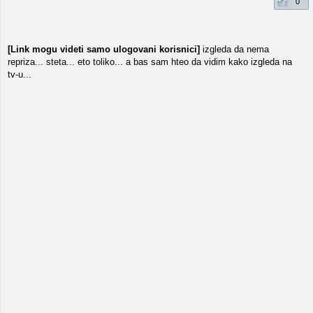
0
[Link mogu videti samo ulogovani korisnici]
izgleda da nema
repriza... steta... eto toliko... a bas sam hteo da vidim kako izgleda na
tv-u...