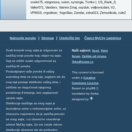
ssekir75
,
stegonosa
,
suton
,
synergia
,
Tvrtko I
,
US_Rank_0
,
Valter071
,
Vanderx
,
Vatreni Zmaj
,
vazduh
,
veljkovicdani
,
VJ
,
VP6919
,
vrgudinac
,
YugoSlav
,
Zandar
,
zeka013
,
Zemunikola
,
zule2
|
|
Najnovije poruke
Sitemap
Urednički tim
Članci MyCity zajednice
,
Svaki korisnik ovog sajta je odgovoran za
Naši sajtovi:
Vesti
Vojni
sadržaj svoje poruke koju objavi na sajtu.
,
,
forum
Zaštita od virusa
Sajt se odriče svake odgovornosti za
TekstPesme.rs
sadržaj tih poruka.
Postavljanjem vaše poruke ili vašeg
This content is licensed
autorskog dela na ovaj sajt, saglasni ste da
under a
Creative
ovaj sajt postaje distributer vašeg dela, i
Commons License
.
odričete se mogućnosti njegovog
Based on phpBB 2,
povlačenja ili brisanja, bez saglasnosti
translated by Simke,
uprave sajta.
designed by
Distribucija sadržaja sa ovog sajta je
dozvoljena samo u nekomercijalne svrhe, uz
obaveznu napomenu da je sadržaj preuzet
sa ovog sajta, i uz obavezno navođenje
adrese MyCity sajta. Za sve ostale vidove
distribucije obavezni ste da prethodno