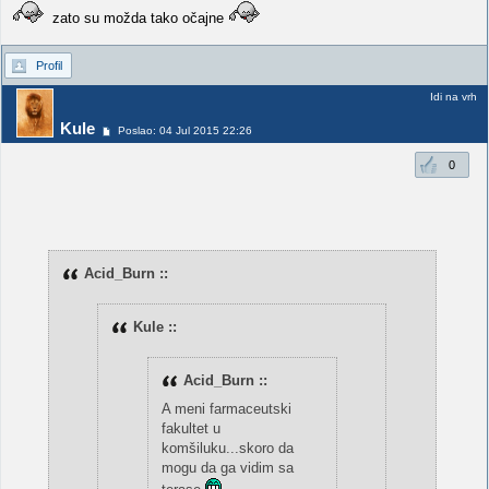
zato su možda tako očajne
Profil
Idi na vrh
Kule
Poslao: 04 Jul 2015 22:26
0
Acid_Burn ::
Kule ::
Acid_Burn ::
A meni farmaceutski
fakultet u
komšiluku...skoro da
mogu da ga vidim sa