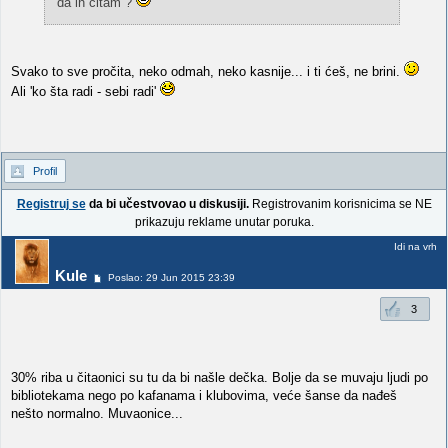
da ih čitam ?
Svako to sve pročita, neko odmah, neko kasnije... i ti ćeš, ne brini.
Ali 'ko šta radi - sebi radi'
Profil
Registruj se
da bi učestvovao u diskusiji.
Registrovanim korisnicima se NE
prikazuju reklame unutar poruka.
Idi na vrh
Kule
Poslao: 29 Jun 2015 23:39
3
30% riba u čitaonici su tu da bi našle dečka. Bolje da se muvaju ljudi po
bibliotekama nego po kafanama i klubovima, veće šanse da nađeš
nešto normalno. Muvaonice...