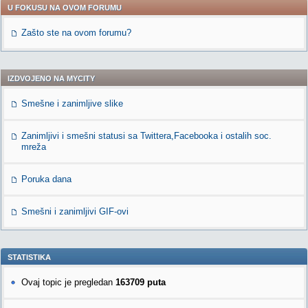
U FOKUSU NA OVOM FORUMU
Zašto ste na ovom forumu?
IZDVOJENO NA MYCITY
Smešne i zanimljive slike
Zanimljivi i smešni statusi sa Twittera,Facebooka i ostalih soc.
mreža
Poruka dana
Smešni i zanimljivi GIF-ovi
STATISTIKA
Ovaj topic je pregledan
163709 puta