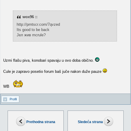
wox96 ::
http://prntscr.com/7qvzed
Its good to be back
Јел жив mcrule?
Uzmi flašu piva, konobari spavaju u ovo doba obično.
Cule je zapravo posetio forum baš juče nakon duže pauze
WB
Profil
Prethodna strana
Sledeća strana