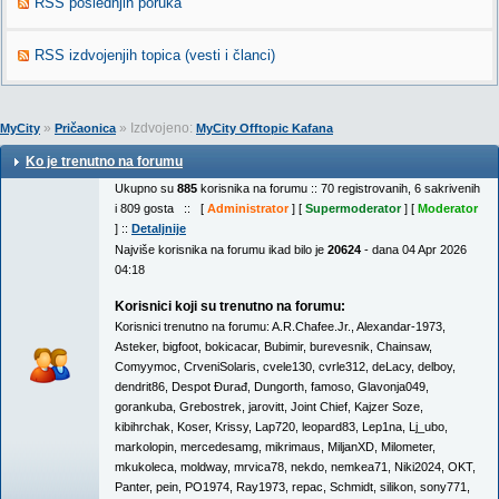
RSS poslednjih poruka
RSS izdvojenjih topica (vesti i članci)
»
» Izdvojeno:
MyCity
Pričaonica
MyCity Offtopic Kafana
Ko je trenutno na forumu
Ukupno su
885
korisnika na forumu :: 70 registrovanih, 6 sakrivenih
i 809 gosta :: [
Administrator
] [
Supermoderator
] [
Moderator
] ::
Detaljnije
Najviše korisnika na forumu ikad bilo je
20624
- dana 04 Apr 2026
04:18
Korisnici koji su trenutno na forumu:
Korisnici trenutno na forumu:
A.R.Chafee.Jr.
,
Alexandar-1973
,
Asteker
,
bigfoot
,
bokicacar
,
Bubimir
,
burevesnik
,
Chainsaw
,
Comyymoc
,
CrveniSolaris
,
cvele130
,
cvrle312
,
deLacy
,
delboy
,
dendrit86
,
Despot Đurađ
,
Dungorth
,
famoso
,
Glavonja049
,
gorankuba
,
Grebostrek
,
jarovitt
,
Joint Chief
,
Kajzer Soze
,
kibihrchak
,
Koser
,
Krissy
,
Lap720
,
leopard83
,
Lep1na
,
Lj_ubo
,
markolopin
,
mercedesamg
,
mikrimaus
,
MiljanXD
,
Milometer
,
mkukoleca
,
moldway
,
mrvica78
,
nekdo
,
nemkea71
,
Niki2024
,
OKT
,
Panter
,
pein
,
PO1974
,
Ray1973
,
repac
,
Schmidt
,
silikon
,
sony771
,