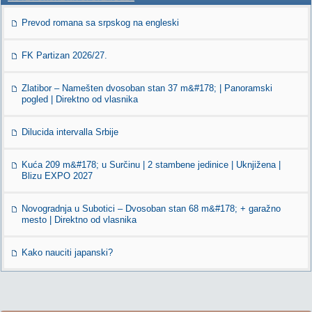
Prevod romana sa srpskog na engleski
FK Partizan 2026/27.
Zlatibor – Namešten dvosoban stan 37 m&#178; | Panoramski
pogled | Direktno od vlasnika
Dilucida intervalla Srbije
Kuća 209 m&#178; u Surčinu | 2 stambene jedinice | Uknjižena |
Blizu EXPO 2027
Novogradnja u Subotici – Dvosoban stan 68 m&#178; + garažno
mesto | Direktno od vlasnika
Kako nauciti japanski?