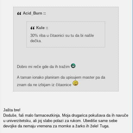
Acid_Burn ::
Kule ::
30% riba u čitaonici su tu da bi našle
dečka.
Dobro mi reče gde da ih tražim
A taman ionako planiram da upisujem master pa da
znam da ne izbijam iz čitaonice
Jašta bre!
Doduše, fali malo farmaceutkinja. Moja drugarica pokušava da ih navuče
u univerzitetsku, ali joj slabo polazi za rukom. Ubediše same sebe
devojke da nemaju vremena za momke a žarko ih žele! Tuga.