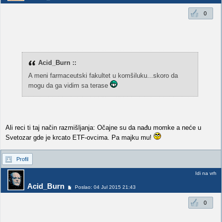
0
Acid_Burn ::
A meni farmaceutski fakultet u komšiluku...skoro da
mogu da ga vidim sa terase
Ali reci ti taj način razmišljanja: Očajne su da nađu momke a neće u
Svetozar gde je krcato ETF-ovcima. Pa majku mu!
Profil
Idi na vrh
Acid_Burn
Poslao: 04 Jul 2015 21:43
0