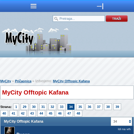
»
» Izdvojeno:
MyCity
Pričaonica
MyCity Offtopic Kafana
MyCity Offtopic Kafana
Strana:
1
29
30
31
32
33
34
35
36
37
38
39
40
41
42
43
44
45
46
47
48
MyCity Offtopic Kafana
34
Idi na vrh