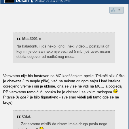
Dusan
Poslao: 29 Jun 2015 22:38
2
Mia-3001 ::
Na kaladontu i još nekoj igrici..neki video... postavila gif
koji mi je obrisan iako nije veći od 5 mb, još uvek nisam
dobila odgovor od nadležnog moda.
Verovatno nije bio hostovan na MC korišćenjem opcije "Prikači sliku" što
je obaveza (i to negde piše), već na nekom drugom sajtu i kad istekne
odredjeno vreme i oni je uklone, ona se više ne vidi na MC... a pogledaj
PP verovatno tamo čuči poruka ko je obrisao i sa kojim razlogom
Pitanje
'A gde?'
je bilo figurativno - sve smo videli (ali tamo gde se ne
broje)
Citat:
... Zar stvarno misliš da nisam imala druga posla nego