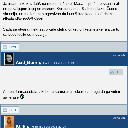
Ja imam nekakav fetiš na metematičarke. Mada...njih 4 me skenira ali
ne provaljujem kojoj se sviđam. Sve drugarice. Stalno dolaze. Čudna
situacija, ne možeš tako agresivan da budeš kao kada znaš da ih
nikada više nećeš videti.
Sada se otvara i neki šatro kafe club u okviru univerzitetske, ala će to
da bude ludilo od muvanja!
Profil
Idi na vrh
Acid_Burn
Poslao: 04 Jul 2015 19:50
0
A meni farmaceutski fakultet u komšiluku...skoro da mogu da ga vidim
sa terase
Profil
Idi na vrh
Kule
Poslao: 04 Jul 2015 21:06