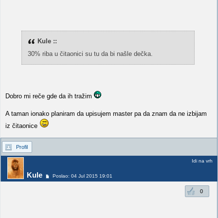
Kule ::
30% riba u čitaonici su tu da bi našle dečka.
Dobro mi reče gde da ih tražim
A taman ionako planiram da upisujem master pa da znam da ne izbijam
iz čitaonice
Profil
Idi na vrh
Kule
Poslao: 04 Jul 2015 19:01
0