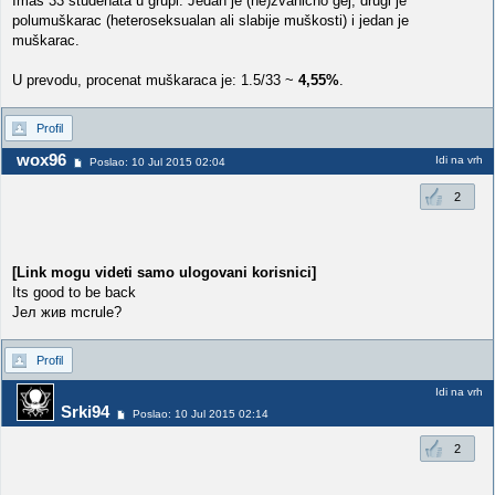
Imaš 33 studenata u grupi. Jedan je (ne)zvanično gej, drugi je
polumuškarac (heteroseksualan ali slabije muškosti) i jedan je
muškarac.
U prevodu, procenat muškaraca je: 1.5/33 ~
4,55%
.
Profil
wox96
Idi na vrh
Poslao: 10 Jul 2015 02:04
2
[Link mogu videti samo ulogovani korisnici]
Its good to be back
Јел жив mcrule?
Profil
Idi na vrh
Srki94
Poslao: 10 Jul 2015 02:14
2