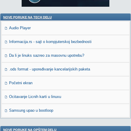
NOVE PORUKE NA TECH DELU
Audio Player
Informacija.rs - sajt o kompjuterskoj bezbednosti
Da li je linuks sazreo za masovnu upotrebu?
.ods format - upoređivanje kancelarijskih paketa
Početni ekran
Ocitavanje Licnih karti u linuxu
Samsung upao u bootloop
NOVE PORUKE NA OPŠTEM DELU