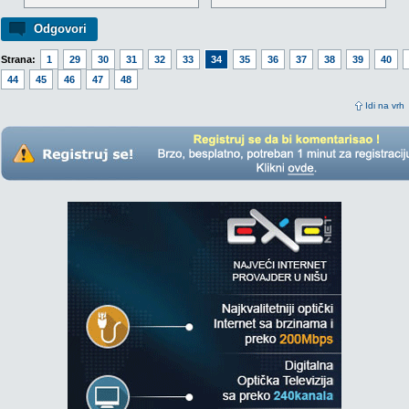
Odgovori
Strana:
1
29
30
31
32
33
34
35
36
37
38
39
40
44
45
46
47
48
Idi na vrh