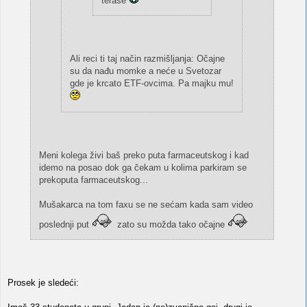
terase
Ali reci ti taj način razmišljanja: Očajne
su da nađu momke a neće u Svetozar
gde je krcato ETF-ovcima. Pa majku mu!
Meni kolega živi baš preko puta farmaceutskog i kad
idemo na posao dok ga čekam u kolima parkiram se
prekoputa farmaceutskog...
Mušakarca na tom faxu se ne sećam kada sam video
poslednji put
zato su možda tako očajne
Prosek je sledeći: