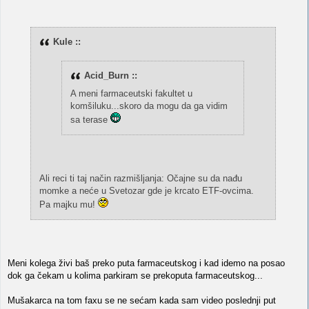
Kule ::
Acid_Burn ::
A meni farmaceutski fakultet u
komšiluku...skoro da mogu da ga vidim
sa terase
Ali reci ti taj način razmišljanja: Očajne su da nađu
momke a neće u Svetozar gde je krcato ETF-ovcima.
Pa majku mu!
Meni kolega živi baš preko puta farmaceutskog i kad idemo na posao
dok ga čekam u kolima parkiram se prekoputa farmaceutskog...
Mušakarca na tom faxu se ne sećam kada sam video poslednji put