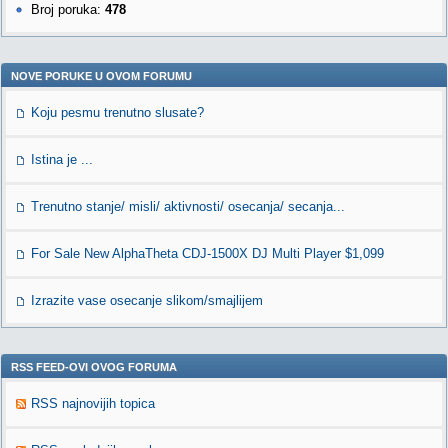
Broj poruka:
478
NOVE PORUKE U OVOM FORUMU
Koju pesmu trenutno slusate?
Istina je ...
Trenutno stanje/ misli/ aktivnosti/ osecanja/ secanja...
For Sale New AlphaTheta CDJ-1500X DJ Multi Player $1,099
Izrazite vase osecanje slikom/smajlijem
RSS FEED-OVI OVOG FORUMA
RSS najnovijih topica