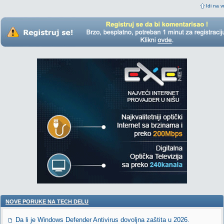
Idi na v
NOVE PORUKE NA TECH DELU
Da li je Windows Defender Antivirus dovoljna zaštita u 2026.