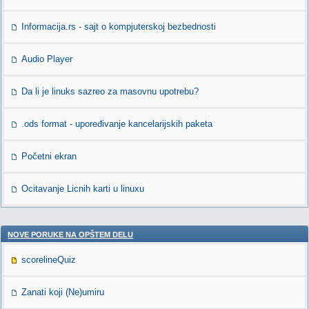
Informacija.rs - sajt o kompjuterskoj bezbednosti
Audio Player
Da li je linuks sazreo za masovnu upotrebu?
.ods format - upoređivanje kancelarijskih paketa
Početni ekran
Ocitavanje Licnih karti u linuxu
NOVE PORUKE NA OPŠTEM DELU
scorelineQuiz
Zanati koji (Ne)umiru