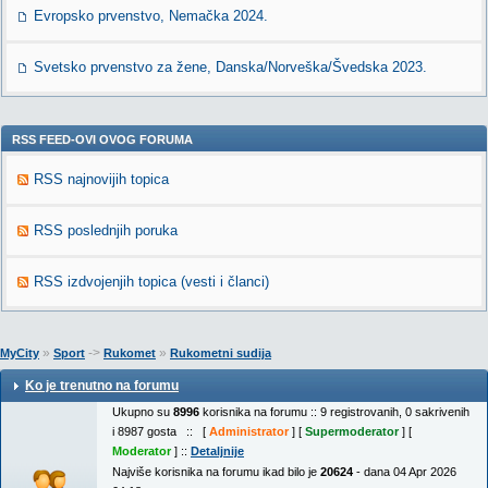
Evropsko prvenstvo, Nemačka 2024.
Svetsko prvenstvo za žene, Danska/Norveška/Švedska 2023.
RSS FEED-OVI OVOG FORUMA
RSS najnovijih topica
RSS poslednjih poruka
RSS izdvojenjih topica (vesti i članci)
»
->
»
MyCity
Sport
Rukomet
Rukometni sudija
Ko je trenutno na forumu
Ukupno su
8996
korisnika na forumu :: 9 registrovanih, 0 sakrivenih
i 8987 gosta :: [
Administrator
] [
Supermoderator
] [
Moderator
] ::
Detaljnije
Najviše korisnika na forumu ikad bilo je
20624
- dana 04 Apr 2026