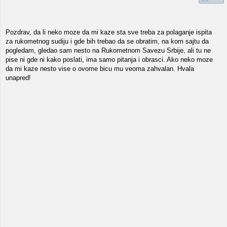
Pozdrav, da li neko moze da mi kaze sta sve treba za polaganje ispita
za rukometnog sudiju i gde bih trebao da se obratim, na kom sajtu da
pogledam, gledao sam nesto na Rukometnom Savezu Srbije, ali tu ne
pise ni gde ni kako poslati, ima samo pitanja i obrasci. Ako neko moze
da mi kaze nesto vise o ovome bicu mu veoma zahvalan. Hvala
unapred!