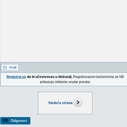
Profil
Registruj se
da bi učestvovao u diskusiji.
Registrovanim korisnicima se NE
prikazuju reklame unutar poruka.
Sledeća strana
Odgovori