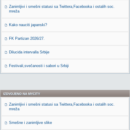
Zanimljivi i smešni statusi sa Twittera,Facebooka i ostalih soc.
mreža
Kako nauciti japanski?
FK Partizan 2026/27.
Dilucida intervalla Srbije
Festivali,svečanosti i sabori u Srbiji
IZDVOJENO NA MYCITY
Zanimljivi i smešni statusi sa Twittera,Facebooka i ostalih soc.
mreža
Smešne i zanimljive slike