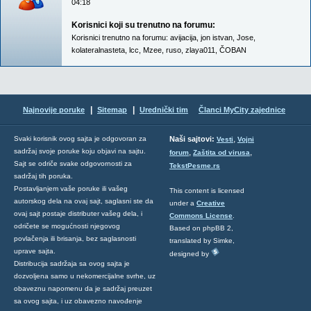
04:18
Korisnici koji su trenutno na forumu:
Korisnici trenutno na forumu:
avijacija
,
jon istvan
,
Jose
,
kolateralnasteta
,
lcc
,
Mzee
,
ruso
,
zlaya011
,
ČOBAN
|
|
Najnovije poruke
Sitemap
Urednički tim
Članci MyCity zajednice
,
Svaki korisnik ovog sajta je odgovoran za
Naši sajtovi:
Vesti
Vojni
sadržaj svoje poruke koju objavi na sajtu.
,
,
forum
Zaštita od virusa
Sajt se odriče svake odgovornosti za
TekstPesme.rs
sadržaj tih poruka.
Postavljanjem vaše poruke ili vašeg
This content is licensed
autorskog dela na ovaj sajt, saglasni ste da
under a
Creative
ovaj sajt postaje distributer vašeg dela, i
Commons License
.
odričete se mogućnosti njegovog
Based on phpBB 2,
povlačenja ili brisanja, bez saglasnosti
translated by Simke,
uprave sajta.
designed by
Distribucija sadržaja sa ovog sajta je
dozvoljena samo u nekomercijalne svrhe, uz
obaveznu napomenu da je sadržaj preuzet
sa ovog sajta, i uz obavezno navođenje