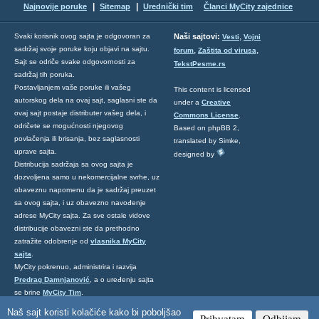
|
|
Najnovije poruke
Sitemap
Urednički tim
Članci MyCity zajednice
,
Svaki korisnik ovog sajta je odgovoran za
Naši sajtovi:
Vesti
Vojni
sadržaj svoje poruke koju objavi na sajtu.
,
,
forum
Zaštita od virusa
Sajt se odriče svake odgovornosti za
TekstPesme.rs
sadržaj tih poruka.
Postavljanjem vaše poruke ili vašeg
This content is licensed
autorskog dela na ovaj sajt, saglasni ste da
under a
Creative
ovaj sajt postaje distributer vašeg dela, i
Commons License
.
odričete se mogućnosti njegovog
Based on phpBB 2,
povlačenja ili brisanja, bez saglasnosti
translated by Simke,
uprave sajta.
designed by
Distribucija sadržaja sa ovog sajta je
dozvoljena samo u nekomercijalne svrhe, uz
obaveznu napomenu da je sadržaj preuzet
sa ovog sajta, i uz obavezno navođenje
adrese MyCity sajta. Za sve ostale vidove
distribucije obavezni ste da prethodno
zatražite odobrenje od
vlasnika MyCity
sajta
.
MyCity pokrenuo, administrira i razvija
Predrag Damnjanović
, a o uređenju sajta
se brine
MyCity Tim
.
Ukoliko želite da nas kontaktirate kliknite
Naš sajt koristi kolačiće kako bi poboljšao
Prihvatam
Odbijam
ovde
.