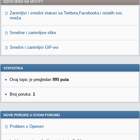
IZDVOJENO NA MYCITY
Zanimljivi i smešni statusi sa Twittera,Facebooka i ostalih soc.
mreža
Smešne i zanimljive slike
Smešni i zanimljivi GIF-ovi
STATISTIKA
Ovaj topic je pregledan
995 puta
Broj poruka:
1
NOVE PORUKE U OVOM FORUMU
Problem s Operom