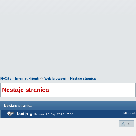
»
->
»
MyCity
Internet klijenti
Web browseri
Nestaje stranica
Nestaje stranica
Nestaje stranica
tacija
Idi na vr
Poslao: 25 Sep 2023 17:58
0