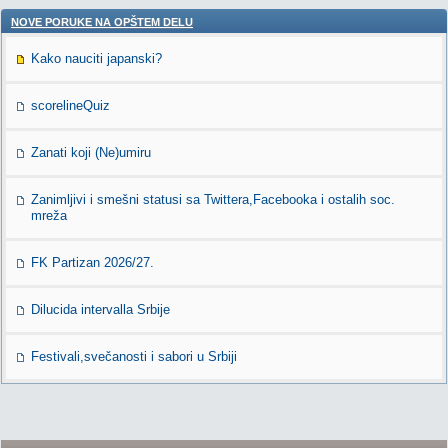
NOVE PORUKE NA OPŠTEM DELU
Kako nauciti japanski?
scorelineQuiz
Zanati koji (Ne)umiru
Zanimljivi i smešni statusi sa Twittera,Facebooka i ostalih soc.
mreža
FK Partizan 2026/27.
Dilucida intervalla Srbije
Festivali,svečanosti i sabori u Srbiji