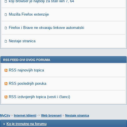
koji browser je najbolji za stari win 7, 64
Mozilla Firefox extenzije
Firefox i Brave ne otvaraju linkove automatski
Nestaje stranica
RSS FEED-OVI OVOG FORUMA
RSS najnovijih topica
RSS poslednjih poruka
RSS izdvojenjih topica (vesti i članci)
»
->
»
MyCity
Internet klijenti
Web browseri
Nestaje stranica
Ko je trenutno na forumu