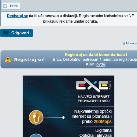
Profil
Registruj se
da bi učestvovao u diskusiji.
Registrovanim korisnicima se NE
prikazuju reklame unutar poruka.
Odgovori
Idi na v