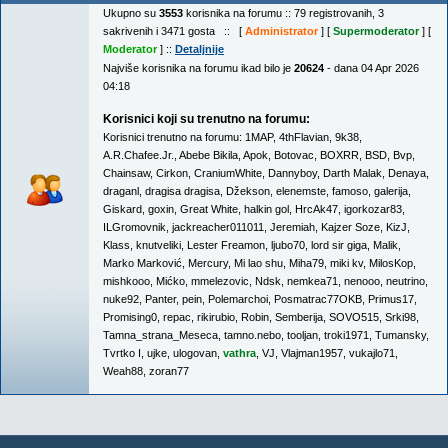
Ukupno su
3553
korisnika na forumu :: 79 registrovanih, 3
sakrivenih i 3471 gosta :: [
Administrator
] [
Supermoderator
] [
Moderator
] ::
Detaljnije
Najviše korisnika na forumu ikad bilo je
20624
- dana 04 Apr 2026
04:18
Korisnici koji su trenutno na forumu:
Korisnici trenutno na forumu:
1MAP
,
4thFlavian
,
9k38
,
A.R.Chafee.Jr.
,
Abebe Bikila
,
Apok
,
Botovac
,
BOXRR
,
BSD
,
Bvp
,
Chainsaw
,
Cirkon
,
CraniumWhite
,
Dannyboy
,
Darth Malak
,
Denaya
,
draganl
,
dragisa dragisa
,
Džekson
,
elenemste
,
famoso
,
galerija
,
Giskard
,
goxin
,
Great White
,
halkin gol
,
HrcAk47
,
igorkozar83
,
ILGromovnik
,
jackreacher011011
,
Jeremiah
,
Kajzer Soze
,
KizJ
,
Klass
,
knutveliki
,
Lester Freamon
,
ljubo70
,
lord sir giga
,
Malik
,
Marko Marković
,
Mercury
,
Mi lao shu
,
Miha79
,
miki kv
,
MilosKop
,
mishkooo
,
Mićko
,
mmelezovic
,
Ndsk
,
nemkea71
,
nenooo
,
neutrino
,
nuke92
,
Panter
,
pein
,
Polemarchoi
,
Posmatrac77OKB
,
Primus17
,
Promising0
,
repac
,
rikirubio
,
Robin
,
Semberija
,
SOVO515
,
Srki98
,
Tamna_strana_Meseca
,
tamno.nebo
,
tooljan
,
troki1971
,
Tumansky
,
Tvrtko I
,
ujke
,
ulogovan
,
vathra
,
VJ
,
Vlajman1957
,
vukajlo71
,
Weah88
,
zoran77