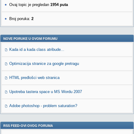
Ovaj topic je pregledan
1954 puta
Broj poruka:
2
NOVE PORUKE U OVOM FORUMU
Kada id a kada class atribude...
Optimizacija stranice za google pretragu
HTML predlošci web stranica
Upotreba tastera space u MS Wordu 2007
Adobe photoshop - problem saturation?
RSS FEED-OVI OVOG FORUMA