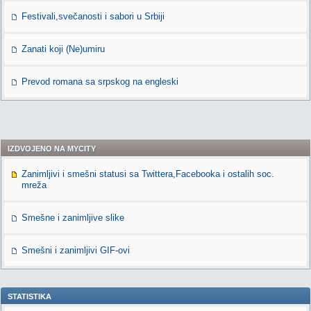
Festivali,svečanosti i sabori u Srbiji
Zanati koji (Ne)umiru
Prevod romana sa srpskog na engleski
IZDVOJENO NA MYCITY
Zanimljivi i smešni statusi sa Twittera,Facebooka i ostalih soc.
mreža
Smešne i zanimljive slike
Smešni i zanimljivi GIF-ovi
STATISTIKA