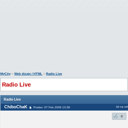
»
»
MyCity
Web dizajn / HTML
Radio Live
Radio Live
Radio Live
ChiboChaK
Idi na vr
Poslao: 07 Feb 2006 13:38
0