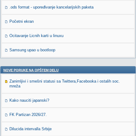
.ods format - upoređivanje kancelarijskih paketa
Početni ekran
Ocitavanje Licnih karti u linuxu
Samsung upao u bootloop
NOVE PORUKE NA OPŠTEM DELU
Zanimljivi i smešni statusi sa Twittera,Facebooka i ostalih soc.
mreža
Kako nauciti japanski?
FK Partizan 2026/27.
Dilucida intervalla Srbije