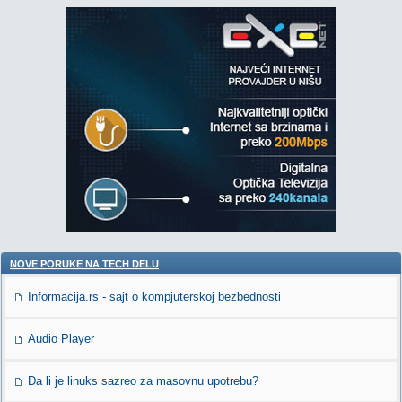
NOVE PORUKE NA TECH DELU
Informacija.rs - sajt o kompjuterskoj bezbednosti
Audio Player
Da li je linuks sazreo za masovnu upotrebu?