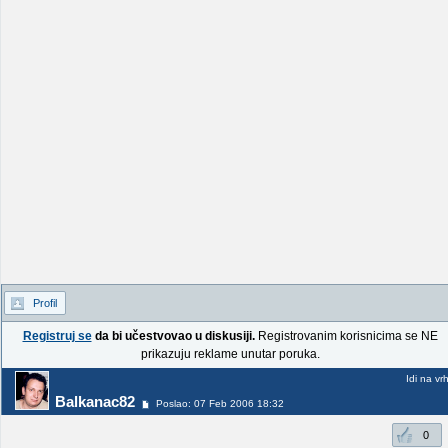
Profil
Registruj se
da bi učestvovao u diskusiji.
Registrovanim korisnicima se NE
prikazuju reklame unutar poruka.
Idi na vr
Balkanac82
Poslao: 07 Feb 2006 18:32
0