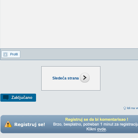
Profil
Sledeća strana
Zaključano
Idi na v