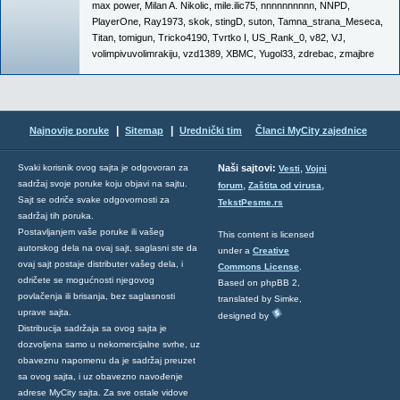
max power
,
Milan A. Nikolic
,
mile.ilic75
,
nnnnnnnnnn
,
NNPD
,
PlayerOne
,
Ray1973
,
skok
,
stingD
,
suton
,
Tamna_strana_Meseca
,
Titan
,
tomigun
,
Tricko4190
,
Tvrtko I
,
US_Rank_0
,
v82
,
VJ
,
volimpivuvolimrakiju
,
vzd1389
,
XBMC
,
Yugol33
,
zdrebac
,
zmajbre
|
|
Najnovije poruke
Sitemap
Urednički tim
Članci MyCity zajednice
,
Svaki korisnik ovog sajta je odgovoran za
Naši sajtovi:
Vesti
Vojni
sadržaj svoje poruke koju objavi na sajtu.
,
,
forum
Zaštita od virusa
Sajt se odriče svake odgovornosti za
TekstPesme.rs
sadržaj tih poruka.
Postavljanjem vaše poruke ili vašeg
This content is licensed
autorskog dela na ovaj sajt, saglasni ste da
under a
Creative
ovaj sajt postaje distributer vašeg dela, i
Commons License
.
odričete se mogućnosti njegovog
Based on phpBB 2,
povlačenja ili brisanja, bez saglasnosti
translated by Simke,
uprave sajta.
designed by
Distribucija sadržaja sa ovog sajta je
dozvoljena samo u nekomercijalne svrhe, uz
obaveznu napomenu da je sadržaj preuzet
sa ovog sajta, i uz obavezno navođenje
adrese MyCity sajta. Za sve ostale vidove