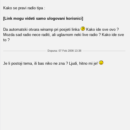
Kako se pravi radio tipa :
[Link mogu videti samo ulogovani korisnici]
Da automatski otvara winamp pri posjeti linka
Kako ide sve ovo ?
Mozda sad radio nece raditi, ali uglavnom neki live radio ? Kako ide sve
to ?
Dopuna: 07 Feb 2006 13:38
Je li postoji tema, ili bas niko ne zna ? Ljudi, hitno mi je!