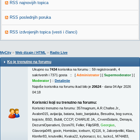
RSS najnovijih topica
RSS poslednjih poruka
RSS izdvojenjih topica (vesti i članci)
»
»
MyCity
Web dizajn / HTML
Radio Live
Ko je trenutno na forumu
Ukupno su
7434
korisnika na forumu :: 59 registrovanih, 4
sakrivenih i 7371 gosta :: [
Administrator
] [
Supermoderator
] [
Moderator
] ::
Detaljnije
Najviše korisnika na forumu ikad bilo je
20624
- dana 04 Apr 2026
04:18
Korisnici koji su trenutno na forumu:
Korisnici trenutno na forumu:
357magnum
,
A.R.Chafee.Jr.
,
Avalon015
,
avijacija
,
batana
,
bato_banjaluka
,
Besudna
,
bog sunca
,
bojcistv
,
BSD
,
Bubili
,
CCCP
,
CHARLIE JA.
,
CrveniSolaris
,
Denaya
,
DezurniOperativni
,
Dzoni70
,
Feller
,
FilipSRB
,
Georgius
,
Glavonja049
,
goxin
,
Homislav
,
iceburn
,
IQ116
,
Ir
,
Jakonjveliki
,
Klass
,
Klonfer83
,
knutveliki
,
Kvaka22
,
kybonacci
,
lcc
,
lucko1
,
M74AB3
,