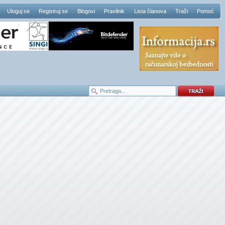
Uloguj se
Registruj se
Blogovi
Pravilnik
Lista članova
Traži
Pomoć