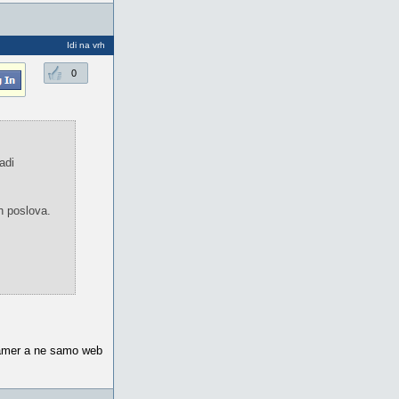
Idi na vrh
0
adi
h poslova.
gramer a ne samo web