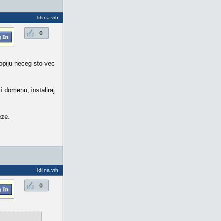
Idi na vrh
0
kopiju neceg sto vec
 i domenu, instaliraj
eze.
Idi na vrh
0