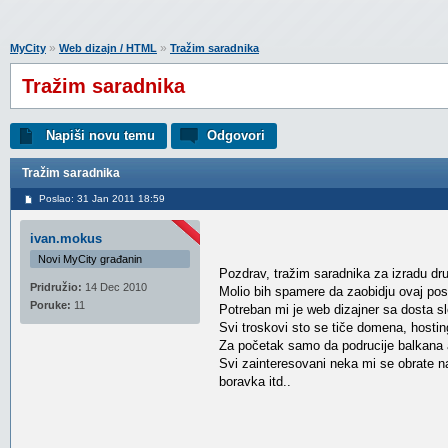
»
»
MyCity
Web dizajn / HTML
Tražim saradnika
Tražim saradnika
Napiši novu temu
Odgovori
Tražim saradnika
Poslao: 31 Jan 2011 18:59
ivan.mokus
Novi MyCity građanin
Pozdrav, tražim saradnika za izradu dru
Pridružio:
14 Dec 2010
Molio bih spamere da zaobidju ovaj pos
Poruke:
11
Potreban mi je web dizajner sa dosta 
Svi troskovi sto se tiče domena, hosting
Za početak samo da podrucije balkana a 
Svi zainteresovani neka mi se obrate na
boravka itd..