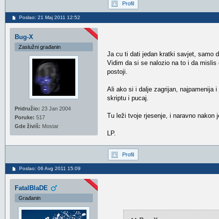
Profil
Poslao: 21 Maj 2011 12:52
Bug-X
Zaslužni građanin
Ja cu ti dati jedan kratki savjet, samo
Vidim da si se nalozio na to i da mislis
postoji.
Ali ako si i dalje zagrijan, najpamenija i
skriptu i pucaj.
Pridružio:
23 Jan 2004
Tu leži tvoje rjesenje, i naravno nakon 
Poruke:
517
Gde živiš:
Mostar
LP.
Profil
Poslao: 06 Avg 2011 15:09
FatalBlaDE
Građanin