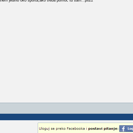
ognem jedino oko sporta,ako treba pomoc tu sam...pozz