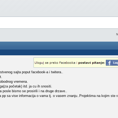
N
stvenog sajta poput facebook-a i twitera..
t.
slobodnog vremena.
a(za početak) itd. ja cu ih snositi.
posle bismo se prosirili i na druge drzave..
 pp sa vise informacija o vama tj. o vasem znanju..Projektima na kojim ste ra