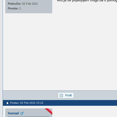
evo,ja se prijavljujem mogu da ti pom
Pridružio:
02 Feb 2011
Poruke:
1
Profil
Poslao: 02 Feb 2011 15:12
lnenad