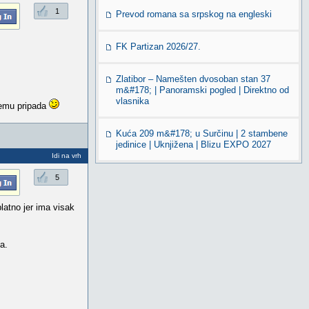
1
Prevod romana sa srpskog na engleski
FK Partizan 2026/27.
Zlatibor – Namešten dvosoban stan 37
m&#178; | Panoramski pogled | Direktno od
vlasnika
jemu pripada
Kuća 209 m&#178; u Surčinu | 2 stambene
jedinice | Uknjižena | Blizu EXPO 2027
Idi na vrh
5
latno jer ima visak
a.