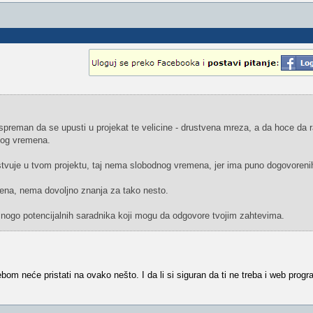
preman da se upusti u projekat te velicine - drustvena mreza, a da hoce da r
nog vremena.
tvuje u tvom projektu, taj nema slobodnog vremena, jer ima puno dogovoreni
ena, nema dovoljno znanja za tako nesto.
mnogo potencijalnih saradnika koji mogu da odgovore tvojim zahtevima.
om neće pristati na ovako nešto. I da li si siguran da ti ne treba i web pro