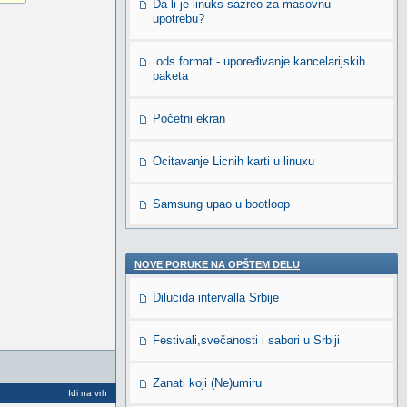
Da li je linuks sazreo za masovnu
upotrebu?
.ods format - upoređivanje kancelarijskih
paketa
Početni ekran
Ocitavanje Licnih karti u linuxu
Samsung upao u bootloop
NOVE PORUKE NA OPŠTEM DELU
Dilucida intervalla Srbije
Festivali,svečanosti i sabori u Srbiji
Zanati koji (Ne)umiru
Idi na vrh