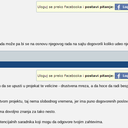
kada može pa bi se na osnovu njegovog rada na sajtu dogovorili koliko udeo n
a se upusti u projekat te velicine - drustvena mreza, a da hoce da radi besp
 tvom projektu, taj nema slobodnog vremena, jer ima puno dogovorenih poslov
a dovoljno znanja za tako nesto.
otencijalnih saradnika koji mogu da odgovore tvojim zahtevima.