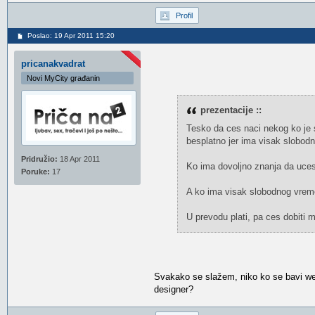
Profil
Poslao: 19 Apr 2011 15:20
pricanakvadrat
Novi MyCity građanin
prezentacije ::
Tesko da ces naci nekog ko je s
besplatno jer ima visak slobod
Pridružio:
18 Apr 2011
Ko ima dovoljno znanja da uces
Poruke:
17
A ko ima visak slobodnog vrem
U prevodu plati, pa ces dobiti 
Svakako se slažem, niko ko se bavi web
designer?