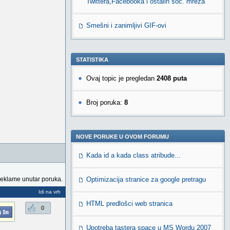
Twittera,Facebooka i ostalih soc. mreža
Smešni i zanimljivi GIF-ovi
STATISTIKA
Ovaj topic je pregledan
2408 puta
Broj poruka:
8
NOVE PORUKE U OVOM FORUMU
Kada id a kada class atribude...
reklame unutar poruka.
Optimizacija stranice za google pretragu
Idi na vrh
HTML predlošci web stranica
0
Upotreba tastera space u MS Wordu 2007