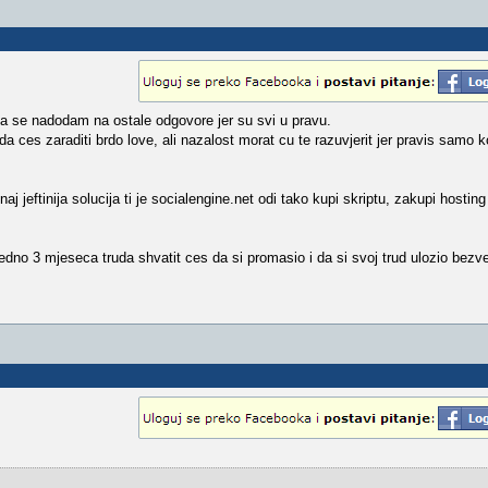
 da se nadodam na ostale odgovore jer su svi u pravu.
 da ces zaraditi brdo love, ali nazalost morat cu te razuvjerit jer pravis samo 
 naj jeftinija solucija ti je socialengine.net odi tako kupi skriptu, zakupi hosting
jedno 3 mjeseca truda shvatit ces da si promasio i da si svoj trud ulozio bezv