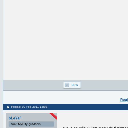
Profil
Regi
Poslao: 02 Feb 2011 13:03
bLeYa^
Novi MyCity građanin