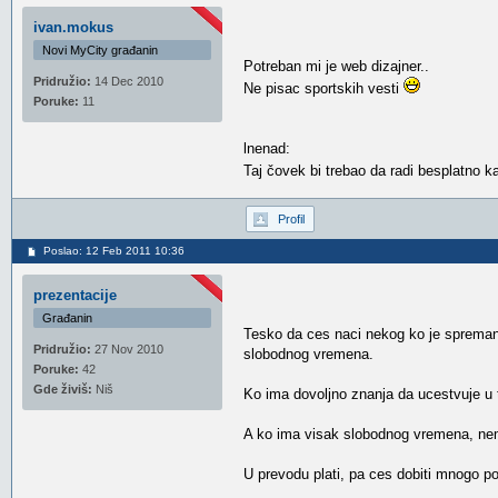
ivan.mokus
Novi MyCity građanin
Potreban mi je web dizajner..
Pridružio:
14 Dec 2010
Ne pisac sportskih vesti
Poruke:
11
lnenad:
Taj čovek bi trebao da radi besplatno 
Profil
Poslao: 12 Feb 2011 10:36
prezentacije
Građanin
Tesko da ces naci nekog ko je spreman d
Pridružio:
27 Nov 2010
slobodnog vremena.
Poruke:
42
Gde živiš:
Niš
Ko ima dovoljno znanja da ucestvuje u
A ko ima visak slobodnog vremena, nem
U prevodu plati, pa ces dobiti mnogo p