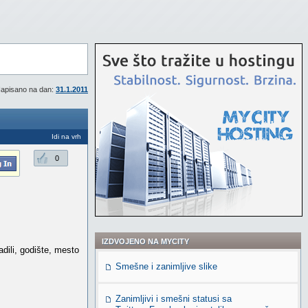
apisano na dan:
31.1.2011
Idi na vrh
0
IZDVOJENO NA MYCITY
dili, godište, mesto
Smešne i zanimljive slike
Zanimljivi i smešni statusi sa