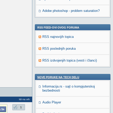
Adobe photoshop - problem saturation?
RSS FEED-OVI OVOG FORUMA
RSS najnovijih topica
RSS poslednjih poruka
RSS izdvojenjih topica (vesti i članci)
NOVE PORUKE NA TECH DELU
Informacija.rs - sajt o kompjuterskoj
bezbednosti
Idi na vrh
Audio Player
1