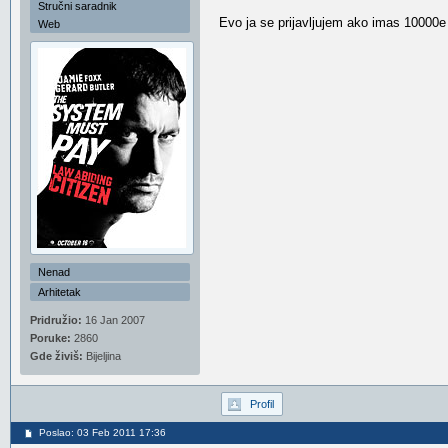
Stručni saradnik
Evo ja se prijavljujem ako imas 10000
Web
Nenad
Arhitetak
Pridružio:
16 Jan 2007
Poruke:
2860
Gde živiš:
Bijeljina
Profil
Poslao: 03 Feb 2011 17:36