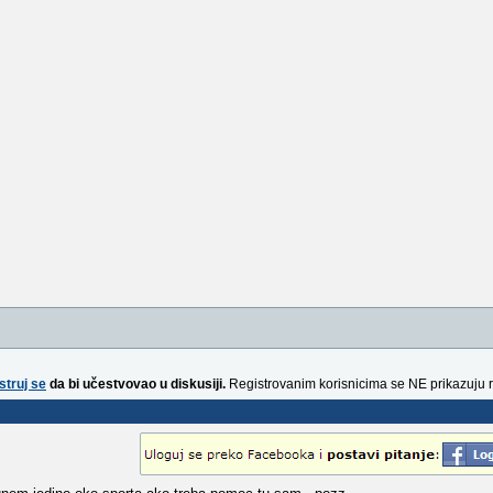
struj se
da bi učestvovao u diskusiji.
Registrovanim korisnicima se NE prikazuju 