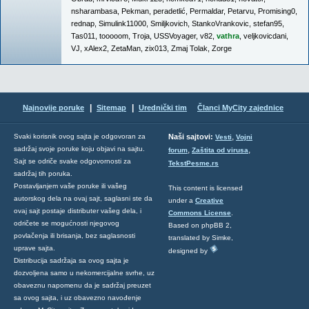
nsharambasa
,
Pekman
,
peradetlić
,
Permaldar
,
Petarvu
,
Promising0
,
rednap
,
Simulink11000
,
Smiljkovich
,
StankoVrankovic
,
stefan95
,
Tas011
,
tooooom
,
Troja
,
USSVoyager
,
v82
,
vathra
,
veljkovicdani
,
VJ
,
xAlex2
,
ZetaMan
,
zix013
,
Zmaj Tolak
,
Zorge
|
|
Najnovije poruke
Sitemap
Urednički tim
Članci MyCity zajednice
,
Svaki korisnik ovog sajta je odgovoran za
Naši sajtovi:
Vesti
Vojni
sadržaj svoje poruke koju objavi na sajtu.
,
,
forum
Zaštita od virusa
Sajt se odriče svake odgovornosti za
TekstPesme.rs
sadržaj tih poruka.
Postavljanjem vaše poruke ili vašeg
This content is licensed
autorskog dela na ovaj sajt, saglasni ste da
under a
Creative
ovaj sajt postaje distributer vašeg dela, i
Commons License
.
odričete se mogućnosti njegovog
Based on phpBB 2,
povlačenja ili brisanja, bez saglasnosti
translated by Simke,
uprave sajta.
designed by
Distribucija sadržaja sa ovog sajta je
dozvoljena samo u nekomercijalne svrhe, uz
obaveznu napomenu da je sadržaj preuzet
sa ovog sajta, i uz obavezno navođenje