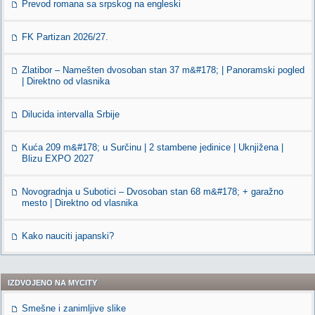
Prevod romana sa srpskog na engleski
FK Partizan 2026/27.
Zlatibor – Namešten dvosoban stan 37 m&#178; | Panoramski pogled
| Direktno od vlasnika
Dilucida intervalla Srbije
Kuća 209 m&#178; u Surčinu | 2 stambene jedinice | Uknjižena |
Blizu EXPO 2027
Novogradnja u Subotici – Dvosoban stan 68 m&#178; + garažno
mesto | Direktno od vlasnika
Kako nauciti japanski?
IZDVOJENO NA MYCITY
Smešne i zanimljive slike