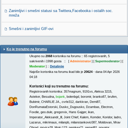
Zanimljivi i smešni statusi sa Twittera,Facebooka i ostalih soc.
mreža
Smešni i zanimljivi GIF-ovi
Ko je trenutno na forumu
Ukupno su
2068
korisnika na forumu :: 65 registrovanih, 5
sakrivenih i 1998 gosta :: [
Administrator
] [
Supermoderator
] [
Moderator
] ::
Detaljnije
Najviše korisnika na forumu ikad bilo je
20624
- dana 04 Apr 2026
04:18
Korisnici koji su trenutno na forumu:
Registrovanih korisnika:
357magnum
,
9191vs
,
Aleksa 3215
,
Asteker
,
Besudna
,
bojank
,
bolenbgd
,
boromir
,
branko87
,
brufen
,
Bubimir
,
CHARLIE JA.
,
cvrle312
,
darkkran
,
Demi87
,
DonRumataEstorski
,
Dusko_Dugousko
,
Dzambas
,
Electron
,
Foxdie
,
geo.dule
,
gregorxix
,
Hans Gajger
,
ikan
,
Imperator_Aleksandr_lll
,
Joint Chief
,
Kalem
,
Komder
,
Koridor
,
ladro
,
Lazarus
,
mikrimaus
,
milanpb
,
milanstankovic087
,
Moldovan
,
Mrav
Obrad
,
mrvica78
,
Muki 123
,
nemkea71
,
nenad81
,
novator
,