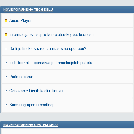
NOVE PORUKE NA TECH DELU
Audio Player
Informacija.rs - sajt o kompjuterskoj bezbednosti
Da li je linuks sazreo za masovnu upotrebu?
.ods format - upoređivanje kancelarijskih paketa
Početni ekran
Ocitavanje Licnih karti u linuxu
Samsung upao u bootloop
NOVE PORUKE NA OPŠTEM DELU