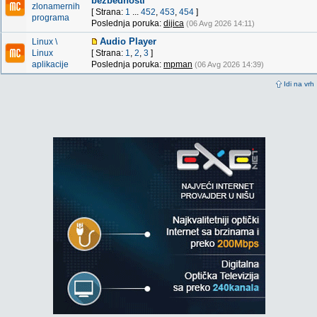
bezbednosti
zlonamernih
[ Strana:
1
...
452
,
453
,
454
]
programa
Poslednja poruka:
dijica
(06 Avg 2026 14:11)
Audio Player
Linux \
Linux
[ Strana:
1
,
2
,
3
]
aplikacije
Poslednja poruka:
mpman
(06 Avg 2026 14:39)
Idi na vrh