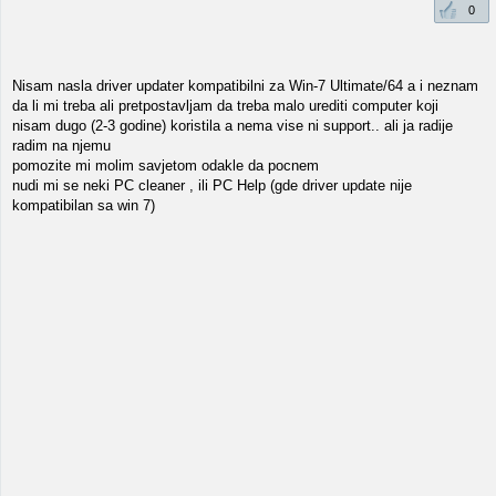
0
Nisam nasla driver updater kompatibilni za Win-7 Ultimate/64 a i neznam
da li mi treba ali pretpostavljam da treba malo urediti computer koji
nisam dugo (2-3 godine) koristila a nema vise ni support.. ali ja radije
radim na njemu
pomozite mi molim savjetom odakle da pocnem
nudi mi se neki PC cleaner , ili PC Help (gde driver update nije
kompatibilan sa win 7)