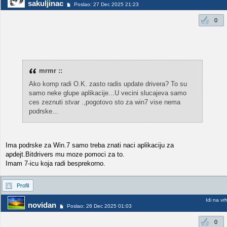
sakuljinac
Poslao: 27 Dec 2025 21:23
0
mrmr ::
Ako komp radi O.K. zasto radis update drivera? To su
samo neke glupe aplikacije...U vecini slucajeva samo
ces zeznuti stvar .,pogotovo sto za win7 vise nema
podrske...
Ima podrske za Win.7 samo treba znati naci aplikaciju za
apdejt.Bitdrivers mu moze pomoci za to.
Imam 7-icu koja radi besprekorno.
Profil
Idi na vr
novidan
Poslao: 28 Dec 2025 01:03
0