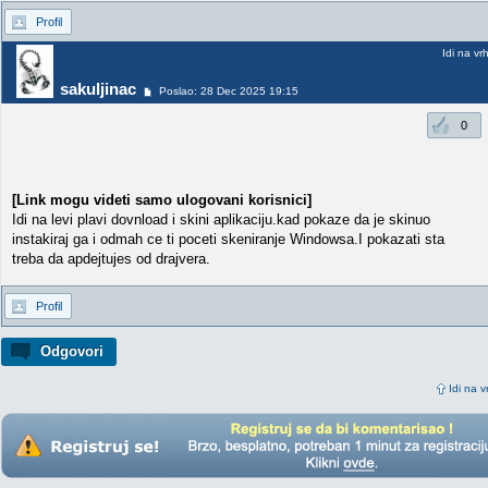
Profil
Idi na vr
sakuljinac
Poslao: 28 Dec 2025 19:15
0
[Link mogu videti samo ulogovani korisnici]
Idi na levi plavi dovnload i skini aplikaciju.kad pokaze da je skinuo
instakiraj ga i odmah ce ti poceti skeniranje Windowsa.I pokazati sta
treba da apdejtujes od drajvera.
Profil
Odgovori
Idi na v