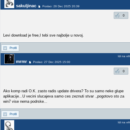
sakuljinac
Poslao: 26 Dec 2025 20:39
0
Levi download je free,I tebi sve najbolje u novoj.
Profil
Idi na vr
mrmr
Poslao: 27 Dec 2025 15:00
0
Ako komp radi O.K. zasto radis update drivera? To su samo neke glupe
aplikacije...U vecini slucajeva samo ces zeznuti stvar .,pogotovo sto za
win7 vise nema podrske...
Profil
Idi na vr