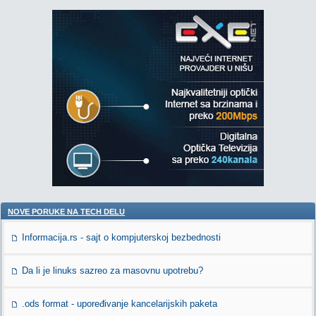
NOVE PORUKE NA TECH DELU
Informacija.rs - sajt o kompjuterskoj bezbednosti
Da li je linuks sazreo za masovnu upotrebu?
.ods format - upoređivanje kancelarijskih paketa