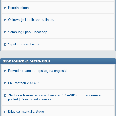
Početni ekran
Ocitavanje Licnih karti u linuxu
Samsung upao u bootloop
Srpski fontovi Unicod
NOVE PORUKE NA OPŠTEM DELU
Prevod romana sa srpskog na engleski
FK Partizan 2026/27.
Zlatibor – Namešten dvosoban stan 37 m&#178; | Panoramski
pogled | Direktno od vlasnika
Dilucida intervalla Srbije