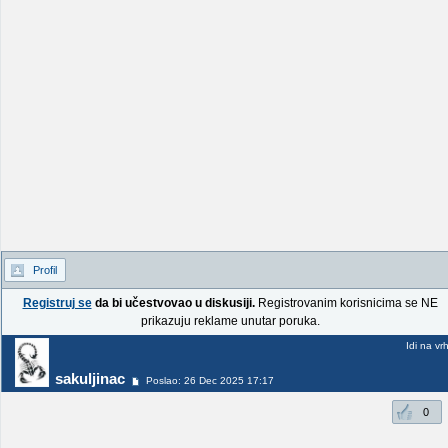
Profil
Registruj se
da bi učestvovao u diskusiji.
Registrovanim korisnicima se NE
prikazuju reklame unutar poruka.
Idi na vr
sakuljinac
Poslao: 26 Dec 2025 17:17
0