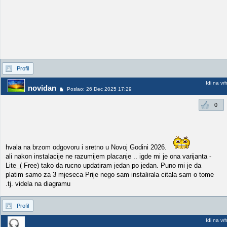
Profil
Idi na vr
novidan
Poslao: 26 Dec 2025 17:29
0
hvala na brzom odgovoru i sretno u Novoj Godini 2026.
ali nakon instalacije ne razumijem placanje .. igde mi je ona varijanta -
Lite_( Free) tako da rucno updatiram jedan po jedan. Puno mi je da
platim samo za 3 mjeseca Prije nego sam instalirala citala sam o tome
.tj. videla na diagramu
Profil
Idi na vr