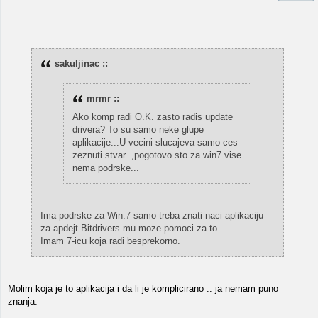
sakuljinac ::
mrmr ::
Ako komp radi O.K. zasto radis update
drivera? To su samo neke glupe
aplikacije...U vecini slucajeva samo ces
zeznuti stvar .,pogotovo sto za win7 vise
nema podrske...
Ima podrske za Win.7 samo treba znati naci aplikaciju
za apdejt.Bitdrivers mu moze pomoci za to.
Imam 7-icu koja radi besprekorno.
Molim koja je to aplikacija i da li je komplicirano .. ja nemam puno
znanja.