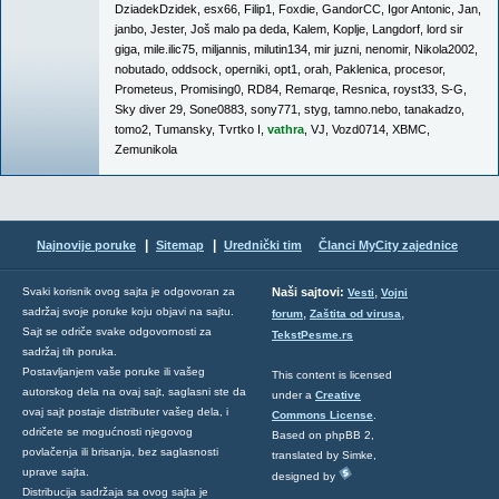
DziadekDzidek
,
esx66
,
Filip1
,
Foxdie
,
GandorCC
,
Igor Antonic
,
Jan
,
janbo
,
Jester
,
Još malo pa deda
,
Kalem
,
Koplje
,
Langdorf
,
lord sir
giga
,
mile.ilic75
,
miljannis
,
milutin134
,
mir juzni
,
nenomir
,
Nikola2002
,
nobutado
,
oddsock
,
operniki
,
opt1
,
orah
,
Paklenica
,
procesor
,
Prometeus
,
Promising0
,
RD84
,
Remarqe
,
Resnica
,
royst33
,
S-G
,
Sky diver 29
,
Sone0883
,
sony771
,
styg
,
tamno.nebo
,
tanakadzo
,
tomo2
,
Tumansky
,
Tvrtko I
,
vathra
,
VJ
,
Vozd0714
,
XBMC
,
Zemunikola
|
|
Najnovije poruke
Sitemap
Urednički tim
Članci MyCity zajednice
,
Svaki korisnik ovog sajta je odgovoran za
Naši sajtovi:
Vesti
Vojni
sadržaj svoje poruke koju objavi na sajtu.
,
,
forum
Zaštita od virusa
Sajt se odriče svake odgovornosti za
TekstPesme.rs
sadržaj tih poruka.
Postavljanjem vaše poruke ili vašeg
This content is licensed
autorskog dela na ovaj sajt, saglasni ste da
under a
Creative
ovaj sajt postaje distributer vašeg dela, i
Commons License
.
odričete se mogućnosti njegovog
Based on phpBB 2,
povlačenja ili brisanja, bez saglasnosti
translated by Simke,
uprave sajta.
designed by
Distribucija sadržaja sa ovog sajta je