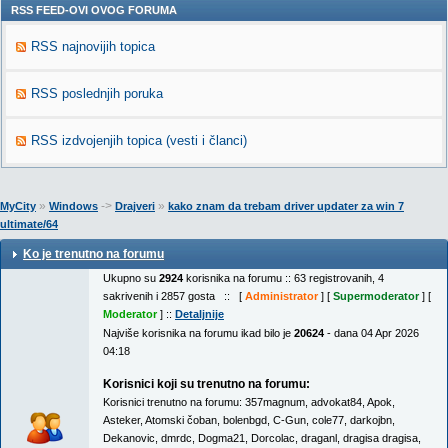
RSS FEED-OVI OVOG FORUMA
RSS najnovijih topica
RSS poslednjih poruka
RSS izdvojenjih topica (vesti i članci)
»
->
»
MyCity
Windows
Drajveri
kako znam da trebam driver updater za win 7
ultimate/64
Ko je trenutno na forumu
Ukupno su
2924
korisnika na forumu :: 63 registrovanih, 4
sakrivenih i 2857 gosta :: [
Administrator
] [
Supermoderator
] [
Moderator
] ::
Detaljnije
Najviše korisnika na forumu ikad bilo je
20624
- dana 04 Apr 2026
04:18
Korisnici koji su trenutno na forumu:
Korisnici trenutno na forumu:
357magnum
,
advokat84
,
Apok
,
Asteker
,
Atomski čoban
,
bolenbgd
,
C-Gun
,
cole77
,
darkojbn
,
Dekanovic
,
dmrdc
,
Dogma21
,
Dorcolac
,
draganl
,
dragisa dragisa
,