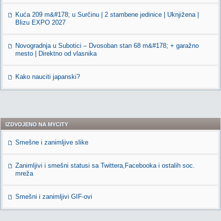
Kuća 209 m&#178; u Surčinu | 2 stambene jedinice | Uknjižena |
Blizu EXPO 2027
Novogradnja u Subotici – Dvosoban stan 68 m&#178; + garažno
mesto | Direktno od vlasnika
Kako nauciti japanski?
IZDVOJENO NA MYCITY
Smešne i zanimljive slike
Zanimljivi i smešni statusi sa Twittera,Facebooka i ostalih soc.
mreža
Smešni i zanimljivi GIF-ovi