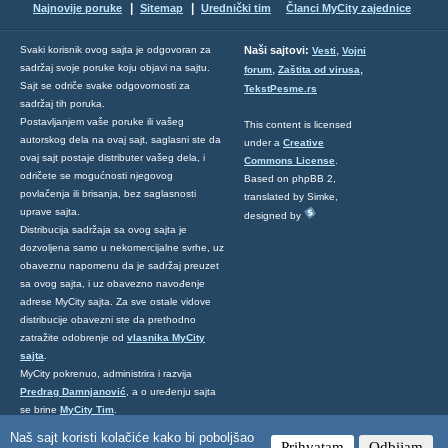
|
|
Najnovije poruke
Sitemap
Urednički tim
Članci MyCity zajednice
,
Svaki korisnik ovog sajta je odgovoran za
Naši sajtovi:
Vesti
Vojni
sadržaj svoje poruke koju objavi na sajtu.
,
,
forum
Zaštita od virusa
Sajt se odriče svake odgovornosti za
TekstPesme.rs
sadržaj tih poruka.
Postavljanjem vaše poruke ili vašeg
This content is licensed
autorskog dela na ovaj sajt, saglasni ste da
under a
Creative
ovaj sajt postaje distributer vašeg dela, i
Commons License
.
odričete se mogućnosti njegovog
Based on phpBB 2,
povlačenja ili brisanja, bez saglasnosti
translated by Simke,
uprave sajta.
designed by
Distribucija sadržaja sa ovog sajta je
dozvoljena samo u nekomercijalne svrhe, uz
obaveznu napomenu da je sadržaj preuzet
sa ovog sajta, i uz obavezno navođenje
adrese MyCity sajta. Za sve ostale vidove
distribucije obavezni ste da prethodno
zatražite odobrenje od
vlasnika MyCity
sajta
.
MyCity pokrenuo, administrira i razvija
Predrag Damnjanović
, a o uređenju sajta
se brine
MyCity Tim
.
Ukoliko želite da nas kontaktirate kliknite
Naš sajt koristi kolačiće kako bi poboljšao
Prihvatam
Odbijam
ovde
.