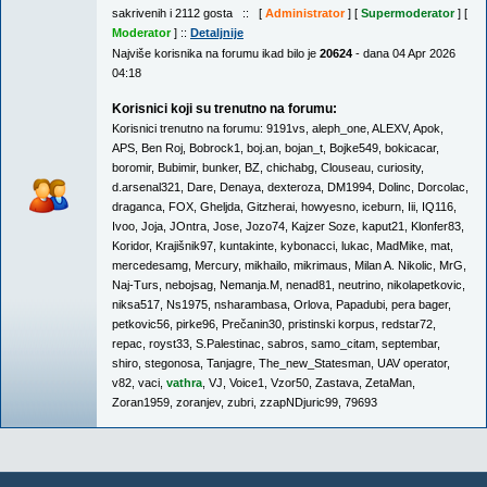
sakrivenih i 2112 gosta :: [
Administrator
] [
Supermoderator
] [
Moderator
] ::
Detaljnije
Najviše korisnika na forumu ikad bilo je
20624
- dana 04 Apr 2026
04:18
Korisnici koji su trenutno na forumu:
Korisnici trenutno na forumu:
9191vs
,
aleph_one
,
ALEXV
,
Apok
,
APS
,
Ben Roj
,
Bobrock1
,
boj.an
,
bojan_t
,
Bojke549
,
bokicacar
,
boromir
,
Bubimir
,
bunker
,
BZ
,
chichabg
,
Clouseau
,
curiosity
,
d.arsenal321
,
Dare
,
Denaya
,
dexteroza
,
DM1994
,
Dolinc
,
Dorcolac
,
draganca
,
FOX
,
Gheljda
,
Gitzherai
,
howyesno
,
iceburn
,
Iii
,
IQ116
,
Ivoo
,
Joja
,
JOntra
,
Jose
,
Jozo74
,
Kajzer Soze
,
kaput21
,
Klonfer83
,
Koridor
,
Krajišnik97
,
kuntakinte
,
kybonacci
,
lukac
,
MadMike
,
mat
,
mercedesamg
,
Mercury
,
mikhailo
,
mikrimaus
,
Milan A. Nikolic
,
MrG
,
Naj-Turs
,
nebojsag
,
Nemanja.M
,
nenad81
,
neutrino
,
nikolapetkovic
,
niksa517
,
Ns1975
,
nsharambasa
,
Orlova
,
Papadubi
,
pera bager
,
petkovic56
,
pirke96
,
Prečanin30
,
pristinski korpus
,
redstar72
,
repac
,
royst33
,
S.Palestinac
,
sabros
,
samo_citam
,
septembar
,
shiro
,
stegonosa
,
Tanjagre
,
The_new_Statesman
,
UAV operator
,
v82
,
vaci
,
vathra
,
VJ
,
Voice1
,
Vzor50
,
Zastava
,
ZetaMan
,
Zoran1959
,
zoranjev
,
zubri
,
zzapNDjuric99
,
79693