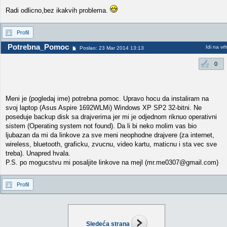
Radi odlicno,bez ikakvih problema.
Profil
Potrebna_Pomoc
Idi na vr
Poslao: 23 Mar 2014 13:13
0
Meni je (pogledaj ime) potrebna pomoc. Upravo hocu da instaliram na
svoj laptop (Asus Aspire 1692WLMi) Windows XP SP2 32-bitni. Ne
poseduje backup disk sa drajverima jer mi je odjednom riknuo operativni
sistem (Operating system not found). Da li bi neko molim vas bio
ljubazan da mi da linkove za sve meni neophodne drajvere (za internet,
wireless, bluetooth, graficku, zvucnu, video kartu, maticnu i sta vec sve
treba). Unapred hvala.
P.S. po mogucstvu mi posaljite linkove na mejl (mr.me0307@gmail.com)
Profil
Sledeća strana