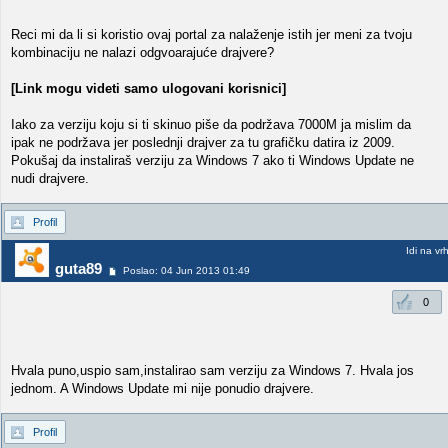
Reci mi da li si koristio ovaj portal za nalaženje istih jer meni za tvoju
kombinaciju ne nalazi odgvoarajuće drajvere?
[Link mogu videti samo ulogovani korisnici]
Iako za verziju koju si ti skinuo piše da podržava 7000M ja mislim da
ipak ne podržava jer poslednji drajver za tu grafičku datira iz 2009.
Pokušaj da instaliraš verziju za Windows 7 ako ti Windows Update ne
nudi drajvere.
Profil
Idi na vr
guta89
Poslao: 04 Jun 2013 01:49
0
Hvala puno,uspio sam,instalirao sam verziju za Windows 7. Hvala jos
jednom. A Windows Update mi nije ponudio drajvere.
Profil