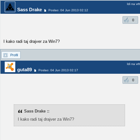
Idi na vr
Sass Drake
Poslao: 04 Jun 2013 02:12
0
I kako radi taj drajver za Win7?
Profil
Idi na vr
guta89
Poslao: 04 Jun 2013 02:17
0
Sass Drake ::
I kako radi taj drajver za Win7?