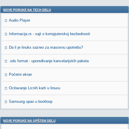
NOVE PORUKE NA TECH DELU
Audio Player
Informacija.rs - sajt o kompjuterskoj bezbednosti
Da li je linuks sazreo za masovnu upotrebu?
.ods format - upoređivanje kancelarijskih paketa
Početni ekran
Ocitavanje Licnih karti u linuxu
Samsung upao u bootloop
NOVE PORUKE NA OPŠTEM DELU