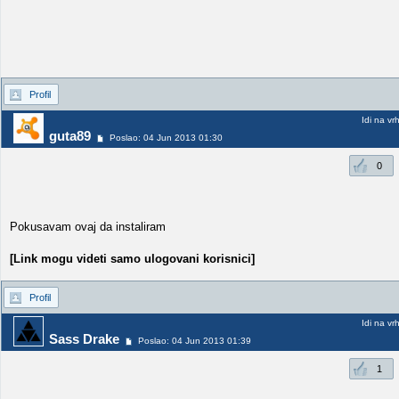
Profil
Idi na vr
guta89
Poslao: 04 Jun 2013 01:30
0
Pokusavam ovaj da instaliram
[Link mogu videti samo ulogovani korisnici]
Profil
Idi na vr
Sass Drake
Poslao: 04 Jun 2013 01:39
1