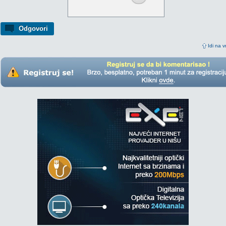
Odgovori
Idi na v