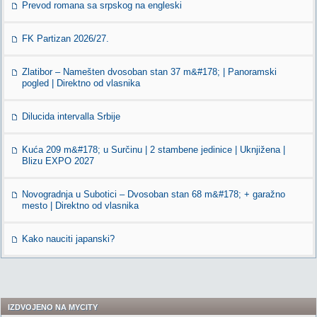
Prevod romana sa srpskog na engleski
FK Partizan 2026/27.
Zlatibor – Namešten dvosoban stan 37 m&#178; | Panoramski
pogled | Direktno od vlasnika
Dilucida intervalla Srbije
Kuća 209 m&#178; u Surčinu | 2 stambene jedinice | Uknjižena |
Blizu EXPO 2027
Novogradnja u Subotici – Dvosoban stan 68 m&#178; + garažno
mesto | Direktno od vlasnika
Kako nauciti japanski?
IZDVOJENO NA MYCITY