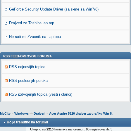
GeForce Security Update Driver (za s-me sa Win7/8)
Drajveri za Toshiba lap top
Ne radi mi Zvucnik na Laptopu
RSS FEED-OVI OVOG FORUMA
RSS najnovijih topica
RSS poslednjih poruka
RSS izdvojenjih topica (vesti i članci)
»
->
»
MyCity
Windows
Drajveri
Acer Aspire 5520 drajver za grafiku Win 8.
Ko je trenutno na forumu
Ukupno su
2210
korisnika na forumu :: 95 registrovanih, 3