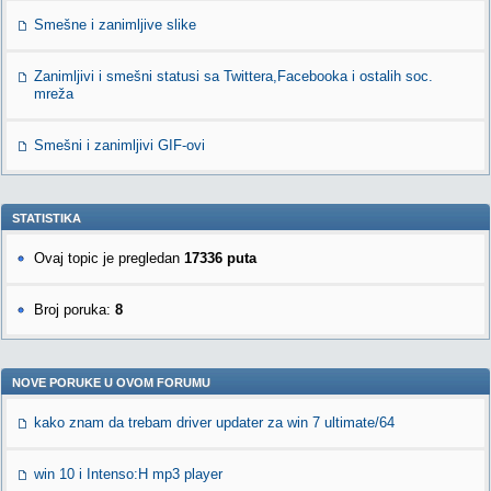
Smešne i zanimljive slike
Zanimljivi i smešni statusi sa Twittera,Facebooka i ostalih soc.
mreža
Smešni i zanimljivi GIF-ovi
STATISTIKA
Ovaj topic je pregledan
17336 puta
Broj poruka:
8
NOVE PORUKE U OVOM FORUMU
kako znam da trebam driver updater za win 7 ultimate/64
win 10 i Intenso:H mp3 player