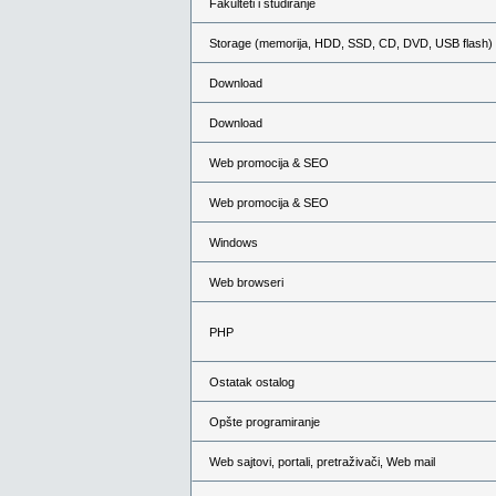
Fakulteti i studiranje
Storage (memorija, HDD, SSD, CD, DVD, USB flash)
Download
Download
Web promocija & SEO
Web promocija & SEO
Windows
Web browseri
PHP
Ostatak ostalog
Opšte programiranje
Web sajtovi, portali, pretraživači, Web mail