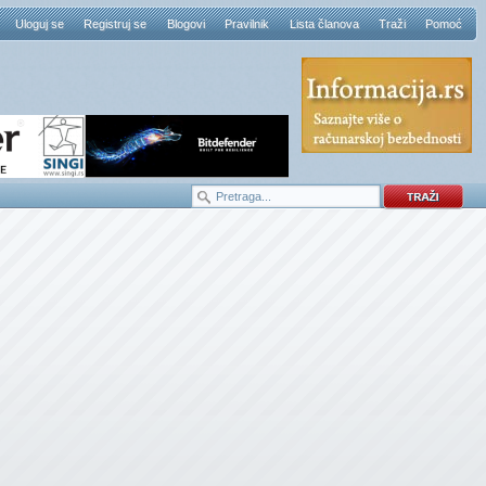
Uloguj se
Registruj se
Blogovi
Pravilnik
Lista članova
Traži
Pomoć