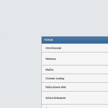
FORUM
Umrežavanje
Windows
Mačke
Ostatak ostalog
Naša pisana dela
Arhiva Ambulante