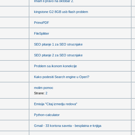
Imam li pravo na oktobar 2.
kingstone G2 8GB usb flash problem
PrimoPDF
FileSplitter
SEO pitanje 1 za SEO strucnjake
SEO pitanje 2 za SEO strucnjake
Problem sa ikonom konekcije
Kako podesiti Search engine u Operi?
molim pomoc
Strane:
2
Emisija "Citaj izmedju redova"
Python-calculator
Gmail - 33 korisna saveta - besplatna e-knjiga