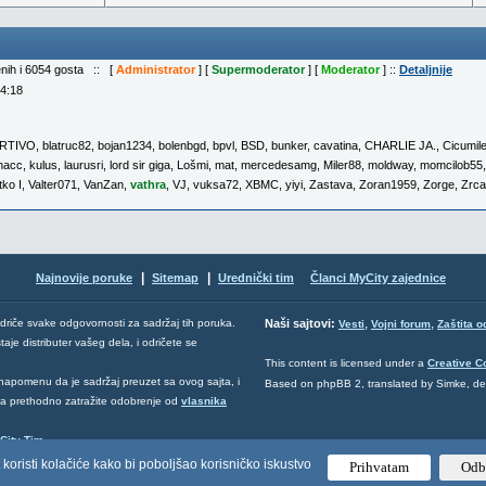
enih i 6054 gosta :: [
Administrator
] [
Supermoderator
] [
Moderator
] ::
Detaljnije
04:18
RTIVO
,
blatruc82
,
bojan1234
,
bolenbgd
,
bpvl
,
BSD
,
bunker
,
cavatina
,
CHARLIE JA.
,
Cicumil
nacc
,
kulus
,
laurusri
,
lord sir giga
,
Lošmi
,
mat
,
mercedesamg
,
Miler88
,
moldway
,
momcilob55
tko I
,
Valter071
,
VanZan
,
vathra
,
VJ
,
vuksa72
,
XBMC
,
yiyi
,
Zastava
,
Zoran1959
,
Zorge
,
Zrca
|
|
Najnovije poruke
Sitemap
Urednički tim
Članci MyCity zajednice
,
,
odriče svake odgovornosti za sadržaj tih poruka.
Naši sajtovi:
Vesti
Vojni forum
Zaštita o
aje distributer vašeg dela, i odričete se
This content is licensed under a
Creative 
napomenu da je sadržaj preuzet sa ovog sajta, i
Based on phpBB 2, translated by Simke, d
 da prethodno zatražite odobrenje od
vlasnika
City Tim
.
 koristi kolačiće kako bi poboljšao korisničko iskustvo
Prihvatam
Odb