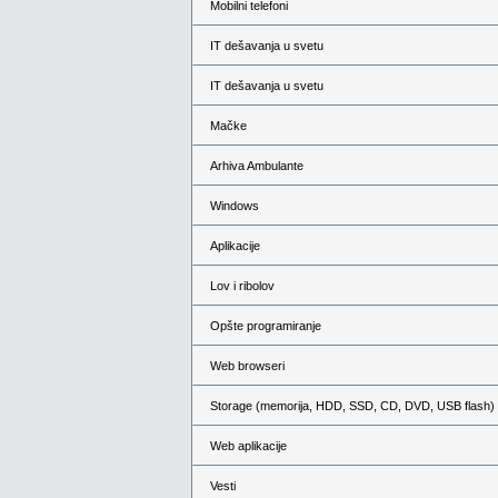
Mobilni telefoni
IT dešavanja u svetu
IT dešavanja u svetu
Mačke
Arhiva Ambulante
Windows
Aplikacije
Lov i ribolov
Opšte programiranje
Web browseri
Storage (memorija, HDD, SSD, CD, DVD, USB flash)
Web aplikacije
Vesti