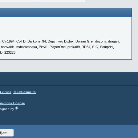
e
,
Ciri1994
,
Colt D
,
Darkoniii_94
,
Dejan_vw
,
Dixtrix
,
Dorijan Grej
,
dozorni
,
draganl
,
,
nnovakis
,
nsharambasa
,
Plavi1
,
PlayerOne
,
proka89
,
RD84
,
S-G
,
Semprini
,
lo
,
223223
,
d virusa
TekstPesme.rs
Commons License
.
esigned by
ijam