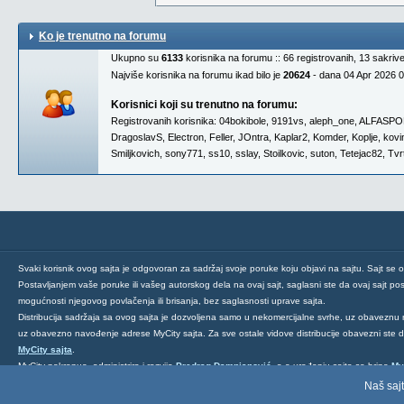
Ko je trenutno na forumu
Ukupno su
6133
korisnika na forumu :: 66 registrovanih, 13 sakriv
Najviše korisnika na forumu ikad bilo je
20624
- dana 04 Apr 2026 
Korisnici koji su trenutno na forumu:
Registrovanih korisnika:
04bokibole
,
9191vs
,
aleph_one
,
ALFASPO
DragoslavS
,
Electron
,
Feller
,
JOntra
,
Kaplar2
,
Komder
,
Koplje
,
kovi
Smiljkovich
,
sony771
,
ss10
,
sslay
,
Stoilkovic
,
suton
,
Tetejac82
,
Tvr
Svaki korisnik ovog sajta je odgovoran za sadržaj svoje poruke koju objavi na sajtu. Sajt se 
Postavljanjem vaše poruke ili vašeg autorskog dela na ovaj sajt, saglasni ste da ovaj sajt post
mogućnosti njegovog povlačenja ili brisanja, bez saglasnosti uprave sajta.
Distribucija sadržaja sa ovog sajta je dozvoljena samo u nekomercijalne svrhe, uz obaveznu 
uz obavezno navođenje adrese MyCity sajta. Za sve ostale vidove distribucije obavezni ste
MyCity sajta
.
MyCity pokrenuo, administrira i razvija
Predrag Damnjanović
, a o uređenju sajta se brine
My
Ukoliko želite da nas kontaktirate kliknite
ovde
.
Naš sajt