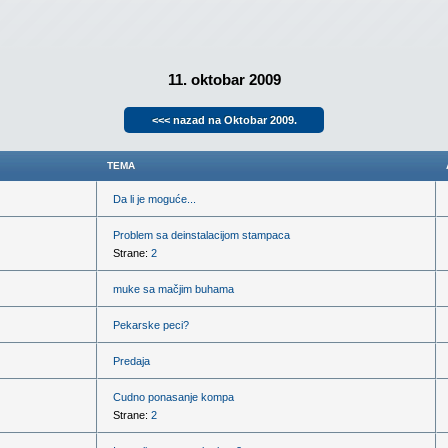
11. oktobar 2009
<<< nazad na Oktobar 2009.
TEMA
Da li je moguće...
Problem sa deinstalacijom stampaca
Strane:
2
muke sa mačjim buhama
Pekarske peci?
Predaja
Cudno ponasanje kompa
Strane:
2