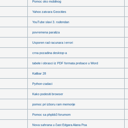
Pomoc oko mobilnog
Yahoo zatvara Geocities
YouTube slavi 3. rođendan
povremena paraliza
Usporen rad racunara i errori
crna pozadina desktop-a
tabele i obrasci iz PDF formata prebace u Word
Kalibar 28
Python-zadaci
Kako podesiti browser
pomoc pri izboru ram memorije
Pomoc sa phpbb3 forumom
Nova sahrana u čast Edgara Alana Poa